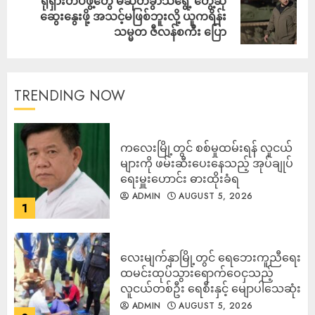
ရုရှားတပ်ဖွဲ့တွေ မဆုတ်ခွာသရွေ့ တွေ့ဆုံ
ဆွေးနွေးဖို့ အသင့်မဖြစ်ဘူးလို့ ယူကရိန်း
သမ္မတ ဇီလန်စကီး ပြော
TRENDING NOW
ကလေးမြို့တွင် စစ်မှုထမ်းရန် လူငယ်
များကို ဖမ်းဆီးပေးနေသည့် အုပ်ချုပ်
ရေးမှူးဟောင်း ဓားထိုးခံရ
ADMIN
AUGUST 5, 2026
1
လေးမျက်နှာမြို့တွင် ရေဘေးကူညီရေး
ထမင်းထုပ်သွားရောက်ဝေငှသည့်
လူငယ်တစ်ဦး ရေစီးနှင့် မျောပါသေဆုံး
ADMIN
AUGUST 5, 2026