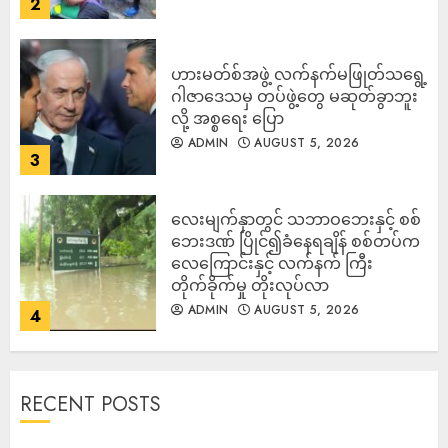
2
ဟားမတ်စ်အဖွဲ့ လက်နက်မဖြုတ်သရွေ့
ဂါဇာဒေသမှ တပ်ဖွဲ့တွေ မဆုတ်ခွာဘူး
လို့ အစ္စရေး ပြော
ADMIN
AUGUST 5, 2026
3
‎လေးမျက်နှာတွင် သဘာဝဘေးနှင့် စစ်
ဘေးဒဏ် ပြိုင်၍ခံနေရချိန် စစ်တပ်က
လေကြောင်းနှင့် လက်နက် ကြီး
တိုက်ခိုက်မှု တိုးလုပ်လာ
ADMIN
AUGUST 5, 2026
4
RECENT POSTS