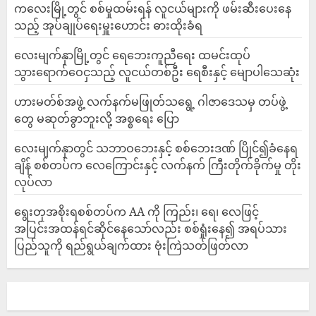
ကလေးမြို့တွင် စစ်မှုထမ်းရန် လူငယ်များကို ဖမ်းဆီးပေးနေ
သည့် အုပ်ချုပ်ရေးမှူးဟောင်း ဓားထိုးခံရ
လေးမျက်နှာမြို့တွင် ရေဘေးကူညီရေး ထမင်းထုပ်
သွားရောက်ဝေငှသည့် လူငယ်တစ်ဦး ရေစီးနှင့် မျောပါသေဆုံး
ဟားမတ်စ်အဖွဲ့ လက်နက်မဖြုတ်သရွေ့ ဂါဇာဒေသမှ တပ်ဖွဲ့
တွေ မဆုတ်ခွာဘူးလို့ အစ္စရေး ပြော
‎လေးမျက်နှာတွင် သဘာဝဘေးနှင့် စစ်ဘေးဒဏ် ပြိုင်၍ခံနေရ
ချိန် စစ်တပ်က လေကြောင်းနှင့် လက်နက် ကြီးတိုက်ခိုက်မှု တိုး
လုပ်လာ
ရွေးတုအစိုးရစစ်တပ်က AA ကို ကြည်း၊ ရေ၊ လေဖြင့်
အပြင်းအထန်ရင်ဆိုင်နေသော်လည်း စစ်ရှုံးနေ၍ အရပ်သား
ပြည်သူကို ရည်ရွယ်ချက်ထား ဗုံးကြဲသတ်ဖြတ်လာ