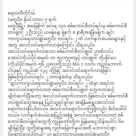
ဧရာဝတီတိုင်းမ်
(မတူပီ)၊ နိုဝင်ဘာလ ၇ ရက်
မတူပီမြို့၊ အခြေစိုက် ခလရ ၁၄၀ စစ်ကောင်စီတပ်ရင်းမှ စစ်ကောင်စီ
တပ်ဖွဲ့ဝင် ၂ ဦးသည် ယမန်နေ့၊ နံနက် ၈ နာရီအချိန်ခန့်က ချင်း
ကာကွယ်ရေးတပ်ဖွဲ့(မတူပီ)၊ တပ်ရင်း-၂ ထံ လက်နက်ခဲယမ်းများနှင့်
အတူ အလင်းဝင်ရောက်လာခဲ့ကြောင်း သိရသည်။
အလင်းဝင်ရောက်လာသော စစ်ကောင်စီတပ်ဖွဲ့ဝင် ဉာဏ်လင်း
အောင်(ကိုယ်ပိုင်အမှတ်-တ-၅၇၁၅၇၈)နှင့် တပ်ဖွဲ့ဝင် တိုးနိုင်ဝေ
(ကိုယ်ပိုင်အမှတ်-၅၆၂၃၈၇)တို့သည် MA ၁ လက်၊ ကျည်ဘောက်
ငါးခုနှင့် ကျည်ဆံ ၁၃၄ တို့ဖြင့် အလင်းဝင်ရောက်လာခဲ့ခြင်း
ဖြစ်ကြောင်းတပ်ရင်း-၂ တာဝန်ခံထံမှ သိရသည်။
“ချင်းကာကွယ်ရေးတပ်ဖွဲ့(မတူပီ)၊ တပ်ရင်း-၂ ထံမှာ အရင်က
အလင်းဝင်ရောက်လာတဲ့ စစ်ကောင်စီတပ်ဖွဲ့ဝင် တွေကတဆင့်
ချိတ်ဆက်ပြီးတော့ အလင်းဝင်ရောက်လာတာ ဖြစ်တယ်။ စစ်ကောင်စီ
တပ်ဖွဲ့ဝင်တွေအနေနဲ့ ပြည်သူ့ရင်ခွင်မှာ အချိန်မရွေးအလင်းဝင်
ရောက်လာနိုင်ပါတယ်။ အလင်းဝင်ရောက်လာကြဖို့လည်း ဖိတ်ခေါ်ပါ
တယ်။ လက်နက်ခဲယမ်းအပြည့်အစုံနဲ့ အလင်းဝင်ရောက်လာတဲ့ စစ်
ကောင်စီတပ်ဖွဲ့ဝင်တွေကို ကျွန်တော်တို့က မြန်မာငွေသိန်းပေါင်း ၆၀
ချီးမြှင့်ပြီး သူတို့ဆန္ဒအရ လွတ်မြောက်နယ်အထိ ဘေးကင်းစွာ
ပို့ဆောင်ပေးပါတယ်” ဟု ချင်းကာကွယ်ရေးတပ်ဖွဲ့(မတူပီ)၊