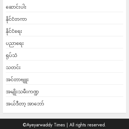
ဆောင်းပါး
နိုင်ငံတကာ
နိုင်ငံရေး
ပညာရေး
ရုပ်သံ
သတင်း
အင်တာဗျူး
အမျိုးသမီးကဏ္ဍ
အယ်ဒီတာ့ အာဘော်
©Ayeyarwaddy Times | All rights reserved.