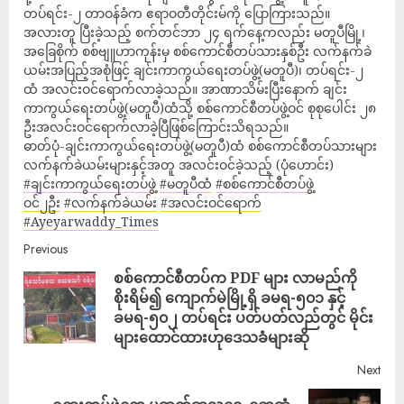
တပ်ရင်း-၂ တာဝန်ခံက ဧရာဝတီတိုင်းမ်ကို ပြောကြားသည်။
အလားတူ ပြီးခဲ့သည့် စက်တင်ဘာ ၂၄ ရက်နေ့ကလည်း မတူပီမြို့၊
အခြေစိုက် စစ်ဗျူဟာကုန်းမှ စစ်ကောင်စီတပ်သားနှစ်ဦး လက်နက်ခဲ
ယမ်းအပြည့်အစုံဖြင့် ချင်းကာကွယ်ရေးတပ်ဖွဲ့(မတူပီ)၊ တပ်ရင်း-၂
ထံ အလင်းဝင်ရောက်လာခဲ့သည်။ အာဏာသိမ်းပြီးနောက် ချင်း
ကာကွယ်ရေးတပ်ဖွဲ့(မတူပီ)ထံသို့ စစ်ကောင်စီတပ်ဖွဲ့ဝင် စုစုပေါင်း ၂၈
ဦးအလင်းဝင်ရောက်လာခဲ့ပြီဖြစ်ကြောင်းသိရသည်။
ဓာတ်ပုံ-ချင်းကာကွယ်ရေးတပ်ဖွဲ့(မတူပီ)ထံ စစ်ကောင်စီတပ်သားများ
လက်နက်ခဲယမ်းများနှင့်အတူ အလင်းဝင်ခဲ့သည့် (ပုံဟောင်း)
#ချင်းကာကွယ်ရေးတပ်ဖွဲ့
#မတူပီထံ
#စစ်ကောင်စီတပ်ဖွဲ့
ဝင်၂ဦး
#လက်နက်ခဲယမ်း
#အလင်းဝင်ရောက်
#Ayeyarwaddy_Times
Previous
စစ်‌ကောင်စီတပ်က PDF များ လာမည်ကို
စိုးရိမ်၍ ကျောက်မဲမြို့ရှိ ခမရ-၅၀၁ နှင့်
ခမရ-၅၀၂ တပ်ရင်း ပတ်ပတ်လည်တွင် မိုင်း
များထောင်ထားဟုဒေသခံများဆို
Next