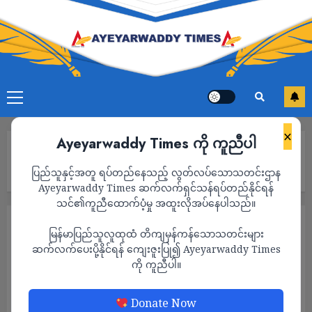
×
Ayeyarwaddy Times ကို ကူညီပါ
Home
ချင်းကာကွယ်ရေးတပ်ဖွဲ့(မတူပီ)ထံ စစ်ကောင်စီတပ်ဖွဲ့ဝင် ၂ ဦး
ပြည်သူနှင့်အတူ ရပ်တည်နေသည့် လွတ်လပ်သောသတင်းဌာန
လက်နက်ခဲယမ်းနှင့်အတူ အလင်းဝင်ရောက်
Ayeyarwaddy Times ဆက်လက်ရှင်သန်ရပ်တည်နိုင်ရန်
သင်၏ကူညီထောက်ပံ့မှု အထူးလိုအပ်နေပါသည်။
သတင်း
မြန်မာပြည်သူလူထုထံ တိကျမှန်ကန်သောသတင်းများ
ချင်းကာကွယ်ရေးတပ်ဖွဲ့(မတူပီ)ထံ စစ်ကောင်စီ
ဆက်လက်ပေးပို့နိုင်ရန် ကျေးဇူးပြု၍ Ayeyarwaddy Times
ကို ကူညီပါ။
တပ်ဖွဲ့ဝင် ၂ ဦး လက်နက်ခဲယမ်းနှင့်အတူ
အလင်းဝင်ရောက်
Donate Now