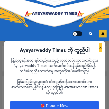
×
Ayeyarwaddy Times ကို ကူညီပါ
Home
စစ်ကောင်စီ၏ ခွင့်ပြုချက်မရှိဘဲ နိုင်ငံခြားငွေကိုင်ဆောင်ပါက
ပြည်သူနှင့်အတူ ရပ်တည်နေသည့် လွတ်လပ်သောသတင်းဌာန
အရေးယူမည်ဟု ထုတ် ပြန်ပြီးနောက် ၂ ရက်အတွင်း ဒေါ်လာစျေး ကျပ်
၂၀၀ ခန့်ကျဆင်းကာ ရွှေဈေးနှုန်း တစ်သိန်းခန့် ပြန်ကျ
Ayeyarwaddy Times ဆက်လက်ရှင်သန်ရပ်တည်နိုင်ရန်
သင်၏ကူညီထောက်ပံ့မှု အထူးလိုအပ်နေပါသည်။
မြန်မာပြည်သူလူထုထံ တိကျမှန်ကန်သောသတင်းများ
စီးပွားရေး
သတင်း
ဆက်လက်ပေးပို့နိုင်ရန် ကျေးဇူးပြု၍ Ayeyarwaddy Times
စစ်ကောင်စီ၏ ခွင့်ပြုချက်မရှိဘဲ နိုင်ငံခြားငွေ
ကို ကူညီပါ။
ကိုင်ဆောင်ပါက အရေးယူမည်ဟု ထုတ် ပြန်ပြီး
နောက် ၂ ရက်အတွင်း ဒေါ်လာစျေး ကျပ် ၂၀၀
Donate Now