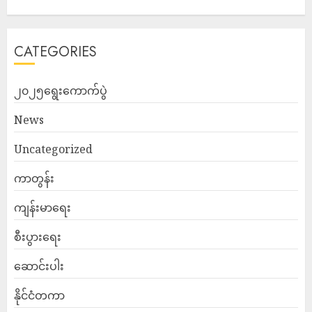
CATEGORIES
၂၀၂၅ရွေးကောက်ပွဲ
News
Uncategorized
ကာတွန်း
ကျန်းမာရေး
စီးပွားရေး
ဆောင်းပါး
နိုင်ငံတကာ