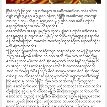
ပြီးခဲ့သည့် ဩဂုတ် ၁၉ ရက်နေ့က အမေရိကန်ဒေါ်လာ တစ်ဒေါ်လာ
လျှင် ကျပ် ၃,၉၅၀ မှ ၃,၉၈၀ ဝန်းကျင်ရှိပြီး အခေါက်ရွှေ တစ်ကျပ်
သားလျှင် ကျပ် သိန်း ၃,၉၇၀,၀၀၀ မှ ၃,၉၆၀,၀၀၀ ခန့်ရှိကြောင်း
ဈေးကွက်အတွင်းမှ စုံစမ်းသိရသည်။
စစ်ကောင်စီက အရေးယူမည်ဟု ထုတ်ပြန်ခြင်းကြောင်း ဒေါ်လာဈေး
နှင့်ရွှေဈေးနှုန်း ကျလာခြင်းဖြစ်ပြီး တည်ငြိမ်သည့်ဈေးနှုန်းရောက်ရှိ
ရန် လိုအပ်ကြောင်း အရောင်း အဝယ်လုပ်သူတစ်ဦးက ဧရာ၀တီတိုင်း
မ်ကို ပြောကြားသည်။
“ပြည်တွင်း၌နေထိုင်သူ တစ်ဦးသည် တရားဝင်နည်းလမ်းဖြင့်ရရှိထား
သည့် အမေရိကန် ဒေါ်လာ ၁၀,၀၀၀ အထိ သို့မဟုတ် ယင်းနှင့်ညီမျှ
သော ငွေထက်မပိုသော နိုင်ငံခြား ငွေများကို လက်ခံရရှိသည့်နေ့မှ ၆
လ အတွင်း ကိုင်ဆောင်ခွင့်ရှိသည်။ ယင်း ၆ လကာလကျော်သည်
အထိ အသုံးမပြုဘဲရှိနေသည့် နိုင်ငံခြားငွေများအား နိုင်ငံခြား သုံးငွေ
လုပ်ငန်း လုပ်ကိုင်ခွင့်လိုင်စင်ရရှိသူများထံတွင် ဈေးကွက်ပေါက်ဈေး
ဖြင့် ရောင်းချ လဲလှယ်ခြင်း သို့မဟုတ် ဘဏ်စာရင်းသို့ထည့်သွင်း
ခြင်း ဆောင်ရွက်ရမည်”ဖြစ်သည်ဟု ဗဟိုဘဏ်တွင်ဖော်ပြထားသည်။
ထို့ကြောင့် ခွင့်ပြုချက် လိုင်စင်မရှိဘဲ နိုင်ငံခြားငွေများ လက်ဝယ်ကိုင်
ဆောင်ထား သည်ကို တွေ့ရှိပါက နိုင်ငံခြားသုံးငွေစီမံခန့်ခွဲမှုဥပဒေအရ
အရေးယူမည် ဖြစ်ကြောင်း ဗဟိုဘဏ်က ထပ်မံသတိပေးသည်ဟု စစ်
ကောင်စီလက်အောက်ခံ ပြန်ကြားရေး ဝန်ကြီးဌာန ဩဂုတ်လ ၂၀