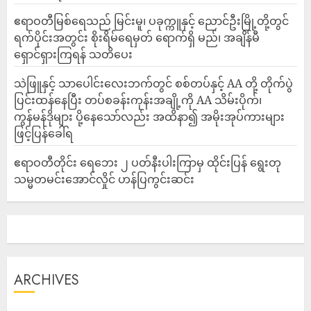
ဧရာဝတီမြစ်ရေသည် မြင်းမူ၊ ပခုက္ကူနှင့် ညောင်ဦးမြို့တို့တွင်
ရက်ပိုင်းအတွင်း စိုးရိမ်ရေမှတ် ရောက်ရှိ မည်၊ အချိန်မီ
ရှောင်ရှားကြရန် သတိပေး
သဲဖြူနှင့် သာပေါင်းလေးဘက်တွင် စစ်တပ်နှင့် AA တို့ တိုက်ပွဲ
ပြင်းထန်‌နေပြီး တပ်စခန်းကုန်းအချို့ကို AA သိမ်းပိုက်၊
ကွန်မန်ဒိုများ ပို့နေသော်လည်း အထိနာ၍ အမိုးအုပ်ကားများ
ဖြင့်ပြန်ခေါ်ရ
ဧရာဝတီတိုင်း ရေဘေး ၂ ပတ်နီးပါးကြာမှ ထိုင်းပြန် ရွေးတု
သမ္မတမင်းအောင်လှိုင် ဟန်ပြကွင်းဆင်း
ARCHIVES