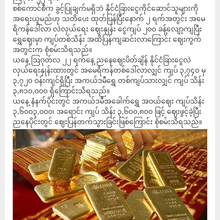
စစ်ကောင်စီက ခွင့်ပြုချက်မရှိဘဲ နိုင်ငံခြားငွေကိုင်ဆောင်သူများကို
အရေးယူမည်ဟု သတိပေး ထုတ်ပြန်ပြီးနောက် ၂ ရက်အတွင်း အမေ
ရိကန်ဒေါ်လာ လဲလှယ်ရေး ဈေးနှုန်း ငွေကျပ် ၂၀၀ ခန့်လျော့ကျပြီး
ရွှေဈေးမှာ ကျပ်တစ်သိန်း အထိပြန်ကျဆင်းလာကြောင်း ဈေးကွက်
အတွင်းက စုံစမ်းသိရသည်။
ယနေ့ ဩဂုတ်လ ၂၂ ရက်နေ့ ညနေဈေးပိတ်ချိန် နိုင်ငံခြားငွေလဲ
လှယ်ရေးနှုန်းထားတွင် အမေရိကန်တစ်ဒေါ်လာလျှင် ကျပ် ၃,၇၄၀ မှ
၃,၇၂၀ ဝန်းကျင်ရှိပြီး အကယ်ဒမီရွှေ တစ်ကျပ်သားလျှင် ကျပ် သိန်း
၃,၈၁၀,၀၀၀ ရှိကြောင်းသိရသည်။
ယနေ့ နံနက်ပိုင်းတွင် အကယ်ဒမီအခေါက်ရွှေ အဝယ်ဈေး ကျပ်သိန်း
၃,၆၀၀၃,၀၀၀၊ အရောင်း ကျပ် သိန်း ၃,၆၀၀,၈၀၀ ဖြင့် ဈေးဖွင့်ခဲ့ပြီး
ညနေပိုင်းတွင် ဈေးပြန်တက်သွားခြင်းဖြစ်ကြောင်း စုံစမ်းသိရသည်။