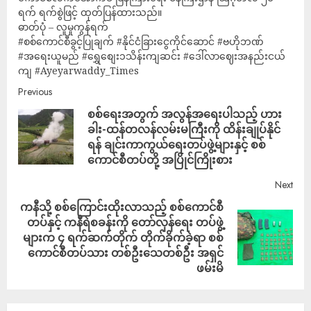
ရက် ရက်စွဲဖြင့် ထုတ်ပြန်ထားသည်။
ဓာတ်ပုံ – လူမှုကွန်ရက်
#စစ်ကောင်စီခွင့်ပြုချက် #နိုင်ငံခြားငွေကိုင်ဆောင် #ဗဟိုဘဏ်
#အရေးယူမည် #ရွှေစျေး၁သိန်းကျဆင်း #ဒေါ်လာဈေးအနည်းငယ်
ကျ #Ayeyarwaddy_Times
Previous
စစ်ရေးအတွက် အလွန်အရေးပါသည့် ဟား
ခါး-ထန်တလန်လမ်းမကြီးကို ထိန်းချုပ်နိုင်
ရန် ချင်းကာကွယ်ရေးတပ်ဖွဲ့များနှင့် စစ်
ကောင်စီတပ်တို့ အပြိုင်ကြိုးစား
Next
ကနီသို့ စစ်ကြောင်းထိုးလာသည့် စစ်ကောင်စီ
တပ်နှင့် ကနီရဲစခန်းကို တော်လှန်ရေး တပ်ဖွဲ့
များက ၄ ရက်ဆက်တိုက် တိုက်ခိုက်ခဲ့ရာ စစ်
ကောင်စီတပ်သား တစ်ဦးသေတစ်ဦး အရှင်
ဖမ်းမိ