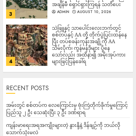
အချိန်မီ ရှောင်ရှားကြရန် သတိပေး
ADMIN
AUGUST 10, 2026
3
သဲဖြူနှင့် သာပေါင်းလေးဘက်တွင်
စစ်တပ်နှင့် AA တို့ တိုက်ပွဲပြင်းထန်‌နေ
ပြီး တပ်စခန်းကုန်းအချို့ကို AA
သိမ်းပိုက်၊ ကွန်မန်ဒိုများ ပို့နေ
သော်လည်း အထိနာ၍ အမိုးအုပ်ကား
4
များဖြင့်ပြန်ခေါ်ရ
ADMIN
AUGUST 10, 2026
RECENT POSTS
‎အမ်းတွင် စစ်တပ်က လေကြောင်းမှ ဗုံးကြဲတိုက်ခိုက်မှုကြောင့်
ပြည်သူ ၂ ဦး သေဆုံးပြီး ၃ ဦး ဒဏ်ရာရ
ကျန်းမာရေးအရအကျိုးများတဲ့ နွားနို့နဲ့ ဒိန်ချဉ်ကို ဘယ်လို
သောက်သုံးမလဲ