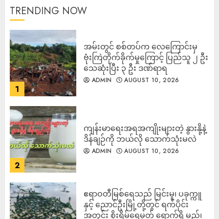
TRENDING NOW
‎အမ်းတွင် စစ်တပ်က လေကြောင်းမှ
ဗုံးကြဲတိုက်ခိုက်မှုကြောင့် ပြည်သူ ၂ ဦး
သေဆုံးပြီး ၃ ဦး ဒဏ်ရာရ
ADMIN
AUGUST 10, 2026
1
ကျန်းမာရေးအရအကျိုးများတဲ့ နွားနို့နဲ့
ဒိန်ချဉ်ကို ဘယ်လို သောက်သုံးမလဲ
ADMIN
AUGUST 10, 2026
2
ဧရာဝတီမြစ်ရေသည် မြင်းမူ၊ ပခုက္ကူ
နှင့် ညောင်ဦးမြို့တို့တွင် ရက်ပိုင်း
အတွင်း စိုးရိမ်ရေမှတ် ရောက်ရှိ မည်၊