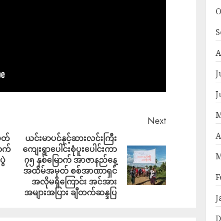
O
S
A
J
J
M
Next
A
ှတ်
ယင်းမာပင်နှင့်ဆားလင်းကြီး
ာက်
ကျေးရွာပေါင်းစုံပူးပေါင်းကာ
M
ွဲ
၇၅ နှစ်မြောက် အာဇာနည်နေ့
အထိမ်အမှတ် စစ်အာဏာရှင်
F
အလိုမရှိကြောင်း အင်အား
အများအပြား ချီတက်ဆန္ဒပြ
J
D