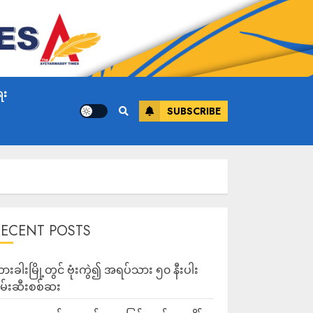
ေး
SUBSCRIBE
RECENT POSTS
ားခါးမြို့တွင် ဗုံးကွဲ၍ အရပ်သား ၅၀ နီးပါး
မ်းဆီးစစ်ဆး