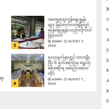
N
O
အထွေထွေကုန်ဈေးနှုန်း
၍
များ မြင့်တက်လာချိန်တွင်
S
ဆန်ဈေးနှုန်းလည်းလိုက်ပါ
မြင့်တက်
A
ADMIN
AUGUST 7,
2
2026
J
လေးမျက်နှာတွင် တာကျိုး
J
ပြီး ၆ ရက်အကြာမှ ရွေးတု
စစ်အစိုးရ အစည်းအဝေး
M
ထိုင်
်ရာ
ADMIN
AUGUST 7,
A
4
2026
M
F