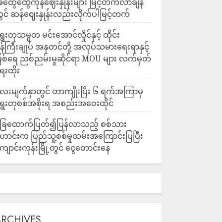
ထွေထွေကုန်ဈေးနှုန်းများ မြင့်တက်လာချိန်
ွင် ဆန်ဈေးနှုန်းလည်းလိုက်ပါမြင့်တက်
ွေးတုသမ္မတ မင်းအောင်လှိုင်နှင့် ထိုင်း
န်ကြီးချုပ် အနုတင်တို့ အလုပ်သမားရေးရာနှင့်
ြစ်ရေ ညစ်ညမ်းမှုဆိုင်ရာ MOU များ လက်မှတ်
ေးထိုး
ေးမျက်နှာတွင် တာကျိုးပြီး ၆ ရက်အကြာမှ
ွေးတုစစ်အစိုးရ အစည်းအဝေးထိုင်
ြေထောက်ပြတ်၍ပြန်လာသည့် စစ်သား
ောင်းက ပြည်သူ့စစ်မှုထမ်းအကြောင်းပြပြီး
ျောင်းကုန်းမြို့တွင် ငွေတောင်းနေ
ARCHIVES