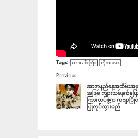
Tags:
ဆားလင်းကြီး
ဘိုကလေး
Previous
အာဇာနည်နေ့အထိမ်းအမ
အဖြစ် ကျားသစ်နက်ပြေ
ကြားတပ်ဖွဲ့က ကဗျာပြိုင်ပ
ပြုလုပ်သွားမည်