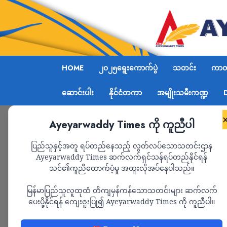
HOME
၂၀၂၅ရွေးကောက်ပွဲ
သတင်း
ကာတွ
ဆောင်းပါး
နိုင်ငံတကာ
အမျိုးသမီးကဏ္ဍ
Ayeyarwaddy Times ကို ကူညီပါ
Home
ဧရာဝတီတိုင်းမ်သတင်းဌာန၏ ဇူလိုင်လ ၁၉ရက
ပြည်သူနှင့်အတူ ရပ်တည်နေသည့် လွတ်လပ်သောသတင်းဌာန
Ayeyarwaddy Times ဆက်လက်ရှင်သန်ရပ်တည်နိုင်ရန်
သင်၏ကူညီထောက်ပံ့မှု အထူးလိုအပ်နေပါသည်။
ရုပ်သံ
သတင်း
မြန်မာပြည်သူလူထုထံ တိကျမှန်ကန်သောသတင်းများ ဆက်လက်
ဧရာဝတီတိုင်းမ်သတ
ပေးပို့နိုင်ရန် ကျေးဇူးပြု၍ Ayeyarwaddy Times ကို ကူညီပါ။
နေ့ မနက်ပိုင်း သတင