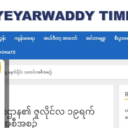
န်း
ကျန်းမာရေး
အယ်ဒီတာ့ အာဘော်
အင်တာဗျူး
စီးပွားရ
DONATE
×
်နေ့ မနက်ပိုင်း သတင်းအစီအစဉ်
င်းဌာန၏ ဇူလိုင်လ ၁၉ရက်
ဟ
ဖ
်းအစီအစဉ်