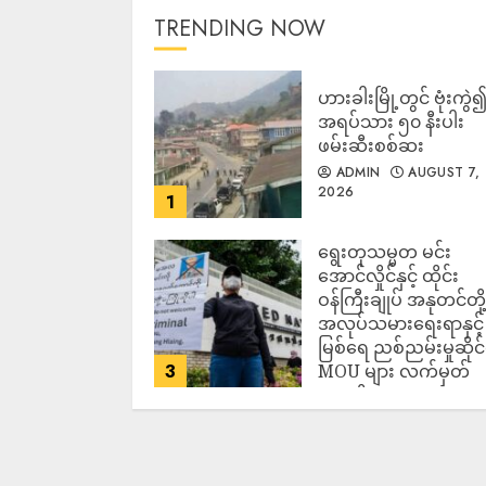
TRENDING NOW
ဟားခါးမြို့တွင် ဗုံးကွဲ
အရပ်သား ၅၀ နီးပါး
ဖမ်းဆီးစစ်ဆး
ADMIN
AUGUST 7,
2026
1
ရွေးတုသမ္မတ မင်း
အောင်လှိုင်နှင့် ထိုင်း
ဝန်ကြီးချုပ် အနုတင်တို့
အလုပ်သမားရေးရာနှင့်
မြစ်ရေ ညစ်ညမ်းမှုဆိုင
3
MOU များ လက်မှတ်
ရေးထိုး
ADMIN
AUGUST 7,
2026