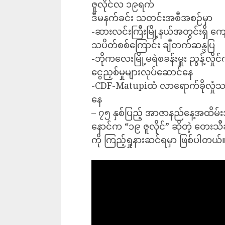
ဇူလိုင်လ ၁၉ရက်
ဒီမနက်ခင်း သတင်းအစီအစဉ်မှာ
-ဆားလင်းကြီးမြို့နယ်အတွင်းရှိ ကျေ
သပိတ်စစ်ကြောင်း ချီတက်ဆန္ဒပြ
-ဘိုကလေးမြို့မရဲစခန်းမှူး ညွန့်လှ
ငွေညှစ်မှုများလုပ်ဆောင်နေ
-CDF-Matupiထံ လာရောက်ခိုလှုံသ
နေ
– ၇၅ နှစ်ပြည့် အာဇာနည်နေ့အထိမ
နောင်က “၁၉ ဇူလိုင်” ဆိုတဲ့ တေးသီခ
ကို ကြည့်ရှုနားဆင်ရမှာ ဖြစ်ပါတယ်