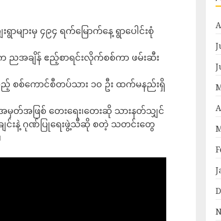
A
းရွာများမှ ၄၉၄ ရက်မြောက်နေ့ ရွာပေါင်းစုံ
J
ိုင်က ညအချိန် ဧည့်စာရင်းလိုက်စစ်ကာ ဖမ်းဆီး
J
ည့် စစ်ကောင်စီတပ်သား ၁၀ ဦး ထက်မနည်းရှိ
M
A
်းအမှတ်အဖြစ် တေးရေး၊တေးဆို သားနတ်သျှင်
ျင်းနဲ့ ဂုဏ်ပြုရေးဖွဲ့သီဆို စတဲ့ သတင်းတွေ
M
။
F
J
D
N