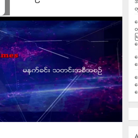
အ
တ
ရ
ဝ
မ
ရ
လ
ရ
ခ
ဟ
က