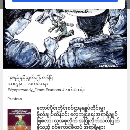
“စုစည်းညီညွတ်ချိန် တန်ပြီ”
ကာတွန်း – လက်ပံတန်း
#Ayeyarwaddy_Times
#cartoon
#လက်ပံတန်း
Previous
တောင်ပိုင်းတိုင်းစစ်ဌာနချုပ်တိုင်းမှူး
ဗိုလ်ချုပ်ထိန်၀င်း လေ့ကျင့်ရေးအရာရှိချုပ်
ဖြစ်လာ၊ လူအစုလိုက် အပြုံလိုက်သတ်ဖြတ်
ခဲ့သည့် စစ်ကောင်စီတပ် အရာရှိများ