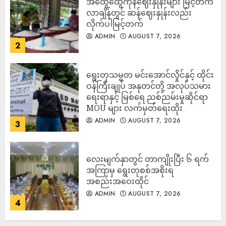
အထွေထွေကုန်ဈေးနှုန်းများ မြင့်တက်
လာချိန်တွင် ဆန်ဈေးနှုန်းလည်း
လိုက်ပါမြင့်တက်
ADMIN
AUGUST 7, 2026
2
ရွေးတုသမ္မတ မင်းအောင်လှိုင်နှင့် ထိုင်း
ဝန်ကြီးချုပ် အနုတင်တို့ အလုပ်သမား
ရေးရာနှင့် မြစ်ရေ ညစ်ညမ်းမှုဆိုင်ရာ
MOU များ လက်မှတ်ရေးထိုး
ADMIN
AUGUST 7, 2026
3
လေးမျက်နှာတွင် တာကျိုးပြီး ၆ ရက်
အကြာမှ ရွေးတုစစ်အစိုးရ
အစည်းအဝေးထိုင်
ADMIN
AUGUST 7, 2026
4