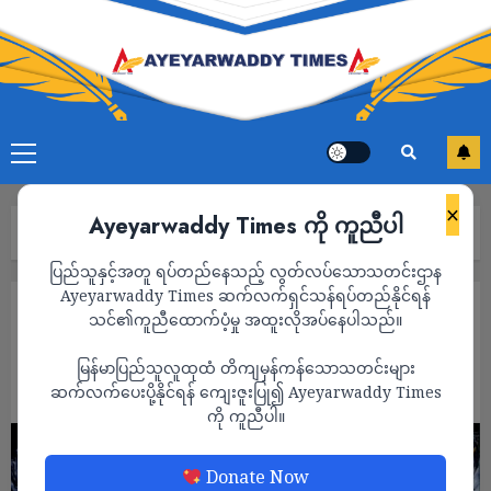
×
Ayeyarwaddy Times ကို ကူညီပါ
Home
“စုစည်းညီညွတ်ချိန် တန်ပြီ”
ပြည်သူနှင့်အတူ ရပ်တည်နေသည့် လွတ်လပ်သောသတင်းဌာန
Ayeyarwaddy Times ဆက်လက်ရှင်သန်ရပ်တည်နိုင်ရန်
ကာတွန်း
သင်၏ကူညီထောက်ပံ့မှု အထူးလိုအပ်နေပါသည်။
“စုစည်းညီညွတ်ချိန် တန်ပြီ”
မြန်မာပြည်သူလူထုထံ တိကျမှန်ကန်သောသတင်းများ
ADMIN
ဆက်လက်ပေးပို့နိုင်ရန် ကျေးဇူးပြု၍ Ayeyarwaddy Times
AUGUST 12, 2023
ကို ကူညီပါ။
Donate Now