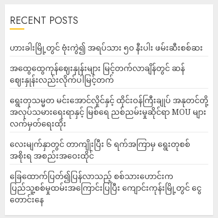
RECENT POSTS
ဟားခါးမြို့တွင် ဗုံးကွဲ၍ အရပ်သား ၅၀ နီးပါး ဖမ်းဆီးစစ်ဆး
အထွေထွေကုန်ဈေးနှုန်းများ မြင့်တက်လာချိန်တွင် ဆန်
ဈေးနှုန်းလည်းလိုက်ပါမြင့်တက်
ရွေးတုသမ္မတ မင်းအောင်လှိုင်နှင့် ထိုင်းဝန်ကြီးချုပ် အနုတင်တို့
အလုပ်သမားရေးရာနှင့် မြစ်ရေ ညစ်ညမ်းမှုဆိုင်ရာ MOU များ
လက်မှတ်ရေးထိုး
လေးမျက်နှာတွင် တာကျိုးပြီး ၆ ရက်အကြာမှ ရွေးတုစစ်
အစိုးရ အစည်းအဝေးထိုင်
ခြေထောက်ပြတ်၍ပြန်လာသည့် စစ်သားဟောင်းက
ပြည်သူ့စစ်မှုထမ်းအကြောင်းပြပြီး ကျောင်းကုန်းမြို့တွင် ငွေ
တောင်းနေ