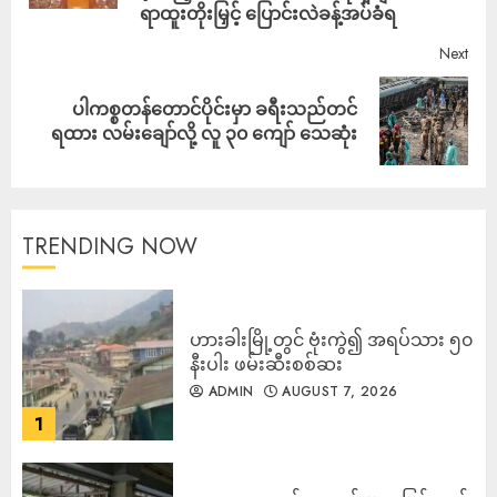
ရာထူးတိုးမြှင့် ပြောင်းလဲခန့်အပ်ခံရ
Next
ပါကစ္စတန်တောင်ပိုင်းမှာ ခရီးသည်တင်
ရထား လမ်းချော်လို့ လူ ၃၀ ကျော် သေဆုံး
TRENDING NOW
ဟားခါးမြို့တွင် ဗုံးကွဲ၍ အရပ်သား ၅၀
နီးပါး ဖမ်းဆီးစစ်ဆး
ADMIN
AUGUST 7, 2026
1