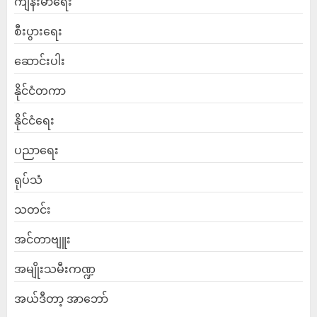
ကျန်းမာရေး
စီးပွားရေး
ဆောင်းပါး
နိုင်ငံတကာ
နိုင်ငံရေး
ပညာရေး
ရုပ်သံ
သတင်း
အင်တာဗျူး
အမျိုးသမီးကဏ္ဍ
အယ်ဒီတာ့ အာဘော်