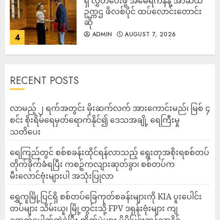
ရှိ လွှတ်ပေးဖို့ အမေရိကန်နဲ့ အာဆီယံ
ဥက္ကဌ ဖိလစ်ပိုင် ထပ်လောင်းတောင်း
ဆို
ADMIN
AUGUST 7, 2026
4
RECENT POSTS
လာမည့် ၂ ရက်အတွင်း မိုးဆက်လက် အားကောင်းမည်၊ မြစ် ၄
စင်း စိုးရိမ်ရေမှတ်ရောက်နိုင်၍ ဒေသအချို့ ရေကြီးမှု
သတိပေး
ရေကြည်တွင် စစ်စခန်းထိုင်ရန်လာသည့် ရွေးတုအစိုးရစစ်တပ်
တိုက်ခိုက်ခံရပြီး ကစဉ့်ကလျားဆုတ်ခွာ၊ စစ်တပ်က
မီးလောင်ဗုံးများပါ အသုံးပြုလာ
‎ရွှေကူမြို့ပြင်ရှိ စစ်တပ်ခြေကုတ်စခန်းများကို KIA ပူးပေါင်း
တပ်များ သိမ်းယူ၊ မြို့တွင်းသို့ FPV ဒရုန်းဗုံးများ ကျ