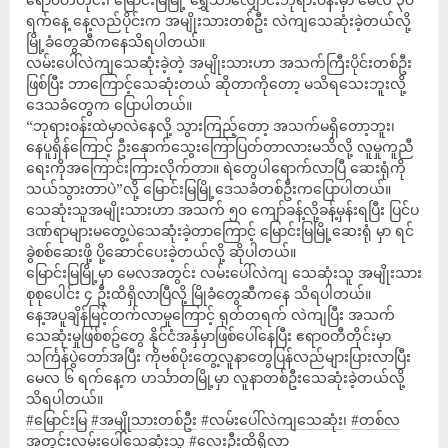
ရက်နေ့ နေ့လည်ပိုင်းက အမျိုးသားတစ်ဦး လဲကျသေဆုံးခဲ့တယ်လို့
မြို့ခံတွေဆီကနေသိရပါတယ်။
လမ်းပေါ်လဲကျသေဆုံးခဲ့တဲ့ အမျိုးသားဟာ အသက်ကြီးပိုင်းတစ်ဦး
ဖြစ်ပြီး ဘာကြောင့်သေဆုံးတယ် ဆိုတာကိုတော့ မသိရသေးဘူးလို့
ဒေသခံတွေက ပြောပါတယ်။
“ဘုရား၀န်းထဲမှာလဲနေလို့ သွားကြည့်တော့ အသက်မရှိတော့ဘူး၊
နေပူရှိန်ကြောင့် ဦးနှောက်သွေးကြောပြတ်တာလားမသိလို့ လူမှုကူညီ
ရေးကိုအကြောင်းကြားလိုက်တာ။ ရဲတွေပါရောက်လာပြီ ဆေးရုံကို
သယ်သွားတာပဲ”လို့ မြောင်းမြမြို့ဒေသခံတစ်ဦးကပြောပါတယ်။
သေဆုံးသူအမျိုးသားဟာ အသက် ၅၀ ကျော်ခန့်လို့ခန့်မှန်းရပြီး ပြင်ပ
ဒဏ်ရာများမတွေ့ပဲသေဆုံးခဲ့တာကြောင့် မြောင်းမြမြို့ဆေးရုံ မှာ ရင်
ခွဲစစ်ဆေးဖို့ ပို့ဆောင်ပေးခဲ့တယ်လို့ ဆိုပါတယ်။
မြောင်းမြမြို့မှာ မေလအတွင်း လမ်းပေါ်လဲကျ သေဆုံးသူ အမျိုးသား
စုစုပေါင်း ၄ ဦးထိရှိလာပြီလို့ မြိုခံတွေဆီကနေ သိရပါတယ်။
နေ့အပူချိန်မြင့်တက်လာမှုကြောင့် ရုတ်တရက် လဲကျပြီး အသက်
သေဆုံးမှုဖြစ်စဥ်တွေ နိုင်ငံအနှံမှာဖြစ်ပေါ်နေပြီး ဧရာ၀တီတိုင်းမှာ
သင်္ကြန်ပွဲတော်အပြီး ကိုဗစ်ပိုးတွေ့လူနာတွေပြန်လည်များပြားလာပြီး
မေလ ၆ ရက်နေ့က ဟင်္သာတမြို့မှာ လူနာတစ်ဦးသေဆုံးခဲ့တယ်လို့
သိရပါတယ်။
#မြောင်းမြ
#အမျိုသားတစ်ဦး
#လမ်းပေါ်လဲကျသေဆုံး
၊
#တစ်လ
အတွင်းလမ်းပေါ်သေဆုံးသူ
#လေးဦးထိရှိလာ