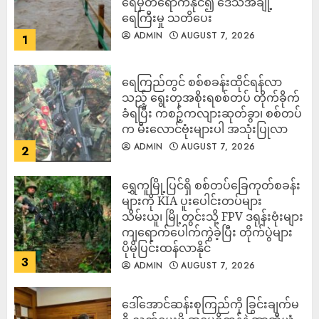
ရေမှတ်ရောက်နိုင်၍ ဒေသအချို့
ရေကြီးမှု သတိပေး
ADMIN
AUGUST 7, 2026
1
ရေကြည်တွင် စစ်စခန်းထိုင်ရန်လာ
သည့် ရွေးတုအစိုးရစစ်တပ် တိုက်ခိုက်
ခံရပြီး ကစဉ့်ကလျားဆုတ်ခွာ၊ စစ်တပ်
က မီးလောင်ဗုံးများပါ အသုံးပြုလာ
ADMIN
AUGUST 7, 2026
2
‎ရွှေကူမြို့ပြင်ရှိ စစ်တပ်ခြေကုတ်စခန်း
များကို KIA ပူးပေါင်းတပ်များ
သိမ်းယူ၊ မြို့တွင်းသို့ FPV ဒရုန်းဗုံးများ
ကျရောက်ပေါက်ကွဲခဲ့ပြီး တိုက်ပွဲများ
ပိုမိုပြင်းထန်လာနိုင်
3
ADMIN
AUGUST 7, 2026
ဒေါ်အောင်ဆန်းစုကြည်ကို ခြွင်းချက်မ