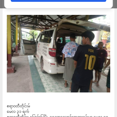
MYO MYINT AUNG
MAY 31, 2023
ဧရာဝတီတိုင်းမ်
မေလ ၃၁ ရက်
ဧရာ၀တီတိုင်း၊ မြောင်းမြမြို့ ရွှေသာလျှောင်းဘုရား၀န်းမှာ မေလ ၃၀