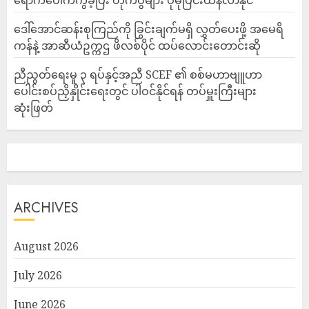
ရောက်ပေါက်ကွဲခဲ့ပြီး တိုက်ပွဲများ ပိုမိုပြင်းထန်လာနိုင်
ဒေါ်အောင်ဆန်းစုကြည်ကို ခြွင်းချက်မရှိ လွှတ်ပေးဖို့ အမေရိ
ကန်နဲ့ အာဆီယံဥက္ကဌ ဖိလစ်ပိုင် ထပ်လောင်းတောင်းဆို
ညီညွတ်ရေးမူ ၃ ရပ်နှင့်အညီ SCEF ၏ စစ်မဟာဗျူဟာ
ပေါင်းစပ်ညှိနှိုင်းရေးတွင် ပါဝင်နိုင်ရန် တပ်မှူးကြီးများ
ဆုံးဖြတ်
ARCHIVES
August 2026
July 2026
June 2026