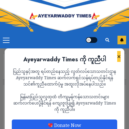
×
Ayeyarwaddy Times ကို ကူညီပါ
Home
မြောင်းမြမြို့မှာ အမျိုသားတစ်ဦး လမ်းပေါ် လဲကျသေဆုံး၊ တစ်လ
ပြည်သူနှင့်အတူ ရပ်တည်နေသည့် လွတ်လပ်သောသတင်းဌာန
အတွင်းလမ်းပေါ်သေဆုံးသူ လေးဦးထိရှိလာ
Ayeyarwaddy Times ဆက်လက်ရှင်သန်ရပ်တည်နိုင်ရန်
သင်၏ကူညီထောက်ပံ့မှု အထူးလိုအပ်နေပါသည်။
သတင်း
မြန်မာပြည်သူလူထုထံ တိကျမှန်ကန်သောသတင်းများ
မြောင်းမြမြို့မှာ အမျိုသားတစ်ဦး လမ်းပေါ်
ဆက်လက်ပေးပို့နိုင်ရန် ကျေးဇူးပြု၍ Ayeyarwaddy Times
ကို ကူညီပါ။
လဲကျသေဆုံး၊ တစ်လအတွင်းလမ်းပေါ်သေဆုံး
သူ လေးဦးထိရှိလာ
Donate Now