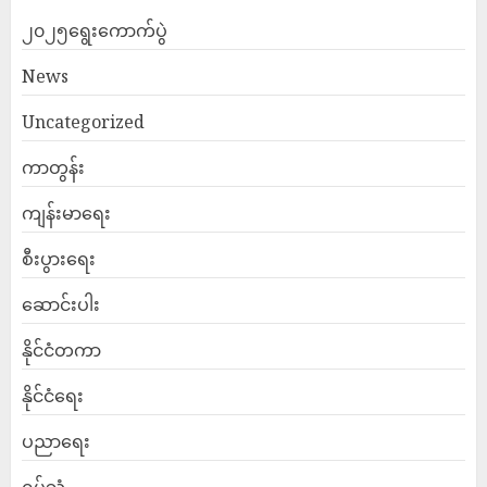
၂၀၂၅ရွေးကောက်ပွဲ
News
Uncategorized
ကာတွန်း
ကျန်းမာရေး
စီးပွားရေး
ဆောင်းပါး
နိုင်ငံတကာ
နိုင်ငံရေး
ပညာရေး