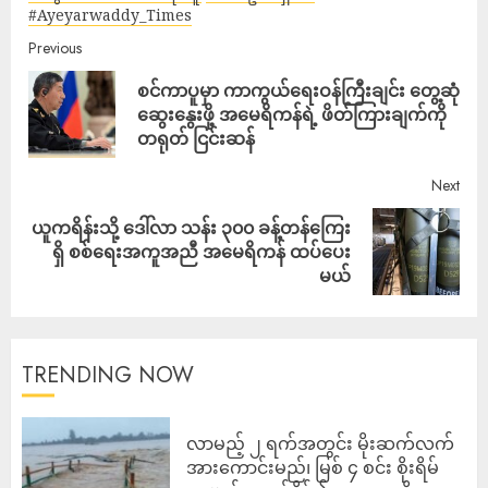
#Ayeyarwaddy_Times
Previous
စင်ကာပူမှာ ကာကွယ်ရေးဝန်ကြီးချင်း တွေ့ဆုံ
ဆွေးနွေးဖို့ အမေရိကန်ရဲ့ ဖိတ်ကြားချက်ကို
တရုတ် ငြင်းဆန်
Next
ယူကရိန်းသို့ ဒေါ်လာ သန်း ၃၀၀ ခန့်တန်ကြေး
ရှိ စစ်ရေးအကူအညီ အမေရိကန် ထပ်ပေး
မယ်
TRENDING NOW
လာမည့် ၂ ရက်အတွင်း မိုးဆက်လက်
အားကောင်းမည်၊ မြစ် ၄ စင်း စိုးရိမ်