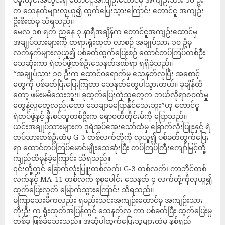
က သေနတ်များလုယူ၍ ထွက်ပြေးသွားကြောင်း တောင်ငူ အကျဉ်း
ဦးစီးထံမှ သိရသည်။
မေလ ၁၈ ရက် ‌ညနေ ၃ နာရီအချိန်က တောင်ငူအကျဉ်းထောင်မှ
အချုပ်သားများကို တရားရုံးထုတ် လာစဉ် အချုပ်သား ၁၀ ဦမှ
လက်နက်များလုယူ၍ ပစ်ခတ်ထွက်ပြေးစဉ် ထောင်တပ်ကြပ်တစ်ဦး
သေဆုံးကာ ရဲတပ်ဖွဲ့တစ်ဦးသေနတ်ဒဏ်ရာ ရရှိခဲ့သည်။
“အချုပ်သား ၁၀ ဦးက ထောင်၀ရောက်မှ သေနတ်လုပြီး အစောင့်
တွေကို ပစ်ခတ်ပြီးပြေးကြတာ သေနတ်တွေပါသွားတယ်။ ခုချိန်ထိ
တော့ ဖမ်းမမိသေးဘူး။ ခုထွက်ပြေးတဲ့သူတွေက ဘယ်လိုရာဇ၀တ်မှု
တွေနဲ့လူတွေလည်းတော့ ‌သေချာမပြောနိုင်သေးဘူး”ဟု တောင်ငူ
ရဲတပ်ဖွဲ့နှင့် နီးစပ်သူတစ်ဦးက ဧရာ၀တီတိုင်းမ်ကို ပြောသည်။
ယင်းအချုပ်သားများက ဒုရဲအုပ်အေးသော်ထံမှ ခြောက်လုံးပြူးနှင့် ရဲ
တပ်သားတစ်ဦးထံမှ G-3 တစ်လက်တို့ကို လုယူ၍ ပစ်ခတ်ထွက်ပြေး
ရာ ထောင်တပ်ကြပ်မောင်မျိုးသေဆုံးပြီး တပ်ကြပ်ကြီးကျော်မြင့်တို့
ကျည်ထိမှန်ခဲ့ကြောင်း သိရသည်။
၎င်းတို့တွင် ခြောက်လုံးပြူးတစ်လက်၊ G-3 တစ်လက်၊ ကာဘိုင်တစ်
လက်နှင့် MA-11 တစ်လက် စုစုပေါင်း သေနတ် ၄ လက်တို့ကိုလုယူ၍
ထွက်ပြေးလွတ် မြောက်သွားကြောင်း သိရသည်။
မကြာသေးမီကလည်း ရမည်းသင်းအကျဉ်းထောင်မှ အကျဉ်းသား
ကိုးဦး က ရုံးထုတ်အပြန်တွင် သေနတ်လု ကာ ပစ်ခတ်ပြီး ထွက်ပြေးမှု
တစ်ခု ဖြစ်ခဲ့သေးသည်။ အဆိုပါထွက်ပြေးသူများထဲမှ နှစ်ရှည်