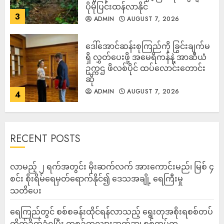
ပိုမိုပြင်းထန်လာနိုင်
3
ADMIN
AUGUST 7, 2026
ဒေါ်အောင်ဆန်းစုကြည်ကို ခြွင်းချက်မ
ရှိ လွှတ်ပေးဖို့ အမေရိကန်နဲ့ အာဆီယံ
ဥက္ကဌ ဖိလစ်ပိုင် ထပ်လောင်းတောင်း
ဆို
ADMIN
AUGUST 7, 2026
4
RECENT POSTS
လာမည့် ၂ ရက်အတွင်း မိုးဆက်လက် အားကောင်းမည်၊ မြစ် ၄
စင်း စိုးရိမ်ရေမှတ်ရောက်နိုင်၍ ဒေသအချို့ ရေကြီးမှု
သတိပေး
ရေကြည်တွင် စစ်စခန်းထိုင်ရန်လာသည့် ရွေးတုအစိုးရစစ်တပ်
တိုက်ခိုက်ခံရပြီး ကစဉ့်ကလျားဆုတ်ခွာ၊ စစ်တပ်က