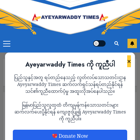
×
Ayeyarwaddy Times ကို ကူညီပါ
Home
တောင်ငူအကျဉ်းထောင်မှ အကျဉ်းသား ၁၀ ဦး သေနတ်များလုယူ
ပြည်သူနှင့်အတူ ရပ်တည်နေသည့် လွတ်လပ်သောသတင်းဌာန
ထွက်ပြေးလွတ်မြောက်၊ ထောင်တပ်ကြပ် ၁ ဦးသေဆုံး
Ayeyarwaddy Times ဆက်လက်ရှင်သန်ရပ်တည်နိုင်ရန်
သင်၏ကူညီထောက်ပံ့မှု အထူးလိုအပ်နေပါသည်။
သတင်း
မြန်မာပြည်သူလူထုထံ တိကျမှန်ကန်သောသတင်းများ
တောင်ငူအကျဉ်းထောင်မှ အကျဉ်းသား ၁၀ ဦး
ဆက်လက်ပေးပို့နိုင်ရန် ကျေးဇူးပြု၍ Ayeyarwaddy Times
ကို ကူညီပါ။
သေနတ်များလုယူ ထွက်ပြေးလွတ်မြောက်၊
ထောင်တပ်ကြပ် ၁ ဦးသေဆုံး
Donate Now