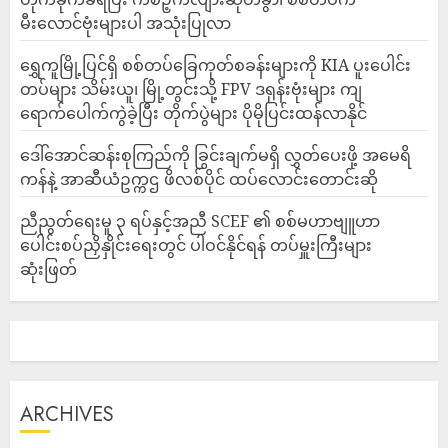
မီးလောင်ဗုံးများပါ အသုံးပြုလာ
‎ရွှေကူမြို့ပြင်ရှိ စစ်တပ်ခြေကုတ်စခန်းများကို KIA ပူးပေါင်း
တပ်များ သိမ်းယူ၊ မြို့တွင်းသို့ FPV ဒရုန်းဗုံးများ ကျ
ရောက်ပေါက်ကွဲခဲ့ပြီး တိုက်ပွဲများ ပိုမိုပြင်းထန်လာနိုင်
ဒေါ်အောင်ဆန်းစုကြည်ကို ခြွင်းချက်မရှိ လွှတ်ပေးဖို့ အမေရိ
ကန်နဲ့ အာဆီယံဥက္ကဌ ဖိလစ်ပိုင် ထပ်လောင်းတောင်းဆို
ညီညွတ်ရေးမူ ၃ ရပ်နှင့်အညီ SCEF ၏ စစ်မဟာဗျူဟာ
ပေါင်းစပ်ညှိနှိုင်းရေးတွင် ပါဝင်နိုင်ရန် တပ်မှူးကြီးများ
ဆုံးဖြတ်
ARCHIVES