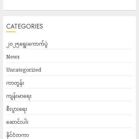
CATEGORIES
၂၀၂၅ရွေးကောက်ပွဲ
News
Uncategorized
ကာတွန်း
ကျန်းမာရေး
စီးပွားရေး
ဆောင်းပါး
နိုင်ငံတကာ