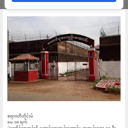
ADMIN
MAY 18, 2023
ဧရာဝတီတိုင်းမ်
မေ ၁၈ ရက်
ပဲခူးတိုင်းအတွင်းရှိ တောင်ငူအကျဉ်းထောင်မှ အကျဉ်းသား ၁၀ ဦး