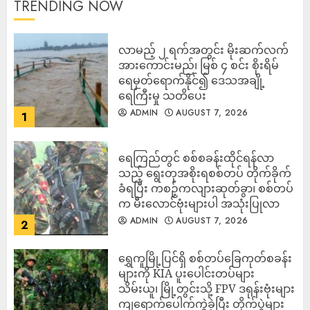
TRENDING NOW
လာမည့် ၂ ရက်အတွင်း မိုးဆက်လက်
အားကောင်းမည်၊ မြစ် ၄ စင်း စိုးရိမ်
ရေမှတ်ရောက်နိုင်၍ ဒေသအချို့
ရေကြီးမှု သတိပေး
ADMIN
AUGUST 7, 2026
1
ရေကြည်တွင် စစ်စခန်းထိုင်ရန်လာ
သည့် ရွေးတုအစိုးရစစ်တပ် တိုက်ခိုက်
ခံရပြီး ကစဉ့်ကလျားဆုတ်ခွာ၊ စစ်တပ်
က မီးလောင်ဗုံးများပါ အသုံးပြုလာ
ADMIN
AUGUST 7, 2026
2
‎ရွှေကူမြို့ပြင်ရှိ စစ်တပ်ခြေကုတ်စခန်း
များကို KIA ပူးပေါင်းတပ်များ
သိမ်းယူ၊ မြို့တွင်းသို့ FPV ဒရုန်းဗုံးများ
ကျရောက်ပေါက်ကွဲခဲ့ပြီး တိုက်ပွဲများ