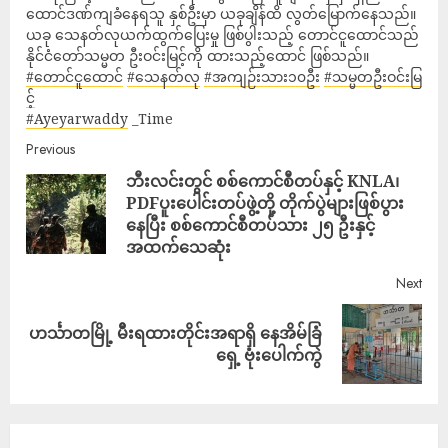
ထောင်ဒဏ်ကျခံနေရသူ နှစ်ဦးမှာ ယခုချိန်ထိ လွတ်မြောက်နေသည်။
ယခု သေနတ်လုယက်ထွက်ပြေးမှု ဖြစ်ပွါးသည့် တောင်ငူထောင်သည်
နိုင်ငံတော်သမ္မတ ဦးဝင်းမြင့်ကို ထားသည့်ထောင် ဖြစ်သည်။
#တောင်ငူထောင်
#သေနတ်လု
#အကျဉ်းသား၁၀ဦး
#သမ္မတဦးဝင်းမြ
င့်
#Ayeyarwaddy
_Time
Previous
ဘီးလင်းတွင် စစ်ကောင်စီတပ်နှင့် KNLA၊
PDFပူးပေါင်းတပ်ဖွဲ့တို့ တိုက်ပွဲများဖြစ်ပွား‌
နေပြီး စစ်ကောင်စီတပ်သား ၂၅ ဦးနှင့်
အထက်သေဆုံး
Next
ဟင်္သာတမြို့ မိီးရထားတိုင်းအရာရှိ နေအိမ်ခြံ
ရှေ့ ဗုံးပေါက်ကွဲ