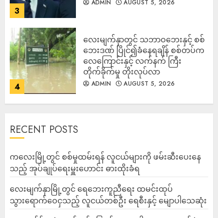
ADMIN
AUGUST 5, 2026
3
‎လေးမျက်နှာတွင် သဘာဝဘေးနှင့် စစ်
ဘေးဒဏ် ပြိုင်၍ခံနေရချိန် စစ်တပ်က
လေကြောင်းနှင့် လက်နက် ကြီး
တိုက်ခိုက်မှု တိုးလုပ်လာ
ADMIN
AUGUST 5, 2026
4
RECENT POSTS
ကလေးမြို့တွင် စစ်မှုထမ်းရန် လူငယ်များကို ဖမ်းဆီးပေးနေ
သည့် အုပ်ချုပ်ရေးမှူးဟောင်း ဓားထိုးခံရ
လေးမျက်နှာမြို့တွင် ရေဘေးကူညီရေး ထမင်းထုပ်
သွားရောက်ဝေငှသည့် လူငယ်တစ်ဦး ရေစီးနှင့် မျောပါသေဆုံး