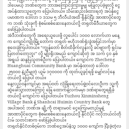
ဒါပေမယ့် ဘဏ်တွေက ဘာအကြောင်းကြားမှုမျှ မပြုလုပ်ခဲ့ဖူးလို့ ငွေ
အပ်နှံထားသူတွေက ပြောပါတယ်။ သိမ်းဆည်းခံထားရတဲ့ အပ်နှံငွေ
ပမာဏက ဒေါ်လာ ၁ ဒသမ ၅ ဘီလီယံအထိ ရှိနိုင်ပြီး အာဏာပိုင်တွေ
က ဘဏ် သုံးခုကို စုံစမ်းစစ်ဆေးနေတယ်လို့ တရုတ်မီဒီယာတွေက
ဖော်ပြခဲ့ပါတယ်။
အဲဒီဘဏ်တွေကို အရေးယူပေးဖို့ လူပေါင်း ၁၀၀၀ လောက်ဟာ မနေ့
က ကျောင်ကျိုးမြို့တော်က တရုတ် ဗဟိုဘဏ်ရုံးခွဲအပြင်ဘက်မှာ
စုဝေးခဲ့ကြပါတယ်။ “ကျွန်တော် စိတ်ထိခိုက်လွန်းလို့ ခင်ဗျားကို ရှင်းမ
ပြတတ်တော့ဘူး” လို့ မျိုးရိုးအမည် ကျောင်ဆိုတဲ့ အ သက် ၄၀ နှစ်
အရွယ် ဆန္ဒပြသူတစ်ဦးက ပြောပါတယ်။ ကျောင်က Zhecheng
Huanghuai Community Bank မှာ အပ်နှံထားတဲ့ ဒေါ်လာ
၂၅၀၀၀ နဲ့ညီမျှတဲ့ ယွမ် ၁၇၀၀၀၀ ကို ထုတ်ယူခွင့်ရဖို့ မျှော်လင့်နေ
တယ်လို့ ပြောပါ တယ်။
နေ့လည်ဝန်းကျင်မှာ အရပ်ဝတ် လုံခြုံရေးတပ်ဖွဲ့ဝင်လေးဦးက သူ့ကို
ဆွဲခေါ်သွားတာကြောင့် ခြေ ထောက်နဲ့လက်မမှာ ဒဏ်ရာတွေရရှိခဲ့
တယ်လို့ ကျောင်က ပြောပါတယ်။ Yuzhou Xinminsheng
Village Bank နဲ့ Shanhcai Huimin Country Bank တွေ
အပါအဝင် ဘဏ်အ ချို့ကို တရားမဝင် ငွေကြေးမတည်မှုနဲ့
အာဏာပိုင်တွေက စုံစမ်းစစ်ဆေးနေတယ်လို့ နိုင်ငံပိုင် ဂလိုဘယ်လ်တို
င်းမ် သတင်းစာက ဖော်ပြခဲ့ပါတယ်။
တရုတ်နိုင်ငံတစ်ဝှမ်းက ဘဏ်ငွေအပ်နှံသူ ၁၀၀၀ ကျော်က ပြီးခဲ့တဲ့လ