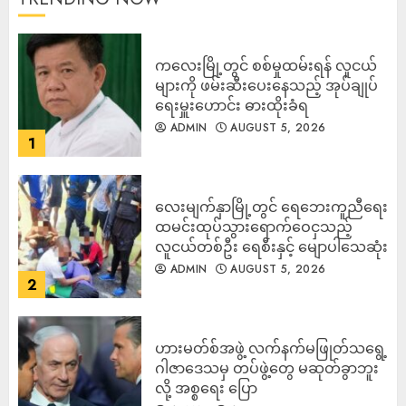
ကလေးမြို့တွင် စစ်မှုထမ်းရန် လူငယ်
များကို ဖမ်းဆီးပေးနေသည့် အုပ်ချုပ်
ရေးမှူးဟောင်း ဓားထိုးခံရ
ADMIN
AUGUST 5, 2026
1
လေးမျက်နှာမြို့တွင် ရေဘေးကူညီရေး
ထမင်းထုပ်သွားရောက်ဝေငှသည့်
လူငယ်တစ်ဦး ရေစီးနှင့် မျောပါသေဆုံး
ADMIN
AUGUST 5, 2026
2
ဟားမတ်စ်အဖွဲ့ လက်နက်မဖြုတ်သရွေ့
ဂါဇာဒေသမှ တပ်ဖွဲ့တွေ မဆုတ်ခွာဘူး
လို့ အစ္စရေး ပြော