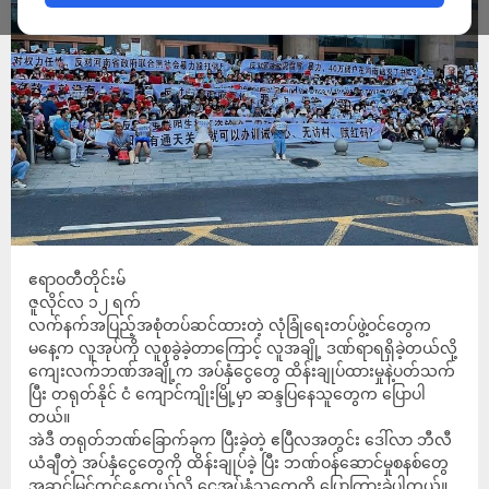
ဧရာဝတီတိုင်းမ်
ဇူလိုင်လ ၁၂ ရက်
လက်နက်အပြည့်အစုံတပ်ဆင်ထားတဲ့ လုံခြုံရေးတပ်ဖွဲ့ဝင်တွေက
မနေ့က လူအုပ်ကို လူစုခွဲခဲ့တာကြောင့် လူအချို့ ဒဏ်ရာရရှိခဲ့တယ်လို့
ကျေးလက်ဘဏ်အချို့က အပ်နှံငွေတွေ ထိန်းချုပ်ထားမှုနဲ့ပတ်သက်
ပြီး တရုတ်နိုင် ငံ ကျောင်ကျိုးမြို့မှာ ဆန္ဒပြနေသူတွေက ပြောပါ
တယ်။
အဲဒီ တရုတ်ဘဏ်ခြောက်ခုက ပြီးခဲ့တဲ့ ဧပြီလအတွင်း ဒေါ်လာ ဘီလီ
ယံချီတဲ့ အပ်နှံငွေတွေကို ထိန်းချုပ်ခဲ့ ပြီး ဘဏ်ဝန်ဆောင်မှုစနစ်တွေ
အဆင့်မြှင့်တင်နေတယ်လို့ ငွေအပ်နှံသူတွေကို ပြောကြားခဲ့ပါတယ်။