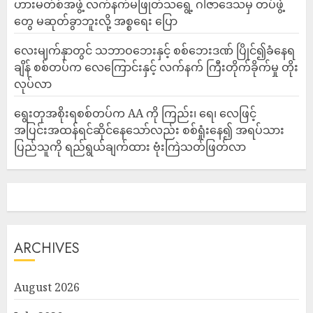
ဟားမတ်စ်အဖွဲ့ လက်နက်မဖြုတ်သရွေ့ ဂါဇာဒေသမှ တပ်ဖွဲ့
တွေ မဆုတ်ခွာဘူးလို့ အစ္စရေး ပြော
‎လေးမျက်နှာတွင် သဘာဝဘေးနှင့် စစ်ဘေးဒဏ် ပြိုင်၍ခံနေရ
ချိန် စစ်တပ်က လေကြောင်းနှင့် လက်နက် ကြီးတိုက်ခိုက်မှု တိုး
လုပ်လာ
ရွေးတုအစိုးရစစ်တပ်က AA ကို ကြည်း၊ ရေ၊ လေဖြင့်
အပြင်းအထန်ရင်ဆိုင်နေသော်လည်း စစ်ရှုံးနေ၍ အရပ်သား
ပြည်သူကို ရည်ရွယ်ချက်ထား ဗုံးကြဲသတ်ဖြတ်လာ
ARCHIVES
August 2026