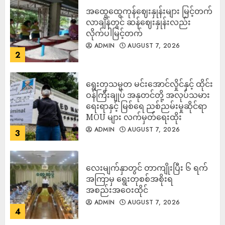
အထွေထွေကုန်ဈေးနှုန်းများ မြင့်တက်
လာချိန်တွင် ဆန်ဈေးနှုန်းလည်း
လိုက်ပါမြင့်တက်
ADMIN
AUGUST 7, 2026
2
ရွေးတုသမ္မတ မင်းအောင်လှိုင်နှင့် ထိုင်း
ဝန်ကြီးချုပ် အနုတင်တို့ အလုပ်သမား
ရေးရာနှင့် မြစ်ရေ ညစ်ညမ်းမှုဆိုင်ရာ
MOU များ လက်မှတ်ရေးထိုး
ADMIN
AUGUST 7, 2026
3
လေးမျက်နှာတွင် တာကျိုးပြီး ၆ ရက်
အကြာမှ ရွေးတုစစ်အစိုးရ
အစည်းအဝေးထိုင်
ADMIN
AUGUST 7, 2026
4