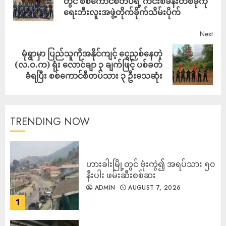
တွင် စစ်ကောင်စီတပ်ရဲ့ ကင်းစခန်းတစ်ခုကို
ရေးဘီးလူးအဖွဲ့တိုက်ခိုက်သိမ်းပိုက်
Next
မုံရွာမှာ ပြည်သူကိုအနိုင်ကျင့် ငွေညှစ်နေတဲ့
(လ.ဝ.က) ရုံး လောင်ချာ ၃ ချက်ဖြင့် ပစ်ခတ်
ခံရပြီး စစ်ကောင်စီတပ်သား ၃ ဦးသေဆုံး
TRENDING NOW
ဟားခါးမြို့တွင် ဗုံးကွဲ၍ အရပ်သား ၅၀
နီးပါး ဖမ်းဆီးစစ်ဆး
ADMIN
AUGUST 7, 2026
1