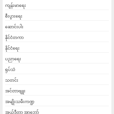
ကျန်းမာရေး
စီးပွားရေး
ဆောင်းပါး
နိုင်ငံတကာ
နိုင်ငံရေး
ပညာရေး
ရုပ်သံ
သတင်း
အင်တာဗျူး
အမျိုးသမီးကဏ္ဍ
အယ်ဒီတာ့ အာဘော်