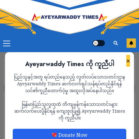
×
Ayeyarwaddy Times ကို ကူညီပါ
Home
စစ်ကောင်စီကို ဒဏ်ခတ်အရေးယူမှုတွေ ပိုပြုလုပ်ဖို့နဲ့ တော်လှန်ရေး
ပြည်သူနှင့်အတူ ရပ်တည်နေသည့် လွတ်လပ်သောသတင်းဌာန
တပ်ဖွဲ့တွေကို ပိုမိုထောက်ပံ့ဖို့ အမေရိကန်ကို NUG က တောင်းဆို
Ayeyarwaddy Times ဆက်လက်ရှင်သန်ရပ်တည်နိုင်ရန်
သင်၏ကူညီထောက်ပံ့မှု အထူးလိုအပ်နေပါသည်။
နိုင်ငံရေး
သတင်း
မြန်မာပြည်သူလူထုထံ တိကျမှန်ကန်သောသတင်းများ
စစ်ကောင်စီကို ဒဏ်ခတ်အရေးယူမှုတွေ ပို
ဆက်လက်ပေးပို့နိုင်ရန် ကျေးဇူးပြု၍ Ayeyarwaddy Times
ကို ကူညီပါ။
ပြုလုပ်ဖို့နဲ့ တော်လှန်ရေးတပ်ဖွဲ့တွေကို ပိုမို
ထောက်ပံ့ဖို့ အမေရိကန်ကို NUG က တောင်းဆို
Donate Now