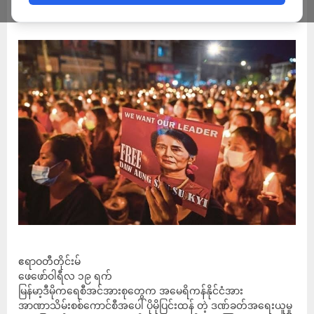
ADMIN
FEBRUARY 19, 2023
ဧရာဝတီတိုင်းမ်
ဖေဖော်ဝါရီလ ၁၉ ရက်
မြန်မာ့ဒီမိုကရေစီအင်အားစုတွေက အမေရိကန်နိုင်ငံအား
အာဏာသိမ်းစစ်ကောင်စီအပေါ် ပိုမိုပြင်းထန် တဲ့ ဒဏ်ခတ်အရေးယူမှု