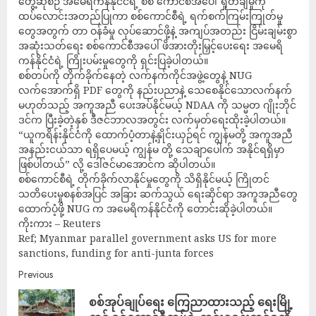
တွေ့ဆုံစဉ် အမေရိကန်နိုင်ငံရဲ့ စစ် ကောင်စီအပေါ် ရှုတ်ချမှုကို
ထပ်လောင်းအတည်ပြုကာ စစ်ကောင်စီရဲ့ ရက်စက်ကြမ်းကြုတ်မှု
တွေအတွက် တာ ဝန်ခံမှု လုပ်ဆောင်ဖို့နဲ့ အကျပ်အတည်း ငြိမ်းချမ်းစွာ
အဆုံးသတ်ရေး စစ်ကောင်စီအပေါ် ဖိအားတိုးမြှင့်ပေးရေး အမေရိ
ကန်နိုင်ငံရဲ့ ကြိုးပမ်းမှုတွေကို ရှင်းပြခဲ့ပါတယ်။
စစ်တပ်ကို တိုက်ခိုက်နေတဲ့ လက်နက်ကိုင်အဖွဲ့တွေနဲ့ NUG
လက်အောက်ရှိ PDF တွေကို နည်းပညာနဲ့ သေစေနိုင်သောလက်နက်
မဟုတ်သည့် အကူအညီ ပေးအပ်နိုင်မယ့် NDAA ကို သမ္မတ ဂျိုးဘိုင်
ဒင်က ပြီးခဲ့တဲ့နှစ် ဒီဇင်ဘာလအတွင်း လက်မှတ်ရေးထိုးခဲ့ပါတယ်။
“ယူကရိန်းနိုင်ငံကို ထောက်ပံ့တာနဲ့နှိုင်းယှဉ်ရင် ကျွန်မတို့ အကူအညီ
အနည်းငယ်သာ ရရှိပေမယ့် ကျွန်မ တို့ သေချာပေါက် အနိုင်ရရှိမှာ
ဖြစ်ပါတယ်” လို့ ဒေါ်ဇင်မာအောင်က ဆိုပါတယ်။
စစ်ကောင်စီရဲ့ တိုက်ခိုက်လာနိုင်မှုတွေကို သိရှိနိုင်မယ့် ကြိုတင်
သတိပေးမှုစနစ်အပြင် အခြား ဆက်သွယ် ရေးဆိုင်ရာ အကူအညီတွေ
ထောက်ပံ့ဖို့ NUG က အမေရိကန်နိုင်ငံကို တောင်းဆိုခဲ့ပါတယ်။
ကိုးကား – Reuters
Ref; Myanmar parallel government asks US for more
sanctions, funding for anti-junta forces
Previous
စစ်အုပ်ချုပ်ရေး ကြေညာထားသည့် ရေးမြို့