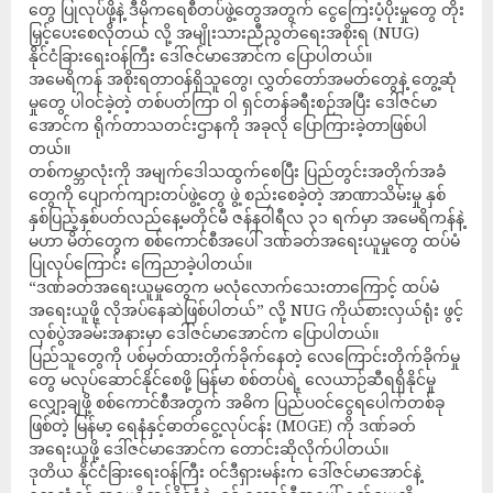
တွေ ပြုလုပ်ဖို့နဲ့ ဒီမိုကရေစီတပ်ဖွဲ့တွေအတွက် ငွေကြေးပံ့ပိုးမှုတွေ တိုး
မြှင့်ပေးစေလိုတယ် လို့ အမျိုးသားညီညွတ်ရေးအစိုးရ (NUG)
နိုင်ငံခြားရေးဝန်ကြီး ဒေါ်ဇင်မာအောင်က ပြောပါတယ်။
အမေရိကန် အစိုးရတာဝန်ရှိသူတွေ၊ လွှတ်တော်အမတ်တွေနဲ့ တွေ့ဆုံ
မှုတွေ ပါဝင်ခဲ့တဲ့ တစ်ပတ်ကြာ ဝါ ရှင်တန်ခရီးစဉ်အပြီး ဒေါ်ဇင်မာ
အောင်က ရိုက်တာသတင်းဌာနကို အခုလို ပြောကြားခဲ့တာဖြစ်ပါ
တယ်။
တစ်ကမ္ဘာလုံးကို အမျက်ဒေါသထွက်စေပြီး ပြည်တွင်းအတိုက်အခံ
တွေကို ပျောက်ကျားတပ်ဖွဲ့တွေ ဖွဲ့ စည်းစေခဲ့တဲ့ အာဏာသိမ်းမှု နှစ်
နှစ်ပြည့်နှစ်ပတ်လည်နေ့မတိုင်မီ ဇန်နဝါရီလ ၃၁ ရက်မှာ အမေရိကန်နဲ့
မဟာ မိတ်တွေက စစ်ကောင်စီအပေါ် ဒဏ်ခတ်အရေးယူမှုတွေ ထပ်မံ
ပြုလုပ်ကြောင်း ကြေညာခဲ့ပါတယ်။
“ဒဏ်ခတ်အရေးယူမှုတွေက မလုံလောက်သေးတာကြောင့် ထပ်မံ
အရေးယူဖို့ လိုအပ်နေဆဲဖြစ်ပါတယ်” လို့ NUG ကိုယ်စားလှယ်ရုံး ဖွင့်
လှစ်ပွဲအခမ်းအနားမှာ ဒေါ်ဇင်မာအောင်က ပြောပါတယ်။
ပြည်သူတွေကို ပစ်မှတ်ထားတိုက်ခိုက်နေတဲ့ လေကြောင်းတိုက်ခိုက်မှု
တွေ မလုပ်ဆောင်နိုင်စေဖို့ မြန်မာ စစ်တပ်ရဲ့ လေယာဉ်ဆီရရှိနိုင်မှု
လျှော့ချဖို့ စစ်ကောင်စီအတွက် အဓိက ပြည်ပဝင်ငွေရပေါက်တစ်ခု
ဖြစ်တဲ့ မြန်မာ့ ရေနံနှင့်ဓာတ်ငွေ့လုပ်ငန်း (MOGE) ကို ဒဏ်ခတ်
အရေးယူဖို့ ဒေါ်ဇင်မာအောင်က တောင်းဆိုလိုက်ပါတယ်။
ဒုတိယ နိုင်ငံခြားရေးဝန်ကြီး ဝင်ဒီရှားမန်းက ဒေါ်ဇင်မာအောင်နဲ့