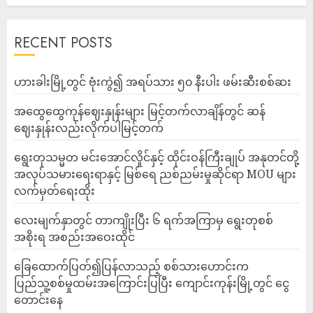
RECENT POSTS
ဟားခါးမြို့တွင် ဗုံးကွဲ၍ အရပ်သား ၅၀ နီးပါး ဖမ်းဆီးစစ်ဆး
အထွေထွေကုန်ဈေးနှုန်းများ မြင့်တက်လာချိန်တွင် ဆန်
ဈေးနှုန်းလည်းလိုက်ပါမြင့်တက်
ရွေးတုသမ္မတ မင်းအောင်လှိုင်နှင့် ထိုင်းဝန်ကြီးချုပ် အနုတင်တို့
အလုပ်သမားရေးရာနှင့် မြစ်ရေ ညစ်ညမ်းမှုဆိုင်ရာ MOU များ
လက်မှတ်ရေးထိုး
လေးမျက်နှာတွင် တာကျိုးပြီး ၆ ရက်အကြာမှ ရွေးတုစစ်
အစိုးရ အစည်းအဝေးထိုင်
ခြေထောက်ပြတ်၍ပြန်လာသည့် စစ်သားဟောင်းက
ပြည်သူ့စစ်မှုထမ်းအကြောင်းပြပြီး ကျောင်းကုန်းမြို့တွင် ငွေ
တောင်းနေ