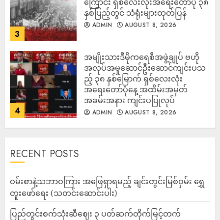
ကြောင်း ရှစ်လေးလုံးအရေးတော်ပုံ ၃၈
နှစ်ပြည့်တွင် သံရုံးများထုတ်ပြန်
ADMIN
AUGUST 8, 2026
3
အမျိုးသားဒီမိုကရေစီအဖွဲ့ချုပ် ဗဟို
အလုပ်အမှုဆောင်ဦးဆောင်ကျင်းပသ
ည့် ၃၈ နှစ်မြောက် ရှစ်လေးလုံး
အရေးတော်ပုံနေ့ အထိမ်းအမှတ်
အခမ်းအနား ကျင်းပပြုလုပ်
4
ADMIN
AUGUST 8, 2026
RECENT POSTS
ဝမ်းစာနဲ့သဘာဝကြား အဖြေရှာရမည့် ချင်းတွင်းမြစ်ဝှမ်း ရွှေ
တူးဖော်ရေး (သတင်းဆောင်းပါး)
ပြည်တွင်းစက်သုံးဆီဈေး ၃ ပတ်ဆက်တိုက်မြင့်တက်