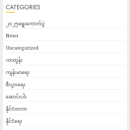
CATEGORIES
၂၀၂၅ရွေးကောက်ပွဲ
News
Uncategorized
ကာတွန်း
ကျန်းမာရေး
စီးပွားရေး
ဆောင်းပါး
နိုင်ငံတကာ
နိုင်ငံရေး