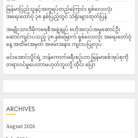
မြန်မာပြည်သူနှင့်အတူရပ်တည်ကြောင်း ရှစ်လေးလုံး
အရေးတော်ပုံ ၃၈ နှစ်ပြည့်တွင် သံရုံးများထုတ်ပြန်
အမျိုးသားဒီမိုကရေစီအဖွဲ့ချုပ် ဗဟိုအလုပ်အမှုဆောင်ဦး
ဆောင်ကျင်းပသည့် ၃၈ နှစ်မြောက် ရှစ်လေးလုံး အရေးတော်ပုံ
နေ့ အထိမ်းအမှတ် အခမ်းအနား ကျင်းပပြုလုပ်
မင်းအောင်လှိုင်ရဲ့ ဘန်ကောက်ခရီးစဉ်ဟာ မြန်မာစစ်အုပ်စုကို
တရားဝင်မှုပေးတာမဟုတ်ဘူးလို့ ထိုင်း ပြော
ARCHIVES
August 2026