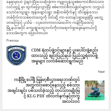
နေရာမှာပင် ပွဲချင်းပြီးသေဆုံးခဲ့ကာ ကျူးလွန်သူစစ်ကောင်စီတပ်သား
လင်းထွဋ် မှာ ထွက်ပြေးသွားပြီး စစ်ကောင်စီတပ်ဖွဲ့ဝင်များက သက္ကယ်
သောင်ကျေးရွာ၊ အုန်းချောင်းရွာ အနီးတစ်ဝိုက်နှင့် ထိပ်စွန်းဒေသ
တစ်ဝိုက်ကသစ်တောတွေကို ပိတ်ဆို့ ကာ တောနင်းရှာဖွေခဲ့ပြီး မတွေ့
တာကြောင့် ပုသိမ် – ငပုတောကားလမ်းပေါ်က ကန်ကြီးထောင့်
မြို့နယ်အပိုင် ကျေးရွာတွေဘက်ကိုလာရောက်ရှာဖွေနေတယ်လို့
ဒေသခံတွေက ပြောပါတယ်။
Previous
CDM ရဲတပ်ဖွဲ့ဝင်များနှင့် ပူးပေါင်းဖွဲ့စည်း
ထားသည့် ချင်းပြည်နယ် ပြည်သူ့ရဲတပ်ဖွဲ့
အမှုများ လက်ခံဆောင်ရွက်မည်
Next
ကနီမြို့ပေါ်ရှိ မြန်မာ့စီးပွားရေးဘဏ်တွင်
အတူကင်းစောင့်နေသည့် စစ်သား
အချင်းချင်း ပစ်သတ်ခဲ့သည့် တပ်သားမျိုးမြ
င့် KLG PDF ထံလက်နက်နှင့်တကွ
အလင်းဝင်