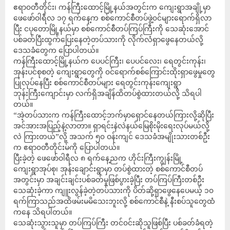
ဧရာ၀တီတိုင်း၊ ကန်ကြီးထောင့်မြို့နယ်အတွင်းက ကျေးရွာအချို့မှာ
ဖေဖော်ဝါရီလ ၁၇ ရက်နေ့က စစ်ကောင်စီတပ်ဖွဲ့၀င်များရောက်ရှိလာ
ပြီး ငပုတောမြို့နယ်မှာ စစ်ကောင်စီတပ်ကြပ်ကြီးကို သေဆုံးအောင်
ပစ်ခတ်ပြီးထွက်ပြေးနေတဲ့တပ်သားကို လိုက်လံရှာဖွေနေတယ်လို့
ဒေသခံတွေက ပြောပါတယ်။
ကန်ကြီးထောင့်မြို့နယ်က ပေပင်ကြီး၊ ပေပင်လေး၊ ရေတွင်းကုန်း၊
အုန်းပင်စုစတဲ့ ကျေးရွာတွေကို ၀င်ရောက်စစ်ကြောင်းထိုးရှာဖွေမှုတွေ
ပြုလုပ်နေပြီး စစ်ကောင်စီတပ်များ ရေတွင်းကုန်းကျေးရွာ
ဘုန်းကြီးကျောင်းမှာ လက်ရှိအချိန်ထိတပ်စွဲထားတယ်လို့ သိရပါ
တယ်။
“အဲ့တပ်သားက ကန်ကြီးထောင့်ဘက်မှာရှောင်နေတယ်ကြားလို့ဆိုပြီး
အင်အားအပြည့်နဲ့လာတာ။ ရှာရင်းနဲလဲနယ်မြေစိုးမိုးရေးလုပ်မယ်လို့
လဲ ကြားတယ်”လို့ အသက် ၅၀ ဝန်းကျင် ဒေသခံအမျိုးသားတစ်ဦး
က ဧရာ၀တီတိုင်းမ်ကို ပြောပါတယ်။
ပြီးခဲ့တဲ့ ဖေဖော်ဝါရီလ ၈ ရက်နေ့ညက ဟိုင်းကြီးကျွန်းမြို့
ကျေးရွာအုပ်စု၊ အုန်းချောင်းရွာမှာ တပ်စွဲထားတဲ့ စစ်ကောင်စီတပ်
အတွင်းမှာ အချင်းချင်းပစ်ခတ်မှုဖြစ်ပွားခဲ့ပြီး တပ်ကြပ်ကြီးတစ်ဦး
သေဆုံးခဲ့ကာ ကျူးလွန်ခဲ့တဲ့တပ်သားကို ပိတ်ဆို့ရှာဖွေနေပေမယ့် ၁၀
ရက်ကြာသည်အထိဖမ်းမမိသေးဘူးလို့ စစ်ကောင်စီနဲ့ နီးစပ်သူတွေထံ
ကနေ သိရပါတယ်။
သေဆုံးသွားသူမှာ တပ်ကြပ်ကြီး တင်၀င်းဆိုသူဖြစ်ပြီး ပစ်ခတ်ခံရတဲ့