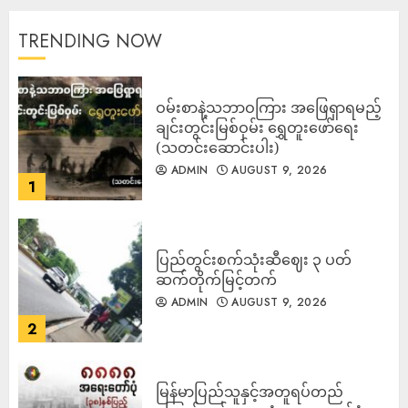
TRENDING NOW
ဝမ်းစာနဲ့သဘာဝကြား အဖြေရှာရမည့်
ချင်းတွင်းမြစ်ဝှမ်း ရွှေတူးဖော်ရေး
(သတင်းဆောင်းပါး)
ADMIN
AUGUST 9, 2026
1
ပြည်တွင်းစက်သုံးဆီဈေး ၃ ပတ်
ဆက်တိုက်မြင့်တက်
ADMIN
AUGUST 9, 2026
2
မြန်မာပြည်သူနှင့်အတူရပ်တည်