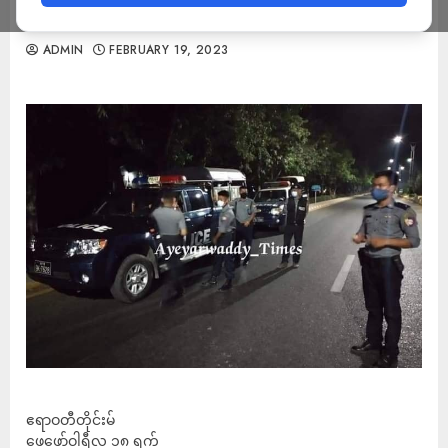
နေ
ADMIN
FEBRUARY 19, 2023
ဧရာဝတီတိုင်းမ်
ဖေဖော်ဝါရီလ ၁၈ ရက်