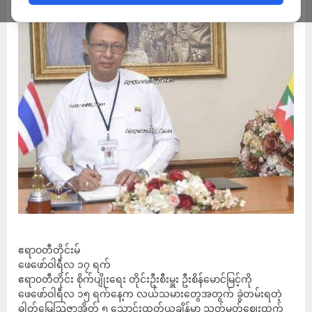
ဧရာဝတီတိုင်းမ်
ဖေဖော်ဝါရီလ ၁၇ ရက်
ဧရာ၀တီတိုင်း စိုက်ပျိုးရေး တိုင်းဦးစီးမှူး ဦးစိန်မောင်မြင့်ကို
ဖေဖော်ဝါရီလ ၁၅ ရက်နေ့က လယ်သမားတွေအတွက် ခွဲတမ်းရတဲ့
ဓါတ်မြေဩဇာအိတ် ၅ သောင်းထုတ်ယူချိန်မှာ သတ်မှတ်ဈေးထက်