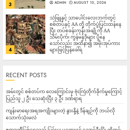
ADMIN
AUGUST 10, 2026
3
သဲဖြူနှင့် သာပေါင်းလေးဘက်တွင်
စစ်တပ်နှင့် AA တို့ တိုက်ပွဲပြင်းထန်‌နေ
ပြီး တပ်စခန်းကုန်းအချို့ကို AA
သိမ်းပိုက်၊ ကွန်မန်ဒိုများ ပို့နေ
သော်လည်း အထိနာ၍ အမိုးအုပ်ကား
4
များဖြင့်ပြန်ခေါ်ရ
ADMIN
AUGUST 10, 2026
RECENT POSTS
‎အမ်းတွင် စစ်တပ်က လေကြောင်းမှ ဗုံးကြဲတိုက်ခိုက်မှုကြောင့်
ပြည်သူ ၂ ဦး သေဆုံးပြီး ၃ ဦး ဒဏ်ရာရ
ကျန်းမာရေးအရအကျိုးများတဲ့ နွားနို့နဲ့ ဒိန်ချဉ်ကို ဘယ်လို
သောက်သုံးမလဲ
ဧရာဝတီမြစ်ရေသည် မြင်းမူ၊ ပခုက္ကူနှင့် ညောင်ဦးမြို့တို့တွင်