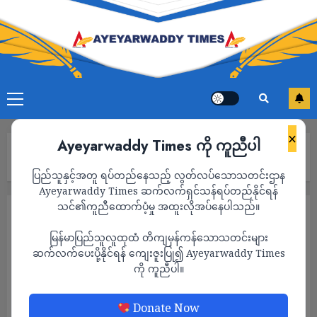
×
Ayeyarwaddy Times ကို ကူညီပါ
Home
ဧရာဝတီတိုင်း စိုက်ပျိုးရေးဦးစီးမှူး ဌာနတွင် စစ်ဆေးမှုများခံနေရ
ပြည်သူနှင့်အတူ ရပ်တည်နေသည့် လွတ်လပ်သောသတင်းဌာန
Ayeyarwaddy Times ဆက်လက်ရှင်သန်ရပ်တည်နိုင်ရန်
သင်၏ကူညီထောက်ပံ့မှု အထူးလိုအပ်နေပါသည်။
သတင်း
မြန်မာပြည်သူလူထုထံ တိကျမှန်ကန်သောသတင်းများ
ဧရာဝတီတိုင်း စိုက်ပျိုးရေးဦးစီးမှူး ဌာနတွင်
ဆက်လက်ပေးပို့နိုင်ရန် ကျေးဇူးပြု၍ Ayeyarwaddy Times
စစ်ဆေးမှုများခံနေရ
ကို ကူညီပါ။
ADMIN
FEBRUARY 17, 2023
Donate Now