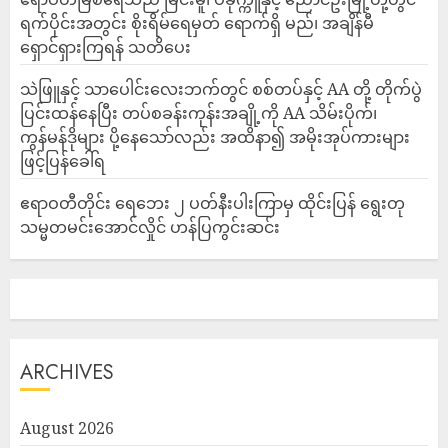
ရက်ပိုင်းအတွင်း စိုးရိမ်ရေမှတ် ရောက်ရှိ မည်၊ အချိန်မီ
ရှောင်ရှားကြရန် သတိပေး
သဲဖြူနှင့် သာပေါင်းလေးဘက်တွင် စစ်တပ်နှင့် AA တို့ တိုက်ပွဲ
ပြင်းထန်‌နေပြီး တပ်စခန်းကုန်းအချို့ကို AA သိမ်းပိုက်၊
ကွန်မန်ဒိုများ ပို့နေသော်လည်း အထိနာ၍ အမိုးအုပ်ကားများ
ဖြင့်ပြန်ခေါ်ရ
ဧရာဝတီတိုင်း ရေဘေး ၂ ပတ်နီးပါးကြာမှ ထိုင်းပြန် ရွေးတု
သမ္မတမင်းအောင်လှိုင် ဟန်ပြကွင်းဆင်း
ARCHIVES
August 2026