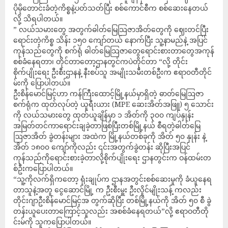
ပိုမိုတောင်းခံတဲ့ကိစ္စနဲ့ပတ်သတ်ပြီး စစ်ကောင်စီက စစ်ဆေးနေတယ်
လို့ သိရပါတယ်။
” လယ်သမားတွေ အတွက်ဓါတ်မြေသြဇာအိတ်တွေကို ဈေးတင်ပြီး
ရောင်းတဲ့ကိစ္စ သိန်း ၁၅၀ ကျော်တယ် နောက်ပြီး သူ့နာမည်နဲ့ အပြင်
ကုန်သည်တွေကို စက်ရုံ ဓါတ်မြေသြဇာတွေရောင်းစားတာတွေအကုန်
စစ်ခံနေရတာ၊ တိုင်တာတော့ဌာနတွင်ကပဲတိုင်တာ “လို့ တိုင်း
စိုက်ပျိုးရေး ဦးစီးဌာနနဲ့ နီးစပ်သူ အမျိုးသမီးတစ်ဦးက ဧရာ၀တီတိုင်
မ်းကို ပြောပါတယ်။
ဦးစိန်မောင်မြင့်ဟာ ကန်ကြီးထောင့်မြို့နယ်မှာရှိတဲ့ ဓာတ်မြေဩဇာ
စက်ရုံက ထုတ်လုပ်တဲ့ ယူရီးယား (MPE ဆေးအိတ်အဖြူ) ၅ သောင်း
ကို လယ်သမားတွေ ထုတ်ယူချိန်မှာ ၁ အိတ်ကို ၃၀၀ ကျပ်နှုန်း
အမြတ်တင်ကာရောင်းချခဲ့တာဖြစ်ပြီးတစ်မြို့နယ် စီရတဲ့ဓါတ်မြေ
ဩဇာအိတ် ခွဲတန်းများ အထဲက မြို့နယ်တစ်ခုကို အိတ် ၅၀ နှုန်း နဲ့
အိတ် ၁၈၀၀ ကျော်ကိုလည်း ၎င်းအတွက်ခွဲတန်း ဆိုပြီးအပြင်
ကုန်သည်ကိုရောင်းစားခဲ့တာလို့စိုက်ပျိုးရေး ဌာနတွင်းက ဝန်ထမ်းတ
စ်ဦးကပြောပါတယ်။
“သူ့ကိုလက်ရှိကတော့ ရုံးချုပ်က ဌာနအတွင်းစစ်ဆေးမှုကို ခံယူနေရ
တာသူနဲ့အတူ ငွေဆောင်မြို့ က ဦးစီးမှူး ဦးလှိုင်မျိုးသန့် ကလည်း
တိုင်းဂျာဦးစိန်မောင်မြင့်အ တွက်ဆိုပြီး တစ်မြို့နယ်ကို အိတ် ၅၀ စီ ခွဲ
တန်းယူပေးတာကြောင့်သူလည်း အစစ်ခံနေရတယ်”လို့ ဧရာဝတီတို
င်းမ်ကို သူကပြောပါတယ်။