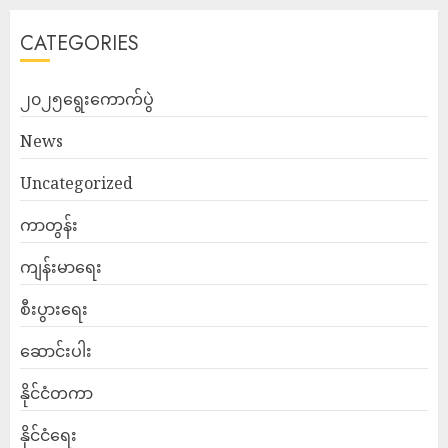
CATEGORIES
၂၀၂၅ရွေးကောက်ပွဲ
News
Uncategorized
ကာတွန်း
ကျန်းမာရေး
စီးပွားရေး
ဆောင်းပါး
နိုင်ငံတကာ
နိုင်ငံရေး