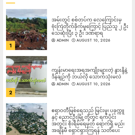
‎အမ်းတွင် စစ်တပ်က လေကြောင်းမှ
ဗုံးကြဲတိုက်ခိုက်မှုကြောင့် ပြည်သူ ၂ ဦး
သေဆုံးပြီး ၃ ဦး ဒဏ်ရာရ
ADMIN
AUGUST 10, 2026
1
ကျန်းမာရေးအရအကျိုးများတဲ့ နွားနို့နဲ့
ဒိန်ချဉ်ကို ဘယ်လို သောက်သုံးမလဲ
ADMIN
AUGUST 10, 2026
2
ဧရာဝတီမြစ်ရေသည် မြင်းမူ၊ ပခုက္ကူ
နှင့် ညောင်ဦးမြို့တို့တွင် ရက်ပိုင်း
အတွင်း စိုးရိမ်ရေမှတ် ရောက်ရှိ မည်၊
အချိန်မီ ရှောင်ရှားကြရန် သတိပေး