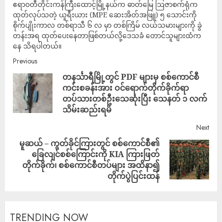
ဧရာ၀တီတိုင်းကန်ကြီးထောင့်မြို့နယ်က ဓာတ်မြေ ဩဇာစက်ရုံက
ထုတ်လုပ်သတဲ့ ယူရီးယား (MPE ဆေးအိတ်အဖြူ) ၅ သောင်းကို
စိုက်ပျိုးကာလ တစ်ရာသီ ၆ လ မှာ တစ်ကြိမ် လယ်သမားများကို ခွဲ
တန်းအရ ထုတ်ပေးနေတာဖြစ်တယ်လို့ဒေသခံ တောင်သူများထံက
နေ သိရပါတယ်။
Previous
တနင်္သာရီမြို့တွင် PDF များမှ စစ်ကောင်စီ
ကင်းစခန်းအား ဝင်ရောက်တိုက်ခိုက်ရာ
တပ်သားတစ်ဦးသေဆုံးပြီး သေနတ် ၁ လက်
သိမ်းဆည်းရမိ
Next
မူဆယ် – ကွတ်ခိုင်ကြားတွင် စစ်ကောင်စီ၏
ခြေလျင်စစ်ကြောင်းကို KIA ကြားဖြတ်
တိုက်ခိုက်၊ စစ်ကောင်စီတပ်များ အထိနာ၍
တိုက်ပွဲပြင်းထန်
TRENDING NOW