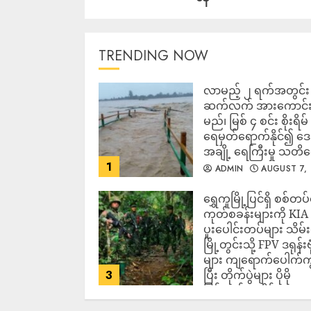
TRENDING NOW
လာမည့် ၂ ရက်အတွင်း မ
ဆက်လက် အားကောင်
မည်၊ မြစ် ၄ စင်း စိုးရိမ်
ရေမှတ်ရောက်နိုင်၍ 
အချို့ ရေကြီးမှု သတိ
1
ADMIN
AUGUST 7,
2026
‎ရွှေကူမြို့ပြင်ရှိ စစ်တပ
ကုတ်စခန်းများကို KIA
ပူးပေါင်းတပ်များ သိမ်း
မြို့တွင်းသို့ FPV ဒရုန်းဗု
များ ကျရောက်ပေါက်ကွဲ
3
ပြီး တိုက်ပွဲများ ပိုမို
ပြင်းထန်လာနိုင်
ADMIN
AUGUST 7,