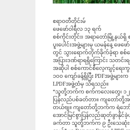
ဧရာဝတီတိုင်းမ်
ဖေဖော်ဝါရီလ ၁၃ ရက်
စစ်ကိုင်းတိုင်း၊ အရာတော်မြို့နယ်ရ
ပူးပေါင်းအဖွဲ့များမှ ယမန်နေ့ ဖေဖ
တွင် သွားရောက်တိုက်ခိုက်ခဲ့ရာ စစ
အပြားဒဏ်ရာရရှိကြောင်း သတင်းရ
အဆိုပါ စစ်ကောင်စီလေ့ကျင့်ရေးကွ
၁၀၀ ကျော်ခန့်ရှိပြီး PDFအဖွဲ့များက
LPDFအဖွဲ့ထံမှ သိရသည်။
“သူတို့ဘက်က စက်ကလေး‌တွေ၊ ၁၂
ပြန်လည်ပစ်ခတ်တာ။ ကျတော်တို့အဖွဲ
တယ်ဗျ။ ကျတော်တို့ဘက်က ရဲဘော်တ
အောင်မြင်စွာပြန်လည်ဆုတ်ခွာနိုင်ခဲ
ခက်တာ သူတို့ဘက်က ၉ ဦးသေဆုံးသ