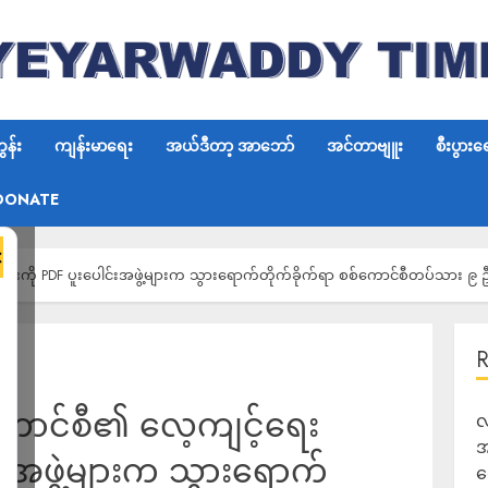
န်း
ကျန်းမာရေး
အယ်ဒီတာ့ အာဘော်
အင်တာဗျူး
စီးပွားရ
DONATE
×
င်းကို PDF ပူးပေါင်းအဖွဲ့များက သွားရောက်တိုက်ခိုက်ရာ စစ်ကောင်စီတပ်သား ၉ ဥ
်ကောင်စီ၏ လေ့ကျင့်ရေး
လ
အ
င်းအဖွဲ့များက သွားရောက်
ရ