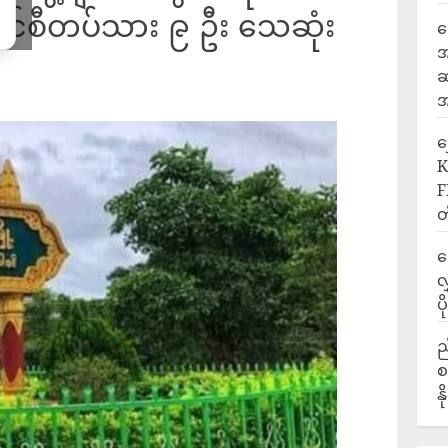
ာင်စီတပ်သား ၉ ဦး သေဆုံး
ရ
အ
ဆ
အ
‎
K
F
တ
ဒ
လ
ပ
ည
စ
န