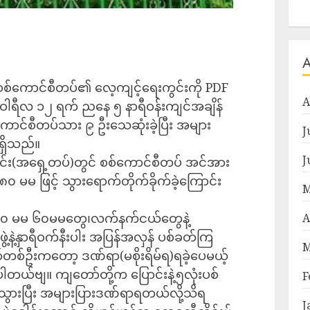
ှိ စစ်ကောင်စီတပ်၏ လေ့ကျင့်ရေးကွင်းကို PDF
A
ော်ဝါရီလ ၁၂ ရက် ညနေ ၅ နာရီဝန်းကျင်အချိန်
်ကောင်စီတပ်သား ၉ ဦးသေဆုံးခဲ့ပြီး အများ
J
ရှိသည်။
J
င်း(အရှေ့တပ်)တွင် စစ်ကောင်စီတပ် အင်အား
 ၈၀ မမ ဖြင့် သွားရောက်တိုက်ခိုက်ခဲ့ကြောင်း
M
၀ မမ ၆၀မမတွေ၊လက်နက်ငယ်တွေနဲ့
A
့နဲ့နှာရီဝက်နီးပါး အပြန်အလှန် ပစ်ခတ်ကြ
M
စ်ဦးကတော့ ဒဏ်ရာ(မစိုးရိမ်ရ)ရခဲ့ပေမယ့်
့ပါတယ်ဗျ။ ကျတော်တို့က ပြောင်းနဲ့၅လုံးပစ်
F
ွားပြီး အများပြားဒဏ်ရာရတယ်လို့သိရ
J