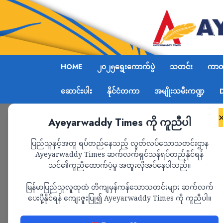
HOME
၂၀၂၅ရွေးကောက်ပွဲ
သတင်း
ကာတွ
ဆောင်းပါး
နိုင်ငံတကာ
အမျိုးသမီးကဏ္ဍ
Ayeyarwaddy Times ကို ကူညီပါ
Home
အရာတော်မြို့ရှိ စစ်ကောင်စီ၏ လေ့ကျင့်ရေးကွ
ပြည်သူနှင့်အတူ ရပ်တည်နေသည့် လွတ်လပ်သောသတင်းဌာန
Ayeyarwaddy Times ဆက်လက်ရှင်သန်ရပ်တည်နိုင်ရန်
သင်၏ကူညီထောက်ပံ့မှု အထူးလိုအပ်နေပါသည်။
သတင်း
မြန်မာပြည်သူလူထုထံ တိကျမှန်ကန်သောသတင်းများ ဆက်လက်
အရာတော်မြို့ရှိ စစ
ပေးပို့နိုင်ရန် ကျေးဇူးပြု၍ Ayeyarwaddy Times ကို ကူညီပါ။
ကွင်းကို PDF ပူးပေါ