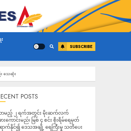
ေး
SUBSCRIBE
ီး သေဆုံး
RECENT POSTS
ာမည့် ၂ ရက်အတွင်း မိုးဆက်လက်
ားကောင်းမည်၊ မြစ် ၄ စင်း စိုးရိမ်ရေမှတ်
ောက်နိုင်၍ ဒေသအချို့ ရေကြီးမှု သတိပေး