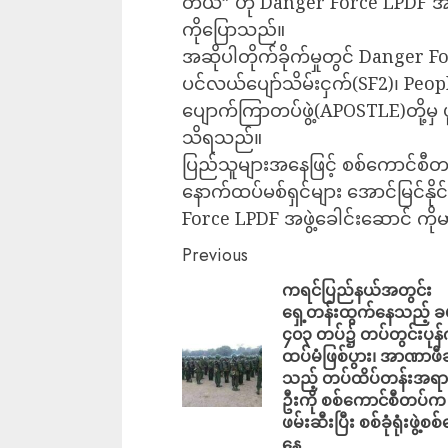
တယ်” ဟု Danger Force LPDF အဖွဲ
ကိုပြောသည်။
အဆိုပါတိုက်ခိုက်မှုတွင် Danger
ပင်လယ်ပျော်သိမ်းငှက်(SF2)၊ Peo
ပျောက်ကြာတပ်ဖွဲ့(APOSTLE)တို့မှ ပ
သိရသည်။
ပြည်သူများအနေဖြင့် စစ်ကောင်စီတပ်မ
နောက်ထပ်မစ်ရှင်များ အောင်မြင်နိ
Force LPDF အဖွဲ့ခေါင်းဆောင် က
Previous
ကရင်ပြည်နယ်အတွင်း
ရှေ့တန်းထွက်နေသည့် ခ
၄၀၃ တပ်၌ တပ်တွင်းပုန်က
ထပ်မံဖြစ်ပွား၊ အာဏာဖီ
သည့် တပ်ထိပ်တန်းအရာရ
ဦးကို စစ်ကောင်စီတပ်က
ဖမ်းဆီးပြီး စစ်ခုံရုံးဖွဲ့စ
နေ