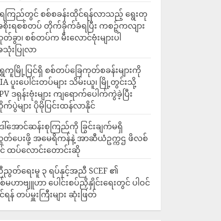
ေကြည်တွင် စစ်စခန်းထိုင်ရန်လာသည့် ရွေးတု
စိုးရစစ်တပ် တိုက်ခိုက်ခံရပြီး ကစဉ့်ကလျား
ုတ်ခွာ၊ စစ်တပ်က မီးလောင်ဗုံးများပါ
သုံးပြုလာ
ရွှေကူမြို့ပြင်ရှိ စစ်တပ်ခြေကုတ်စခန်းများကို
IA ပူးပေါင်းတပ်များ သိမ်းယူ၊ မြို့တွင်းသို့
PV ဒရုန်းဗုံးများ ကျရောက်ပေါက်ကွဲခဲ့ပြီး
ိုက်ပွဲများ ပိုမိုပြင်းထန်လာနိုင်
ေါ်အောင်ဆန်းစုကြည်ကို ခြွင်းချက်မရှိ
ွှတ်ပေးဖို့ အမေရိကန်နဲ့ အာဆီယံဥက္ကဌ ဖိလစ်
ိုင် ထပ်လောင်းတောင်းဆို
ီညွတ်ရေးမူ ၃ ရပ်နှင့်အညီ SCEF ၏
စ်မဟာဗျူဟာ ပေါင်းစပ်ညှိနှိုင်းရေးတွင် ပါဝင်
ိုင်ရန် တပ်မှူးကြီးများ ဆုံးဖြတ်