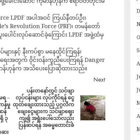
့ခေါင်းဆောင် ကိုမာန်ဟုန်က ဧရာဝတီတိုင်းမ်
D
 Force LPDF အပါအဝင် ကြယ်နီတပ်ဦး၊
N
ple’s Revolution Force (PRF)၊ တမန်တော်
ူးပေါင်းလုပ်ဆောင်ခဲ့ကြောင်း LPDF အဖွဲ့ထံမှ
O
S
ျားနှင့် နီးကပ်စွာ မနေထိုင်ကြရန်၊
ုင်ရေးအတွက် ဝိုင်းဝန်းကူညီပေးကြရန် Danger
A
ိုမာန်ဟုန်က အသိပေးပြောဆိုထားသည်။
J
Next
J
ပန်းတနော်တွင် သင်ဖျာ
မရ –
လုပ်ငန်းများ လုပ်ကိုင်ရန် ငွေ
M
န်မှု
ထုတ်ချေးထားသည့် ပုဂ္ဂလိက‌
ဆန်
ချေးငွေများက သင်ဖျာဈေး
A
ှိ ၃
ကျ၍ အရှုံးပေါ်‌သော်လည်း
ပြန်ဆပ်ရန် အဓမ္မတောင်းခံ
M
စ်ဆေး