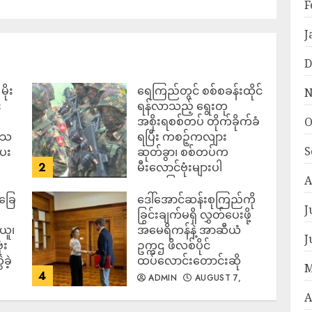
F
J
D
ိုး
ရေကြည်တွင် စစ်စခန်းထိုင်
N
း
ရန်လာသည့် ရွေးတု
အစိုးရစစ်တပ် တိုက်ခိုက်ခံ
O
ဒေသ
ရပြီး ကစဉ့်ကလျား
S
ပေး
ဆုတ်ခွာ၊ စစ်တပ်က
2
မီးလောင်ဗုံးများပါ
A
အသုံးပြုလာ
်ခြေ
ဒေါ်အောင်ဆန်းစုကြည်ကို
ADMIN
AUGUST 7,
J
2026
ခြွင်းချက်မရှိ လွှတ်ပေးဖို့
ယူ၊
အမေရိကန်နဲ့ အာဆီယံ
J
ံး
ဥက္ကဌ ဖိလစ်ပိုင်
ခဲ့
ထပ်လောင်းတောင်းဆို
M
4
ADMIN
AUGUST 7,
2026
A