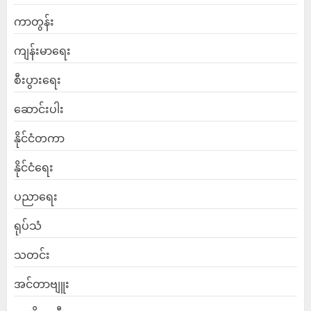
ကာတွန်း
ကျန်းမာရေး
စီးပွားရေး
ဆောင်းပါး
နိုင်ငံတကာ
နိုင်ငံရေး
ပညာရေး
ရုပ်သံ
သတင်း
အင်တာဗျူး