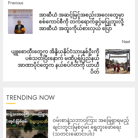
Previous
အာဆီယံ အဆင့်မြင့်အစည်းအဝေးတွေမှာ
စစ်ကောင်စီကို တက်ရောက်ခွင့်မပြုဘူးလို့
အာဆီယံ အထူးကိုယ်စားလှယ် ပြော
Next
ပျူစောထီးတွေက အိန္ဒိယနိုင်ငံသားနှစ်ဦးကို
ပစ်သတ်ပြီးနောက် မဏိပူရ်ပြည်နယ်
အာဏာပိုင်တွေက နယ်စပ်ဂိတ်ကို ယာယီ
ပိတ်
TRENDING NOW
ဝမ်းစာနဲ့သဘာဝကြား အဖြေရှာရမည့်
ချင်းတွင်းမြစ်ဝှမ်း ရွှေတူးဖော်ရေး
(သတင်းဆောင်းပါး)