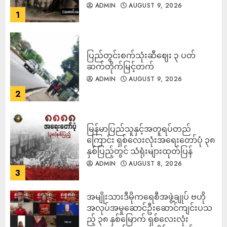
ADMIN
AUGUST 9, 2026
1
ပြည်တွင်းစက်သုံးဆီဈေး ၃ ပတ်
ဆက်တိုက်မြင့်တက်
ADMIN
AUGUST 9, 2026
2
မြန်မာပြည်သူနှင့်အတူရပ်တည်
ကြောင်း ရှစ်လေးလုံးအရေးတော်ပုံ ၃၈
နှစ်ပြည့်တွင် သံရုံးများထုတ်ပြန်
ADMIN
AUGUST 8, 2026
3
အမျိုးသားဒီမိုကရေစီအဖွဲ့ချုပ် ဗဟို
အလုပ်အမှုဆောင်ဦးဆောင်ကျင်းပသ
ည့် ၃၈ နှစ်မြောက် ရှစ်လေးလုံး