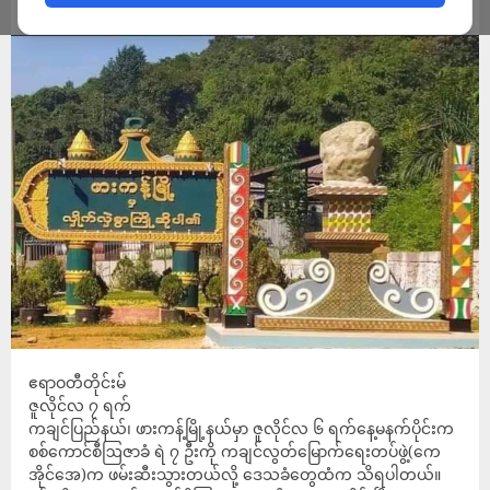
ADMIN
JULY 7, 2022
ဧရာဝတီတိုင်းမ်
ဇူလိုင်လ ၇ ရက်
ကချင်ပြည်နယ်၊ ဖားကန့်မြို့နယ်မှာ ဇူလိုင်လ ၆ ရက်နေ့မနက်ပိုင်းက
စစ်ကောင်စီဩဇာခံ ရဲ ၇ ဦးကို ကချင်လွတ်မြောက်ရေးတပ်ဖွဲ့(ကေ
အိုင်အေ)က ဖမ်းဆီးသွားတယ်လို့ ဒေသခံတွေထံက သိရပါတယ်။