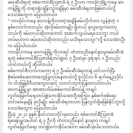
ဖမ်းဆီးခံရတဲ့ စစ်ကောင်စီဩဇာခံ ရဲ ၇ ဦးဟာ ကားမိုင်းမြို့ကနေ ဖား
ကန့်မြို့ကို တရားရုံးချိန်းသွားချိန်မှာ ဖမ်းဆီးခံရတာဖြစ်တယ်လို့
ဒေသခံတွေက ပြောပါတယ်။
“ ကားမိုင်းကနေ ဖားကန့်ကိုလာတဲ့အချိန်ဖမ်းလိုက်တာ လွန်ခဲ့တဲ့ ၁
နှစ်လောက်ကလည်း အဲ့လိုဖမ်းတာမျိုး ရှိတယ် ခုလူတွေကတော့
ဘယ်ကို ဖမ်းတယ်ဆိုတာတောင် အဆက်သွယ်မရသေးဘူး ဘယ်
တပ်မဟာက ဖမ်းတယ်ဆိုတာလည်း မသိရသေးဘူး”လို့ ဒေသခံတဦး
က ပြောပါတယ်။
ကားမိုင်းကနေ ဖားကန့်မြို့ကိုလာရင် တံတားညီနောင်နားမှာဖမ်းဆီးခံ
ရတဲ့ စစ်ကောင်စီဩဇာခံရဲတပ်ဖွဲ့ဝင် ၇ ဦးထဲမှာ ဒုရဲအုပ် ၁ ဦးလည်း
ပါဝင်တယ်လို့ ဆိုပါတယ်။
စစ်ကောင်စီဘက်ကတော့ ရဲ ၇ ဦးဖမ်းဆီးခံရတာနဲ့ ပတ်သက်ပြီး
စုံစမ်းစစ်ဆေးတာတွေပြုလုပ်နေတယ်လို့ ဇူလိုင်လ ၆ ရက်နေ့ညပိုင်း
က ဝါဒဖြန့်မီဒီယာတွေတဆင့် သတင်းထုတ်ပြန်ထားပါတယ်။
ဖားကန့်မြို့မှာ အာဏာသိမ်းစစ်ကောင်စီတပ်နဲ့ ကချင်
လွတ်မြောက်ရေးတပ်ဖွဲ့(ကေအိုင်အေ)တို့အကြား နှစ်ဖက်စစ်ရေး
တင်းမာနေချိန် ခုလိုမျိုး ဖမ်းဆီးခံရတာဟာ ပြန်လွတ်ဖို့မဖြစ်နိုင်ဘူးလို့
ဒေသခံတွေက ပြောပါတယ်။
ပြီးခဲ့ ၂၀၂၁ ခုနှစ် နိုဝင်ဘာလပိုင်းမှာလည်း စစ်ကောင်စီဩဇာခံ
ရဲစခန်းမှူးအပါဝင် ရဲ ၃ ဦးကို တံတားညီနောင် နားမှာပဲ ကချင်
လွတ်မြောက်ရေး တပ်ဖွဲ့(ကေအိုင်အေ)က ဖမ်းဆီးခဲ့ပါသေးတယ်။