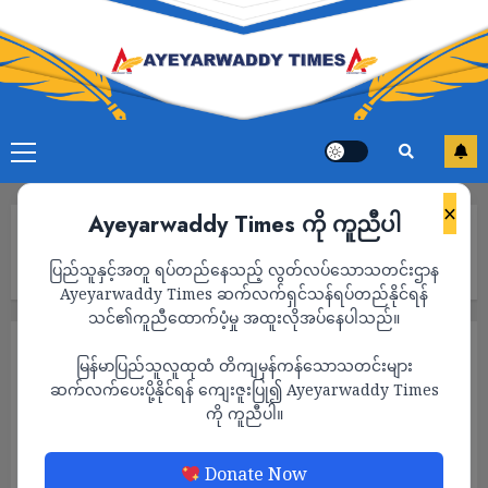
×
Ayeyarwaddy Times ကို ကူညီပါ
Home
ဖားကန့်မြို့တွင် စစ်ကောင်စီဩဇာခံ ရဲ ၇ ဦး ဖမ်းဆီးခံရ ၂ ရက်ကြာ
ပြည်သူနှင့်အတူ ရပ်တည်နေသည့် လွတ်လပ်သောသတင်းဌာန
သည့်ထိ အဆက်သွယ်မရသေး
Ayeyarwaddy Times ဆက်လက်ရှင်သန်ရပ်တည်နိုင်ရန်
သင်၏ကူညီထောက်ပံ့မှု အထူးလိုအပ်နေပါသည်။
သတင်း
မြန်မာပြည်သူလူထုထံ တိကျမှန်ကန်သောသတင်းများ
ဖားကန့်မြို့တွင် စစ်ကောင်စီဩဇာခံ ရဲ ၇ ဦး
ဆက်လက်ပေးပို့နိုင်ရန် ကျေးဇူးပြု၍ Ayeyarwaddy Times
ကို ကူညီပါ။
ဖမ်းဆီးခံရ ၂ ရက်ကြာသည့်ထိ အဆက်သွယ်မ
ရသေး
Donate Now