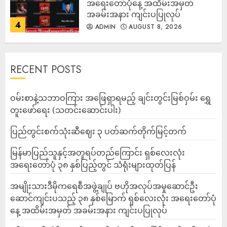
အရေးတော်ပုံနေ့ အထိမ်းအမှတ်
အခမ်းအနား ကျင်းပပြုလုပ်
4
ADMIN
AUGUST 8, 2026
RECENT POSTS
ဝမ်းစာနဲ့သဘာဝကြား အဖြေရှာရမည့် ချင်းတွင်းမြစ်ဝှမ်း ရွှေ
တူးဖော်ရေး (သတင်းဆောင်းပါး)
ပြည်တွင်းစက်သုံးဆီဈေး ၃ ပတ်ဆက်တိုက်မြင့်တက်
မြန်မာပြည်သူနှင့်အတူရပ်တည်ကြောင်း ရှစ်လေးလုံး
အရေးတော်ပုံ ၃၈ နှစ်ပြည့်တွင် သံရုံးများထုတ်ပြန်
အမျိုးသားဒီမိုကရေစီအဖွဲ့ချုပ် ဗဟိုအလုပ်အမှုဆောင်ဦး
ဆောင်ကျင်းပသည့် ၃၈ နှစ်မြောက် ရှစ်လေးလုံး အရေးတော်ပုံ
နေ့ အထိမ်းအမှတ် အခမ်းအနား ကျင်းပပြုလုပ်