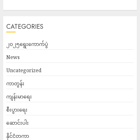
CATEGORIES
၂၀၂၅ရွေးကောက်ပွဲ
News
Uncategorized
ကာတွန်း
ကျန်းမာရေး
စီးပွားရေး
ဆောင်းပါး
နိုင်ငံတကာ