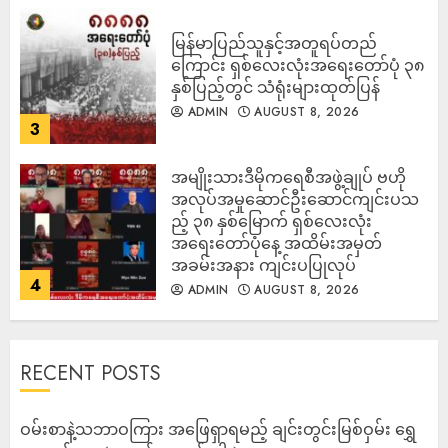
မြန်မာပြည်သူနှင့်အတူရပ်တည်
ကြောင်း ရှစ်လေးလုံးအရေးတော်ပုံ ၃၈
နှစ်ပြည့်တွင် သံရုံးများထုတ်ပြန်
ADMIN
AUGUST 8, 2026
3
အမျိုးသားဒီမိုကရေစီအဖွဲ့ချုပ် ဗဟို
အလုပ်အမှုဆောင်ဦးဆောင်ကျင်းပသ
ည့် ၃၈ နှစ်မြောက် ရှစ်လေးလုံး
အရေးတော်ပုံနေ့ အထိမ်းအမှတ်
အခမ်းအနား ကျင်းပပြုလုပ်
4
ADMIN
AUGUST 8, 2026
RECENT POSTS
ဝမ်းစာနဲ့သဘာဝကြား အဖြေရှာရမည့် ချင်းတွင်းမြစ်ဝှမ်း ရွှေ