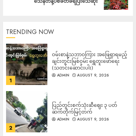
သေနတ်နဲ့ပစ်ခတ်ခံရပြီးသေဆုံး
TRENDING NOW
ဝမ်းစာနဲ့သဘာဝကြား အဖြေရှာရမည့်
ချင်းတွင်းမြစ်ဝှမ်း ရွှေတူးဖော်ရေး
(သတင်းဆောင်းပါး)
ADMIN
AUGUST 9, 2026
1
ပြည်တွင်းစက်သုံးဆီဈေး ၃ ပတ်
ဆက်တိုက်မြင့်တက်
ADMIN
AUGUST 9, 2026
2