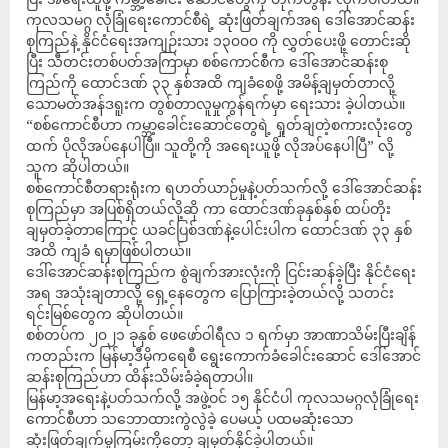
ကုလသမဂ္ဂ လုံခြုံရေးကောင်စီရဲ့ ဆုံးဖြတ်ချက်အရ ဒေါ်အောင်ဆန်း
စုကြည်နဲ့ နိုင်ငံရေးအကျဉ်းသား ၁၃၀၀၀ ကို လွှတ်ပေးဖို့ တောင်းဆို
ပြီး သီတင်းတစ်ပတ်အကြာမှာ စစ်ကောင်စီက ဒေါ်အောင်ဆန်းစု
ကြည်ကို ထောင်ဒဏ် ၃၃ နှစ်အထိ ကျခံစေဖို့ အမိန့်ချမှတ်တာလို့
သောမတ်အန်ဒရူးက တွစ်တာလူမှုကွန်ရက်မှာ ရေးသား ခဲ့ပါတယ်။
“စစ်ကောင်စီဟာ ကမ္ဘာ့ခေါင်းဆောင်တွေရဲ့ ရှုတ်ချတဲ့စကားလုံးတွေ
ထက် ပိုလိုအပ်နေပါပြီ။ သူတို့ကို အရေးယူဖို့ လိုအပ်နေပါပြီ” လို့
သူက ဆိုပါတယ်။
စစ်ကောင်စီတရားရုံးက ရဟတ်ယာဉ်မှုနဲ့ပတ်သက်လို့ ဒေါ်အောင်ဆန်း
စုကြည်မှာ အပြစ်ရှိတယ်လို့ဆို ကာ ထောင်ဒဏ်ခုနှစ်နှစ် ထပ်တိုး
ချမှတ်ခဲ့တာကြောင့် ယခင်ပြစ်ဒဏ်နဲ့ပေါင်းပါက ထောင်ဒဏ် ၃၃ နှစ်
အထိ ကျခံ ရမှာဖြစ်ပါတယ်။
ဒေါ်အောင်ဆန်းစုကြည်က စွဲချက်အားလုံးကို ငြင်းဆန်ခဲ့ပြီး နိုင်ငံရေး
အရ အသုံးချတာလို့ ရှေ့နေတွေက ပြောကြားခဲ့တယ်လို့ သတင်း
ရင်းမြစ်တွေက ဆိုပါတယ်။
စစ်တပ်က ၂၀၂၁ ခုနှစ် ဖေဖော်ဝါရီလ ၁ ရက်မှာ အာဏာသိမ်းပြီးချိန်
ကတည်းက မြန်မာ့ဒီမိုကရေစီ ရွေးကောက်ခံခေါင်းဆောင် ဒေါ်အောင်
ဆန်းစုကြည်ဟာ ထိန်းသိမ်းခံခဲ့ရတာပါ။
မြန်မာ့အရေးနဲ့ပတ်သက်လို့ အဖွဲ့ဝင် ၁၅ နိုင်ငံပါ ကုလသမဂ္ဂလုံခြုံရေး
ကောင်စီဟာ သဘောထားကွဲလွဲခဲ့ ပေမယ့် ပထမဆုံးသော
ဆုံးဖြတ်ချက်မူကြမ်းကိုတော့ ချမှတ်နိုင်ခဲ့ပါတယ်။