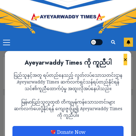
×
Ayeyarwaddy Times ကို ကူညီပါ
Home
အာဏာသိမ်းစစ်ကောင်စီဟာ ကမ္ဘာ့ခေါင်းဆောင်တွေရဲ့ ရှုတ်ချတဲ့
ပြည်သူနှင့်အတူ ရပ်တည်နေသည့် လွတ်လပ်သောသတင်းဌာန
စကားလုံးတွေနဲ့ မလုံလောက်ဘဲ အရေးယူရမယ်လို့ ကုလကျွမ်းကျင်သူ
ပြော
Ayeyarwaddy Times ဆက်လက်ရှင်သန်ရပ်တည်နိုင်ရန်
သင်၏ကူညီထောက်ပံ့မှု အထူးလိုအပ်နေပါသည်။
မြန်မာပြည်သူလူထုထံ တိကျမှန်ကန်သောသတင်းများ
နိုင်ငံရေး
သတင်း
ဆက်လက်ပေးပို့နိုင်ရန် ကျေးဇူးပြု၍ Ayeyarwaddy Times
အာဏာသိမ်းစစ်ကောင်စီဟာ ကမ္ဘာ့ခေါင်းဆောင်
ကို ကူညီပါ။
တွေရဲ့ ရှုတ်ချတဲ့စကားလုံးတွေနဲ့ မလုံလောက်ဘဲ
အရေးယူရမယ်လို့ ကုလကျွမ်းကျင်သူ ပြော
Donate Now