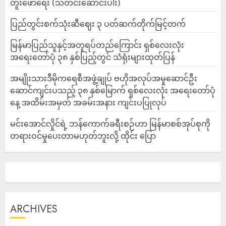
တူးဖော်ရေး (သတင်းဆောင်းပါး)
ပြည်တွင်းစက်သုံးဆီဈေး ၃ ပတ်ဆက်တိုက်မြင့်တက်
မြန်မာပြည်သူနှင့်အတူရပ်တည်ကြောင်း ရှစ်လေးလုံး
အရေးတော်ပုံ ၃၈ နှစ်ပြည့်တွင် သံရုံးများထုတ်ပြန်
အမျိုးသားဒီမိုကရေစီအဖွဲ့ချုပ် ဗဟိုအလုပ်အမှုဆောင်ဦး
ဆောင်ကျင်းပသည့် ၃၈ နှစ်မြောက် ရှစ်လေးလုံး အရေးတော်ပုံ
နေ့ အထိမ်းအမှတ် အခမ်းအနား ကျင်းပပြုလုပ်
မင်းအောင်လှိုင်ရဲ့ ဘန်ကောက်ခရီးစဉ်ဟာ မြန်မာစစ်အုပ်စုကို
တရားဝင်မှုပေးတာမဟုတ်ဘူးလို့ ထိုင်း ပြော
ARCHIVES