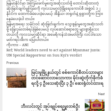
မြန်မာနိုင်ငံမှာ အကြမ်းဖက်မှုတွေအဆုံးသတ်ဖို့ တောင်းဆိုထားတဲ့
ဆုံးဖြတ်ချက်မူကြမ်းကို ကုလသမဂ္ဂလုံခြုံရေးကောင်စီ အဖွဲ့ဝင် ၁၂
နိုင်ငံက ထောက်ခံမဲပေးခဲ့ပေမယ့် အိန္ဒိယ၊ တရုတ်နဲ့ ရုရှားတို့က ကြား
နေမဲပေးခဲ့ပါ တယ်။
မြန်မာ့အရေး သမိုင်းဝင် ဆုံးဖြတ်ချက်က သွေးစွန်းမှုတွေအဆုံးသတ်
ဖို့ ခြေလှမ်းတစ်ရပ်ဖြစ်ပေမယ့် လုပ်ဆောင်စရာတွေ များစွာရှိသေး
တယ်လို့ ကုလသမဂ္ဂဆိုင်ရာ အမေရိကန်သံအမတ်ကြီး လင်ဒါသော
မတ်ဂရင်းဖီးက ပြောပါတယ်။
ကိုးကား – ANI
Ref; World leaders need to act against Myanmar junta:
UN Special Rapporteur on Suu Kyi’s verdict
Previous
မြင်းမူမြို့နယ်တွင် စစ်ကောင်စီတပ်သားများ
တင်ဆောင်လာသောကား မိုင်းဆွဲတိုက်ခိုက်ခံ
ရလို့ ၄ ဦးသေဆုံးပြီး ၃ ဦး ဆေးရုံတင်ထားရ
Next
ဘီးလင်းတွင် အုပ်ချုပ်ရေးမှူးတစ်ဦး