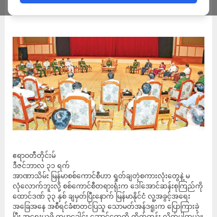
ADMIN
DECEMBER 31, 2022
ဧရာဝတီတိုင်းမ်
ဒီဇင်ဘာလ ၃၁ ရက်
အာဏာသိမ်း မြန်မာစစ်ကောင်စီဟာ ရှုတ်ချတဲ့စကားလုံးတွေနဲ့ မ
လုံလောက်ဘူးလို့ စစ်ကောင်စီတရားရုံးက ဒေါ်အောင်ဆန်းစုကြည်ကို
ထောင်ဒဏ် ၃၃ နှစ် ချမှတ်ပြီးနောက် မြန်မာနိုင်ငံ လူ့အခွင့်အရေး
အခြေအနေ အစီရင်ခံစာတင်ပြသူ သောမတ်အန်ဒရူးက ပြောကြားခဲ့
ပြီး အရေးယူဖို့ ကမ္ဘာ့ခေါင်း ဆောင်တွေကို တိုက်တွန်း လိုက်ပါတယ်။