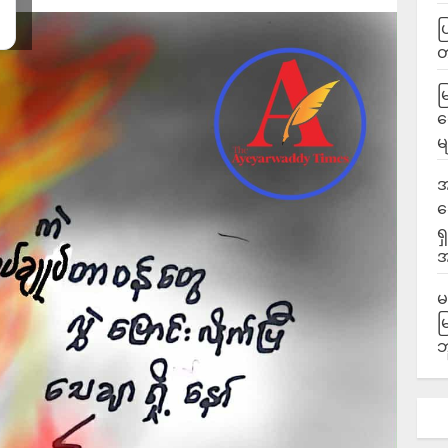
ပ
မ
လ
မ
အ
ဆ
ရ
အ
မ
မ
ဘ