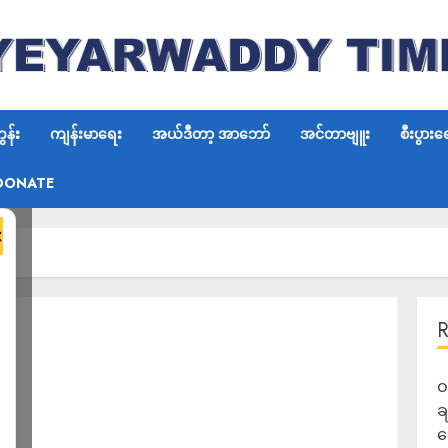
န်း
ကျန်းမာရေး
အယ်ဒီတာ့ အာဘော်
အင်တာဗျူး
စီးပွားရ
DONATE
×
ဝ
ခ
ဆ