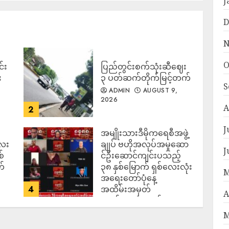
J
D
N
O
်း
ပြည်တွင်းစက်သုံးဆီဈေး
း
၃ ပတ်ဆက်တိုက်မြင့်တက်
S
ADMIN
AUGUST 9,
2026
A
2
J
အမျိုးသားဒီမိုကရေစီအဖွဲ့
လေး
ချုပ် ဗဟိုအလုပ်အမှုဆော
J
စ်
င်ဦးဆောင်ကျင်းပသည့်
တ်
၃၈ နှစ်မြောက် ရှစ်လေးလုံး
M
အရေးတော်ပုံနေ့
4
အထိမ်းအမှတ်
A
အခမ်းအနား ကျင်းပ
ပြုလုပ်
M
ADMIN
AUGUST 8,