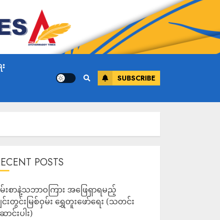
ေး
SUBSCRIBE
RECENT POSTS
မ်းစာနဲ့သဘာဝကြား အဖြေရှာရမည့်
ျင်းတွင်းမြစ်ဝှမ်း ရွှေတူးဖော်ရေး (သတင်း
ောင်းပါး)