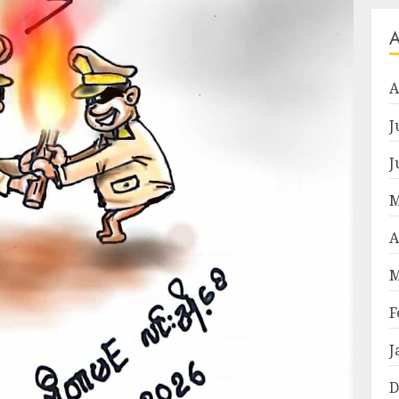
A
J
J
M
A
M
F
J
D