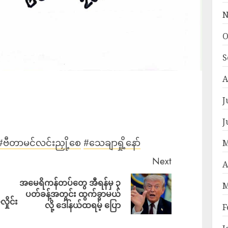
N
O
S
A
J
J
#ဗီတာမင်လင်းညှို့စေ
#သေချာရှို့နော်
M
Next
A
အမေရိကန်တပ်တွေ အီရန်မှ ၃
M
ပတ်ခန့်အတွင်း ထွက်ခွာမယ်
ှိုင်း
လို့ ဒေါ်နယ်ထရမ့် ပြော
F