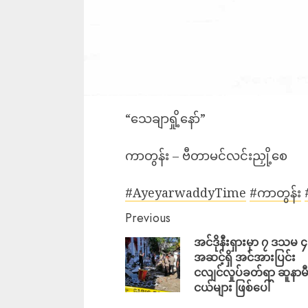
“သေချာရှို့နော်”
ကာတွန်း – ဗီတာမင်လင်းညှို့စေ
#AyeyarwaddyTime
#ကာတွန်း
Previous
အင်ဒိုနီးရှားမှာ ၇ ဒသမ ၄
အဆင့်ရှိ အင်အားပြင်း
ငလျင်လှုပ်ခတ်ရာ ဆူနာမီလ
ငယ်များ ဖြစ်ပေါ်