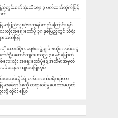
ြည်တွင်းစက်သုံးဆီဈေး ၃ ပတ်ဆက်တိုက်မြင့်
တက်
ြန်မာပြည်သူနှင့်အတူရပ်တည်ကြောင်း ရှစ်
ေးလုံးအရေးတော်ပုံ ၃၈ နှစ်ပြည့်တွင် သံရုံး
ျားထုတ်ပြန်
မျိုးသားဒီမိုကရေစီအဖွဲ့ချုပ် ဗဟိုအလုပ်အမှု
ောင်ဦးဆောင်ကျင်းပသည့် ၃၈ နှစ်မြောက်
ှစ်လေးလုံး အရေးတော်ပုံနေ့ အထိမ်းအမှတ်
ခမ်းအနား ကျင်းပပြုလုပ်
င်းအောင်လှိုင်ရဲ့ ဘန်ကောက်ခရီးစဉ်ဟာ
ြန်မာစစ်အုပ်စုကို တရားဝင်မှုပေးတာမဟုတ်
ူးလို့ ထိုင်း ပြော