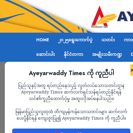
HOME
၂၀၂၅ရွေးကောက်ပွဲ
သတင်း
ကာတွ
ဆောင်းပါး
နိုင်ငံတကာ
အမျိုးသမီးကဏ္ဍ
Ayeyarwaddy Times ကို ကူညီပါ
Home
“သေချာရှို့နော်”
ပြည်သူနှင့်အတူ ရပ်တည်နေသည့် လွတ်လပ်သောသတင်းဌာန
Ayeyarwaddy Times ဆက်လက်ရှင်သန်ရပ်တည်နိုင်ရန်
သင်၏ကူညီထောက်ပံ့မှု အထူးလိုအပ်နေပါသည်။
ကာတွန်း
မြန်မာပြည်သူလူထုထံ တိကျမှန်ကန်သောသတင်းများ ဆက်လက်
“သေချာရှို့နော်”
ပေးပို့နိုင်ရန် ကျေးဇူးပြု၍ Ayeyarwaddy Times ကို ကူညီပါ။
ADMIN
APRIL 2, 2026