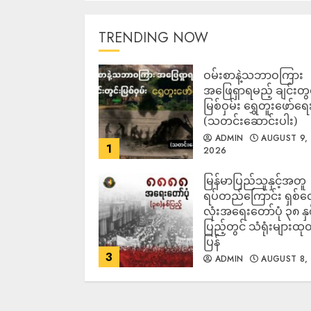
TRENDING NOW
ဝမ်းစာနဲ့သဘာဝကြား
အဖြေရှာရမည့် ချင်းတွင
မြစ်ဝှမ်း ရွှေတူးဖော်ရေ
(သတင်းဆောင်းပါး)
ADMIN
AUGUST 9,
1
2026
မြန်မာပြည်သူနှင့်အတူ
ရပ်တည်ကြောင်း ရှစ်
လုံးအရေးတော်ပုံ ၃၈ နှ
ပြည့်တွင် သံရုံးများထု
ပြန်
3
ADMIN
AUGUST 8,
2026