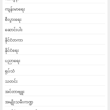
ကျန်းမာရေး
စီးပွားရေး
ဆောင်းပါး
နိုင်ငံတကာ
နိုင်ငံရေး
ပညာရေး
ရုပ်သံ
သတင်း
အင်တာဗျူး
အမျိုးသမီးကဏ္ဍ