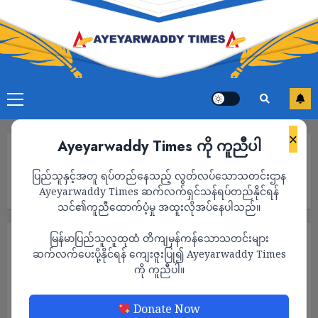
×
Ayeyarwaddy Times ကို ကူညီပါ
Home
လာမည့် ၂၁ ရက်နေ့တွင် ငလျင်ကြီးလှုပ်ခတ်မည်ဟု အခြေအမြစ်မရှိ
ပြည်သူနှင့်အတူ ရပ်တည်နေသည့် လွတ်လပ်သောသတင်းဌာန
သည့် ကောလာဟလ ထွက်ပေါ်နေပြီး သတင်းအမှားဖြန့်ဝေသူကို
သဘာဝဘေးစီခံခန့်ခွဲမှုဥပဒေဖြင့်အရေးယူခံရနိုင်
Ayeyarwaddy Times ဆက်လက်ရှင်သန်ရပ်တည်နိုင်ရန်
သင်၏ကူညီထောက်ပံ့မှု အထူးလိုအပ်နေပါသည်။
မြန်မာပြည်သူလူထုထံ တိကျမှန်ကန်သောသတင်းများ
သတင်း
ဆက်လက်ပေးပို့နိုင်ရန် ကျေးဇူးပြု၍ Ayeyarwaddy Times
လာမည့် ၂၁ ရက်နေ့တွင် ငလျင်ကြီးလှုပ်ခတ်
ကို ကူညီပါ။
မည်ဟု အခြေအမြစ်မရှိသည့် ကောလာဟလ
ထွက်ပေါ်နေပြီး သတင်းအမှားဖြန့်ဝေသူကို
Donate Now