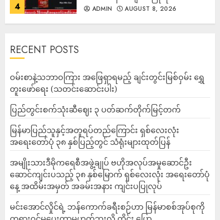
4
ADMIN
AUGUST 8, 2026
RECENT POSTS
ဝမ်းစာနဲ့သဘာဝကြား အဖြေရှာရမည့် ချင်းတွင်းမြစ်ဝှမ်း ရွှေ
တူးဖော်ရေး (သတင်းဆောင်းပါး)
ပြည်တွင်းစက်သုံးဆီဈေး ၃ ပတ်ဆက်တိုက်မြင့်တက်
မြန်မာပြည်သူနှင့်အတူရပ်တည်ကြောင်း ရှစ်လေးလုံး
အရေးတော်ပုံ ၃၈ နှစ်ပြည့်တွင် သံရုံးများထုတ်ပြန်
အမျိုးသားဒီမိုကရေစီအဖွဲ့ချုပ် ဗဟိုအလုပ်အမှုဆောင်ဦး
ဆောင်ကျင်းပသည့် ၃၈ နှစ်မြောက် ရှစ်လေးလုံး အရေးတော်ပုံ
နေ့ အထိမ်းအမှတ် အခမ်းအနား ကျင်းပပြုလုပ်
မင်းအောင်လှိုင်ရဲ့ ဘန်ကောက်ခရီးစဉ်ဟာ မြန်မာစစ်အုပ်စုကို
တရားဝင်မှုပေးတာမဟုတ်ဘူးလို့ ထိုင်း ပြော