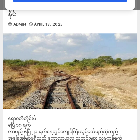
သဘာဝဘေးစီခံခန့်ခွဲမှုဥပဒေဖြင့်အရေးယူခံရ
နိုင်
ADMIN
APRIL 18, 2025
ဧရာဝတီတိုင်းမ်
ဧပြီ ၁၈ ရက်
လာမည့် ဧပြီ ၂၁ ရက်နေ့တွင်ငလျင်ကြီးလှုပ်ခတ်မည်ဆိုသည့်
အခြေအမြစ်မရှိသည့် ကောလာဟလ သတင်းများ လူမှုကွန်ရက်