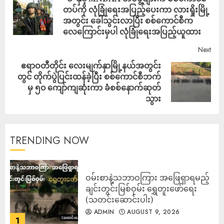
တပ်ကို လုံခြုံရေးအပြည့်ပေးကာ လားရှိုးမြို့
အတွင်း ခေါ်သွင်းလာပြီး စစ်ကောင်စီက
လေကြောင်းမှပါ လုံခြုံရေးအပြည့်ယူထား
Next
ဧရာဝတီတိုင်း လေးမျက်နှာမြို့နယ်အတွင်း
တွင် တိုက်ပွဲပြင်းထန်ခဲ့ပြီး စစ်ကောင်စီဘက်
မှ ၅၀ ကျော်ကျဆုံးကာ ခံစစ်နောက်ဆုတ်
သွား
TRENDING NOW
ဝမ်းစာနဲ့သဘာဝကြား အဖြေရှာရမည့်
ချင်းတွင်းမြစ်ဝှမ်း ရွှေတူးဖော်ရေး
(သတင်းဆောင်းပါး)
ADMIN
AUGUST 9, 2026
1