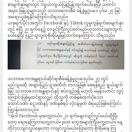
စာမျက်နှာများတွင် ကျယ်ကျယ်ပြန့်ပြန့် ထွက်ပေါ်နေပြီး သတင်း
အမှား ဖြန့်သူများသည် သဘာဝဘေးစီမံ ခန့်ခွဲမှုဥပဒေ ပုဒ်မ ၂၇ ဖြင့်
အရေးယူခံရနိုင်ကြောင်းသိရသည်။
ယခုရက်ပိုင်းအတွင်း Facebook နှင့် Tiktok လူမှုကွန်ရက်စာမျက်နှာ
တွင် ဧပြီ ၂၁ ရက်နေ့၌ ငလျင်ကြီးလှုပ်ခတ်မည်ဟုသတင်းများထွက်
ပေါ်နေပြီး ပြည်သူလူထုစိုးရိမ်မှုမြင့်တက်နေကြောင်း သိရသည်။
သဘာဝဘေးအန္တရာယ်ဆိုင်ရာစီမံခန့်ခွဲမှုဥပဒေပုဒ်မ ၂၇ တွင်
မည်သူမဆို အများပြည်သူအထိတ် တလန့်ဖြစ် စေရန်ရည် ရွယ်ချက်
ဖြင့် သဘာဝဘေးအန္တရာယ်နှင့် စပ်လျဉ်း၍ မဟုတ် မမှန်သတင်း လွှင့်
ကြောင်းပြစ်မှုထင်ရှားလျှင် ထိုသူကို တစ်နှစ်ထက်ပိုသော
ထောင်ဒဏ်၊ ငွေဒဏ်နှင့် ဒဏ်နှစ်ရပ် လုံးချမှတ် ခံရမည်ဖြစ်ကြောင်း
ပြဌာန်းထားသည်။
“အဲ့ဒါ Facebook မှာတွေ့တယ်။ ၂၁ ရက်နေ့ငလျင်လှုပ်မယ်ဆိုပြီး
တော့ ရေးနေကြတာတွေ့တယ်။ post တွေအများကြီးတွေ့တယ်။ နေ့
တိုင်းငလျင်လှုပ်နေတော့ ငလျင်လှုပ်မယ်ပြောတော့ စိုးရိမ်နေ ကြ