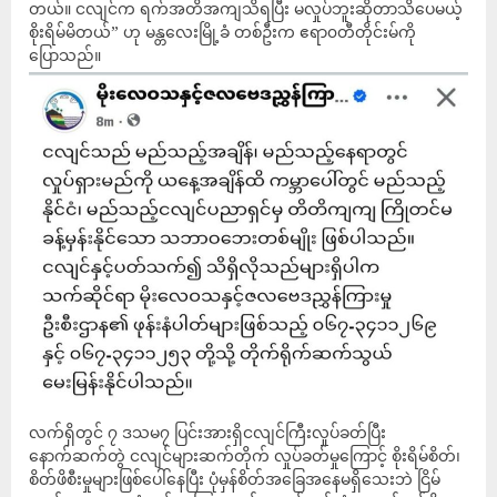
တယ်။ ငလျင်က ရက်အတိအကျသိရပြီး မလှုပ်ဘူးဆိုတာသိပေမယ့်
စိုးရိမ်မိတယ်” ဟု မန္တလေးမြို့ခံ တစ်ဦးက ဧရာ၀တီတိုင်းမ်ကို
ပြောသည်။
လက်ရှိတွင် ၇ ဒသမ၇ ပြင်းအားရှိငလျင်ကြီးလှုပ်ခတ်ပြီး
နောက်ဆက်တွဲ ငလျင်များဆက်တိုက် လှုပ်ခတ်မှုကြောင့် စိုးရိမ်စိတ်၊
စိတ်ဖိစီးမှုများဖြစ်ပေါ်နေပြီး ပုံမှန်စိတ်အခြေအနေမရှိသေးဘဲ ငြိမ်