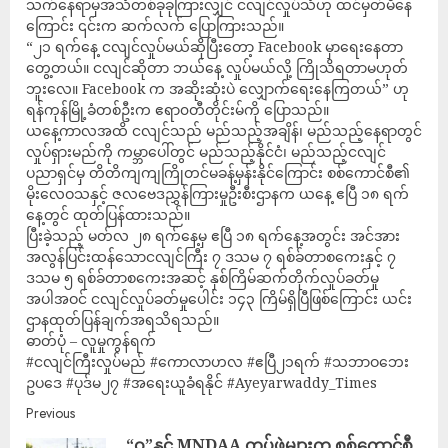
သက်နေရာမှအသံတစ်ခုခုကြားလျှင် ငလျင်လှုပ်သံဟု ထင်မှတ်မိနေ
ကြောင်း ၎င်းက ဆက်လက် ပြောကြားသည်။
“၂၁ ရက်နေ့ ငလျင်လှုပ်မယ်ဆိုပြီးတော့ Facebook မှာရေးနေတာ
တွေ့တယ်။ ငလျင်ဆိုတာ ဘယ်နေ့ လှုပ်မယ်လို့ ကြိုသိရတာမဟုတ်
ဘူးလေ။ Facebook က အဆိုးဆုံးပဲ လျှောက်ရေးနေကြတယ်” ဟု
ရန်ကုန်မြို့ခံတစ်ဦးက ဧရာ၀တီတိုင်းမ်ကို ပြောသည်။
ယနေ့ကာလအထိ ငလျင်သည် မည်သည့်အချိန်၊ မည်သည့်နေရာတွင်
လှုပ်ရှားမည်ကို ကမ္ဘာပေါ်တွင် မည်သည့်နိုင်ငံ၊ မည်သည့်ငလျင်
ပညာရှင်မှ တိတိကျကျကြိုတင်မခန့်မှန်းနိုင်ကြောင်း စစ်ကောင်စီ၏
မိုးလေဝသနှင့် ဇလဗေဒညွှန်ကြားမှုဦးစီးဌာနက ယနေ့ ဧပြီ ၁၈ ရက်
နေ့တွင် ထုတ်ပြန်ထားသည်။
ပြီးခဲ့သည့် မတ်လ ၂၈ ရက်နေ့မှ ဧပြီ ၁၈ ရက်နေ့အတွင်း အင်အား
အလွန်ပြင်းထန်သောငလျင်ကြီး ၇ ဒသမ ၇ ရစ်ခ်တာစကေးနှင့် ၇
ဒသမ ၅ ရစ်ခ်တာစကေးအဆင့် နှစ်ကြိမ်ဆက်တိုက်လှုပ်ခတ်မှု
အပါအဝင် ငလျင်လှုပ်ခတ်မှုပေါင်း ၁၄၃ ကြိမ်ရှိပြီဖြစ်ကြောင်း ယင်း
ဌာနထုတ်ပြန်ချက်အရသိရသည်။
ဓာတ်ပုံ – လူမှုကွန်ရက်
#ငလျင်ကြီးလှုပ်မည် #ကောလာဟလ #ဧပြီ၂၁ရက် #သဘာဝဘေး
ဥပဒေ #ပုဒ်မ၂၇ #အရေးယူခံရနိုင် #Ayeyarwaddy_Times
Previous
“ဝ”နှင့် MNDAA တပ်ဖွဲ့များက စစ်ကောင်စီ