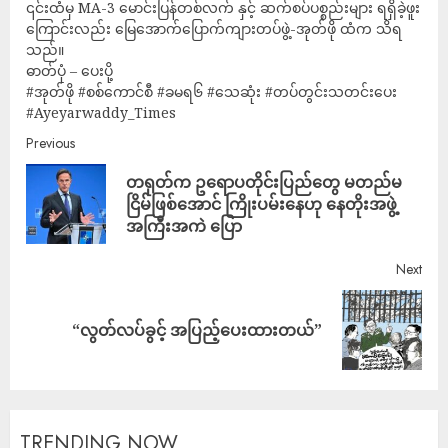
၎င်းထံမှ MA-3 မောင်းပြန်တစ်လက် နှင့် ဆက်စပ်ပစ္စည်းများ ရရှိခဲ့ဖူး
ကြောင်းလည်း မြေအောက်ပြောက်ကျားတပ်ဖွဲ့-အုတ်ဖို ထံက သိရ
သည်။
ဓာတ်ပုံ – ပေးပို့
#အုတ်ဖို #စစ်ကောင်စီ #ခမရ၆ #သေဆုံး #တပ်တွင်းသတင်းပေး
#Ayeyarwaddy_Times
Previous
တရုတ်က ဥရောပတိုင်းပြည်တွေ မတည်မ
ငြိမ်ဖြစ်အောင် ကြိုးပမ်းနေဟု နေတိုးအဖွဲ့
အကြီးအကဲ ပြော
Next
“လွတ်လပ်ခွင့် အပြည့်ပေးထားတယ်”
TRENDING NOW