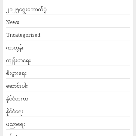
၂၀၂၅ရွေးကောက်ပွဲ
News
Uncategorized
ကာတွန်း
ကျန်းမာရေး
စီးပွားရေး
ဆောင်းပါး
နိုင်ငံတကာ
နိုင်ငံရေး
ပညာရေး