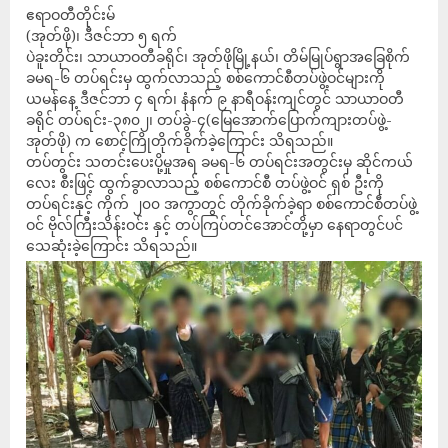
ဧရာဝတီတိုင်းမ်
(အုတ်ဖို)၊ ဒီဇင်ဘာ ၅ ရက်
ပဲခူးတိုင်း၊ သာယာဝတီခရိုင်၊ အုတ်ဖိုမြို့နယ်၊ တိမ်မြုပ်ရွာအခြေစိုက်
ခမရ-၆ တပ်ရင်းမှ ထွက်လာသည့် စစ်ကောင်စီတပ်ဖွဲ့ဝင်များကို
ယမန်နေ့ ဒီဇင်ဘာ ၄ ရက်၊ နံနက် ၉ နာရီဝန်းကျင်တွင် သာယာဝတီ
ခရိုင် တပ်ရင်း-၃၈၀၂၊ တပ်ခွဲ-၄(မြေအောက်ပြောက်ကျားတပ်ဖွဲ့-
အုတ်ဖို) က စောင့်ကြိုတိုက်ခိုက်ခဲ့ကြောင်း သိရသည်။
တပ်တွင်း သတင်းပေးပို့မှုအရ ခမရ-၆ တပ်ရင်းအတွင်းမှ ဆိုင်ကယ်
လေး စီးဖြင့် ထွက်ခွာလာသည့် စစ်ကောင်စီ တပ်ဖွဲ့ဝင် ရှစ် ဦးကို
တပ်ရင်းနှင့် ကိုက် ၂၀၀ အကွာတွင် တိုက်ခိုက်ခဲ့ရာ စစ်ကောင်စီတပ်ဖွဲ့
ဝင် ဗိုလ်ကြီးသိန်းဝင်း နှင့် တပ်ကြပ်တင်အောင်တို့မှာ နေရာတွင်ပင်
သေဆုံးခဲ့ကြောင်း သိရသည်။