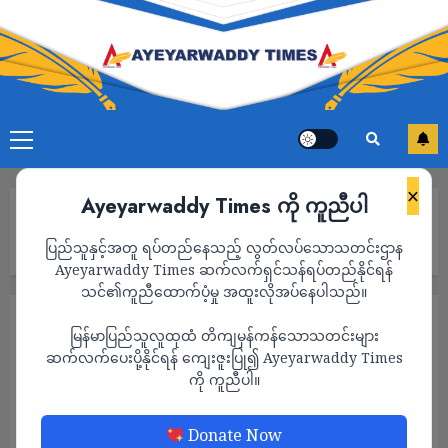
×
Ayeyarwaddy Times ကို ကူညီပါ
Home
အုတ်ဖို ခမရ-၆ တပ်ရင်းမှ ထွက်လာသည့် စစ်ကောင်စီတပ်ဖွဲဝင်များ
ပြည်သူနှင့်အတူ ရပ်တည်နေသည့် လွတ်လပ်သောသတင်းဌာန
စောင့်ဆိုင်းတိုက်ခိုက်ခြင်းခံရ၍ ဗိုလ်ကြီးအပါအဝင် ၂ဦး သေဆုံး
Ayeyarwaddy Times ဆက်လက်ရှင်သန်ရပ်တည်နိုင်ရန်
သင်၏ကူညီထောက်ပံ့မှု အထူးလိုအပ်နေပါသည်။
သတင်း
မြန်မာပြည်သူလူထုထံ တိကျမှန်ကန်သောသတင်းများ
အုတ်ဖို ခမရ-၆ တပ်ရင်းမှ ထွက်လာသည့် စစ်
ဆက်လက်ပေးပို့နိုင်ရန် ကျေးဇူးပြု၍ Ayeyarwaddy Times
ကို ကူညီပါ။
ကောင်စီတပ်ဖွဲဝင်များ စောင့်ဆိုင်းတိုက်ခိုက်ခြင်း
ခံရ၍ ဗိုလ်ကြီးအပါအဝင် ၂ဦး သေဆုံး
Donate Now