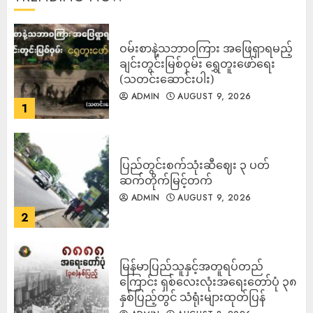
ဝမ်းစာနဲ့သဘာဝကြား အဖြေရှာရမည့်
ချင်းတွင်းမြစ်ဝှမ်း ရွှေတူးဖော်ရေး
(သတင်းဆောင်းပါး)
ADMIN
AUGUST 9, 2026
1
ပြည်တွင်းစက်သုံးဆီဈေး ၃ ပတ်
ဆက်တိုက်မြင့်တက်
ADMIN
AUGUST 9, 2026
2
မြန်မာပြည်သူနှင့်အတူရပ်တည်
ကြောင်း ရှစ်လေးလုံးအရေးတော်ပုံ ၃၈
နှစ်ပြည့်တွင် သံရုံးများထုတ်ပြန်