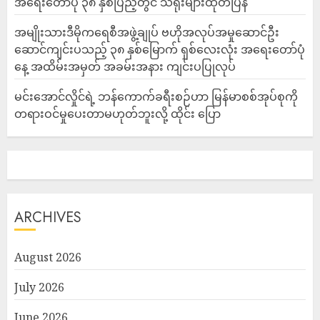
အရေးတော်ပုံ ၃၈ နှစ်ပြည့်တွင် သံရုံးများထုတ်ပြန်
အမျိုးသားဒီမိုကရေစီအဖွဲ့ချုပ် ဗဟိုအလုပ်အမှုဆောင်ဦး
ဆောင်ကျင်းပသည့် ၃၈ နှစ်မြောက် ရှစ်လေးလုံး အရေးတော်ပုံ
နေ့ အထိမ်းအမှတ် အခမ်းအနား ကျင်းပပြုလုပ်
မင်းအောင်လှိုင်ရဲ့ ဘန်ကောက်ခရီးစဉ်ဟာ မြန်မာစစ်အုပ်စုကို
တရားဝင်မှုပေးတာမဟုတ်ဘူးလို့ ထိုင်း ပြော
ARCHIVES
August 2026
July 2026
June 2026