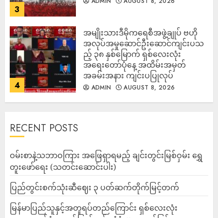
ADMIN
AUGUST 8, 2026
3
အမျိုးသားဒီမိုကရေစီအဖွဲ့ချုပ် ဗဟို
အလုပ်အမှုဆောင်ဦးဆောင်ကျင်းပသ
ည့် ၃၈ နှစ်မြောက် ရှစ်လေးလုံး
အရေးတော်ပုံနေ့ အထိမ်းအမှတ်
အခမ်းအနား ကျင်းပပြုလုပ်
4
ADMIN
AUGUST 8, 2026
RECENT POSTS
ဝမ်းစာနဲ့သဘာဝကြား အဖြေရှာရမည့် ချင်းတွင်းမြစ်ဝှမ်း ရွှေ
တူးဖော်ရေး (သတင်းဆောင်းပါး)
ပြည်တွင်းစက်သုံးဆီဈေး ၃ ပတ်ဆက်တိုက်မြင့်တက်
မြန်မာပြည်သူနှင့်အတူရပ်တည်ကြောင်း ရှစ်လေးလုံး