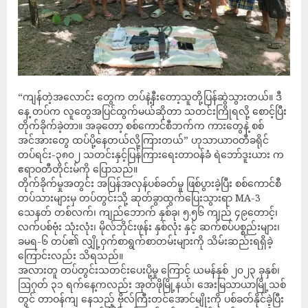
“ကျန်တဲ့အလောင်း တွေက တပ်နဲ့နီးတော့သူတို့ပြန်ဆွဲသွားတယ်။ ဒီ
နေ့ တပ်က လူတွေအပြင်ထွက်မယ်ဆိုတာ သတင်းကြိုရလို့ စောင့်ပြီး
တိုက်ခိုက်ခဲ့တာ။ အခုတော့ စစ်ကောင်စီဘက်က ကားတွေနဲ့ စစ်
အင်အားတွေ ထပ်ပို့နေတယ်လို့ကြားတယ်” ဟုသာယာဝတီခရိုင်
တပ်ရင်း-၃၈၀၂ သတင်းနှင့်ပြန်ကြားရေးတာဝန်ခံ ရဲဘော်ဒူးယား က
ဧရာဝတီတိုင်းမ်ကို ပြောသည်။
တိုက်ခိုက်မှုအတွင်း အပြန်အလှန်ပစ်ခတ်မှု ဖြစ်ပွားခဲ့ပြီး စစ်ကောင်စီ
တပ်သားများမှ တပ်တွင်းသို့ ဆုတ်ခွာထွက်ပြေးသွားရာ MA-3
သေနတ် တစ်လက်၊ ကျည်ဘောက် နှစ်ခု၊ ၅.၅၆ ကျည် ၄၉တောင့်၊
လက်ပစ်ဗုံး သုံးလုံး၊ မိုလ်ဘိုင်းဖုန်း နှစ်လုံး နှင့် ဆက်စပ်ပစ္စည်းများ၊
ခမရ-၆ တပ်၏ လျှို့ဝှက်စာရွက်စာတမ်းများကို သိမ်းဆည်းရရှိခဲ့
ကြောင်းလည်း သိရသည်။
အလားတူ တပ်တွင်းသတင်းပေးပို့မှု ကြောင့် ယမန်နှစ် ၂၀၂၃ ခုနှစ်၊
ဩဂုတ် ၃၁ ရက်နေ့ကလည်း အုတ်ဖိုမြို့နယ်၊ အေးမြသာယာမြို့သစ်
တွင် တာဝန်ကျ နေသည့် ဗိုလ်ကြီးတင်အောင်မျိုးကို ပစ်ခတ်နိုင်ခဲ့ပြီး