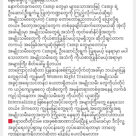
နောက်တခုကတော့ Camp တွေမှာ များသောအားဖြင့် Camp ရဲ့
ဦးဆောင်ဦးရွက်မှု ပြုတဲ့ကဏ္ဍတွေကို ကြည့်လိုက်မယ်ဆိုရင်
အမျိုးသမီးတွေပါတဲ့ Camp တော်တော်နည်းတယ်လို့ ပြောလို့ရ
တယ်။ ဒီတော့အလှူရှင်တွေက တစ်ခုခုချိတ်ဆက်တော့မယ်ဆို အဲ့လို
အခါမျိုးမှာ အမျိုးသမီးတွေရဲ့အသံကို ထုတ်ဖော်နိုင်ဖို့အတွက်
အမျိုးသမီးတွေကို ကိုယ်စားပြုနိုင်မယ့်သူမရှိဘူး။ ဆိုလိုချင်တာက
တကယ့် အခြေခံအကျဆုံးဖြစ်တဲ့ Camp တွေမှာတောင်မှ
အမျိုးသမီးတွေက Campရဲ့ ဦးဆောင်ဦးရွက် ပြုရမယ့် နေရာမှာ မပါ
သေးတာက အမျိုးသမီးတွေ အသံကို ကိုယ်စားပြုနိုင်မယ့်အရာမှာ
အများကြီး စိတ်ခေါ်မှု ရှိတယ်။
ဘာကြောင့်လဲဆိုတာ ပြန်ဆန်းစစ်ကြည့်လိုက်တဲ့အခါ်မှာ ဘယ်မှာပြန်
တွေ့ရလဲဆို ကျွန်မတို့ Women Right Training (အမျိုးသမီး
အခွင့်အရေးသင်တန်း) ပေးတာရှိတယ်။ အမျိုးသမီး တွေကိုယ်တိုင်
က ယဉ်ကျေးမှုဓလေ့ ထုံးစံတွေကို အမှန်တရားတစ်ခုအနေနဲ့ လက်ခံ
ကျင့်သုံးနေတာ၊ အမျိုးသမီးတွေ ကိုယ်တိုင် ယူဆပြီး
Internalizing ဖြစ်နေတဲ့အပိုင်းတွေကို အများကြီးတွေ့ နေရသေး
တယ်။ ဒါကတော့ ကျွန်မမြင်တွေ့ရတဲ့ ကျွန်မရဲ့အတွေ့အကြုံအရ
အမျိုးသမီးတွေအတွက် ကြုံတွေ့ နေရတဲ့ စိန်ခေါ်မှုလို့ထင်ပါတယ်။
ဧရာဝတီတိုင်းမ်။ ။အခုစစ်အာဏာသိမ်းပြီးနဲ့ မသိမ်းခင်မှာ ဒီလိုလူ့
အခွင့်ရေးလှုပ်ရှားမှု လုပ်ငန်း‌တွေ လုပ်ဆောင်ရတာမှာ ဘာတွေ
ကွာခြားချက်ရှိလာလဲဆိုတာ ပြောပြ ပေးလို့ရမလား။