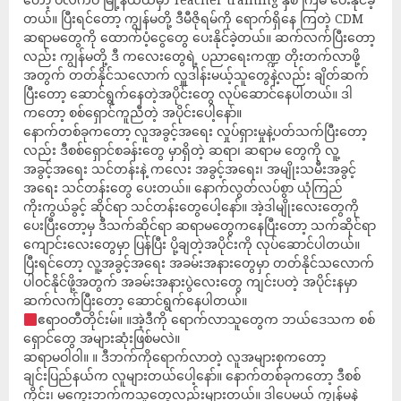
တယ်။ ပြီးရင်တော့ ကျွန်မတို့ ဒီမီဇိုရမ်ကို ရောက်ရှိနေ ကြတဲ့ CDM
ဆရာမတွေကို ထောက်ပံ့ငွေတွေ ပေးနိုင်ခဲ့တယ်။ ဆက်လက်ပြီးတော့
လည်း ကျွန်မတို့ ဒီ ကလေးတွေရဲ့ ပညာရေးကဏ္ဍ တိုးတက်လာဖို့
အတွက် တတ်နိုင်သလောက် လှူဒါန်းမယ့်သူတွေနဲ့လည်း ချိတ်ဆက်
ပြီးတော့ ဆောင်ရွက်နေတဲ့အပိုင်းတွေ လုပ်ဆောင်နေပါတယ်။ ဒါ
ကတော့ စစ်ရှောင်ကူညီတဲ့ အပိုင်းပေါ့နော်။
နောက်တစ်ခုကတော့ လူအခွင့်အရေး လှုပ်ရှားမှုနဲ့ပတ်သက်ပြီးတော့
လည်း ဒီစစ်ရှောင်စခန်းတွေ မှာရှိတဲ့ ဆရာ၊ ဆရာမ တွေကို လူ့
အခွင့်အရေး သင်တန်းနဲ့ ကလေး အခွင့်အရေး၊ အမျိုးသမီးအခွင့်
အရေး သင်တန်းတွေ ပေးတယ်။ နောက်လွတ်လပ်စွာ ယုံကြည်
ကိုးကွယ်ခွင့် ဆိုင်ရာ သင်တန်းတွေပေါ့နော်။ အဲ့ဒါမျိုးလေးတွေကို
ပေးပြီးတော့မှ ဒီသက်ဆိုင်ရာ ဆရာမတွေကနေပြီးတော့ သက်ဆိုင်ရာ
ကျောင်းလေးတွေမှာ ပြန်ပြီး ပို့ချတဲ့အပိုင်းကို လုပ်ဆောင်ပါတယ်။
ပြီးရင်တော့ လူ့အခွင့်အရေး အခမ်းအနားတွေမှာ တတ်နိုင်သလောက်
ပါဝင်နိုင်ဖို့အတွက် အခမ်းအနားပွဲလေးတွေ ကျင်းပတဲ့ အပိုင်းနမှာ
ဆက်လက်ပြီးတော့ ဆောင်ရွက်နေပါတယ်။
ဧရာဝတီတိုင်းမ်။ ။အဲ့ဒီကို ရောက်လာသူတွေက ဘယ်ဒေသက စစ်
ရှောင်တွေ အများဆုံးဖြစ်မလဲ။
ဆရာမဝါဝါ။ ။ ဒီဘက်ကိုရောက်လာတဲ့ လူအများစုကတော့
ချင်းပြည်နယ်က လူများတယ်ပေါ့နော်။ နောက်တစ်ခုကတော့ ဒီစစ်
ကိုင်း၊ မကွေးဘက်ကသူတွေလည်းများတယ်။ ဒါပေမယ့် ကျွန်မနဲ့