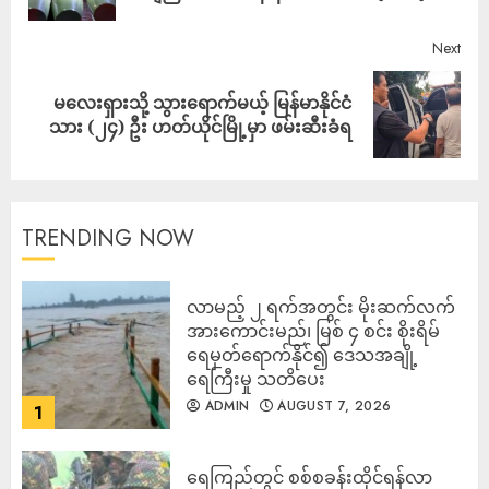
Next
မလေးရှားသို့ သွားရောက်မယ့် မြန်မာနိုင်ငံ
သား (၂၄) ဦး ဟတ်ယိုင်မြို့မှာ ဖမ်းဆီးခံရ
TRENDING NOW
လာမည့် ၂ ရက်အတွင်း မိုးဆက်လက်
အားကောင်းမည်၊ မြစ် ၄ စင်း စိုးရိမ်
ရေမှတ်ရောက်နိုင်၍ ဒေသအချို့
ရေကြီးမှု သတိပေး
ADMIN
AUGUST 7, 2026
1
ရေကြည်တွင် စစ်စခန်းထိုင်ရန်လာ