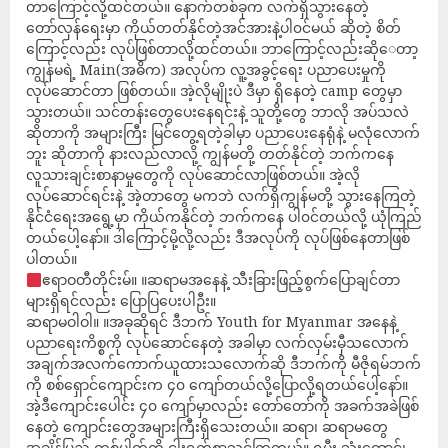
တာကြောင့်လို့ထင်တယ်။ နောက်တစ်ခုက လက်ရှိသွားနေတဲ့
တော်လှန်ရေးမှာ ကိုယ်တတ်နိုင်တဲ့အင်အားနဲ့ပါ၀င်မယ် ဆိုတဲ့ စိတ်
ကြောင့်လည်း လုပ်ဖြစ်တာလို့ထင်တယ်။ ဘာကြောင့်လည်းဆို‌ေတာ့
ကျွန်မရဲ့ Main(အဓိက) အလုပ်က လူ့အခွင့်ရေး ပညာပေးမှုကို
လုပ်ဆောင်တာ ဖြစ်တယ်။ အဲ့လိုမျိုးပဲ ဒီမှာ ရှိနေတဲ့ camp တွေမှာ
သွားတယ်။ သင်တန်းတွေပေးနေရင်းနဲ့ သူတို့တွေ ဘာလို အပ်သလဲ
ဆိုတာကို အများကြီး မြင်တွေ့ရတဲ့ခါမှာ ပညာပေးနေရုံနဲ့ မလုံလောက်
ဘူး ဆိုတာကို နားလည်လာလို့ ကျွန်မတို့ တတ်နိုင်တဲ့ ဘက်ကနေ
လူသားချင်းစာနာမှုတွေကို လုပ်ဆောင်လာဖြစ်တယ်။ အဲ့လို
လုပ်ဆောင်ရင်းနဲ့ အဲ့တာတွေ မကဘဲ လက်ရှိကျွန်မတို့ သွားနေကြတဲ့
နိုင်ငံရေးအရွေ့မှာ ကိုယ်ကနိုင်တဲ့ ဘက်ကနေ ပါ၀င်တယ်လို့ ယုံကြည်
တယ်ပေါ့နော်။ ဒါကြောင့်မို့လို့လည်း ဒီအလုပ်ကို လုပ်ဖြစ်နေတာဖြစ်
ပါတယ်။
ဧရာဝတီတိုင်းမ်။ ။ဆရာမအနေနဲ့ သီးခြားဖြည့်စွက်ပြောချင်တာ
များရှိရင်လည်း ပြောပြပေးပါဦး။
ဆရာမဝါဝါ။ ။အခုဆိုရင် ဒီဘက် Youth for Myanmar အနေနဲ့
ပညာရေးကိစ္စကို လုပ်ဆောင်နေတဲ့ အခါမှာ လက်လှမ်းမှီသလောက်
အချက်အလက်ကောက်ယူထားသလောက်ဆို ဒီဘက်ကို မီဇိုရမ်ဘက်
ကို စစ်ရှောင်ကျောင်းက ၄၀ ကျော်တယ်လို့ပြောလို့ရတယ်ပေါ့နော်။
အဲ့ဒီကျောင်းပေါင်း ၄၀ ကျော်မှာလည်း တော်တော်ကို အခက်အခဲဖြစ်
နေတဲ့ ကျောင်းတွေအများကြီးရှိသေးတယ်။ ဆရာ၊ ဆရာမတွေ
အချိန်ပြည့် တစ်ပါတ်ကို ငါးရက်စာသင်ကြတယ်။ ရူပီး သုံးထောင်၊