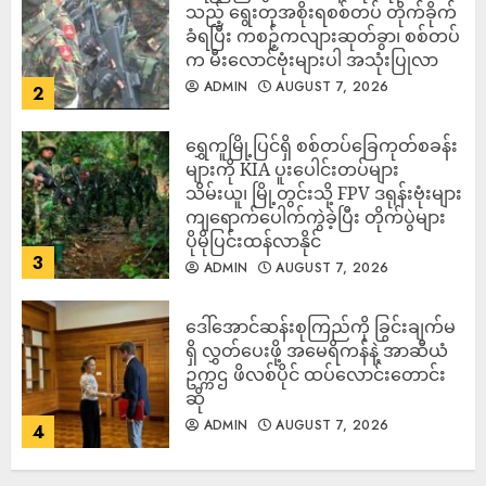
သည့် ရွေးတုအစိုးရစစ်တပ် တိုက်ခိုက်
ခံရပြီး ကစဉ့်ကလျားဆုတ်ခွာ၊ စစ်တပ်
က မီးလောင်ဗုံးများပါ အသုံးပြုလာ
ADMIN
AUGUST 7, 2026
2
‎ရွှေကူမြို့ပြင်ရှိ စစ်တပ်ခြေကုတ်စခန်း
များကို KIA ပူးပေါင်းတပ်များ
သိမ်းယူ၊ မြို့တွင်းသို့ FPV ဒရုန်းဗုံးများ
ကျရောက်ပေါက်ကွဲခဲ့ပြီး တိုက်ပွဲများ
ပိုမိုပြင်းထန်လာနိုင်
3
ADMIN
AUGUST 7, 2026
ဒေါ်အောင်ဆန်းစုကြည်ကို ခြွင်းချက်မ
ရှိ လွှတ်ပေးဖို့ အမေရိကန်နဲ့ အာဆီယံ
ဥက္ကဌ ဖိလစ်ပိုင် ထပ်လောင်းတောင်း
ဆို
ADMIN
AUGUST 7, 2026
4