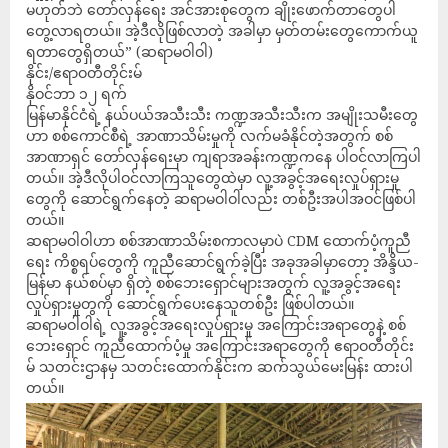
မဟုတ်ဘဲ တော်လှန်ရေး အင်အားစုတွေက ချိုးဖောက်တာတွေပါ
တွေ့လာရတယ်။ အဲ့ဒီလိုဖြစ်လာတဲ့ အခါမှာ မှတ်တမ်းတွေကောက်ယူ
ရတာတွေရှိတယ်” (ဆရာမဝါဝါ)
နိုင်း/ဧရာဝတီတိုင်းမ်
နိုဝင်ဘာ ၁၂ ရက်
မြန်မာနိုင်ငံရဲ့ နယ်ပယ်အသီးသီး ကဏ္ဍအသီးသီးက အမျိုးသမီးတွေ
ဟာ စစ်ကောင်စီရဲ့ အာဏာသိမ်းမှုကို လက်မခံနိုင်တဲ့အတွက် စစ်
အာဏာရှင် တော်လှန်ရေးမှာ ကျရာအခန်းကဏ္ဍကနေ ပါဝင်လာကြပါ
တယ်။ အဲ့ဒီလိုပါဝင်လာကြသူတွေထဲမှာ လူ့အခွင့်အရေးလှုပ်ရှားမှု
တွေကို ဆောင်ရွက်နေတဲ့ ဆရာမဝါဝါလည်း တစ်ဦးအပါအဝင်ဖြစ်ပါ
တယ်။
ဆရာမဝါဝါဟာ စစ်အာဏာသိမ်းစကာလမှာပဲ CDM ထောက်ပံ့ကူညီ
ရေး ကိစ္စရပ်တွေကို ကူညီဆောင်ရွက်ခဲ့ပြီး အခုအခါမှာတော့ အိန္ဒိယ-
မြန်မာ နယ်စပ်မှာ ရှိတဲ့ စစ်ဘေးရှောင်များအတွက် လူ့အခွင့်အရေး
လှုပ်ရှားမှုတွကို ဆောင်ရွက်ပေးနေသူတစ်ဦး ဖြစ်ပါတယ်။
ဆရာမဝါဝါရဲ့ လူ့အခွင့်အရေးလှုပ်ရှားမှု အကြောင်းအရာတွေနဲ့ စစ်
ဘေးရှောင်‌ ကူညီထောက်ပံ့မှု အကြောင်းအရာတွေကို ဧရာဝတီတိုင်း
မ် သတင်းဌာနမှ သတင်းထောက်နိုင်းက ဆက်သွယ်မေးမြန်း ထားပါ
တယ်။