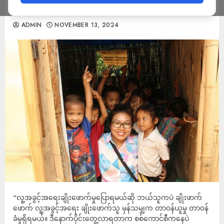
ခြင်း (အမျိုးသမီးကဏ္ဍ-အင်တာဗျူး)
ADMIN
NOVEMBER 13, 2024
“လူ့အခွင့်အရေးချိုးဖောက်မှုပြောရမယ်ဆို ဘယ်သူကပဲ ချိုးဖာက်
ဖောက် လူ့အခွင့်အရေး ချိုးဖောက်သူ မှန်သမျှက တာ၀န်ယူမှု တာ၀န်
ခံမှုရှိရမယ်။ ဒီနောက်ပိုင်းတွေ့လာရတာက စစ်ကောင်စီကနေပဲ