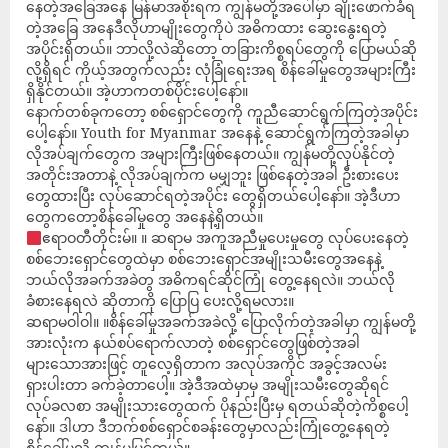
နေတဲ့အခြေအနေ မြန်မာအစိုးရက ကျွန်မတို့အပေါ်မှာ ချိုးဖောက်ခံရ
တဲ့အခြေ အနေဒီလိုဟာမျိုး‌တွေကိုပဲ အဓိကထား ဆွေးနွေးရတဲ့
အပိုင်းရှိတယ်။ ဘာလို့လဲဆိုတော့ တခြားကိစ္စရပ်တွေကို ပြောမယ်ဆို
လို့ရှိရင် ကိုယ့်အတွက်လည်း လုံခြုံရေးအရ စိန်ခေါ်မှုတွေအများကြီး
ရှိနိုင်တယ်။ အဲ့ဟာကတစ်ပိုင်းပေါ့နော်။
နောက်တစ်ခုကတော့ စစ်ရှောင်တွေကို ကူညီဆောင်ရွက်ကြတဲ့အပိုင်း
ပေါ့နော်။ Youth for Myanmar အနေနဲ့ ဆောင်ရွက်ကြတဲ့အခါမှာ
လိုအပ်ချက်တွေက အများကြီးဖြစ်နေတယ်။ ကျွန်မတို့လုပ်နိုင်တဲ့
အတိုင်းအတာနဲ့ လိုအပ်ချက်က မမျှဘူး ဖြစ်နေတဲ့အခါ ဦးစားပေး
တွေထားပြီး လုပ်ဆောင်ရတဲ့အပိုင်း တွေရှိတယ်ပေါ့နော်။ အဲ့ဒီဟာ
တွေကတော့စိန်ခေါ်မှုတွေ အနေနဲ့ရှိတယ်။
ဧရာဝတီတိုင်းမ်။ ။ ဆရာမ အကူအညီမှု‌ပေးမှုတွေ လုပ်ပေးနေတဲ့
စစ်ဘေးရှောင်တွေထဲမှာ စစ်ဘေးရှောင်အမျိုးသမီးတွေအနေနဲ့
ဘယ်လိုအခက်အခဲတွ အဓိကရင်ဆိုင်ကြုံ တွေ့နေရလဲ။ ဘယ်လို
ခံစားနေရလဲ ဆိုတာကို ပြောပြ ပေးလို့ရမလား။
ဆရာမဝါဝါ။ ။စိန်ခေါ်မှုအခက်အခဲလို့ ပြောလိုက်တဲ့အခါမှာ ကျွန်မတို့
အားလုံးက နယ်စပ်ရောက်လာတဲ့ စစ်ရှောင်တွေဖြစ်တဲ့အခါ
များသောအားဖြင့် တူလေ့ရှိတာက အလုပ်အကိုင် အခွင့်အလမ်း
ရှားပါးတာ ခက်ခဲ့တာပေါ့။ အဲ့ဒီအထဲမှာမှ အမျိုးသမီးတွေဆိုရင်
လုပ်ခလစာ အမျိုးသားတွေထက် ပိုနည်းပြီးမှ ရတယ်ဆိုတဲ့ကိစ္စပေါ့
နော်။ ဒါဟာ ဒီဘက်စစ်ရှောင်စခန်းတွေမှာလည်းကြုံတွေ့နေရတဲ့
စိန်ခေါ်မှုလို့ ကျွန်မမြင်တယ်။