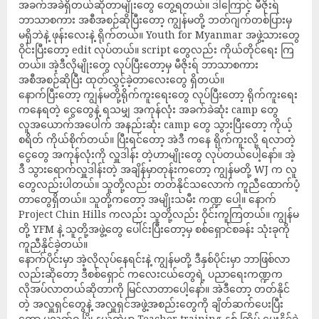
အခက်အခဲရှိတယ်ဆိုတာမျိုးတွေ တွေ့ရတယ်။ ဒါကြောင့် မီဇိုးရ်
ဘာသာစကား အစီအစဉ်ဆိုပြီးတော့ ကျွန်မတို့ ဘတ်ဂျက်တစ်ပြားမှ
မရှိဘဲနဲ့ ဖုန်းလေးနဲ့ ရိုက်တယ်။ Youth for Myanmar အဖွဲ့သားတွေ
ဝိုင်းပြီးတော့ edit လုပ်တယ်။ script တွေလည်း ကိုယ်တိုင်ရေး ကြ
တယ်။ အဲ့ဒီလိုမျိုးတွေ လုပ်ပြီးတော့မှ မီဇိုးရ် ဘာသာစကား
အစီအစဉ်ဆိုပြီး ထုတ်လွှင့်ခဲ့တာလေးတွေ ရှိတယ်။
နောက်ပြီးတော့ ကျွန်မတို့ရိုက်ကူးရေးတွေ လုပ်ပြီးတော့ ရိုက်ကူးရေး
ကနေရတဲ့ ငွေတွေနဲ့ ရသမျှ အကုန်လုံး အခက်ခဲဆုံး camp တွေ
လူအယောက်အပေါက် အနည်းဆုံး camp တွေ သွားပြီးတော့ ကိုယ့်
စရိတ် ကိုယ်စိုက်တယ်။ ပြီးရင်တော့ အဲဒီ ကနေ ရိုက်ကူးလို့ ရလာတဲ့
ငွေတွေ အကုန်လုံးကို လှူဒါန်း တဲ့ဟာမျိုးတွေ လုပ်တယ်ပေါ့နော်။ အဲ့
ဒီ သွားရောက်လှူဒါန်းတဲ့ အချိန်မှာတုန်းကတော့ ကျွန်မတို့ WJ က လူ
တွေလည်းပါတယ်။ သူတို့လည်း တတ်နိုင်သလောက် ကူညီထောက်ပံ့
တာတွေရှိတယ်။ သူတို့ကတော့ အမျိုးသမီး ကဏ္ဍ ပေါ့။ နောက်
Project Chin Hills ကလည်း သူတို့လည်း ဝိုင်းကူကြတယ်။ ကျွန်မ
တို့ YFM နဲ့ သူတို့အဖွဲ့တွေ ပေါင်းပြီးတော့မှ စစ်ရှောင်စခန်း သုံးခုကို
ကူညီနိုင်ခဲ့တယ်။
နောက်ပိုင်းမှာ အဲ့လိုလုပ်နေရင်းနဲ့ ကျွန်မတို့ ဒီနှစ်ပိုင်းမှာ ဘာဖြစ်လာ
လည်းဆိုတော့ ဒီစစ်ရှောင် ကလေးငယ်တွေရဲ့ ပညာရေးကဏ္ဍက
လိုအပ်လာတယ်ဆိုတာကို မြင်လာတာပေါ့နော်။ အဲဒီတော့ တတ်နိုင်
တဲ့ အလှူရှင်တွေနဲ့ အလှူရှင်အဖွဲ့အစည်းတွေကို ချိတ်ဆက်ပေးပြီး
တော့ ပလက်ဝ မြို့နယ်ထဲမှာ Teacher training နှစ် ကြိမ် ပေးနိုင်ခဲ့