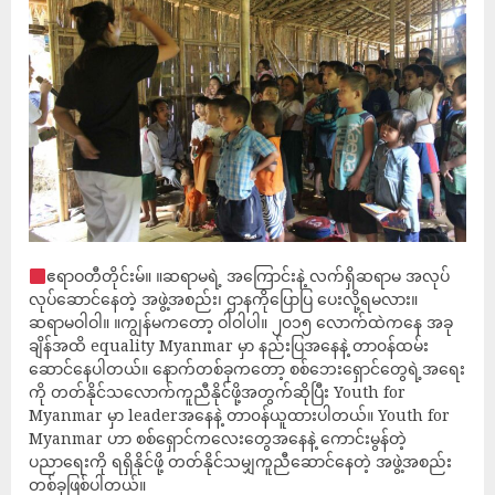
ဧရာဝတီတိုင်းမ်။ ။ဆရာမရဲ့ အကြောင်းနဲ့ လက်ရှိဆရာမ အလုပ်
လုပ်ဆောင်နေတဲ့ အဖွဲ့အစည်း၊ ဌာနကိုပြောပြ ပေးလို့ရမလား။
ဆရာမဝါဝါ။ ။ကျွန်မကတော့ ဝါဝါပါ။ ၂၀၁၅ လောက်ထဲကနေ အခု
ချိန်အထိ equality Myanmar မှာ နည်းပြအနေနဲ့ တာ၀န်ထမ်း
ဆောင်နေပါတယ်။ နောက်တစ်ခုကတော့ စစ်ဘေးရှောင်တွေရဲ့အရေး
ကို တတ်‌နိုင်သလောက်ကူညီနိုင်ဖို့အတွက်ဆိုပြီး Youth for
Myanmar မှာ leaderအနေနဲ့ တာ၀န်ယူထားပါတယ်။ Youth for
Myanmar ဟာ စစ်ရှောင်ကလေးတွေအနေနဲ့ ကောင်းမွန်တဲ့
ပညာရေးကို ရရှိနိုင်ဖို့ တတ်နိုင်သမျှကူညီဆောင်နေတဲ့ အဖွဲ့အစည်း
တစ်ခုဖြစ်ပါတယ်။