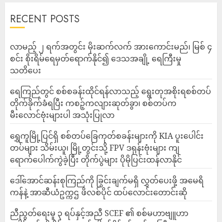
RECENT POSTS
လာမည့် ၂ ရက်အတွင်း မိုးဆက်လက် အားကောင်းမည်၊ မြစ် ၄
စင်း စိုးရိမ်ရေမှတ်ရောက်နိုင်၍ ဒေသအချို့ ရေကြီးမှု
သတိပေး
ရေကြည်တွင် စစ်စခန်းထိုင်ရန်လာသည့် ရွေးတုအစိုးရစစ်တပ်
တိုက်ခိုက်ခံရပြီး ကစဉ့်ကလျားဆုတ်ခွာ၊ စစ်တပ်က
မီးလောင်ဗုံးများပါ အသုံးပြုလာ
‎ရွှေကူမြို့ပြင်ရှိ စစ်တပ်ခြေကုတ်စခန်းများကို KIA ပူးပေါင်း
တပ်များ သိမ်းယူ၊ မြို့တွင်းသို့ FPV ဒရုန်းဗုံးများ ကျ
ရောက်ပေါက်ကွဲခဲ့ပြီး တိုက်ပွဲများ ပိုမိုပြင်းထန်လာနိုင်
ဒေါ်အောင်ဆန်းစုကြည်ကို ခြွင်းချက်မရှိ လွှတ်ပေးဖို့ အမေရိ
ကန်နဲ့ အာဆီယံဥက္ကဌ ဖိလစ်ပိုင် ထပ်လောင်းတောင်းဆို
ညီညွတ်ရေးမူ ၃ ရပ်နှင့်အညီ SCEF ၏ စစ်မဟာဗျူဟာ