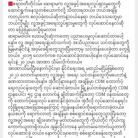
ဧရာဝတီတိုင်းမ်။ ။ဆရာမက လူ့အခွင့်အရေးလှုပ်ရှားမှုတွေကို
ဆောင်ရွက်နေသူတစ်ယောက်လို့ သိထားရတယ်။ ဘယ်အချိန်
ကတည်းက စလုပ်ခဲ့တယ်ဆိုတာနဲ့ဘယ်နေရာ ဘယ်ဒေသတွေမှာ
ဘယ်လိုမျိုး လူ့အခွင့်အရေးလှုပ်ရှားမှုတွေကို လုပ်ဆောင်နေလဲဆို
တာ ပြောပြပေးလို့ရမလား။
ဆရာမဝါဝါ။ ။ပထမဦးဆုံးကတော့ ပညာပေးမှုလုပ်ဆောင်တာပေါ့
နော်။ လူ့ အခွင့်အရေးနဲ့ပတ်သက်တဲ့ အသိပညာပေး သင်တန်းတွေကို
မြန်မာနိုင်ငံနဲ့ အဝှမ်းခရီးတွေသွားပြီးတော့မှ သင်တန်းပေးခဲ့တာ တွေရှိ
တယ်။ ၂၀၁၅ ‌လောက်ကစ လုပ်ဆောင်ခဲ့တာပေါ့နော်။ လုပ်ဆောင်နေ
ရင်းနဲ့ ၂၀၂၁မှာ အာဏာ သိမ်းလိုက်တယ်။
အာဏာသိမ်းပြီးနောက်ပိုင်းမှာ နိုင်ငံရေးအရ မတည်မငြိမ်ဖြစ်တော့
၂၀၂၁ လောက်မှာတော့ လူ့အခွင့် အရေး သင်တန်းတွေကိုမပေးဘဲနဲ့
ခဏထားတာပေါ့နော်။ အဲ့ဒီလိုနားနေတဲ့ အချိန်မှာ CDM ထောက်ပံ့
ရေးလုပ်ငန်းတွေကို လုပ် ဆောင်ခဲ့တယ်။ မြို့နယ်တစ်ခုမှာရှိတဲ့ CDM
ဌာနပေါင်း ၅၄ ဌာန လောက်နဲ့ ချိတ်ဆက်ပြီးတော့ CDM ၀န်ထမ်းတွေ
ကို ထောက်ပံ့ရေးလုပ် ဆောင်နိုင်ခဲ့တယ်။ အဲ့ဒီလို လုပ်ဆောင်နေရင်း
လုံခြုံရေးအခြေအနေကြောင့် ကျွန်မနယ်စပ်ကိုရောက်လာခဲ့တယ်။
နယ်စပ်ကို ရောက်လာတဲ့ အချိန်မှာ စစ်ရှောင်စခန်းတွေသွားပြီးတော့
လူ့အခွင့်အရေး ချိုးဖောက်မှု မှတ်တမ်းတွေကို ကိုယ်တိုင် ကိုယ်ကျ
ကောက်ယူတာရှိတယ်။ အွန်လိုင်းကနေ မှတ်တမ်းကောက်ယူတာကို
လုပ်ဆောင်ခဲ့ တယ်။ နောက်ပိုင်းမှာတော့ စစ်ရှောင်စခန်းတွေအထိ