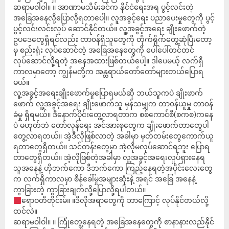
ဆရာမဝါဝါ။ ။ အာဏာမသိမ်းခင်က နိုင်ငံရေးအရ ပွင့်လင်းတဲ့
အခြေအနေလို့ပြောလို့ရတာပေါ့။ လူအခွင့်ရေး ပညာပေးမှုတွေကို ပွင့်
ပွင့်လင်းလင်းလုပ် ဆောင်နိုင်တယ်။ လူ့အခွင့်အရေး ချိုးဖောက်တဲ့
ဥပဒေတွေရှိရင်လည်း တာ၀န်ရှိသူတွေကို တိုက်ရိုက်တွေ့ဆုံပြီးတော့
မှ စည်းရုံး လုပ်ဆောင်တဲ့ အခြေအနေတွေကို ပေါ်ပေါ်တင်တင်
လုပ်ဆောင်လို့ရတဲ့ အနေအထားဖြစ်တယ်ပေါ့။ ဒါပေမယ့် လက်ရှိ
ကာလမှာတော့ ကျွန်မတို့က အန္တရာယ်တော်တော်များတယ်ပြောရ
မယ်။
လူ့အခွင့်အရေးချိုးဖောက်မှုပြောရမယ်ဆို ဘယ်သူကပဲ ချိုးဖာက်
ဖောက် လူ့အခွင့်အရေး ချိုးဖောက်သူ မှန်သမျှက တာ၀န်ယူမှု တာ၀န်
ခံမှု ရှိရမယ်။ ဒီနောက်ပိုင်းတွေ့လာရတာက စစ်ကောင်စီ(စကစ)ကနေ
ပဲ မဟုတ်ဘဲ တော်လှန်ရေး အင်အားစုတွေက ချိုးဖောက်တာတွေပါ
တွေ့လာရတယ်။ အဲ့ဒီလိုဖြစ်လာတဲ့ အခါမှာ မှတ်တမ်းတွေကောက်ယူ
ရတာတွေရှိတယ်။ သင်တန်းတွေမှာ အဲ့လိုမလုပ်ဆောင်ရဘူး ပြောရ
တာတွေရှိတယ်။ အဲ့လိုဖြစ်တဲ့အခါမှာ လူ့အခွင့်အရေးလှုပ်ရှားနေရ
သူ‌အနေနဲ့ ဟိုဘက်ကော ဒီဘက်ကော ကြည့်နေရတဲ့အပိုင်းလေးတွေ
က လက်ရှိကာလမှာ စိန်ခေါ်မှုအများဆုံးနဲ့ အရင် အခြေ အနေနဲ့
ကွာခြားတဲ့ ကွာခြားချက်လို့ပြောလို့ရပါတယ်။
ဧရာဝတီတိုင်းမ်။ ။ဒီလိုအရာတွေကို ဘာကြောင့် လုပ်နိုင်တယ်လို့
ထင်လဲ။
ဆရာမဝါဝါ။ ။ ကြုံတွေ့နေရတဲ့ အခြေအနေတွေကို စာနာနားလည်နိုင်