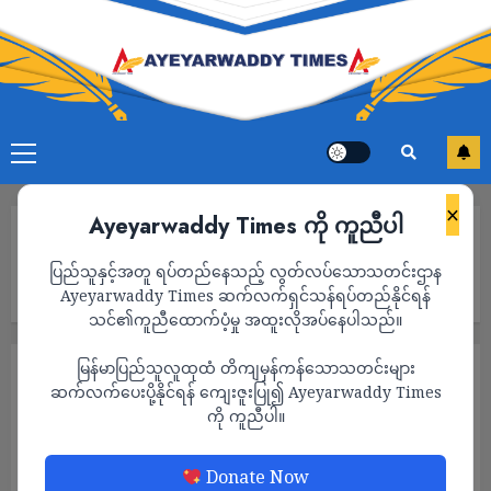
×
Ayeyarwaddy Times ကို ကူညီပါ
Home
အိန္ဒိယ-မြန်မာနယ်စပ်ဒေသတွင် စစ်ဘေးရှောင်များအတွက် လူ့
ပြည်သူနှင့်အတူ ရပ်တည်နေသည့် လွတ်လပ်သောသတင်းဌာန
အခွင့်အရေးလှုပ်ရှားမှုများကို ဆောင်ရွက်နေသူ ဆရာမဝါဝါနှင့်တွေ့ဆုံ
မေးမြန်းခြင်း (အမျိုးသမီးကဏ္ဍ-အင်တာဗျူး)
Ayeyarwaddy Times ဆက်လက်ရှင်သန်ရပ်တည်နိုင်ရန်
သင်၏ကူညီထောက်ပံ့မှု အထူးလိုအပ်နေပါသည်။
မြန်မာပြည်သူလူထုထံ တိကျမှန်ကန်သောသတင်းများ
အင်တာဗျူး
အမျိုးသမီးကဏ္ဍ
ဆက်လက်ပေးပို့နိုင်ရန် ကျေးဇူးပြု၍ Ayeyarwaddy Times
အိန္ဒိယ-မြန်မာနယ်စပ်ဒေသတွင် စစ်ဘေးရှောင်
ကို ကူညီပါ။
များအတွက် လူ့အခွင့်အရေးလှုပ်ရှားမှုများကို
ဆောင်ရွက်နေသူ ဆရာမဝါဝါနှင့်တွေ့ဆုံမေးမြန်း
Donate Now