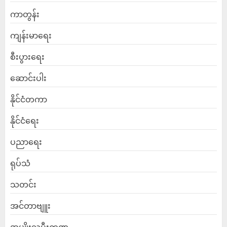
ကာတွန်း
ကျန်းမာရေး
စီးပွားရေး
ဆောင်းပါး
နိုင်ငံတကာ
နိုင်ငံရေး
ပညာရေး
ရုပ်သံ
သတင်း
အင်တာဗျူး