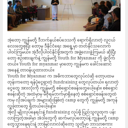
အဲ့တော့ ကျွန်မတို့ ဒီဘက်နယ်စပ်ဒေသကို ရောက်ရှိလာတဲ့ လူငယ်
လေးတွေစုပြီး တော့မှ ဒီနိုင်ငံရေး အရွေ့မှာ တတ်နိုင်သလောက်
ပါဝင်ကြမယ်။ အဲ့ဒီလိုပါဝင်နိုင်ဖို့အတွက် အဖွဲ့လေးဖွဲ့ကြမယ် ဆိုပြီး
တော့ စဉ်းစားချက်နဲ့ ကျွန်မတို့ Youth for Myanmar ကို ဖွဲ့လိုက်
တယ်။ Youth for myanmar မှာတော့ ကျွန်မက ခေါင်းဆောင်
အနေနဲ့ တာဝန်ယူထားတယ်။
Youth for Myanmar က အဓိကဘာတွေလုပ်လဲဆို တော့ပထမ
တုန်းကတော့ ရန်ပုံငွေရှာတဲ့ fundraising တွေလုပ်တယ်။ ရလာတဲ့
ငွေတွေ အားလုံးကို ကျွန်မတို့ စစ်ရှောင်စခန်းတွေပေါ့နော်။ စစ်ရှောင်
စခန်းဆိုတဲ့ အထဲမှာမှ မီဇိုရမ်ဘက်မှာရှိနေတဲ့ စစ်ရှောင်စခန်းတွေထဲ
ကမှ လိုအပ်ချက် အများဆုံးဖြစ်တဲ့ camp တွေကို ကျွန်မတို့ အကုန်
လှူခဲ့တာတွေ ရှိတယ်ပေါ့နော်။
အဲ့လို မျိုးလုပ်နေရင်းနဲ့ fundraising လုပ်ဖို့ ပြည်သူလူထုက ပန်း
လာကြတဲ့အခါမှာ အဲဒါတွေကို ဆက်မလုပ်တော့ပဲနဲ့ ကျွန်မတို့ camp
တွေသွားနေရင်းနဲ့ ဘာမြင်လာလဲဆိုတော့ သူတို့မှာ ဘာသာစကား