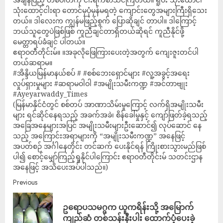
သုံးထောင့်ငါးရာ တောင်မှပုံမှန်မရတဲ့ ကျောင်းတွေအများကြီးရှိသေး
တယ်။ ဒါလေးက ကျွန်မဖြည့်စွက် ပြောဆိုချင် တာပါ။ ဒါကြောင့်
ဘယ်သူတွေပဲဖြစ်ဖြစ် ကူညီချင်တာရှိတယ်ဆိုရင် ကူညီနိုင်ဖို့
မေတ္တာရပ်ခံချင် ပါတယ်။
ဧရာဝတီတိုင်းမ်။ ။အခုလိုဖြေကြားပေးတဲ့အတွက် ကျေးဇူးတင်ပါ
တယ်ဆရာမ။
#အိန္ဒိယမြန်မာနယ်စပ် # #စစ်ဘေးရှောင်များ #လူ့အခွင့်အရေး
လှုပ်ရှားမှုများ #ဆရာမဝါဝါ #အမျိုးသမီးကဏ္ဍ #အင်တာဗျုး
#Ayeyarwaddy_Times
(မြန်မာနိုင်ငံတွင် စစ်တပ် အာဏာသိမ်းမှုကြောင့် လက်ရှိအမျိုးသမီး
များ ရင်ဆိုင်နေရသည့် အခက်အခဲ၊ စိန်ခေါ်မှုနှင့် ကျော်ဖြတ်ခဲ့ရသည့်
အခြေအနေများအပြင် အမျိုးသမီးများဦးဆောင်၍ လုပ်ဆောင် နေ
သည့် အကြောင်းအရာများကို “အမျိုးသမီးကဏ္ဍ” အနေဖြင့်
အပတ်စဉ် အင်္ဂါနေတိုင်း တင်ဆက် ပေးနိုင်ရန် ကြိုးစားသွားမည်ဖြစ်
ပါ၍ စောင့်မျှော်ကြည့်ရှုနိုင်ပါကြောင်း ဧရာ၀တီတိုင်းမ် သတင်းဌာန
အနေဖြင့် အသိပေးအပ်ပါသည်။)
Previous
ဥရောပသမဂ္ဂက ယူကရိန်းသို့ အမြောက်
ကျည်ဆံ တစ်သန်းနီးပါး ထောက်ပံ့ပေးခဲ့