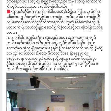
သွားရောက်ပြီးတော့ လူ့အခွင့်အရေးပညာ‌ပေးမှု တွေကို ဆက်လက်
ပြီးလုပ်ဆောင်နေတာ အခုထိပဲဖြစ်ပါတယ်။
ဧရာဝတီတိုင်းမ်။ ။ဆရာမဝါဝါအနေနဲ့ ဒီအိန္ဒိယ-မြန်မာ နယ်စပ်မှာ
စစ်ဘေးရှောင်တွေကို ကူညီပေးတာမျိုး၊ အသိပညာပေးတာမျိုးကို
လုပ်ဆောင်နေတယ်လို့လဲသိထားရတယ်။ သူတို့ (စစ်ရှောင်တွေ) နဲ့
ပတ်သက်ပြီး ဘယ်လိုမျိုး ဆောင်ရွက်ခဲ့တယ်ဆိုတာ ပြောပြပေးလို့ရ
မလား။
ဆရာမဝါဝါ။ ။ကျွန်မတို့က လူ့အခွင့်အရေး ပညာပေးမှုတွေလုပ်
တယ်။ မှတ်တမ်းကောက်ယူတာတွေ လုပ်တယ်ပေါ့နော်။ ၂၀၂၁
လောက်မှာ အဲ့လိုမျိုးတွေလုပ်နေရင်းနဲ့ တစ်ဆက်တည်းမှာ ကျွန်မတို့
ဘာ စဉ်းစားမိတာလဲဆိုတော့ ဒီကာလ ဒီအခြေအနေမှာ လူ့
အခွင့်အရေး ပညာပေးမှုပဲ လုပ်နေလို့မရဘူး။ တစ်ဖက်တည်းမှာ
နိုင်ငံရေးအရ လိုအပ်တဲ့လှုပ်ရှား ဆောင်ရွက်မှုတွေ လုပ်ဖို့လိုသေး
တယ်ဆိုတာမျိုး စဉ်းစားမိလာတယ်ပေါ့နော်။