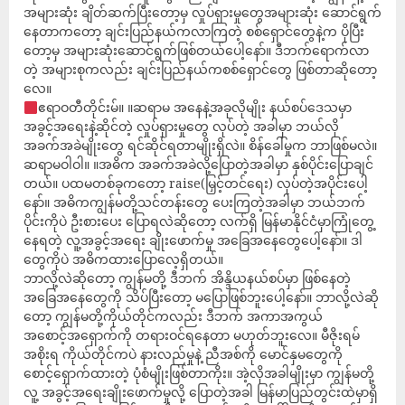
အများဆုံး ချိတ်ဆက်ပြီးတော့မှ လှုပ်ရှားမှုတွေအများဆုံး ဆောင်ရွက်
နေတာကတော့ ချင်းပြည်နယ်ကလာကြတဲ့ စစ်ရှောင်တွေနဲ့က ပိုပြီး
တော့မှ အများဆုံးဆောင်ရွက်ဖြစ်တယ်ပေါ့နော်။ ဒီဘက်ရောက်လာ
တဲ့ အများစုကလည်း ချင်းပြည်နယ်ကစစ်‌ရှောင်တွေ ဖြစ်တာဆိုတော့
လေ။
ဧရာဝတီတိုင်းမ်။ ။ဆရာမ အနေနဲ့အခုလိုမျိုး နယ်စပ်ဒေသမှာ
အခွင့်အရေးနဲ့ဆိုင်တဲ့ လှုပ်ရှားမှုတွေ လုပ်တဲ့ အခါမှာ ဘယ်လို
အခက်အခဲမျိုးတွေ ရင်ဆိုင်ရတာမျိုးရှိလဲ။ စိန်ခေါ်မှုက ဘာဖြစ်မလဲ။
ဆရာမဝါဝါ။ ။အဓိက အခက်အခဲလို့ပြောတဲ့အခါမှာ နှစ်ပိုင်းပြောချင်
တယ်။ ပထမတစ်ခုကတော့ raise(မြှင့်တင်ရေး) လုပ်တဲ့အပိုင်းပေါ့
နော်။ အဓိကကျွန်မတို့သင်တန်းတွေ ပေးကြတဲ့အခါမှာ ဘယ်ဘက်
ပိုင်းကိုပဲ ဦးစားပေး ပြောရလဲဆိုတော့ လက်ရှိ မြန်မာနိုင်ငံမှာကြုံတွေ့
နေရတဲ့ လူ့အခွင့်အရေး ချိုးဖောက်မှု အခြေအနေတွေပေါ့နော်။ ဒါ
တွေကိုပဲ အဓိကထားပြောလေ့ရှိတယ်။
ဘာလို့လဲဆိုတော့ ကျွန်မတို့ ဒီဘက် အိန္ဒိယနယ်စပ်မှာ ဖြစ်နေတဲ့
အခြေအနေတွေကို သိပ်ပြီးတော့ မပြောဖြစ်ဘူးပေါ့နော်။ ဘာလို့လဲဆို
တော့ ကျွန်မတို့ကိုယ်တိုင်ကလည်း ဒီဘက် အကာအကွယ်
အစောင့်အရှောက်ကို တရားဝင်ရနေတာ မဟုတ်ဘူးလေ။ မီဇိုးရမ်
အစိုးရ ကိုယ်တိုင်ကပဲ နားလည်မှုနဲ့ ညီအစ်ကို မောင်နှမတွေကို
စောင့်ရှောက်ထားတဲ့ ပုံစံမျိုးဖြစ်တာကိုး။ အဲ့လိုအခါမျိုးမှာ ကျွန်မတို့
လူ့ အခွင့်အရေးချိုးဖောက်မှုလို့ ပြောတဲ့အခါ မြန်မာပြည်တွင်းထဲမှာရှိ