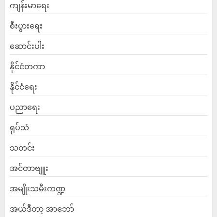
ကျန်းမာရေး
စီးပွားရေး
ဆောင်းပါး
နိုင်ငံတကာ
နိုင်ငံရေး
ပညာရေး
ရုပ်သံ
သတင်း
အင်တာဗျူး
အမျိုးသမီးကဏ္ဍ
အယ်ဒီတာ့ အာဘော်