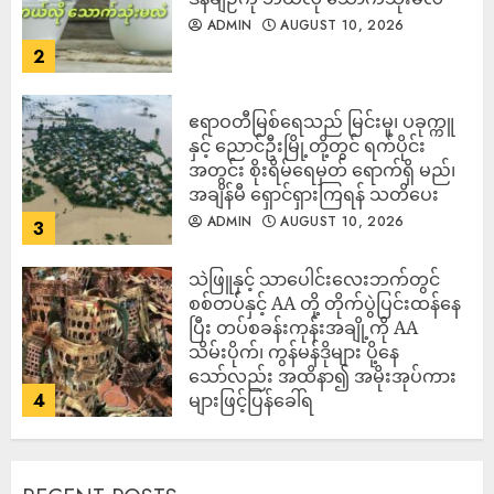
ADMIN
AUGUST 10, 2026
2
ဧရာဝတီမြစ်ရေသည် မြင်းမူ၊ ပခုက္ကူ
နှင့် ညောင်ဦးမြို့တို့တွင် ရက်ပိုင်း
အတွင်း စိုးရိမ်ရေမှတ် ရောက်ရှိ မည်၊
အချိန်မီ ရှောင်ရှားကြရန် သတိပေး
ADMIN
AUGUST 10, 2026
3
သဲဖြူနှင့် သာပေါင်းလေးဘက်တွင်
စစ်တပ်နှင့် AA တို့ တိုက်ပွဲပြင်းထန်‌နေ
ပြီး တပ်စခန်းကုန်းအချို့ကို AA
သိမ်းပိုက်၊ ကွန်မန်ဒိုများ ပို့နေ
သော်လည်း အထိနာ၍ အမိုးအုပ်ကား
4
များဖြင့်ပြန်ခေါ်ရ
ADMIN
AUGUST 10, 2026