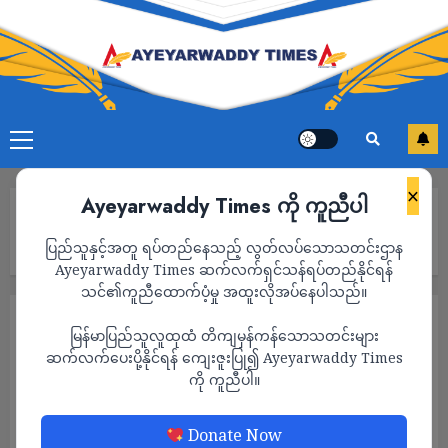
×
Ayeyarwaddy Times ကို ကူညီပါ
Home
ဧရာဝတီတိုင်းမ်သတင်းဌာန၏ သြဂုတ်လ ၁၅ရက်နေ့ မနက်ပိုင်း
ပြည်သူနှင့်အတူ ရပ်တည်နေသည့် လွတ်လပ်သောသတင်းဌာန
သတင်းအစီအစဉ်
Ayeyarwaddy Times ဆက်လက်ရှင်သန်ရပ်တည်နိုင်ရန်
သင်၏ကူညီထောက်ပံ့မှု အထူးလိုအပ်နေပါသည်။
ရုပ်သံ
သတင်း
မြန်မာပြည်သူလူထုထံ တိကျမှန်ကန်သောသတင်းများ
ဧရာဝတီတိုင်းမ်သတင်းဌာန၏ သြဂုတ်လ
ဆက်လက်ပေးပို့နိုင်ရန် ကျေးဇူးပြု၍ Ayeyarwaddy Times
ကို ကူညီပါ။
၁၅ရက်နေ့ မနက်ပိုင်း သတင်းအစီအစဉ်
ADMIN
AUGUST 15, 2022
Donate Now