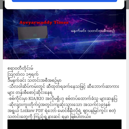
ဧရာဝတီတိုင်းမ်
သြဂုတ်လ ၁၅ရက်
ဒီမနက်ခင်း သတင်းအစီအစဉ်မှာ
-သီလဝါဆိပ်ကမ်းတွင် ဆီထုတ်ရခက်နေသဖြင့် ဆီဘောက်ဆာကား
များ တန်းစီစောင့်ဆိုင်းနေရ
-စစ်ကိုင်းမှာ KIA/KIO အလိုမရှိဟု စစ်တပ်ထောက်ခံသူ များဆန္ဒပြ
-ဆိုလျားကူးတိုက်ပွဲအတွင်းကျဆုံးသွားသော အသက်(၁၉)နှစ်
အရွယ် Loikaw PDF ရဲဘော် မောင်စီနီးလိုရဲ့ ဈာပနမြင်ကွင်း စတဲ့
သတင်းတွေကို ကြည့်ရှု့နားဆင် ရမှာ ဖြစ်ပါတယ်။