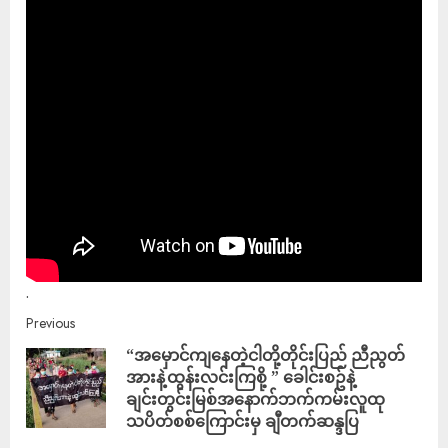
.
Previous
“အမှောင်ကျနေတဲ့ငါတို့တိုင်းပြည် ညီညွတ်
အားနဲ့ထွန်းလင်းကြစို့ ” ခေါင်းစဥ်နဲ့
ချင်းတွင်းမြစ်အနောက်ဘက်ကမ်းလူထု
သပိတ်စစ်ကြောင်းမှ ချီတက်ဆန္ဒပြ