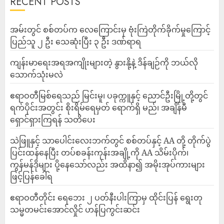
RECENT POSTS
‎အမ်းတွင် စစ်တပ်က လေကြောင်းမှ ဗုံးကြဲတိုက်ခိုက်မှုကြောင့်
ပြည်သူ ၂ ဦး သေဆုံးပြီး ၃ ဦး ဒဏ်ရာရ
ကျန်းမာရေးအရအကျိုးများတဲ့ နွားနို့နဲ့ ဒိန်ချဉ်ကို ဘယ်လို
သောက်သုံးမလဲ
ဧရာဝတီမြစ်ရေသည် မြင်းမူ၊ ပခုက္ကူနှင့် ညောင်ဦးမြို့တို့တွင်
ရက်ပိုင်းအတွင်း စိုးရိမ်ရေမှတ် ရောက်ရှိ မည်၊ အချိန်မီ
ရှောင်ရှားကြရန် သတိပေး
သဲဖြူနှင့် သာပေါင်းလေးဘက်တွင် စစ်တပ်နှင့် AA တို့ တိုက်ပွဲ
ပြင်းထန်‌နေပြီး တပ်စခန်းကုန်းအချို့ကို AA သိမ်းပိုက်၊
ကွန်မန်ဒိုများ ပို့နေသော်လည်း အထိနာ၍ အမိုးအုပ်ကားများ
ဖြင့်ပြန်ခေါ်ရ
ဧရာဝတီတိုင်း ရေဘေး ၂ ပတ်နီးပါးကြာမှ ထိုင်းပြန် ရွေးတု
သမ္မတမင်းအောင်လှိုင် ဟန်ပြကွင်းဆင်း