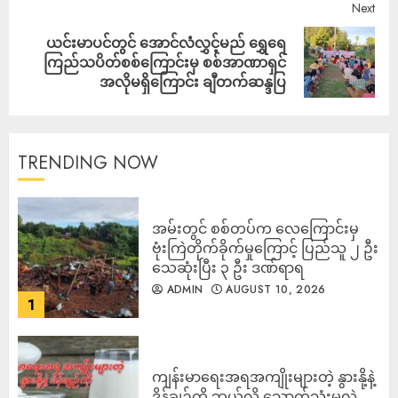
Next
ယင်းမာပင်တွင် အောင်လံလွှင့်မည် ရွှေရေ
ကြည်သပိတ်စစ်ကြောင်းမှ စစ်အာဏာရှင်
အလိုမရှိကြောင်း ချီတက်ဆန္ဒပြ
TRENDING NOW
‎အမ်းတွင် စစ်တပ်က လေကြောင်းမှ
ဗုံးကြဲတိုက်ခိုက်မှုကြောင့် ပြည်သူ ၂ ဦး
သေဆုံးပြီး ၃ ဦး ဒဏ်ရာရ
ADMIN
AUGUST 10, 2026
1
ကျန်းမာရေးအရအကျိုးများတဲ့ နွားနို့နဲ့
ဒိန်ချဉ်ကို ဘယ်လို သောက်သုံးမလဲ