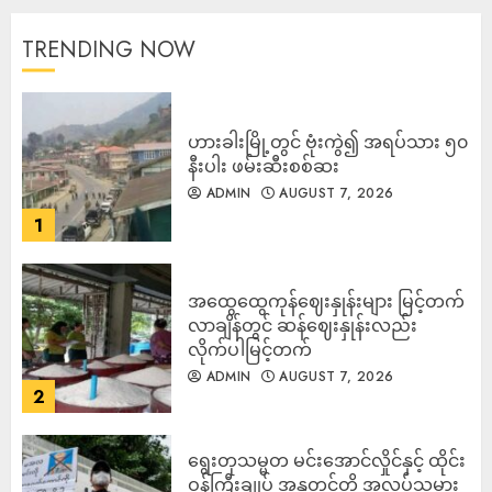
TRENDING NOW
ဟားခါးမြို့တွင် ဗုံးကွဲ၍ အရပ်သား ၅၀
နီးပါး ဖမ်းဆီးစစ်ဆး
ADMIN
AUGUST 7, 2026
1
အထွေထွေကုန်ဈေးနှုန်းများ မြင့်တက်
လာချိန်တွင် ဆန်ဈေးနှုန်းလည်း
လိုက်ပါမြင့်တက်
ADMIN
AUGUST 7, 2026
2
ရွေးတုသမ္မတ မင်းအောင်လှိုင်နှင့် ထိုင်း
ဝန်ကြီးချုပ် အနုတင်တို့ အလုပ်သမား