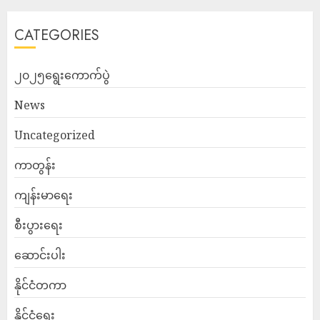
CATEGORIES
၂၀၂၅ရွေးကောက်ပွဲ
News
Uncategorized
ကာတွန်း
ကျန်းမာရေး
စီးပွားရေး
ဆောင်းပါး
နိုင်ငံတကာ
နိုင်ငံရေး