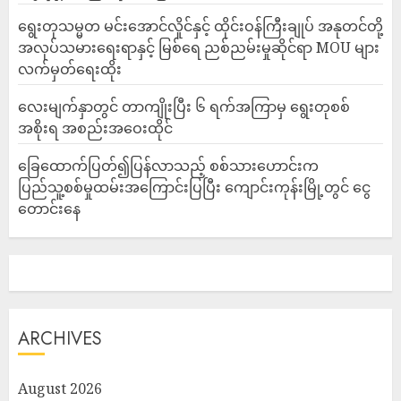
ရွေးတုသမ္မတ မင်းအောင်လှိုင်နှင့် ထိုင်းဝန်ကြီးချုပ် အနုတင်တို့
အလုပ်သမားရေးရာနှင့် မြစ်ရေ ညစ်ညမ်းမှုဆိုင်ရာ MOU များ
လက်မှတ်ရေးထိုး
လေးမျက်နှာတွင် တာကျိုးပြီး ၆ ရက်အကြာမှ ရွေးတုစစ်
အစိုးရ အစည်းအဝေးထိုင်
ခြေထောက်ပြတ်၍ပြန်လာသည့် စစ်သားဟောင်းက
ပြည်သူ့စစ်မှုထမ်းအကြောင်းပြပြီး ကျောင်းကုန်းမြို့တွင် ငွေ
တောင်းနေ
ARCHIVES
August 2026