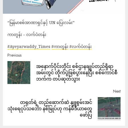
“မြန်မာစစ်အာဏာရှင်နှင့် UN ပြေးလမ်း”
ကာတွန်း – လက်ပံတန်း
#Ayeyarwaddy_Times
#ကာတွန်း
#လက်ပံတန်း
Previous
အနောက်ပိုင်းတိုင်း စစ်ဌာနချုပ်တည်ရှိရာ
အမ်းတွင် တိုက်ပွဲဖြစ်ပွားနေပြီး စစ်ကောင်စီ
ဘက်က တပ်ဆုတ်သွား
Next
တရုတ်ရဲ့ တည်ဆောက်ဆဲ နျူစွမ်းအင်
သုံးရေငုပ်သင်္ဘော နစ်မြုပ်ဟု ကန်မီဒီယာတွေ
ဖော်ပြ