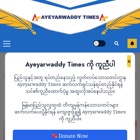
×
Ayeyarwaddy Times ကို ကူညီပါ
Home
“မြန်မာစစ်အာဏာရှင်နှင့် UN ပြေးလမ်း”
ပြည်သူနှင့်အတူ ရပ်တည်နေသည့် လွတ်လပ်သောသတင်းဌာန
Ayeyarwaddy Times ဆက်လက်ရှင်သန်ရပ်တည်နိုင်ရန်
ကာတွန်း
သင်၏ကူညီထောက်ပံ့မှု အထူးလိုအပ်နေပါသည်။
“မြန်မာစစ်အာဏာရှင်နှင့် UN ပြေးလမ်း”
မြန်မာပြည်သူလူထုထံ တိကျမှန်ကန်သောသတင်းများ
ADMIN
ဆက်လက်ပေးပို့နိုင်ရန် ကျေးဇူးပြု၍ Ayeyarwaddy Times
SEPTEMBER 28, 2024
ကို ကူညီပါ။
Donate Now