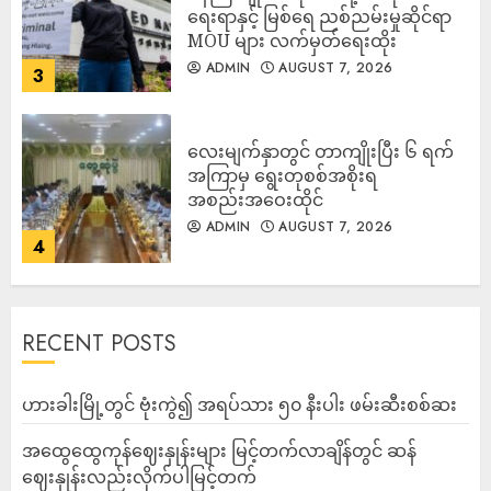
ရေးရာနှင့် မြစ်ရေ ညစ်ညမ်းမှုဆိုင်ရာ
MOU များ လက်မှတ်ရေးထိုး
ADMIN
AUGUST 7, 2026
3
လေးမျက်နှာတွင် တာကျိုးပြီး ၆ ရက်
အကြာမှ ရွေးတုစစ်အစိုးရ
အစည်းအဝေးထိုင်
ADMIN
AUGUST 7, 2026
4
RECENT POSTS
ဟားခါးမြို့တွင် ဗုံးကွဲ၍ အရပ်သား ၅၀ နီးပါး ဖမ်းဆီးစစ်ဆး
အထွေထွေကုန်ဈေးနှုန်းများ မြင့်တက်လာချိန်တွင် ဆန်
ဈေးနှုန်းလည်းလိုက်ပါမြင့်တက်