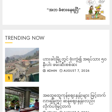
“အဘ ခံစားနေရပြီ”
TRENDING NOW
ဟားခါးမြို့တွင် ဗုံးကွဲ၍ အရပ်သား ၅၀
နီးပါး ဖမ်းဆီးစစ်ဆး
ADMIN
AUGUST 7, 2026
1
အထွေထွေကုန်ဈေးနှုန်းများ မြင့်တက်
လာချိန်တွင် ဆန်ဈေးနှုန်းလည်း
လိုက်ပါမြင့်တက်