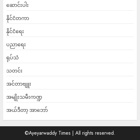
ဆောင်းပါး
နိုင်ငံတကာ
နိုင်ငံရေး
ပညာရေး
ရုပ်သံ
သတင်း
အင်တာဗျူး
အမျိုးသမီးကဏ္ဍ
အယ်ဒီတာ့ အာဘော်
©Ayeyarwaddy Times | All rights reserved.