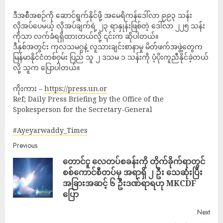
ဒီအစီအစဉ်ကို ဆောင်ရွက်နိုင်ဖို့ အမေရိကန်ဒေါ်လာ ၉၉၃ သန်း
လိုအပ်ပေမယ့် လိုအပ်ချက်ရဲ့ ၂၃ ရာနှုန်းဖြစ်တဲ့ ဒေါ်လာ ၂၂၅ သန်း
ကိုသာ လက်ခံရရှိထားတယ်လို့ ၎င်းက ဆိုပါတယ်။
ဒီနှစ်အတွင်း ကုလသမဂ္ဂနဲ့ လူသားချင်းစာနာမှု မိတ်ဖက်အဖွဲ့တွေက
မြန်မာနိုင်ငံတစ်ဝှမ်း ပြည် သူ ၂ ဒသမ ၁ သန်းကို ပံ့ပိုးကူညီနိုင်ခဲ့တယ်
လို့ သူက ပြောပါတယ်။
ကိုးကား –
https://press.un.or
Ref; Daily Press Briefing by the Office of the
Spokesperson for the Secretary-General
#Ayeyarwaddy_Times
Previous
တောင်ငူ လေတပ်စခန်းကို တိုက်ခိုက်ရာတွင်
စစ်ကောင်စီတပ်မှ အရာရှိ ၂ ဦး သေဆုံးပြီး
အခြားအဆင့် ၆ ဦးဒဏ်ရာရဟု MKCDF
ပြော
Next