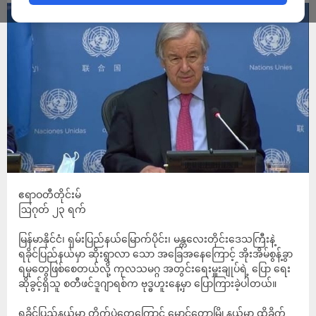
ဧရာဝတီတိုင်းမ်
ဩဂုတ် ၂၃ ရက်
မြန်မာနိုင်ငံ၊ ရှမ်းပြည်နယ်မြောက်ပိုင်း၊ မန္တလေးတိုင်းဒေသကြီးနဲ့
ရခိုင်ပြည်နယ်မှာ ဆိုးရွာလာ သော အခြေအနေကြောင့် အိုးအိမ်စွန့်ခွာ
ရမှုတွေဖြစ်စေတယ်လို့ ကုလသမဂ္ဂ အတွင်းရေးမှူးချုပ်ရဲ့ ပြော ရေး
ဆိုခွင့်ရှိသူ စတီဖင်ဒူဂျာရစ်က ဗုဒ္ဓဟူးနေ့မှာ ပြောကြားခဲ့ပါတယ်။
ရခိုင်ပြည်နယ်မှာ တိုက်ပွဲတွေကြောင့် မောင်တောမြို့နယ်မှာ ထိခိုက်