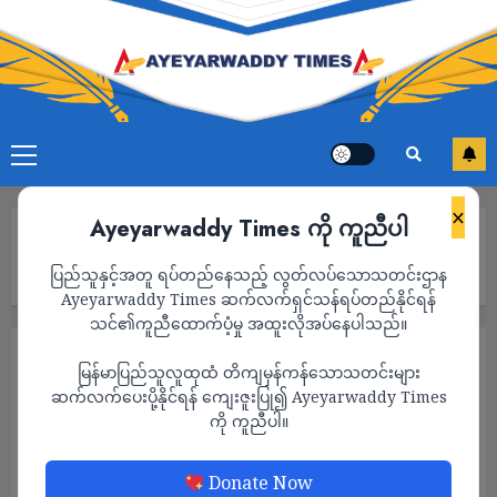
×
Ayeyarwaddy Times ကို ကူညီပါ
Home
မြန်မာပဋိပက္ခ ကျယ်ပြန့်လာပြီး စစ်ရှောင်တွေရဲ့ လိုအပ်ချက်တွေ တိုး
ပြည်သူနှင့်အတူ ရပ်တည်နေသည့် လွတ်လပ်သောသတင်းဌာန
လာဟု ကုလ ပြော
Ayeyarwaddy Times ဆက်လက်ရှင်သန်ရပ်တည်နိုင်ရန်
သင်၏ကူညီထောက်ပံ့မှု အထူးလိုအပ်နေပါသည်။
နိုင်ငံရေး
သတင်း
မြန်မာပြည်သူလူထုထံ တိကျမှန်ကန်သောသတင်းများ
မြန်မာပဋိပက္ခ ကျယ်ပြန့်လာပြီး စစ်ရှောင်တွေရဲ့
ဆက်လက်ပေးပို့နိုင်ရန် ကျေးဇူးပြု၍ Ayeyarwaddy Times
ကို ကူညီပါ။
လိုအပ်ချက်တွေ တိုးလာဟု ကုလ ပြော
ADMIN
AUGUST 23, 2024
Donate Now