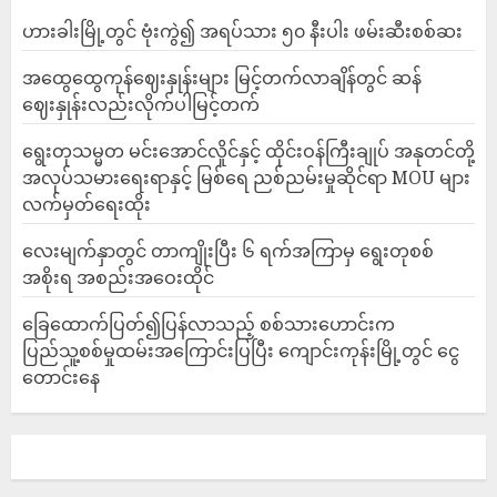
ဟားခါးမြို့တွင် ဗုံးကွဲ၍ အရပ်သား ၅၀ နီးပါး ဖမ်းဆီးစစ်ဆး
အထွေထွေကုန်ဈေးနှုန်းများ မြင့်တက်လာချိန်တွင် ဆန်
ဈေးနှုန်းလည်းလိုက်ပါမြင့်တက်
ရွေးတုသမ္မတ မင်းအောင်လှိုင်နှင့် ထိုင်းဝန်ကြီးချုပ် အနုတင်တို့
အလုပ်သမားရေးရာနှင့် မြစ်ရေ ညစ်ညမ်းမှုဆိုင်ရာ MOU များ
လက်မှတ်ရေးထိုး
လေးမျက်နှာတွင် တာကျိုးပြီး ၆ ရက်အကြာမှ ရွေးတုစစ်
အစိုးရ အစည်းအဝေးထိုင်
ခြေထောက်ပြတ်၍ပြန်လာသည့် စစ်သားဟောင်းက
ပြည်သူ့စစ်မှုထမ်းအကြောင်းပြပြီး ကျောင်းကုန်းမြို့တွင် ငွေ
တောင်းနေ