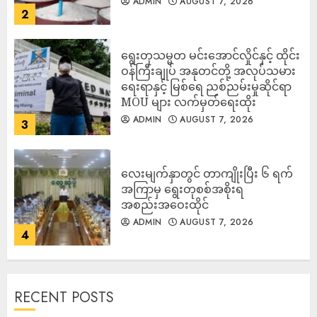
ADMIN
AUGUST 7, 2026
2
ရွေးတုသမ္မတ မင်းအောင်လှိုင်နှင့် ထိုင်း
ဝန်ကြီးချုပ် အနုတင်တို့ အလုပ်သမား
ရေးရာနှင့် မြစ်ရေ ညစ်ညမ်းမှုဆိုင်ရာ
MOU များ လက်မှတ်ရေးထိုး
ADMIN
AUGUST 7, 2026
3
လေးမျက်နှာတွင် တာကျိုးပြီး ၆ ရက်
အကြာမှ ရွေးတုစစ်အစိုးရ
အစည်းအဝေးထိုင်
ADMIN
AUGUST 7, 2026
4
RECENT POSTS