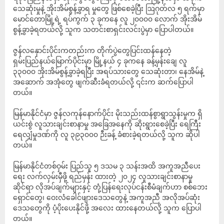
သေဆုံးမှုနဲ့ အိုးအိမ်စွန့်ခွာရ မှုတွေ ဖြစ်စေခဲ့ပြီး ဩဂုတ်လ ၅ ရက်မှာ
မောင်တောမြို့ရဲ့ ရပ်ကွက် ၃ ခုကနေ လူ ၂၀၀၀၀ လောက် အိုးအိမ်
စွန့်ခွာခဲ့ရတယ်လို့ သူက သတင်းစာရှင်းလင်းပွဲမှာ ပြောပါတယ်။
ဇွန်လနှောင်းပိုင်းကတည်းက တိုက်ပွဲတွေပြင်းထန်နေတဲ့
ရှမ်းပြည်နယ်မြောက်ပိုင်းမှာ မြို့နယ် ၄ ခုကနေ ခန့်မှန်းချေ လူ
၃၃၀၀၀ အိုးအိမ်စွန့်ခွာခဲ့ရပြီး အရပ်သားတွေ သေဆုံးတာ၊ နေအိမ်နဲ့
အဆောက် အအုံတွေ ဖျက်ဆီးခံရတယ်လို့ ၎င်းက ဆက်ပြောပါ
တယ်။
မြန်မာနိုင်ငံမှာ ဇွန်လကုန်နောက်ပိုင်း မိုးသည်းထန်စွာရွာသွန်းမှုက ရှိ
ယင်းစွဲ လူသားချင်းစာနာမှု အခြေအနေကို ဆိုးရွားစေခဲ့ပြီး ရေကြီး
ရေလျှံမှုဒဏ်ကို လူ ၃၉၃၀၀၀ ဉီးခန့် ခံစားခဲ့ရတယ်လို့ သူက ဆိုပါ
တယ်။
မြန်မာနိုင်ငံတစ်ဝှမ်း ပြည်သူ ၅ ဒသမ ၃ သန်းအထိ အကူအညီပေး
ရေး လက်လှမ်းမှီဖို့ ရည်မှန်း ထားတဲ့ ၂၀၂၄ လူသားချင်းစာနာမှု
ဆိုင်ရာ လိုအပ်ချက်များနှင့် တုံ့ပြန်ရေးလုပ်ငန်းစီမံချက်ဟာ စစ်ဘေး
ရှောင်တွေ၊ ဝေးလံခေါင်ဖျားဒေသတွေနဲ့ အကူအညီ အလိုအပ်ဆုံး
ဒေသတွေကို ပံ့ပိုးပေးနိုင်ဖို့ အလေး ထားနေတယ်လို့ သူက ပြောပါ
တယ်။