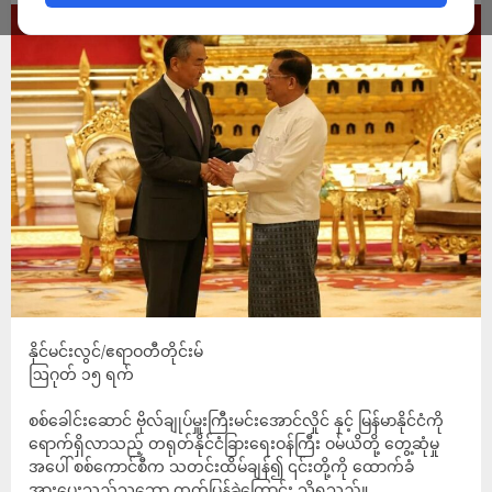
နိုင်မင်းလွင်/ဧရာဝတီတိုင်းမ်
ဩဂုတ် ၁၅ ရက်
စစ်ခေါင်းဆောင် ဗိုလ်ချုပ်မှူးကြီးမင်းအောင်လှိုင် နှင့် မြန်မာနိုင်ငံကို
ရောက်ရှိလာသည့် တရုတ်နိုင်ငံခြားရေးဝန်ကြီး ဝမ်ယိတို့ တွေ့ဆုံမှု
အပေါ် စစ်ကောင်စီက သတင်းထိမ်ချန်၍ ၎င်းတို့ကို ထောက်ခံ
အားပေးသည့်သဘော ထုတ်ပြန်ခဲ့ကြောင်း သိရသည်။