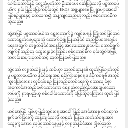
ခေါင်းဆောင်နှင့် တွေ့ဆုံမှုကိုသာ ဦးစားပေး ဖော်ပြခဲ့သလို မစ္စတာဝမ်
ယိက ရှမ်းပြည်မြောက်ပိုင်းတွင် EROs အဖွဲ့များ၏ မြို့ရွာများအပေါ်
ဖြစ်စဉ်များနှင့် ပတ်သက်၍ ဆန့်ကျင်သည်ဟုလည်း စစ်ကောင်စီက
ဆိုသည်။
ထို့အပြင် မစ္စတာဝမ်ယိက ရွေးကောက်ပွဲ ကျင်းပရန် ကြိုတင်ပြင်ဆင်
ဆောင်ရွက်နေမှုများကို ထောက်ခံ၍ မြန်မာနိုင်ငံ တည်ငြိမ်အေးချမ်း
ရေးအတွက် တရုတ်နိုင်ငံအနေဖြင့် အလေးထားပူးပေါင်း ဆောင်ရွက်
လျက်ရှိသည်ဟု ဆွေးနွေးခဲ့ကြောင်း စစ်ကောင်စီက ၎င်းတို့ဝါဒဖြန့်
သတင်းစာများမှတစ်ဆင့် ထုတ်ပြန်ဖော်ပြသည်။
သို့သော် တရုတ်သံရုံးနှင့် ဆင်ဟွာ သတင်းဌာန၏ ထုတ်ပြန်ချက်တွင်
မူ မစ္စတာဝမ်ယိက နိုင်ငံရေးအရ ရင်ကြားစေ့ရေး၊ ဒီမိုကရေစီ အသွင်
ကူးပြောင်းရေး လုပ်ငန်းစဉ် ပြန်လည်စတင်ရေးကို ဆောလျင်စွာ
အကောင်အထည်ဖော်ဆောင်ကာ ရေရှည်တည်ငြိမ်အေးချမ်းသော
လမ်းကို ရှာရမည်ဟု စစ်ခေါင်းဆောင်ကို ပြောဆိုခဲ့ကြောင်း ထုတ်ပြန်
ခဲ့သည်။
ယင်းအပြင် မြန်မာ့ပြည်တွင်းရေးအပေါ် ပြည်ပအင်အားစု ဝင်ရောက်
စွက်ဖက်ခြင်းကို ဆန့်ကျင်သလို တရုတ်-မြန်မာ ဆက်ဆံရေးအား
သွေးကွဲအောင် လုပ်ဆောင်နေမှုနှင့် တရုတ်နိုင်ငံအား အိုးမဲသုတ်