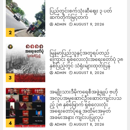
ပြည်တွင်းစက်သုံးဆီဈေး ၃ ပတ်
ဆက်တိုက်မြင့်တက်
ADMIN
AUGUST 9, 2026
2
မြန်မာပြည်သူနှင့်အတူရပ်တည်
ကြောင်း ရှစ်လေးလုံးအရေးတော်ပုံ ၃၈
နှစ်ပြည့်တွင် သံရုံးများထုတ်ပြန်
ADMIN
AUGUST 8, 2026
3
အမျိုးသားဒီမိုကရေစီအဖွဲ့ချုပ် ဗဟို
အလုပ်အမှုဆောင်ဦးဆောင်ကျင်းပသ
ည့် ၃၈ နှစ်မြောက် ရှစ်လေးလုံး
အရေးတော်ပုံနေ့ အထိမ်းအမှတ်
အခမ်းအနား ကျင်းပပြုလုပ်
4
ADMIN
AUGUST 8, 2026