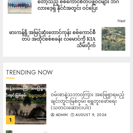
တော့သည့် စစ်ကောင်စီတပ်ဖွဲ့ဝင်များ ဘင်္ဂ
လားဒေ့ရှ် နိုင်ငံအတွင်း ဝင်ပြေး
Next
ဖားကန့်ရှိ အမြင့်ဆုံးတောင်ကုန်း စစ်ကောင်စီ
တပ် အထိုင်စစ်စခန်း လမောင်ကို KIA
သိမ်းပိုက်
TRENDING NOW
ဝမ်းစာနဲ့သဘာဝကြား အဖြေရှာရမည့်
ချင်းတွင်းမြစ်ဝှမ်း ရွှေတူးဖော်ရေး
(သတင်းဆောင်းပါး)
ADMIN
AUGUST 9, 2026
1