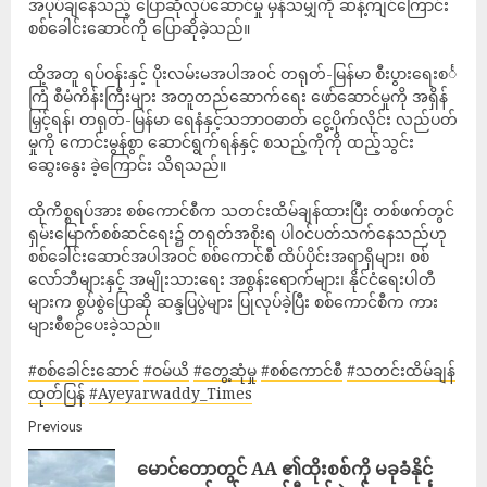
အပုပ်ချနေသည့် ပြောဆိုလုပ်ဆောင်မှု မှန်သမျှကို ဆန့်ကျင်ကြောင်း
စစ်ခေါင်းဆောင်ကို ပြောဆိုခဲ့သည်။
ထို့အတူ ရပ်ဝန်းနှင့် ပိုးလမ်းမအပါအဝင် တရုတ်-မြန်မာ စီးပွားရေးစင်္
ကြံ စီမံကိန်းကြီးများ အတူတည်ဆောက်ရေး ဖော်ဆောင်မှုကို အရှိန်
မြှင့်ရန်၊ တရုတ်-မြန်မာ ရေနံနှင့်သဘာဝဓာတ် ငွေ့ပိုက်လိုင်း လည်ပတ်
မှုကို ကောင်းမွန်စွာ ဆောင်ရွက်ရန်နှင့် စသည့်ကိုကို ထည့်သွင်း
ဆွေးနွေး ခဲ့ကြောင်း သိရသည်။
ထိုကိစ္စရပ်အား စစ်ကောင်စီက သတင်းထိမ်ချန်ထားပြီး တစ်ဖက်တွင်
ရှမ်းမြောက်စစ်ဆင်ရေး၌ တရုတ်အစိုးရ ပါဝင်ပတ်သက်နေသည်ဟု
စစ်ခေါင်းဆောင်အပါအဝင် စစ်ကောင်စီ ထိပ်ပိုင်းအရာရှိများ၊ စစ်
လော်ဘီများနှင့် အမျိုးသားရေး အစွန်းရောက်များ၊ နိုင်ငံရေးပါတီ
များက စွပ်စွဲပြောဆို ဆန္ဒပြပွဲများ ပြုလုပ်ခဲ့ပြီး စစ်ကောင်စီက ကား
များစီစဉ်ပေးခဲ့သည်။
#စစ်ခေါင်းဆောင်
#ဝမ်ယိ
#တွေ့ဆုံမှု
#စစ်ကောင်စီ
#သတင်းထိမ်ချန်
ထုတ်ပြန်
#Ayeyarwaddy_Times
Previous
မောင်တောတွင် AA ၏ထိုးစစ်ကို မခုခံနိုင်