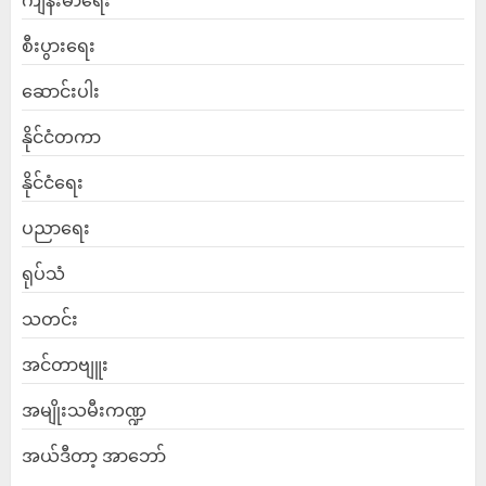
ကျန်းမာရေး
စီးပွားရေး
ဆောင်းပါး
နိုင်ငံတကာ
နိုင်ငံရေး
ပညာရေး
ရုပ်သံ
သတင်း
အင်တာဗျူး
အမျိုးသမီးကဏ္ဍ
အယ်ဒီတာ့ အာဘော်