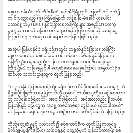
မစ္စတာ ဝမ်ယိသည် ထိုင်းနိုင်ငံ၊ ချင်းမိုင်မြို့တွင် ဩဂုတ် ၁၆ ရက်၌
ကျင်းပသွားမည့် (၉) ကြိမ်မြောက် လန်ချန်း-မဲခေါင် ပူးပေါင်း
ဆောင်ရွက်မှု (LMC) နိုင်ငံခြားရေးဝန်ကြီးများ အစည်းအဝေးကို
ပူးတွဲသဘာပတိအဖြစ် တက်ရောက်ရင်း မြန်မာနိုင်ငံသို့ ယမန်နေ့
ဩဂုတ် ၁၄ ရက်နေ့က ဝင်ရောက်လာခြင်း ဖြစ်သည်။
အဆိုပါ မြန်မာနိုင်ငံ ခရီးစဉ်အတွင်း တရုတ်နိုင်ငံခြားရေးဝန်ကြီး
မစ္စတာဝမ်ယိက စစ်ခေါင်းဆောင်၊ စစ်ကောင်စီခန့် နိုင်ငံခြားရေး
ဝန်ကြီး ဦးသန်းဆွေတို့အပြင် အာဏာရှင်ဟောင်း ဗိုလ်ချုပ်မှူး
ကြီး(ငြိမ်း) သန်းရွှေနှင့်ပါ တွေ့ဆုံဆွေးနွေးခဲ့ကြောင်း တရုတ်သံရုံး၊
ဆင်ဟွာ သတင်းဌာနတို့က ထုတ်ပြန်ခဲ့သည်။
“တရုတ်နိုင်ငံခြားရေးဝန်ကြီး ခရီးစဉ်က ထိပ်ပိုင်းခေါင်းဆောင်မှုရဲ့ သံ
န္နိဌာန်ပိုင်းဖြတ်ထားမှု ပြတယ်လို့ ယူဆပါတယ်။ သူတို့မှာ စဉ်းစားထား
တဲ့ လုပ်ငန်းစဉ်ရှိတယ်။ အာဂျင်ဒါရှိတယ်။ အင်အားလည်း ရှိတယ်။
မြန်မာပြည် ပဋိပက္ခကို အရွေ့တစ်စုံတစ်ရာ တွန်းမယ် ယူဆပါတယ်”
ဟု မြန်မာ့အရေး လေ့လာသူတစ်ဦးက ဧရာဝတီတိုင်းမ်ကို ပြောသည်။
ထိုသို့တွေ့ဆုံမှုနှင့် ပတ်သက်၍ စစ်ကောင်စီက ထုတ်ပြန်ရာတွင်မူ
ဗိုလ်ချုပ်မှူးကြီး(ငြိမ်း) သန်းရွှေနှင့် တွေ့ဆုံမှုကို ချန်လပ်ထားပြီး စစ်