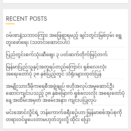
RECENT POSTS
ဝမ်းစာနဲ့သဘာဝကြား အဖြေရှာရမည့် ချင်းတွင်းမြစ်ဝှမ်း ရွှေ
တူးဖော်ရေး (သတင်းဆောင်းပါး)
ပြည်တွင်းစက်သုံးဆီဈေး ၃ ပတ်ဆက်တိုက်မြင့်တက်
မြန်မာပြည်သူနှင့်အတူရပ်တည်ကြောင်း ရှစ်လေးလုံး
အရေးတော်ပုံ ၃၈ နှစ်ပြည့်တွင် သံရုံးများထုတ်ပြန်
အမျိုးသားဒီမိုကရေစီအဖွဲ့ချုပ် ဗဟိုအလုပ်အမှုဆောင်ဦး
ဆောင်ကျင်းပသည့် ၃၈ နှစ်မြောက် ရှစ်လေးလုံး အရေးတော်ပုံ
နေ့ အထိမ်းအမှတ် အခမ်းအနား ကျင်းပပြုလုပ်
မင်းအောင်လှိုင်ရဲ့ ဘန်ကောက်ခရီးစဉ်ဟာ မြန်မာစစ်အုပ်စုကို
တရားဝင်မှုပေးတာမဟုတ်ဘူးလို့ ထိုင်း ပြော