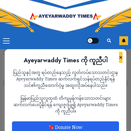
×
Ayeyarwaddy Times ကို ကူညီပါ
Home
စစ်ခေါင်းဆောင်နှင့် ဝမ်ယိ တွေ့ဆုံမှုအပေါ် စစ်ကောင်စီက သတင်း
ပြည်သူနှင့်အတူ ရပ်တည်နေသည့် လွတ်လပ်သောသတင်းဌာန
ထိမ်ချန် ထုတ်ပြန်
Ayeyarwaddy Times ဆက်လက်ရှင်သန်ရပ်တည်နိုင်ရန်
သင်၏ကူညီထောက်ပံ့မှု အထူးလိုအပ်နေပါသည်။
နိုင်ငံရေး
သတင်း
မြန်မာပြည်သူလူထုထံ တိကျမှန်ကန်သောသတင်းများ
စစ်ခေါင်းဆောင်နှင့် ဝမ်ယိ တွေ့ဆုံမှုအပေါ် စစ်
ဆက်လက်ပေးပို့နိုင်ရန် ကျေးဇူးပြု၍ Ayeyarwaddy Times
ကို ကူညီပါ။
ကောင်စီက သတင်းထိမ်ချန် ထုတ်ပြန်
ADMIN
AUGUST 15, 2024
Donate Now