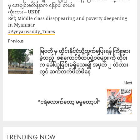
မှ အေချင်းစတိန်နာက ပြောပါ တယ်။
ကိုးကား – UNDP
Ref; Middle class disappearing and poverty deepening
in Myanmar
#Ayeyarwaddy_Times
Previous
မြ၀တီ မှ ထိုင်းနိုင်ငံသို့ထွက်ပြေးရန် ကြိုးစား
ခဲ့သည့် စစ်ကောင်စီတပ်ဖွဲ့ဝင်များ ကို ထိုင်း
က ခေါ်ယူခြင်းမရှိသေး၍ အမှတ် ၂ တံတား
တွင် ဆက်လက်ပိတ်မိနေ
Next
“ငရဲလောက်တော့ မမှုတော့ပါ”
TRENDING NOW