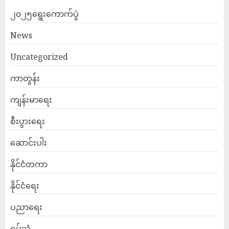
၂၀၂၅ရွေးကောက်ပွဲ
News
Uncategorized
ကာတွန်း
ကျန်းမာရေး
စီးပွားရေး
ဆောင်းပါး
နိုင်ငံတကာ
နိုင်ငံရေး
ပညာရေး
ရုပ်သံ