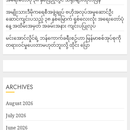
အမျိုးသားဒီမိုကရေစီအဖွဲ့ချုပ် ဗဟိုအလုပ်အမှုဆောင်ဦး
ဆောင်ကျင်းပသည့် ၃၈ နှစ်မြောက် ရှစ်လေးလုံး အရေးတော်ပုံ
နေ့ အထိမ်းအမှတ် အခမ်းအနား ကျင်းပပြုလုပ်
မင်းအောင်လှိုင်ရဲ့ ဘန်ကောက်ခရီးစဉ်ဟာ မြန်မာစစ်အုပ်စုကို
တရားဝင်မှုပေးတာမဟုတ်ဘူးလို့ ထိုင်း ပြော
ARCHIVES
August 2026
July 2026
June 2026