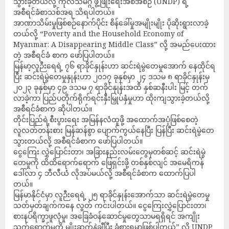
သွားခဲ့တယ်လို့ ကုလသမဂ္ဂ ဖွံ့ဖြိုးရေးအစီအစဉ် (UNDP) ရဲ့
အစီရင်ခံစာသစ်အရ သိရပါတယ်။
အာဏာသိမ်းမှုဖြစ်စဉ်နောက်ပိုင်း စိန်ခေါ်မှုအမျိုးမျိုး ပိုဆိုးရွားလာခဲ့
တယ်လို့ “Poverty and the Household Economy of
Myanmar: A Disappearing Middle Class” လို့ အမည်ပေးထား
တဲ့ အစီရင်ခံ စာက ဖော်ပြပါတယ်။
မြန်မာ့လူဉီးရေရဲ့ ၇၆ ရာခိုင်နှုန်းဟာ ဆင်းရဲမွဲတေမှုအောက် နေထိုင်ရ
ပြီး ဆင်းရဲမွဲတေမှုနှုန်းဟာ ၂၀၁၇ ခုနှစ်မှာ ၂၄ ဒသမ ၈ ရာခိုင်နှုန်းမှ
၂၀၂၃ ခုနှစ်မှာ ၄၉ ဒသမ ၇ ရာခိုင်နှုန်းအထိ နှစ်ဆနီးပါး မြင့် တက်
လာခဲ့ကာ ပြည်ပတိုက်ရိုက်ရင်းနှီးမြှုပ်နှံမှုဟာ ထိုးကျသွားခဲ့တယ်လို့
အစီရင်ခံစာက ဆိုပါတယ်။
တိုင်းပြည်ရဲ့စီးပွားရေး အမြန်နလံထူဖို့ အထောက်အပံ့ဖြစ်စေတဲ့
လူလတ်တန်းစား မြန်ဆန်စွာ ပျောက်ကွယ်နေပြီး ပြန်ပြီး ဆင်းရဲမွဲတေ
သွားတယ်လို့ အစီရင်ခံစာက ဖော်ပြပါတယ်။
ငွေကြေး လွှဲပြောင်းတာ၊ အခြားနည်းလမ်းတွေမှတစ်ဆင့် ဆင်းရဲမွဲ
တေမှုကို ထိထိရောက်ရောက် ဖြေရှင်းဖို့ တစ်နှစ်လျင် အမေရိကန်
ဒေါ်လာ ၄ ဘီလီယံ လိုအပ်မယ်လို့ အစီရင်ခံစာက ထောက်ပြပါ
တယ်။
မြန်မာနိုင်ငံမှာ လူဉီးရေရဲ့ ၂၅ ရာခိုင်နှုန်းအောက်သာ ဆင်းရဲမွဲတေမှု
သတ်မှတ်ချက်ကနေ လွတ် ကင်းပါတယ်။ ငွေကြေးလွှဲပြောင်းတာ၊
စားနပ်ရိက္ခာဖူလုံမှု၊ အခြေခံဝန်ဆောင်မှုတွေသာမရရှိရင် အကျိုး
သက်ရောက်မှုကို မျိုးဆက်နဲ့ချီပြီး ခံစားရမှာဖြစ်ပါတယ်” လို့ UNDP