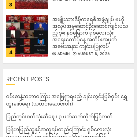
3
အမျိုးသားဒီမိုကရေစီအဖွဲ့ချုပ် ဗဟို
အလုပ်အမှုဆောင်ဦးဆောင်ကျင်းပသ
ည့် ၃၈ နှစ်မြောက် ရှစ်လေးလုံး
အရေးတော်ပုံနေ့ အထိမ်းအမှတ်
အခမ်းအနား ကျင်းပပြုလုပ်
4
ADMIN
AUGUST 8, 2026
RECENT POSTS
ဝမ်းစာနဲ့သဘာဝကြား အဖြေရှာရမည့် ချင်းတွင်းမြစ်ဝှမ်း ရွှေ
တူးဖော်ရေး (သတင်းဆောင်းပါး)
ပြည်တွင်းစက်သုံးဆီဈေး ၃ ပတ်ဆက်တိုက်မြင့်တက်
မြန်မာပြည်သူနှင့်အတူရပ်တည်ကြောင်း ရှစ်လေးလုံး
အရေးတော်ပုံ ၃၈ နှစ်ပြည့်တွင် သံရုံးများထုတ်ပြန်