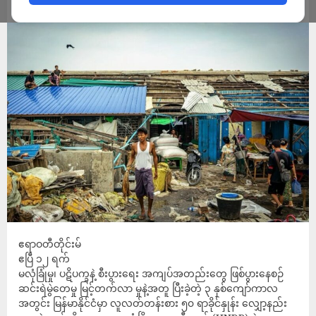
ADMIN
APRIL 12, 2024
ဧရာဝတီတိုင်းမ်
ဧပြီ ၁၂ ရက်
မလုံခြုံမှု၊ ပဋိပက္ခနဲ့ စီးပွားရေး အကျပ်အတည်းတွေ ဖြစ်ပွားနေစဉ်
ဆင်းရဲမွဲတေမှု မြင့်တက်လာ မှုနဲ့အတူ ပြီးခဲ့တဲ့ ၃ နှစ်ကျော်ကာလ
အတွင်း မြန်မာနိုင်ငံမှာ လူလတ်တန်းစား ၅၀ ရာခိုင်နှုန်း လျှော့နည်း