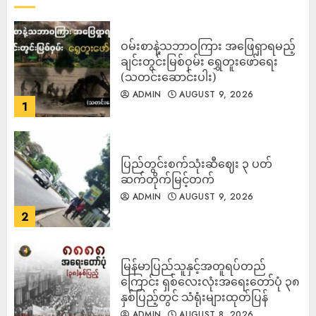
ဝမ်းစာနဲ့သဘာဝကြား အဖြေရှာရမည့်
ချင်းတွင်းမြစ်ဝှမ်း ရွှေတူးဖော်ရေး
(သတင်းဆောင်းပါး)
ADMIN
AUGUST 9, 2026
1
ပြည်တွင်းစက်သုံးဆီဈေး ၃ ပတ်
ဆက်တိုက်မြင့်တက်
ADMIN
AUGUST 9, 2026
2
မြန်မာပြည်သူနှင့်အတူရပ်တည်
ကြောင်း ရှစ်လေးလုံးအရေးတော်ပုံ ၃၈
နှစ်ပြည့်တွင် သံရုံးများထုတ်ပြန်
ADMIN
AUGUST 8, 2026