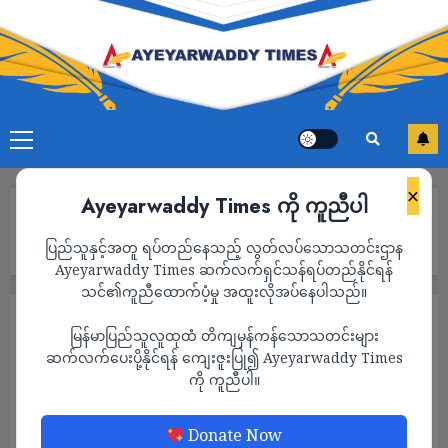
×
Ayeyarwaddy Times ကို ကူညီပါ
Home
မြန်မာမှာ စစ်အာဏာသိမ်းမှုကြောင့် လူလတ်တန်းစား ပျောက်ကွယ်ပြီး
ပြည်သူနှင့်အတူ ရပ်တည်နေသည့် လွတ်လပ်သောသတင်းဌာန
ဆင်းရဲမွဲတေမှု ကြီးမားလာ
Ayeyarwaddy Times ဆက်လက်ရှင်သန်ရပ်တည်နိုင်ရန်
သင်၏ကူညီထောက်ပံ့မှု အထူးလိုအပ်နေပါသည်။
သတင်း
မြန်မာပြည်သူလူထုထံ တိကျမှန်ကန်သောသတင်းများ
မြန်မာမှာ စစ်အာဏာသိမ်းမှုကြောင့် လူလတ်
ဆက်လက်ပေးပို့နိုင်ရန် ကျေးဇူးပြု၍ Ayeyarwaddy Times
ကို ကူညီပါ။
တန်းစား ပျောက်ကွယ်ပြီး ဆင်းရဲမွဲတေမှု
ကြီးမားလာ
Donate Now