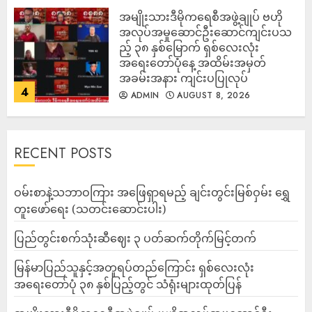
အမျိုးသားဒီမိုကရေစီအဖွဲ့ချုပ် ဗဟို
အလုပ်အမှုဆောင်ဦးဆောင်ကျင်းပသ
ည့် ၃၈ နှစ်မြောက် ရှစ်လေးလုံး
အရေးတော်ပုံနေ့ အထိမ်းအမှတ်
အခမ်းအနား ကျင်းပပြုလုပ်
4
ADMIN
AUGUST 8, 2026
RECENT POSTS
ဝမ်းစာနဲ့သဘာဝကြား အဖြေရှာရမည့် ချင်းတွင်းမြစ်ဝှမ်း ရွှေ
တူးဖော်ရေး (သတင်းဆောင်းပါး)
ပြည်တွင်းစက်သုံးဆီဈေး ၃ ပတ်ဆက်တိုက်မြင့်တက်
မြန်မာပြည်သူနှင့်အတူရပ်တည်ကြောင်း ရှစ်လေးလုံး
အရေးတော်ပုံ ၃၈ နှစ်ပြည့်တွင် သံရုံးများထုတ်ပြန်