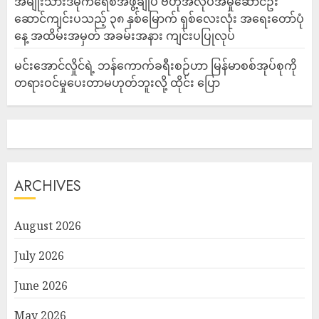
အမျိုးသားဒီမိုကရေစီအဖွဲ့ချုပ် ဗဟိုအလုပ်အမှုဆောင်ဦး
ဆောင်ကျင်းပသည့် ၃၈ နှစ်မြောက် ရှစ်လေးလုံး အရေးတော်ပုံ
နေ့ အထိမ်းအမှတ် အခမ်းအနား ကျင်းပပြုလုပ်
မင်းအောင်လှိုင်ရဲ့ ဘန်ကောက်ခရီးစဉ်ဟာ မြန်မာစစ်အုပ်စုကို
တရားဝင်မှုပေးတာမဟုတ်ဘူးလို့ ထိုင်း ပြော
ARCHIVES
August 2026
July 2026
June 2026
May 2026