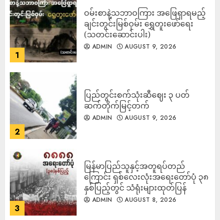
ဝမ်းစာနဲ့သဘာဝကြား အဖြေရှာရမည့်
ချင်းတွင်းမြစ်ဝှမ်း ရွှေတူးဖော်ရေး
(သတင်းဆောင်းပါး)
ADMIN
AUGUST 9, 2026
1
ပြည်တွင်းစက်သုံးဆီဈေး ၃ ပတ်
ဆက်တိုက်မြင့်တက်
ADMIN
AUGUST 9, 2026
2
မြန်မာပြည်သူနှင့်အတူရပ်တည်
ကြောင်း ရှစ်လေးလုံးအရေးတော်ပုံ ၃၈
နှစ်ပြည့်တွင် သံရုံးများထုတ်ပြန်
ADMIN
AUGUST 8, 2026
3