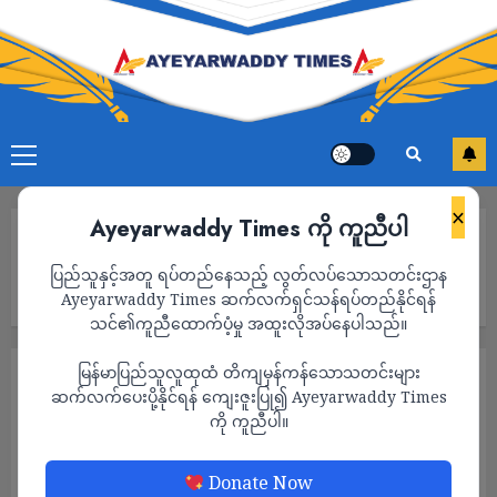
×
Ayeyarwaddy Times ကို ကူညီပါ
Home
စစ်ခေါင်းဆောင်က ၎င်းတီထွင်ထားသည့် သီရိသီဟကျော်နှင့် သီရိသူရ
ပြည်သူနှင့်အတူ ရပ်တည်နေသည့် လွတ်လပ်သောသတင်းဌာန
ကျော် ဘွဲ့တံဆိပ်များကို ရုရှားစစ်ဘက်ဆိုင်ရာ လူပုဂ္ဂိုလ် ၂၇ ဦး
အားပေးအပ်
Ayeyarwaddy Times ဆက်လက်ရှင်သန်ရပ်တည်နိုင်ရန်
သင်၏ကူညီထောက်ပံ့မှု အထူးလိုအပ်နေပါသည်။
မြန်မာပြည်သူလူထုထံ တိကျမှန်ကန်သောသတင်းများ
နိုင်ငံရေး
သတင်း
ဆက်လက်ပေးပို့နိုင်ရန် ကျေးဇူးပြု၍ Ayeyarwaddy Times
စစ်ခေါင်းဆောင်က ၎င်းတီထွင်ထားသည့် သီရိ
ကို ကူညီပါ။
သီဟကျော်နှင့် သီရိသူရကျော် ဘွဲ့တံဆိပ်များကို
ရုရှားစစ်ဘက်ဆိုင်ရာ လူပုဂ္ဂိုလ် ၂၇ ဦးအားပေး
Donate Now