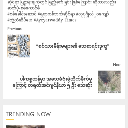
ဆိုင်ရာ ပြဋ္ဌာန်းချက်တွင် ဖြည့်စွက်ခြင်း ဖြစ်ကြောင်း ဆိုထားသည်။
ဓာတ်ပုံ-စစ်ကောင်စီ
#စစ်ခေါင်းဆောင် #ရုရှားစစ်ဘက်ဆိုင်ရာ #လူပုဂ္ဂိုလ်၂၀ကျော်
#ဘွဲ့တံဆိပ်ပေး #Ayeyarwaddy_Times
Previous
“စစ်သားမိန်းမများ၏ သေစာရင်းဒုက္ခ”
Next
ပါကစ္စတန်မှာ အသေခံဗုံးခွဲတိုက်ခိုက်မှု
ကြောင့် တရုတ်အင်ဂျင်နီယာ ၅ ဦး သေဆုံး
TRENDING NOW