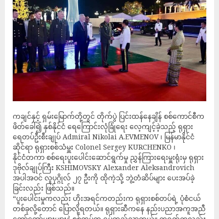
ကချင်နှင့် ရှမ်းမြောက်တို့တွင် တိုက်ပွဲ ပြင်းထန်နေချိန် စစ်ကောင်စီက
ဖိတ်ခေါ်၍ နှစ်နိုင်ငံ ရေကြောင်းလုံခြုံရေး လေ့ကျင့်ခဲ့သည့် ရုရှား
ရေတပ်ဦးစီးချုပ် Admiral Nikolai A.EVMENOV ၊ မြန်မာနိုင်ငံ
ဆိုင်ရာ ရုရှားစစ်သံမှူး Colonel Sergey KURCHENKO ၊
နိုင်ငံတကာ စစ်ရေးပူးပေါင်းဆောင်ရွက်မှု ညွှန်ကြားရေးမှူးရုံးမှ ရုရှား
ဒုဗိုလ်ချုပ်ကြီး KSHIMOVSKY Alexander Aleksandrovich
အပါအဝင် လူပုဂ္ဂိုလ် ၂၇ ဦးကို ထိုကဲ့သို့ ဘွဲ့တံဆိပ်များ ပေးအပ်ခဲ့
ခြင်းလည်း ဖြစ်သည်။
“ပူးပေါင်းမှုကလည်း ဟိုးအရင်ကတည်းက ရုရှားစစ်တပ်ရဲ့ ပုံစံငယ်
တစ်ခုလို့တောင် ပြောလို့ရတယ်။ ရုရှားဆီကနေ နည်းပညာအကူအညီ
တော်တော်များများနဲ့ စစ်တပ်က ရပ်တည်လာတယ်။ တရုတ်ကလည်း