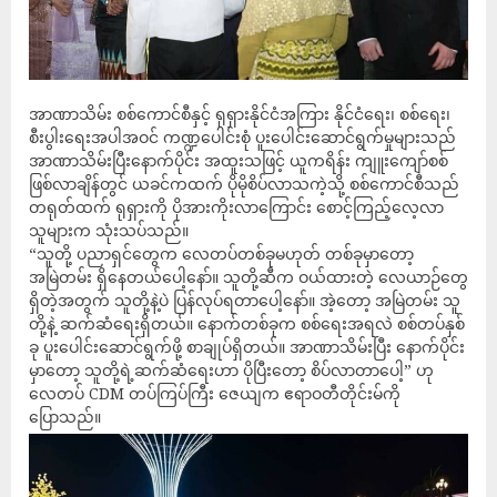
အာဏာသိမ်း စစ်ကောင်စီနှင့် ရုရှားနိုင်ငံအကြား နိုင်ငံရေး၊ စစ်ရေး၊
စီးပွါးရေးအပါအဝင် ကဏ္ဍပေါင်းစုံ ပူးပေါင်းဆောင်ရွက်မှုများသည်
အာဏာသိမ်းပြီးနောက်ပိုင်း အထူးသဖြင့် ယူကရိန်း ကျူးကျော်စစ်
ဖြစ်လာချိန်တွင် ယခင်ကထက် ပိုမိုစိပ်လာသကဲ့သို့ စစ်ကောင်စီသည်
တရုတ်ထက် ရုရှားကို ပိုအားကိုးလာကြောင်း စောင့်ကြည့်လေ့လာ
သူများက သုံးသပ်သည်။
“သူတို့ ပညာရှင်တွေက လေတပ်တစ်ခုမဟုတ် တစ်ခုမှာတော့
အမြဲတမ်း ရှိနေတယ်ပေါ့နော်။ သူတို့ဆီက ဝယ်ထားတဲ့ လေယာဉ်တွေ
ရှိတဲ့အတွက် သူတို့နဲ့ပဲ ပြန်လုပ်ရတာပေါ့နော်။ အဲ့တော့ အမြဲတမ်း သူ
တို့နဲ့ ဆက်ဆံရေးရှိတယ်။ နောက်တစ်ခုက စစ်ရေးအရလဲ စစ်တပ်နှစ်
ခု ပူးပေါင်းဆောင်ရွက်ဖို့ စာချုပ်ရှိတယ်။ အာဏာသိမ်းပြီး နောက်ပိုင်း
မှာတော့ သူတို့ရဲ့ဆက်ဆံရေးဟာ ပိုပြီးတော့ စိပ်လာတာပေါ့” ဟု
လေတပ် CDM တပ်ကြပ်ကြီး ဇေယျက ဧရာဝတီတိုင်းမ်ကို
ပြောသည်။