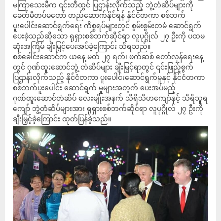
မကြာသေးမီက ၎င်းတီထွင် ပြဌာန်းလိုက်သည့် ဘွဲ့တံဆိပ်များကို
ခေတ်မီတပ်မတော် တည်ဆောက်နိုင်ရန် နိုင်ငံတကာ စစ်ဘက်
ပူးပေါင်းဆောင်ရွက်ရေး ကိစ္စရပ်များတွင် စွမ်းစွမ်းတမံ ဆောင်ရွက်
ပေးခဲ့သည်ဆိုသော ရုရှားစစ်ဘက်ဆိုင်ရာ လူပုဂ္ဂိုလ် ၂၇ ဦးကို ပထမ
ဆုံးအကြိမ် ချီးမြှင့်ပေးအပ်ခဲ့ကြောင်း သိရသည်။
စစ်ခေါင်းဆောင်က ယနေ့ မတ် ၂၇ ရက်၊ ဖက်ဆစ် တော်လှန်ရေးနေ့
တွင် ဂုဏ်ထူးဆောင်ဘွဲ့ တံဆိပ်များ ချီးမြှင့်ရာတွင် ၎င်းဖြည့်စွက်
ပြဌာန်းလိုက်သည့် နိုင်ငံတကာ ပူးပေါင်းဆောင်ရွက်မှုနှင့် နိုင်ငံတကာ
စစ်ဘက်ပူးပေါင်း ဆောင်ရွက် မှုများအတွက် ပေးအပ်မည့်
ဂုဏ်ထူးဆောင်တံဆိပ် လေးမျိုးအနက် သီရိသီဟကျော်နှင့် သီရိသူရ
ကျော် ဘွဲ့တံဆိပ်များအား ရုရှားစစ်ဘက်ဆိုင်ရာ လူပုဂ္ဂိုလ် ၂၇ ဦးကို
ချီးမြှင့်ခဲ့ကြောင်း ထုတ်ပြန်ခဲ့သည်။