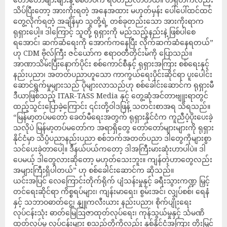
သိပ်ပြီးတော့ အားကိုးရတဲ့ အနေအထား မဟုတ်မှန်း ပေါ်ပေါ်ထင်ထင်
တွေ့လိုက်ရတဲ့ အချိန်မှာ သူတို့ရဲ့ တစ်ခုတည်းသော အားကိုးရာက
ရုရှားပေါ့။ ဒါကြောင့် သူတို့ ရုရှားကို မည်သည့်နည်းနဲ့ ဖြစ်ပါစေ
ရအောင်၊ ဆက်ဆံရေးကို အောက်ကနေပြီး လိုက်ဆက်ဆံနေရတယ်”
ဟု CDM ဗိုလ်ကြီး ဇင်ယော်က ဧရာဝတီတိုင်းမ်ကို ပြောသည်။
အာဏာသိမ်းပြီးနောက်ပိုင်း စစ်ကောင်စီနှင့် ရုရှားအကြား စစ်ရေးနှင့်
နည်းပညာ၊ အတတ်ပညာဟူသော ကာကွယ်ရေးပိုင်းဆိုင်ရာ ပူးပေါင်း
ဆောင်ရွက်မှုများသည် ပိုများလာသည်ဟု စစ်ခေါင်းဆောင်က ရုရှားမီ
ဒီယာဖြစ်သည့် ITAR-TASS Media နှင့် တွေ့ဆုံအင်တာဗျူးရာတွင်
ထည့်သွင်းပြောခဲ့ကြောင်း ၎င်းတို့ဝါဒဖြန့် သတင်းစာအရ သိရသည်။
“မြန်မာ့တပ်မတော် ခေတ်မီရေးအတွက် ရုရှားနိုင်ငံက ကူညီပံ့ပိုးပေးခဲ့
သလိုပဲ မြန်မာ့တပ်မတော်က အရာရှိတွေ တော်တော်များများကို ရုရှား
နိုင်ငံမှာ သိပ္ပံပညာနည်းပညာ စစ်ဘက်အတတ်ပညာ ဒါတွေကိုများစွာ
သင်ပေးခဲ့တာပေါ့။ ဒီနယ်ပယ်ကတော့ ဒါအကြီးမားဆုံးဟာပါပဲ။ ဒါ
ပေမယ့် ဒါတွေလားဆိုတော့ မဟုတ်သေးဘူး။ ကျန်တဲ့ဟာတွေလည်း
အများကြီးရှိပါတယ်” ဟု စစ်ခေါင်းဆောင်က ဆိုသည်။
ယင်းအပြင် လေကြောင်းတိုက်ရိုက် ပျံသန်းမှုနှင့် ခရီးသွားကဏ္ဍ မြှင့်
တင်ရေးဆိုင်ရာ ကိစ္စရပ်များ၊ ကျန်းမာရေး၊ စွမ်းအင်၊ လျှပ်စစ်၊ ရေနံ
နှင့် သဘာဝဓာတ်ငွေ့၊ နျူကလီးယား နည်းပညာ၊ စိုက်ပျိုးရေး
လုပ်ငန်းသုံး ဓာတ်မြေဩဇာထုတ်လုပ်ရေး၊ ကုန်သွယ်မှုနှင့် သံမဏိ
ထုတ်လုပ်မှု လုပ်ငန်းများ စသည်တို့ကိုလည်း နှစ်နိုင်ငံအကြား တိုးမြှင့်