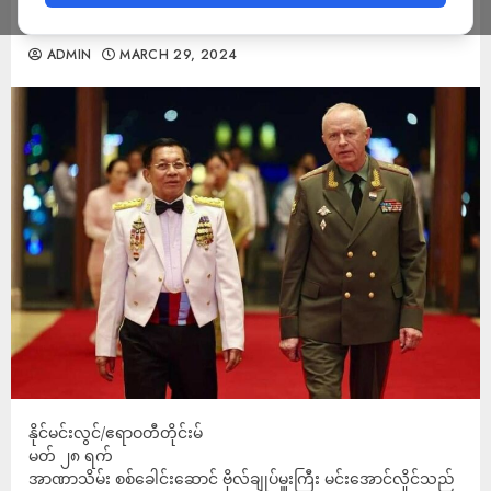
အပ်
ADMIN
MARCH 29, 2024
နိုင်မင်းလွင်/ဧရာဝတီတိုင်းမ်
မတ် ၂၈ ရက်
အာဏာသိမ်း စစ်ခေါင်းဆောင် ဗိုလ်ချုပ်မှူးကြီး မင်းအောင်လှိုင်သည်