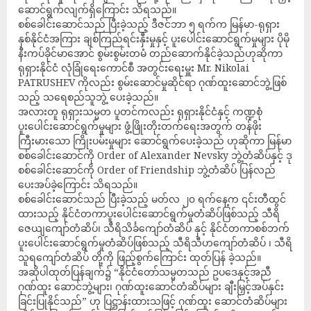
ဆောင်ရွက်လျက်ရှိကြောင်း သိရသည်။
စစ်ခေါင်းဆောင်သည် ပြီးခဲ့သည့် ဒီဇင်ဘာ ၅ ရက်က မြန်မာ-ရုရှား
နှစ်နိုင်ငံအကြား ချစ်ကြည်ရင်းနှီးမှုနှင့် ပူးပေါင်းဆောင်ရွက်မှုများ ပိုမို
နီးကပ်ခိုင်မာအောင် စွမ်းစွမ်းတမံ တည်ဆောက်နိုင်ခဲ့သည်ဟုဆိုကာ
ရုရှားနိုင်ငံ လုံခြုံရေးကောင်စီ အတွင်းရေးမှူး Mr. Nikolai
PATRUSHEV ကိုလည်း စွမ်းဆောင်မှုဆိုင်ရာ ဂုဏ်ထူးဆောင်ဘွဲ့ဖြစ်
သည့် သရေစည်သူဘွဲ့ ပေးခဲ့သည်။
အလားတူ ရုရှားသမ္မတ ပူတင်ကလည်း ရုရှားနိုင်ငံနှင့် ကဏ္ဍစုံ
ပူးပေါင်းဆောင်ရွက်မှုများ ဖွံ့ဖြိုးတိုးတက်ရေးအတွက် တန်ဖိုး
ကြီးမားသော ကြိုးပမ်းမှုများ ဆောင်ရွက်ပေးခဲ့သည် ဟုဆိုကာ မြန်မာ
စစ်ခေါင်းဆောင်ကို Order of Alexander Nevsky ဘွဲ့တံဆိပ်နှင့် ဒု
စစ်ခေါင်းဆောင်ကို Order of Friendship ဘွဲ့တံဆိပ် ပြန်လည်
ပေးအပ်ခဲ့ကြောင်း သိရသည်။
စစ်ခေါင်းဆောင်သည် ပြီးခဲ့သည့် မတ်လ ၂၀ ရက်နေ့က ၎င်းတီထွင်
ထားသည့် နိုင်ငံတကာပူးပေါင်းဆောင်ရွက်မှုတံဆိပ်ဖြစ်သည့် သီရိ
ဇေယျကျော်တံဆိပ်၊ သီရိသိင်္ခကျော်တံဆိပ် နှင့် နိုင်ငံတကာစစ်ဘက်
ပူးပေါင်းဆောင်ရွက်မှုတံဆိပ်ဖြစ်သည့် သီရိသီဟကျော်တံဆိပ် ၊ သီရိ
သူရကျော်တံဆိပ် တို့ကို ဖြည့်စွက်ကြောင်း ထုတ်ပြန် ခဲ့သည်။
အဆိုပါထုတ်ပြန်ချက်၌ “နိုင်ငံတော်သမ္မတသည် ဥပဒေနှင့်အညီ
ဂုဏ်ထူး ဆောင်ဘွဲ့များ၊ ဂုဏ်ထူးဆောင်တံဆိပ်များ ချီးမြှင့်အပ်နှင်း
ခြင်းပြုနိုင်သည်” ဟု ပြဋ္ဌာန်းထားသဖြင့် ဂုဏ်ထူး ဆောင်တံဆိပ်များ