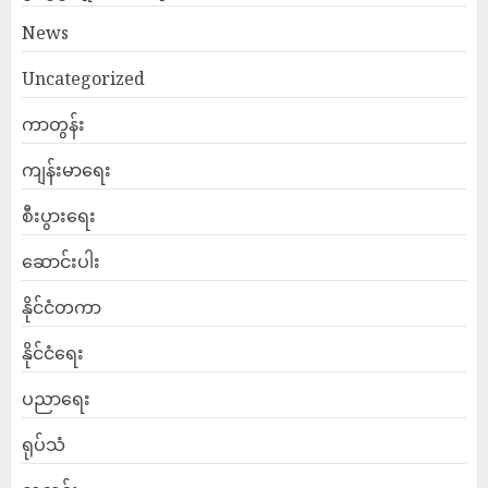
News
Uncategorized
ကာတွန်း
ကျန်းမာရေး
စီးပွားရေး
ဆောင်းပါး
နိုင်ငံတကာ
နိုင်ငံရေး
ပညာရေး
ရုပ်သံ