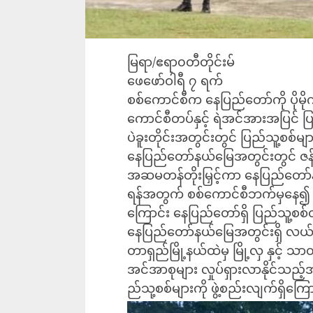
မြရာ/ဧရာ၀တီတိုင်းမ်
ဖေဖော်ဝါရီ ၇ ရက်
စစ်ကောင်စီက နေပြည်တော်ကို ပိုမိ
ကောင်စီတပ်နှင့် ရဲအင်အားအပြင် ပြ
ပဲခူးတိုင်းအတွင်းတွင် ပြည်သူ့စစ်
နေပြည်တော်နယ်မြေအတွင်းတွင် ဇန်န
အဆမတန်တိုးမြှင့်ကာ နေပြည်တော်နှ
ရန်အတွက် စစ်ကောင်စီဘက်မှနေ၍ ပ
ကြောင်း နေပြည်တော်ရှိ ပြည်သူ့
နေပြည်တော်နယ်မြေအတွင်းရှိ လယ်ဝေ
တာရှည်မြို့နယ်ထဲမှ မြို့လှ နှင့် သာ၀
အင်အာစုများ လှုပ်ရှားလာနိုင်သည
ည်သု့စစ်များကို ဖွဲ့စည်းလျက်ရှိက