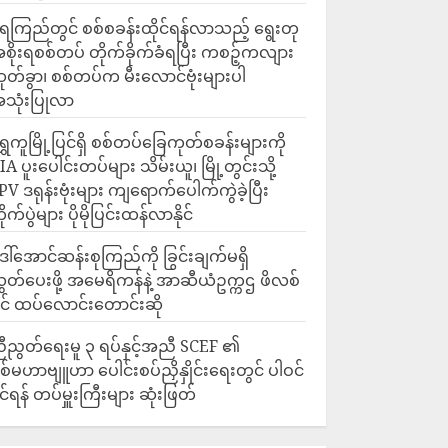
ေကြည်တွင် စစ်စခန်းထိုင်ရန်လာသည့် ရွေးတု
စိုးရစစ်တပ် တိုက်ခိုက်ခံရပြီး ကစဉ့်ကလျား
ုတ်ခွာ၊ စစ်တပ်က မီးလောင်ဗုံးများပါ
သုံးပြုလာ
ရွှေကူမြို့ပြင်ရှိ စစ်တပ်ခြေကုတ်စခန်းများကို
IA ပူးပေါင်းတပ်များ သိမ်းယူ၊ မြို့တွင်းသို့
PV ဒရုန်းဗုံးများ ကျရောက်ပေါက်ကွဲခဲ့ပြီး
ိုက်ပွဲများ ပိုမိုပြင်းထန်လာနိုင်
ေါ်အောင်ဆန်းစုကြည်ကို ခြွင်းချက်မရှိ
ွှတ်ပေးဖို့ အမေရိကန်နဲ့ အာဆီယံဥက္ကဌ ဖိလစ်
ိုင် ထပ်လောင်းတောင်းဆို
ီညွတ်ရေးမူ ၃ ရပ်နှင့်အညီ SCEF ၏
စ်မဟာဗျူဟာ ပေါင်းစပ်ညှိနှိုင်းရေးတွင် ပါဝင်
ိုင်ရန် တပ်မှူးကြီးများ ဆုံးဖြတ်