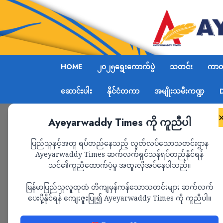
HOME
၂၀၂၅ရွေးကောက်ပွဲ
သတင်း
ကာတွ
ဆောင်းပါး
နိုင်ငံတကာ
အမျိုးသမီးကဏ္ဍ
Ayeyarwaddy Times ကို ကူညီပါ
Home
နေပြည်တော်နှင့် ပဲခူးတိုင်းတို့တွင် စစ်ကောင်
ပြည်သူနှင့်အတူ ရပ်တည်နေသည့် လွတ်လပ်သောသတင်းဌာန
Ayeyarwaddy Times ဆက်လက်ရှင်သန်ရပ်တည်နိုင်ရန်
သင်၏ကူညီထောက်ပံ့မှု အထူးလိုအပ်နေပါသည်။
သတင်း
မြန်မာပြည်သူလူထုထံ တိကျမှန်ကန်သောသတင်းများ ဆက်လက်
နေပြည်တော်နှင့် ပဲခူး
ပေးပို့နိုင်ရန် ကျေးဇူးပြု၍ Ayeyarwaddy Times ကို ကူညီပါ။
တပ်ဖွဲဝင်များရှေ့၌ 