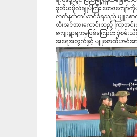
ဒုတိယဗိုလ်ချုပ်ကြီး တေဇကျော်ကိ
လက်နက်တပ်ဆင်ခံရသည့် ပျူစောထီးအ
ထီးအင်အားကောင်းသည့် ကြာအင်းကုန
ကျေးရွာများမှဖြစ်ကြောင်း စုံစမ်း
အရေအတွက်နှင့် ပျူစောထီးအင်အားက