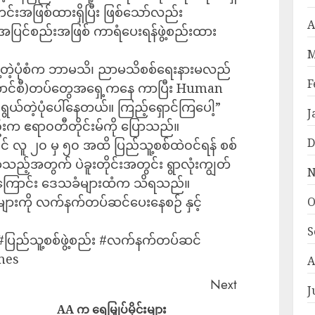
်းအဖြစ်ထားရှိပြီး ဖြစ်သော်လည်း
A
အပြင်စည်းအဖြစ် ကာရံပေးရန်ဖွဲ့စည်းထား
M
စ်ဖွဲ့တဲ့ပုံစံက ဘာမသိ၊ ညာမသိစစ်ရေးနားမလည်
F
်ကောင်စီ)တပ်တွေအရှေ့ကနေ ကာပြီး Human
ည်ရွယ်တဲ့ပုံပေါ်နေတယ်။ ကြည့်ရှောင်ကြပေါ့”
J
းက ဧရာ၀တီတိုင်းမ်ကို ပြောသည်။
D
လျှင် လူ ၂၀ မှ ၅၀ အထိ ပြည်သူ့စစ်ထဲ၀င်ရန် စစ်
ည့်အတွက် ပဲခူးတိုင်းအတွင်း ရွာလုံးကျွတ်
N
ှိကြောင်း ဒေသခံများထံက သိရသည်။
စစ်များကို လက်နက်တပ်ဆင်ပေးနေစဉ် နှင့်
O
S
 #ပြည်သူ့စစ်ဖွဲ့စည်း #လက်နက်တပ်ဆင်
mes
A
Next
J
AA က ရေမြှုပ်မိုင်းများ