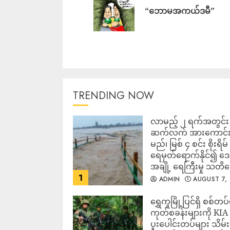
“ဘောမအကယ်ဒမီ”
TRENDING NOW
လာမည့် ၂ ရက်အတွင်း မ
ဆက်လက် အားကောင်
မည်၊ မြစ် ၄ စင်း စိုးရိမ်
ရေမှတ်ရောက်နိုင်၍ 
အချို့ ရေကြီးမှု သတိ
1
ADMIN
AUGUST 7,
2026
‎ရွှေကူမြို့ပြင်ရှိ စစ်တပ
ကုတ်စခန်းများကို KIA
ပူးပေါင်းတပ်များ သိမ်း