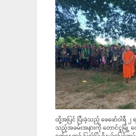
ထို့အပြင် ပြီးခဲ့သည့် ဖေဖော်ဝါရီ
သည့်အခမ်းအနားကို တောင်ငူမြို့ လေ
ရက်နေ့တွင် ပြည်မြို့ရှိနယ်မြေခံတပ်