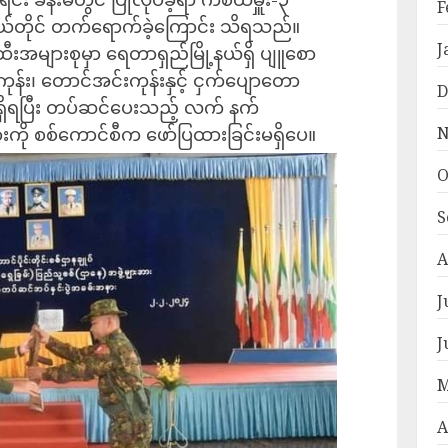
F
ုယ်တိုင် တက်ရောက်ခဲ့ကြောင်း သိရသည်။
J
များစုမှာ ရေတာရှည်မြို့နယ်ရှိ ပျူစော
်း၊ တောင်အင်းကုန်းနှင့် ငှက်ပျောတော
D
သိရှိရပြီး တပ်ဆင်ပေးသည့် လက် နက်
ို စစ်ကောင်စီက ဖော်ပြထားခြင်းမရှိပေ။
N
O
S
A
J
J
M
A