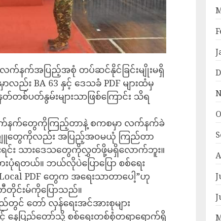
M
F
J
 လက်နက်အပြည့်အစုံ တပ်ဆင်နိုင်ခြင်းမျိုးမရှိ
D
ာလည်း BA 63 နှင့် ဒေသခံ PDF များထံမှ
N
တ်တစ်ပတ်နွမ်းများသာဖြစ်ကြောင်း သိရ
O
က်နက်တွေကိုကြည့်တာနဲ့ စကစမှာ လက်နက်ခဲ
S
ျူတွေကိုလည်း အပြည့်အ၀မယုံ ကြည်တာ
်းရင်း သားဒေသတွေကိုလွှတ်ဖို့မရှိလောက်ဘူး။
A
ားပုံရတယ်။ ဘယ်လိုပဲပြောပြော စစ်ရေး
းတဲ့ Local PDF တွေက အရေးသာတာပေါ့”ဟု
J
တိုင်းမ်ကိုပြောသည်။
J
ည်တွင် တော် လှန်ရေးအင်အားစုများ
နေပြည်တော်သို့ စစ်ရေးတစ်စုံတရာရောက်ရှိ
M