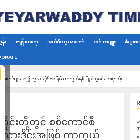
န်း
ကျန်းမာရေး
အယ်ဒီတာ့ အာဘော်
အင်တာဗျူး
စီးပွားရ
DONATE
×
စီတပ်ဖွဲဝင်များရှေ့၌ လူသားဒိုင်းအဖြစ် ကာကွယ်ရန် ပြည်သူ့စစ်များဖွဲ့စည်း
တိုင်းတို့တွင် စစ်ကောင်စီ
လ
အ
လူသားဒိုင်းအဖြစ် ကာကွယ်
ရ