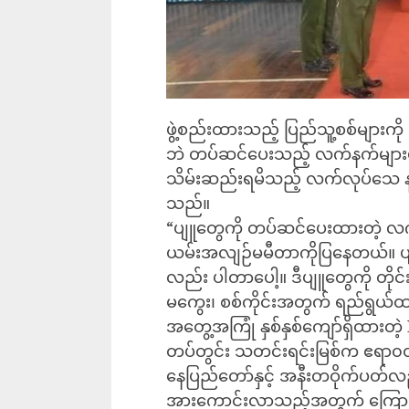
ဖွဲ့စည်းထားသည့် ပြည်သူ့စစ်များကို
ဘဲ တပ်ဆင်ပေးသည့် လက်နက်များမှ
သိမ်းဆည်းရမိသည့် လက်လုပ်သေ န
သည်။
“ပျူတွေကို တပ်ဆင်ပေးထားတဲ့ လ
ယမ်းအလျဉ်မမီတာကိုပြနေတယ်။ ပ
လည်း ပါတာပေါ့။ ဒီပျူတွေကို တိုင
မကွေး၊ စစ်ကိုင်းအတွက် ရည်ရွယ်ထ
အတွေ့အကြုံ နှစ်နှစ်ကျော်ရှိထာ
တပ်တွင်း သတင်းရင်းမြစ်က ဧရာ၀တီ
နေပြည်တော်နှင့် အနီးတဝိုက်ပတ်လ
အားကောင်းလာသည့်အတွက် ကြောင့် 