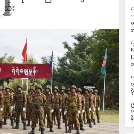
့စည်း
ရ
အ
ဆ
အ
‎
K
F
တ
ဒ
လ
ပ
ည
စ
န