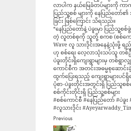
လာပါက နယ်မြေခံတပ်များကို ကာကင
ပြည်သူ့စစ် များကို နေပြည်တော်၏ 
ခြင်း ဖြစ်ကြောင်း သိရသည်။
“နေပြည်တော်နဲ့ ပဲခူးမှာ ပြည်သူ့စ
တဲ့ လူတစ်စုကို သူတို့ စကစ (စစ
Wave လူ သားဒိုင်းအနေနဲ့သုံးဖို့ ရ
ဟု စစ်ရေး လေ့လာသုံးသပ်သူ တစ်ဦ
ပဲခူးတိုင်းရှိကျေးရွာများမှ တစ်ရွာ
ကောင်စီက အတင်းအဓမ္မစုဆောင်းခဲ့သ
ထွက်ပြေးရသည့် ကျေးရွာများပင်ရ
ပုံစာ-ပဲခူးတိုင်းအတွင်းရှိ ပြည်သူ
စစ်ကိုင်းတိုင်းရှိ ပြည်သူ့စစ်များ
#စစ်ကောင်စီ #နေပြည်တော် #ပဲခူး
#လူသားဒိုင်း #Ayeyarwaddy_Ti
Previous