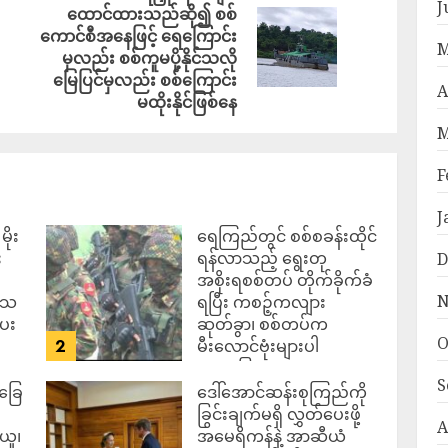
J
ထောင်ထားသည်ဆို၍ စစ်
ကောင်စီအနေဖြင့် ရေကြောင်း
M
မှလည်း စစ်ကူမပို့နိုင်သလို
မြေပြင်မှလည်း စစ်ကြောင်း
A
မထိုးနိုင်ဖြစ်နေ
M
F
J
ိုး
ရေကြည်တွင် စစ်စခန်းထိုင်
း
ရန်လာသည့် ရွေးတု
D
အစိုးရစစ်တပ် တိုက်ခိုက်ခံ
N
ဒေသ
ရပြီး ကစဉ့်ကလျား
ပေး
ဆုတ်ခွာ၊ စစ်တပ်က
O
2
မီးလောင်ဗုံးများပါ
အသုံးပြုလာ
S
်ခြေ
ဒေါ်အောင်ဆန်းစုကြည်ကို
ADMIN
AUGUST 7,
2026
ခြွင်းချက်မရှိ လွှတ်ပေးဖို့
A
ယူ၊
အမေရိကန်နဲ့ အာဆီယံ