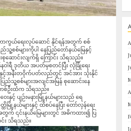
ုကာကွယ်ရေးလုပ်ဆောင် နိုင်ရန်အတွက် စစ်
A
ည်သူ့စစ်များကိုပါ နေပြည်တော်နယ်မြေနှင့်
J
များစုဆောင်းလျက်ရှိ ကြောင်း သိရသည်။
ဝါရီ ဒုတိယ အပတ်မှစတင်ပြီး လုံခြုံရေး
J
င့်အနီးတဝိုက်ပတ်လည်တွင် အင်အား သုံးနိုင်
M
ြည်သူ့စစ်များအလျင်အမြန် စုဆောင်းနေ
စစ်တစ်ဦးထံက သိရသည်။
A
းနှင့် ပျဉ်းမနားမြို့နယ်များသည် ရေ
တ္ထိမြို့နယ်များနှင့် ထိစပ်နေပြီး တော်လှန်ရေး
M
့်အတွက် ၎င်းနယိမြေများတွင် အဓိကထား၍ ပြ
F
ြောင်း သိရသည်။
J