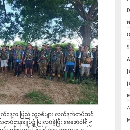
D
N
O
S
A
J
J
M
A
 ၂ ရက်နေ့က ပြည် သူ့စစ်များ လက်နက်တပ်ဆင်
M
တပ်ဌာနချုပ်၌ ပြုလုပ်ခဲ့ပြီး ဖေဖော်ဝါရီ ၅
ရင်း ခန်းမတွင် ပြုလုပ်ခဲ့ရာ ကစထမှူး-၃