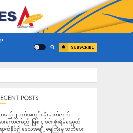
ေး
SUBSCRIBE
RECENT POSTS
ာမည့် ၂ ရက်အတွင်း မိုးဆက်လက်
ားကောင်းမည်၊ မြစ် ၄ စင်း စိုးရိမ်ရေမှတ်
ောက်နိုင်၍ ဒေသအချို့ ရေကြီးမှု သတိပေး