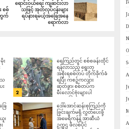
F
ရောင်းဝယ်ရေး ကျဆင်းလာ
း စစ်
သဖြင့် အုတ်လုပ်ငန်းများ
J
တွက်
ရပ်နားရမယ့်အခြေအနေ
ရောက်လာ
D
N
O
ိုး
ရေကြည်တွင် စစ်စခန်းထိုင်
S
း
ရန်လာသည့် ရွေးတု
အစိုးရစစ်တပ် တိုက်ခိုက်ခံ
A
ဒေသ
ရပြီး ကစဉ့်ကလျား
ပေး
ဆုတ်ခွာ၊ စစ်တပ်က
J
2
မီးလောင်ဗုံးများပါ
အသုံးပြုလာ
J
်ခြေ
ဒေါ်အောင်ဆန်းစုကြည်ကို
ADMIN
AUGUST 7,
M
2026
ခြွင်းချက်မရှိ လွှတ်ပေးဖို့
ယူ၊
အမေရိကန်နဲ့ အာဆီယံ
A
ံး
ဥက္ကဌ ဖိလစ်ပိုင်