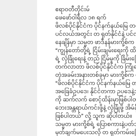
ဧရာဝတီတိုင်းမ်
ဖေဖော်ဝါရီလ ၁၈ ရက်
ဖိလစ်ပိုင်နိုင်ငံက ပိုင်နက်နယ်မြေ 
ပင်လယ်အတွင်း တ ရုတ်နိုင်ငံနဲ့ 
နေချိန်မှာ သမ္မတ ဖာဒီနန်မားကို့စ
“ကျွန်တော်တို့ရဲ့ ငြိမ်းချမ်းရေးကို 
ရဲ့ လုံခြုံရေးနဲ့ တည် ငြိမ်မှုကို ခြိ
တက်လာတာ ဖိလစ်ပိုင်နိုင်ငံက ကြုံတွေ
တဲ့အခမ်းအနားတစ်ခုမှာ မားကို့စ်က 
“ဖိလစ်ပိုင်နိုင်ငံက ပိုင်နက်နယ်မြေ တ
အခြေခံဥပဒေ၊ နိုင်ငံတကာ ဉပဒေနဲ့
ကို ဆက်လက် စောင့်ထိန်းမှာဖြစ်ပါ
ဘေးအန္တရာယ်ကင်းဖို့နဲ့ လုံခြုံဖို့ အ
ဖြစ်ပါတယ်” လို့ သူက ဆိုပါတယ်။
သမ္မတ မားကို့စ်ရဲ့ ပြောစကားနဲ့ပတ်
မှတ်ချက်မပေးသလို တ ရုတ်ကမ်းခြေ