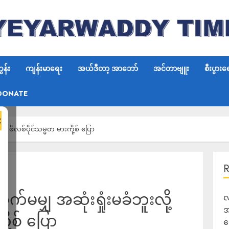
န်း
ကျန်းမာရေး
အယ်ဒီတာ့ အာဘော်
အင်တာဗျူး
စီးပွားရ
DONATE
×
ု့ ဖိလစ်ပိုင်သမ္မတ မားကို့စ် ပြော
်မမျှ အဆုံးရှုံးမခံဘူးလို့
လ
အ
ု့စ် ပြော
ရ