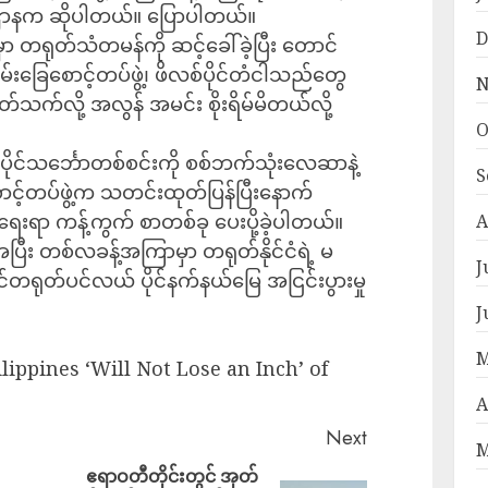
ြီးဌာနက ဆိုပါတယ်။ ပြောပါတယ်။
D
ေ့မှာ တရုတ်သံတမန်ကို ဆင့်ခေါ်ခဲ့ပြီး တောင်
းခြေစောင့်တပ်ဖွဲ့၊ ဖိလစ်ပိုင်တံငါသည်တွေ
N
ပတ်သက်လို့ အလွန် အမင်း စိုးရိမ်မိတယ်လို့
O
ိုင်သင်္ဘောတစ်စင်းကို စစ်ဘက်သုံးလေဆာနဲ့
S
စောင့်တပ်ဖွဲ့က သတင်းထုတ်ပြန်ပြီးနောက်
ရေးရာ ကန့်ကွက် စာတစ်ခု ပေးပို့ခဲ့ပါတယ်။
A
အပြီး တစ်လခန့်အကြာမှာ တရုတ်နိုင်ငံရဲ့ မ
J
ုတ်ပင်လယ် ပိုင်နက်နယ်မြေ အငြင်းပွားမှု
J
M
lippines ‘Will Not Lose an Inch’ of
A
Next
M
ဧရာဝတီတိုင်းတွင် အုတ်