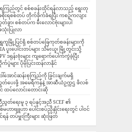
ေကြည်တွင် စစ်စခန်းထိုင်ရန်လာသည့် ရွေးတု
စိုးရစစ်တပ် တိုက်ခိုက်ခံရပြီး ကစဉ့်ကလျား
ုတ်ခွာ၊ စစ်တပ်က မီးလောင်ဗုံးများပါ
သုံးပြုလာ
ရွှေကူမြို့ပြင်ရှိ စစ်တပ်ခြေကုတ်စခန်းများကို
IA ပူးပေါင်းတပ်များ သိမ်းယူ၊ မြို့တွင်းသို့
PV ဒရုန်းဗုံးများ ကျရောက်ပေါက်ကွဲခဲ့ပြီး
ိုက်ပွဲများ ပိုမိုပြင်းထန်လာနိုင်
ေါ်အောင်ဆန်းစုကြည်ကို ခြွင်းချက်မရှိ
ွှတ်ပေးဖို့ အမေရိကန်နဲ့ အာဆီယံဥက္ကဌ ဖိလစ်
ိုင် ထပ်လောင်းတောင်းဆို
ီညွတ်ရေးမူ ၃ ရပ်နှင့်အညီ SCEF ၏
စ်မဟာဗျူဟာ ပေါင်းစပ်ညှိနှိုင်းရေးတွင် ပါဝင်
ိုင်ရန် တပ်မှူးကြီးများ ဆုံးဖြတ်