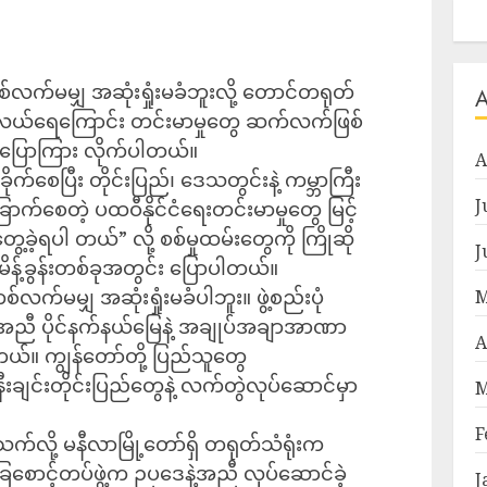
တစ်လက်မမျှ အဆုံးရှုံးမခံဘူးလို့ တောင်တရုတ်
ပင်လယ်ရေကြောင်း တင်းမာမှုတွေ ဆက်လက်ဖြစ်
်က ပြောကြား လိုက်ပါတယ်။
A
ထိခိုက်စေပြီး တိုင်းပြည်၊ ဒေသတွင်းနဲ့ ကမ္ဘာကြီး
J
မ်းခြောက်စေတဲ့ ပထဝီနိုင်ငံရေးတင်းမာမှုတွေ မြင့်
့ခဲ့ရပါ တယ်” လို့ စစ်မှုထမ်းတွေကို ကြိုဆို
J
မိန့်ခွန်းတစ်ခုအတွင်း ပြောပါတယ်။
စ်လက်မမျှ အဆုံးရှုံးမခံပါဘူး။ ဖွဲ့စည်းပုံ
M
အညီ ပိုင်နက်နယ်မြေနဲ့ အချုပ်အချာအာဏာ
A
တယ်။ ကျွန်တော်တို့ ပြည်သူတွေ
ိမ်နီးချင်းတိုင်းပြည်တွေနဲ့ လက်တွဲလုပ်ဆောင်မှာ
M
F
သက်လို့ မနီလာမြို့တော်ရှိ တရုတ်သံရုံးက
စောင့်တပ်ဖွဲ့က ဉပဒေနဲ့အညီ လုပ်ဆောင်ခဲ့
J