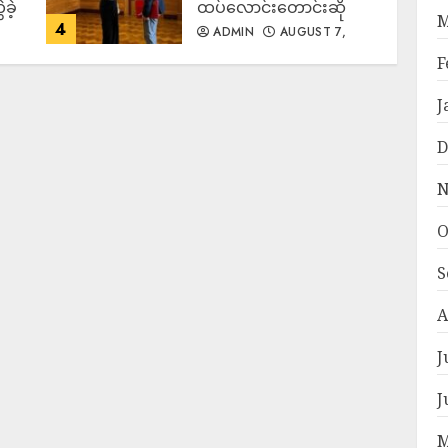
ခဲ့
ထပ်လောင်းတောင်းဆို
M
4
ADMIN
AUGUST 7,
2026
F
J
D
N
O
S
A
J
J
M