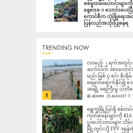
စစ်မှုထမ်းဟောင်းများကို
နေ့စားခ ၁ သောင်းပေးပြီ
ကောင်စီက လုံခြုံရေးအ
ပြန်လည်အသုံးပြုနေရ
TRENDING NOW
လာမည့် ၂ ရက်အတွင်း မ
ဆက်လက် အားကောင်
မည်၊ မြစ် ၄ စင်း စိုးရိမ်
ရေမှတ်ရောက်နိုင်၍ 
အချို့ ရေကြီးမှု သတိ
1
ADMIN
AUGUST 7,
2026
‎ရွှေကူမြို့ပြင်ရှိ စစ်တပ
ကုတ်စခန်းများကို KIA
ပူးပေါင်းတပ်များ သိမ်း
မြို့တွင်းသို့ FPV ဒရုန်းဗု