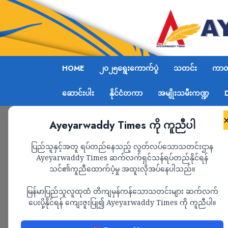
HOME
၂၀၂၅ရွေးကောက်ပွဲ
သတင်း
ကာတွ
ဆောင်းပါး
နိုင်ငံတကာ
အမျိုးသမီးကဏ္ဍ
Ayeyarwaddy Times ကို ကူညီပါ
Home
ပိုင်နက်နယ်မြေ တစ်လက်မမျှ အဆုံးရှုံးမခံဘူးလိ
ပြည်သူနှင့်အတူ ရပ်တည်နေသည့် လွတ်လပ်သောသတင်းဌာန
Ayeyarwaddy Times ဆက်လက်ရှင်သန်ရပ်တည်နိုင်ရန်
သင်၏ကူညီထောက်ပံ့မှု အထူးလိုအပ်နေပါသည်။
နိုင်ငံတကာ
သတင်း
မြန်မာပြည်သူလူထုထံ တိကျမှန်ကန်သောသတင်းများ ဆက်လက်
ပိုင်နက်နယ်မြေ တစ်လက
ပေးပို့နိုင်ရန် ကျေးဇူးပြု၍ Ayeyarwaddy Times ကို ကူညီပါ။
ဖိလစ်ပိုင်သမ္မတ မားကိ