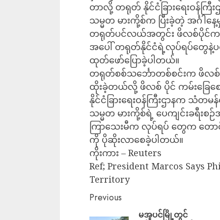
တာလို့ တရုတ် နိုင်ငံခြားရေးဝန်က
သမ္မတ မားကို့စ်က ပြီးခဲ့တဲ့ အင်္ဂါန
တရုတ်ပင်လယ်အတွင်း ဖိလစ်ပိုင်ကမ်
အပေါ် တရုတ်နိုင်ငံရဲ့လုပ်ရပ်တွေနဲ့
ထုတ်ဖော်ပြောခဲ့ပါတယ်။
တရုတ်စစ်သင်္ဘောတစ်စင်းက ဖိလစ်ပ
ထိုးခဲ့တယ်လို့ ဖိလစ် ပိုင် ကမ်းခြေ
နိုင်ငံခြားရေးဝန်ကြီးဌာနက သံတမန်
သမ္မတ မားကို့စ်ရဲ့ ပေကျင်းခရီးစဉ်
ကြာသေးမီက လုပ်ရပ် တွေက တောင်တရ
ကို ပိုဆိုးလာစေခဲ့ပါတယ်။
ကိုးကား – Reuters
Ref; President Marcos Says Phi
Territory
Previous
မအူပင်မြို့တွင်