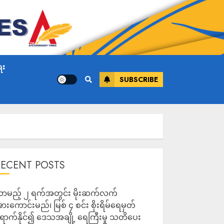
ေး
SUBSCRIBE
RECENT POSTS
ာမည့် ၂ ရက်အတွင်း မိုးဆက်လက်
ားကောင်းမည်၊ မြစ် ၄ စင်း စိုးရိမ်ရေမှတ်
ောက်နိုင်၍ ဒေသအချို့ ရေကြီးမှု သတိပေး