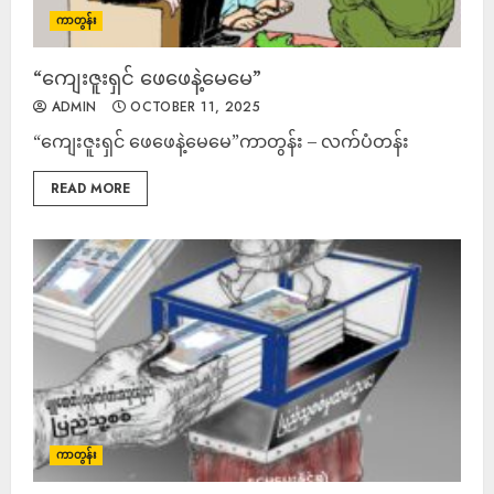
ကာတွန်း
“ကျေးဇူးရှင် ဖေဖေနဲ့မေမေ”
ADMIN
OCTOBER 11, 2025
“ကျေးဇူးရှင် ဖေဖေနဲ့မေမေ”ကာတွန်း – လက်ပံတန်း
READ MORE
ကာတွန်း