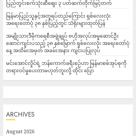
ပြည်တွင်းစက်သုံးဆီဈေး ၃ ပတ်ဆက်တိုက်မြင့်တက်
မြန်မာပြည်သူနှင့်အတူရပ်တည်ကြောင်း ရှစ်လေးလုံး
အရေးတော်ပုံ ၃၈ နှစ်ပြည့်တွင် သံရုံးများထုတ်ပြန်
အမျိုးသားဒီမိုကရေစီအဖွဲ့ချုပ် ဗဟိုအလုပ်အမှုဆောင်ဦး
ဆောင်ကျင်းပသည့် ၃၈ နှစ်မြောက် ရှစ်လေးလုံး အရေးတော်ပုံ
နေ့ အထိမ်းအမှတ် အခမ်းအနား ကျင်းပပြုလုပ်
မင်းအောင်လှိုင်ရဲ့ ဘန်ကောက်ခရီးစဉ်ဟာ မြန်မာစစ်အုပ်စုကို
တရားဝင်မှုပေးတာမဟုတ်ဘူးလို့ ထိုင်း ပြော
ARCHIVES
August 2026