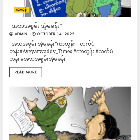
ကာတွန်း
“အဘအစွမ်း အံ့မခန်း”
ADMIN
OCTOBER 14, 2025
“အဘအစွမ်း အံ့မခန်း”ကာတွန်း – လက်ပံ
တန်း#Ayeyarwaddy_Times #ကာတွန်း #လက်ပံ
တန်း #အဘအစွမ်းအံ့မခန်း
READ MORE