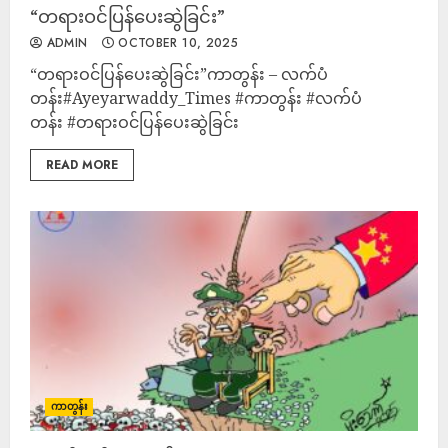
“တရားဝင်ပြန်ပေးဆွဲခြင်း”
ADMIN
OCTOBER 10, 2025
“တရားဝင်ပြန်ပေးဆွဲခြင်း”ကာတွန်း – လက်ပံ
တန်း#Ayeyarwaddy_Times #ကာတွန်း #လက်ပံ
တန်း #တရားဝင်ပြန်ပေးဆွဲခြင်း
READ MORE
ကာတွန်း