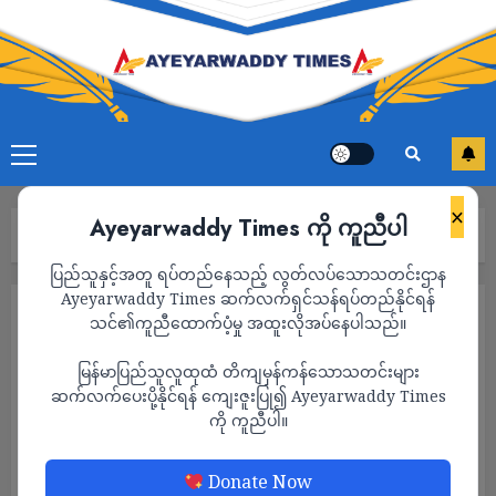
×
Ayeyarwaddy Times ကို ကူညီပါ
Home
ကာတွန်း
Page 6
ပြည်သူနှင့်အတူ ရပ်တည်နေသည့် လွတ်လပ်သောသတင်းဌာန
Ayeyarwaddy Times ဆက်လက်ရှင်သန်ရပ်တည်နိုင်ရန်
ကာတွန်း
သင်၏ကူညီထောက်ပံ့မှု အထူးလိုအပ်နေပါသည်။
မြန်မာပြည်သူလူထုထံ တိကျမှန်ကန်သောသတင်းများ
ဆက်လက်ပေးပို့နိုင်ရန် ကျေးဇူးပြု၍ Ayeyarwaddy Times
ကို ကူညီပါ။
Donate Now