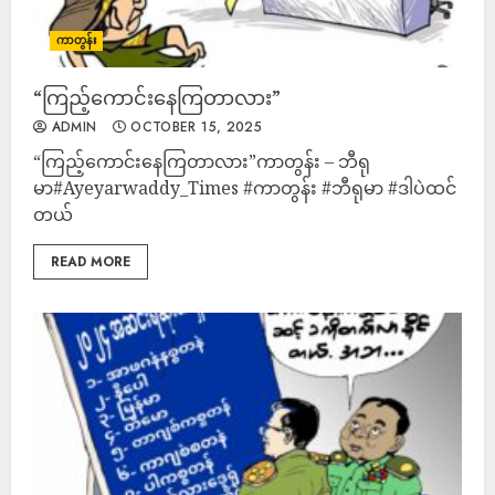
ကာတွန်း
“ကြည့်ကောင်းနေကြတာလား”
ADMIN
OCTOBER 15, 2025
“ကြည့်ကောင်းနေကြတာလား”ကာတွန်း – ဘီရု
မာ#Ayeyarwaddy_Times #ကာတွန်း #ဘီရုမာ #ဒါပဲထင်
တယ်
READ MORE