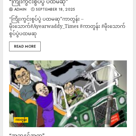
“ကြိုးကွင်းစွပ်ပွဲ ပထမဆု”
ADMIN
SEPTEMBER 18, 2025
“ကြိုးကွင်းစွပ်ပွဲ ပထမဆု”ကာတွန်း –
မိုးသောက်#Ayearwaddy_Times #ကာတွန်း #မိုးသောက် #ကြို
စွပ်ပွဲပထမဆု
READ MORE
ကာတွန်း
“အဘနှင့်အတူ”