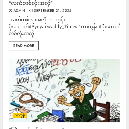
“လက်တစ်လုံးအလို”
ADMIN
SEPTEMBER 21, 2025
“လက်တစ်လုံးအလို”ကာတွန်း –
မိုးသောက်#Ayeyarwaddy_Times #ကာတွန်း #မိုးသောက် #
တစ်လုံးအလို
READ MORE
ကာတွန်း