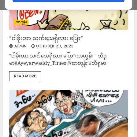
ကာတွန်း
“ငါခိုးတာ သက်သေရှိလား ပြော”
ADMIN
OCTOBER 20, 2025
“ငါခိုးတာ သက်သေရှိလား ပြော”ကာတွန်း – ဘီရု
မာ#Ayeyarwaddy_Times #ကာတွန်း #ဘီရုမာ
READ MORE