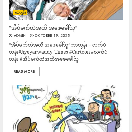
ကာတွန်း
“အိပ်မက်ထဲအထိ အဖေခေါ်််သူ”
ADMIN
OCTOBER 19, 2025
“အိပ်မက်ထဲအထိ အဖေခေါ်််သူ”ကာတွန်း – လက်ပံ
တန်း#Ayeyarwaddy_Times #Cartoon #လက်ပံ
တန်း #အိပ်မက်ထဲအထိအဖေခေါ်််သူ
READ MORE