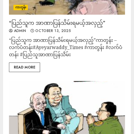
ကာတွန်း
“ပြည်သူက အာဏာပြန်သိမ်းရမယ့်အလှည့်”
ADMIN
OCTOBER 13, 2025
“ပြည်သူက အာဏာပြန်သိမ်းရမယ့်အလှည့်”ကာတွန်း –
လက်ပံတန်း#Ayeyarwaddy_Times #ကာတွန်း #လက်ပံ
တန်း #ပြည်သူအာဏာပြန်သိမ်း
READ MORE