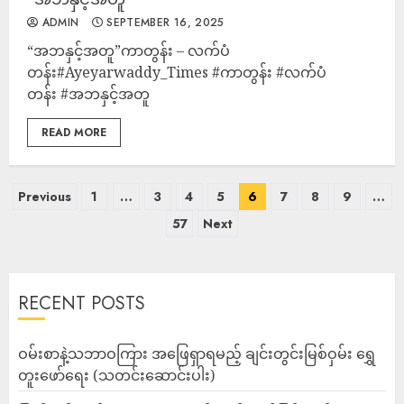
ADMIN
SEPTEMBER 16, 2025
“အဘနှင့်အတူ”ကာတွန်း – လက်ပံ
တန်း#Ayeyarwaddy_Times #ကာတွန်း #လက်ပံ
တန်း #အဘနှင့်အတူ
READ MORE
Previous
1
…
3
4
5
6
7
8
9
…
57
Next
RECENT POSTS
ဝမ်းစာနဲ့သဘာဝကြား အဖြေရှာရမည့် ချင်းတွင်းမြစ်ဝှမ်း ရွှေ
တူးဖော်ရေး (သတင်းဆောင်းပါး)