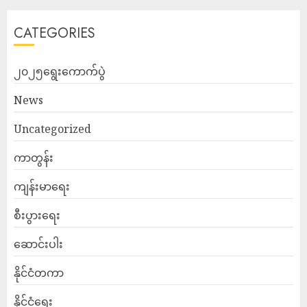
CATEGORIES
၂၀၂၅ရွေးကောက်ပွဲ
News
Uncategorized
ကာတွန်း
ကျန်းမာရေး
စီးပွားရေး
ဆောင်းပါး
နိုင်ငံတကာ
နိုင်ငံရေး