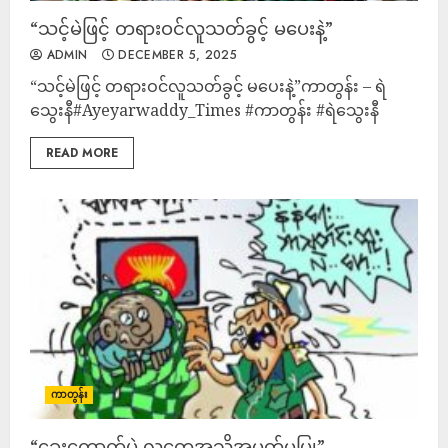
“သင့်မဲဖြင့် တရားဝင်လူသတ်ခွင့် မပေးနဲ့”
ADMIN
DECEMBER 5, 2025
“သင့်မဲဖြင့် တရားဝင်လူသတ်ခွင့် မပေးနဲ့”ကာတွန်း – ရဲ
သွေးနီ#Ayeyarwaddy_Times #ကာတွန်း #ရဲသွေးနီ
READ MORE
ကာတွန်း
“ခွေးကောက်ပွဲ လူတွေအသိအမှတ်မပြု”