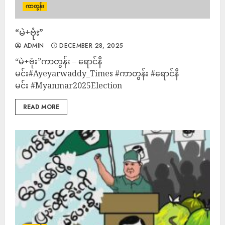
ကာတွန်း
“မဲ+ဗုံး”
ADMIN
DECEMBER 28, 2025
“မဲ+ဗုံး”ကာတွန်း – ရောင်နီ
မင်း#Ayeyarwaddy_Times #ကာတွန်း #ရောင်နီ
မင်း #Myanmar2025Election
READ MORE