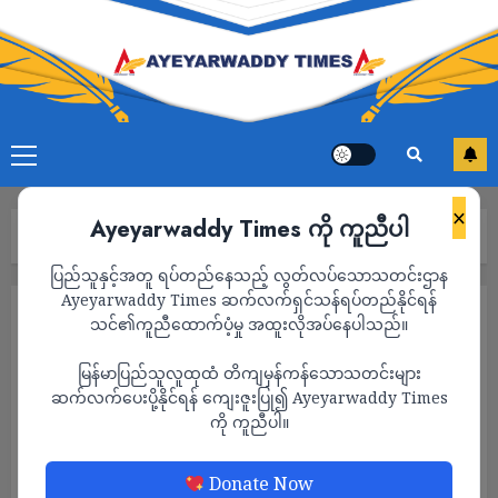
×
Ayeyarwaddy Times ကို ကူညီပါ
Home
ကာတွန်း
Page 4
ပြည်သူနှင့်အတူ ရပ်တည်နေသည့် လွတ်လပ်သောသတင်းဌာန
Ayeyarwaddy Times ဆက်လက်ရှင်သန်ရပ်တည်နိုင်ရန်
ကာတွန်း
သင်၏ကူညီထောက်ပံ့မှု အထူးလိုအပ်နေပါသည်။
မြန်မာပြည်သူလူထုထံ တိကျမှန်ကန်သောသတင်းများ
ဆက်လက်ပေးပို့နိုင်ရန် ကျေးဇူးပြု၍ Ayeyarwaddy Times
ကို ကူညီပါ။
Donate Now