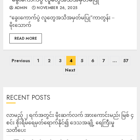
ADMIN
NOVEMBER 26, 2025
“ခွေးကောက်ပွဲ လူတွေအသိအမှတ်မပြု”ကာတွန်း –
မိုးသောက်
READ MORE
Previous
1
2
3
4
5
6
7
…
57
Next
RECENT POSTS
လာမည့် ၂ ရက်အတွင်း မိုးဆက်လက် အားကောင်းမည်၊ မြစ် ၄
စင်း စိုးရိမ်ရေမှတ်ရောက်နိုင်၍ ဒေသအချို့ ရေကြီးမှု
သတိပေး