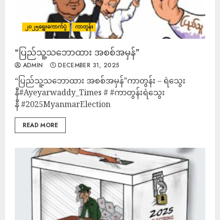
၂၀၂၅ရွေးကောက်ပွဲ
ကာတွန်း
“ပြည်သူ့သဘောထား အစစ်အမှန်”
ADMIN
DECEMBER 31, 2025
“ပြည်သူ့သဘောထား အစစ်အမှန်”ကာတွန်း – ရဲသွေး
နီ#Ayeyarwaddy_Times # #ကာတွန်းရဲသွေး
နီ #2025MyanmarElection
READ MORE