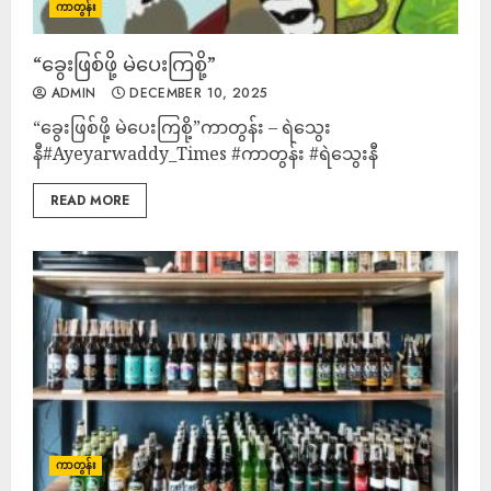
ကာတွန်း
“ခွေးဖြစ်ဖို့ မဲပေးကြစို့”
ADMIN
DECEMBER 10, 2025
“ခွေးဖြစ်ဖို့ မဲပေးကြစို့”ကာတွန်း – ရဲသွေး
နီ#Ayeyarwaddy_Times #ကာတွန်း #ရဲသွေးနီ
READ MORE
ကာတွန်း