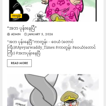
ကာတွန်း
“အဘ ပုန်းနေပြီ”
ADMIN
JANUARY 5, 2026
“အဘ ပုန်းနေပြီ”ကာတွန်း – ဝေယံ (တောင်
ကြီး)#Ayeyarwaddy_Times #ကာတွန်း #ဝေယံ(တောင်
ကြီး) #အဘပုန်းနေပြီ
READ MORE