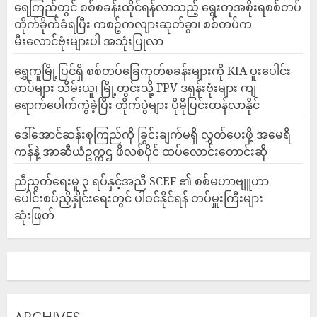
ရေကြည်တွင် စစ်စခန်းထိုင်ရန်လာသည့် ရွေးတုအစိုးရစစ်တပ်
တိုက်ခိုက်ခံရပြီး ကစဉ့်ကလျားဆုတ်ခွာ၊ စစ်တပ်က
မီးလောင်ဗုံးများပါ အသုံးပြုလာ
‎ရွှေကူမြို့ပြင်ရှိ စစ်တပ်ခြေကုတ်စခန်းများကို KIA ပူးပေါင်း
တပ်များ သိမ်းယူ၊ မြို့တွင်းသို့ FPV ဒရုန်းဗုံးများ ကျ
ရောက်ပေါက်ကွဲခဲ့ပြီး တိုက်ပွဲများ ပိုမိုပြင်းထန်လာနိုင်
ဒေါ်အောင်ဆန်းစုကြည်ကို ခြွင်းချက်မရှိ လွှတ်ပေးဖို့ အမေရိ
ကန်နဲ့ အာဆီယံဥက္ကဌ ဖိလစ်ပိုင် ထပ်လောင်းတောင်းဆို
ညီညွတ်ရေးမူ ၃ ရပ်နှင့်အညီ SCEF ၏ စစ်မဟာဗျူဟာ
ပေါင်းစပ်ညှိနှိုင်းရေးတွင် ပါဝင်နိုင်ရန် တပ်မှူးကြီးများ
ဆုံးဖြတ်