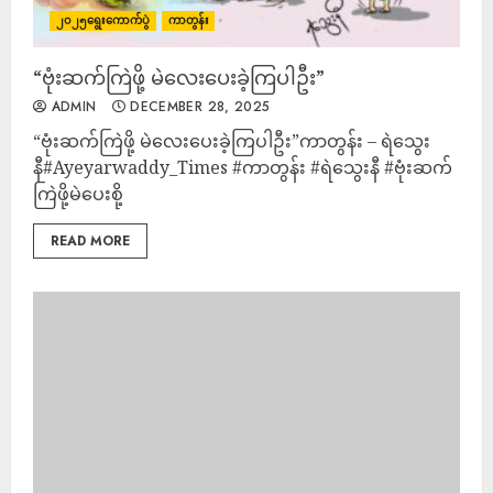
၂၀၂၅ရွေးကောက်ပွဲ
ကာတွန်း
“ဗုံးဆက်ကြဲဖို့ မဲလေးပေးခဲ့ကြပါဦး”
ADMIN
DECEMBER 28, 2025
“ဗုံးဆက်ကြဲဖို့ မဲလေးပေးခဲ့ကြပါဦး”ကာတွန်း – ရဲသွေး
နီ#Ayeyarwaddy_Times #ကာတွန်း #ရဲသွေးနီ #ဗုံးဆက်
ကြဲဖို့မဲပေးစို့
READ MORE