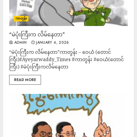
ကာတွန်း
“မဲပုံးကြီးက လိမ်နေတာ”
ADMIN
JANUARY 4, 2026
“မဲပုံးကြီးက လိမ်နေတာ”ကာတွန်း – ဝေယံ (တောင်
ကြီး)#Ayeyarwaddy_Times #ကာတွန်း #ဝေယံ(တောင်
ကြီး) #မဲပုံးကြီးကလိမ်နေတာ
READ MORE