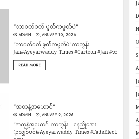
J
D
“ဘာဝတ်ဝတ် ဖွတ်ကဖွတ်ပဲ”
N
ADMIN
JANUARY 10, 2026
O
“ဘာဝတ်ဝတ် ဖွတ်ကဖွတ်ပဲ”ကာတွန်း –
Jan#Ayeyarwaddy_Times #Cartoon #Jan #ဘာ
S
READ MORE
A
J
J
“အတုနဲ့အယောင်”
M
ADMIN
JANUARY 9, 2026
A
“အတုနဲ့အယောင်”ကာတွန်း – နေညိုအေး
(ဥသျှစ်ပင်)#Ayeyarwaddy_Times #FadeElection2025 #
M