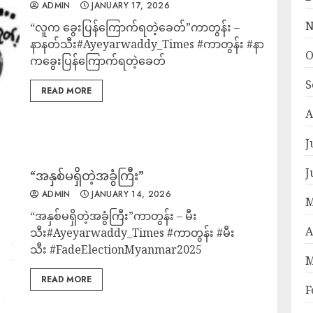
ADMIN
JANUARY 17, 2026
N
“လူက ခွေးပြန်ကြောက်ရတဲ့ခေတ်”ကာတွန်း –
နာနတ်သီး#Ayeyarwaddy_Times #ကာတွန်း #နာနတ်သီး #
O
ကခွေးပြန်ကြောက်ရတဲ့ခေတ်
S
READ MORE
A
J
J
“အနှစ်မရှိတဲ့အခွံကြီး”
ADMIN
JANUARY 14, 2026
M
“အနှစ်မရှိတဲ့အခွံကြီး”ကာတွန်း – မီး
A
သီး#Ayeyarwaddy_Times #ကာတွန်း #မီး
သီး #FadeElectionMyanmar2025
M
READ MORE
F