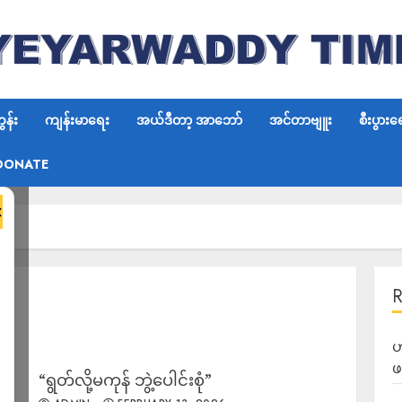
န်း
ကျန်းမာရေး
အယ်ဒီတာ့ အာဘော်
အင်တာဗျူး
စီးပွားရ
DONATE
×
ဟ
ဖ
“ရွတ်လို့မကုန် ဘွဲ့ပေါင်းစုံ”