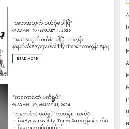
A
“အဘအတွက် ဝတ်စုံရပါပြီ”
J
ADMIN
FEBRUARY 4, 2026
J
“အဘအတွက် ဝတ်စုံရပါပြီ”ကာတွန်း –
နာနတ်သီး#AyeyarwaddyTimes #ကာတွန်း #နာနတ်သီး
M
READ MORE
A
M
F
“တကောင်ထဲ ပတ်ရှုပ်”
J
ADMIN
JANUARY 31, 2026
D
“တကောင်ထဲ ပတ်ရှုပ်”ကာတွန်း – လက်ပံ
တန်း#Ayeyarwaddy_Times #ကာတွန်း #လက်ပံ
N
တန်း #တကောင်ထဲပတ်ရှုပ်