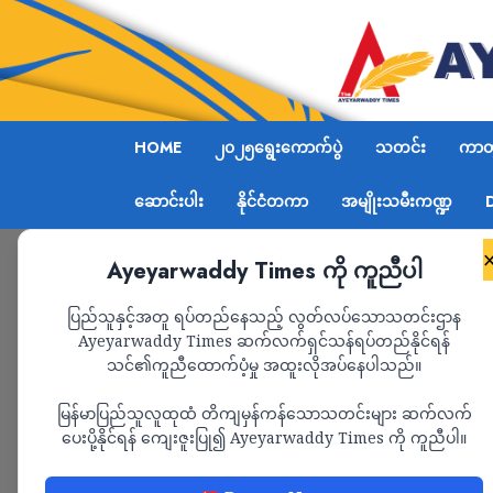
HOME
၂၀၂၅ရွေးကောက်ပွဲ
သတင်း
ကာတွ
ဆောင်းပါး
နိုင်ငံတကာ
အမျိုးသမီးကဏ္ဍ
Ayeyarwaddy Times ကို ကူညီပါ
Home
ကာတွန်း
Page 3
ပြည်သူနှင့်အတူ ရပ်တည်နေသည့် လွတ်လပ်သောသတင်းဌာန
Ayeyarwaddy Times ဆက်လက်ရှင်သန်ရပ်တည်နိုင်ရန်
ကာတွန်း
သင်၏ကူညီထောက်ပံ့မှု အထူးလိုအပ်နေပါသည်။
မြန်မာပြည်သူလူထုထံ တိကျမှန်ကန်သောသတင်းများ ဆက်လက်
ပေးပို့နိုင်ရန် ကျေးဇူးပြု၍ Ayeyarwaddy Times ကို ကူညီပါ။