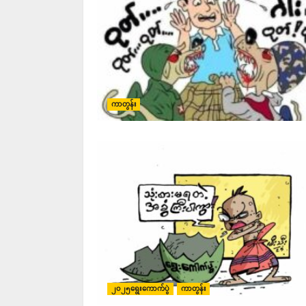
ကာတွန်း
၂၀၂၅ရွေးကောက်ပွဲ
ကာတွန်း