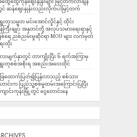
ထွေထွေကုန်ဈေးနှုန်းများ မြင့်တက်လာချိန်
ွင် ဆန်ဈေးနှုန်းလည်းလိုက်ပါမြင့်တက်
ရွတ်
ွေးတုသမ္မတ မင်းအောင်လှိုင်နှင့် ထိုင်း
န်ကြီးချုပ် အနုတင်တို့ အလုပ်သမားရေးရာနှင့်
ြစ်ရေ ညစ်ညမ်းမှုဆိုင်ရာ MOU များ လက်မှတ်
ေးထိုး
ေးမျက်နှာတွင် တာကျိုးပြီး ၆ ရက်အကြာမှ
ွေးတုစစ်အစိုးရ အစည်းအဝေးထိုင်
ြေထောက်ပြတ်၍ပြန်လာသည့် စစ်သား
ောင်းက ပြည်သူ့စစ်မှုထမ်းအကြောင်းပြပြီး
ျောင်းကုန်းမြို့တွင် ငွေတောင်းနေ
#အ
ARCHIVES