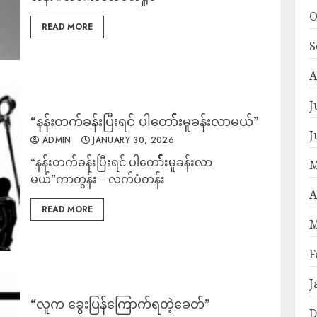
O
READ MORE
S
A
J
“နန်းတက်ခန်းပြီးရင် ပါတော််််််းမူခန်းလာမယ်”
J
ADMIN
JANUARY 30, 2026
“နန်းတက်ခန်းပြီးရင် ပါတော််််််းမူခန်းလာ
M
မယ်”ကာတွန်း – လက်ပံတန်း
A
READ MORE
M
F
J
“လူက ခွေးပြန်ကြောက်ရတဲ့ခေတ်”
D