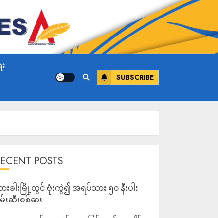
ေး
SUBSCRIBE
RECENT POSTS
ားခါးမြို့တွင် ဗုံးကွဲ၍ အရပ်သား ၅၀ နီးပါး
မ်းဆီးစစ်ဆး