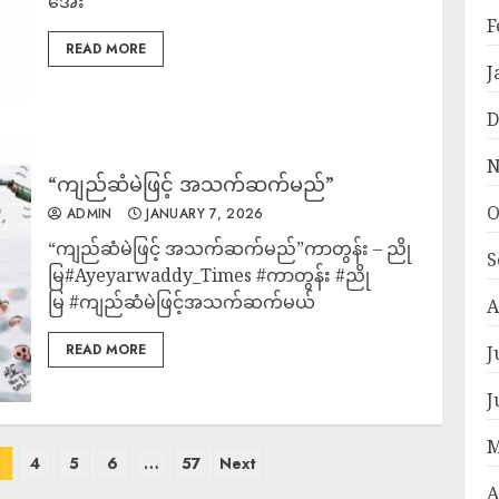
အေး
F
READ MORE
J
D
N
“ကျည်ဆံမဲဖြင့် အသက်ဆက်မည်”
O
ADMIN
JANUARY 7, 2026
“ကျည်ဆံမဲဖြင့် အသက်ဆက်မည်”ကာတွန်း – ညို
S
မြ#Ayeyarwaddy_Times #ကာတွန်း #ညို
မြ #ကျည်ဆံမဲဖြင့်အသက်ဆက်မယ်
A
READ MORE
J
J
M
3
4
5
6
…
57
Next
A