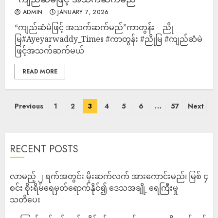
ADMIN
JANUARY 7, 2026
“ကျည်ဆံမဲဖြင့် အသက်ဆက်မည်”ကာတွန်း – ညို
မြ#Ayeyarwaddy_Times #ကာတွန်း #ညိုမြ #ကျည်ဆံမဲ
ဖြင့်အသက်ဆက်မယ်
READ MORE
Previous
1
2
3
4
5
6
…
57
Next
RECENT POSTS
လာမည့် ၂ ရက်အတွင်း မိုးဆက်လက် အားကောင်းမည်၊ မြစ် ၄
စင်း စိုးရိမ်ရေမှတ်ရောက်နိုင်၍ ဒေသအချို့ ရေကြီးမှု
သတိပေး