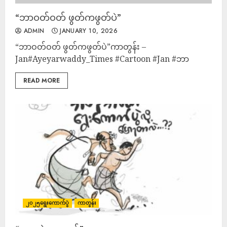
“ဘာဝတ်ဝတ် ဖွတ်ကဖွတ်ပဲ”
ADMIN
JANUARY 10, 2026
“ဘာဝတ်ဝတ် ဖွတ်ကဖွတ်ပဲ”ကာတွန်း –
Jan#Ayeyarwaddy_Times #Cartoon #Jan #ဘာ
READ MORE
၂၀၂၅ရွေးကောက်ပွဲ
ကာတွန်း