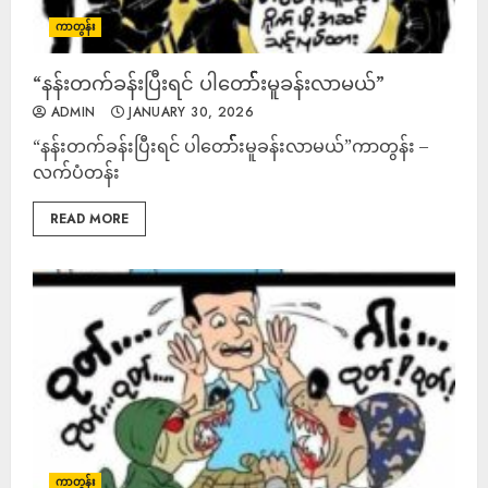
ကာတွန်း
“နန်းတက်ခန်းပြီးရင် ပါတော််််််းမူခန်းလာမယ်”
ADMIN
JANUARY 30, 2026
“နန်းတက်ခန်းပြီးရင် ပါတော််််််းမူခန်းလာမယ်”ကာတွန်း –
လက်ပံတန်း
READ MORE
ကာတွန်း