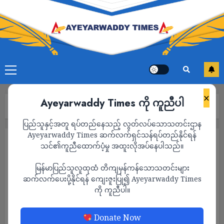
×
Ayeyarwaddy Times ကို ကူညီပါ
Home
ကာတွန်း
Page 3
ပြည်သူနှင့်အတူ ရပ်တည်နေသည့် လွတ်လပ်သောသတင်းဌာန
Ayeyarwaddy Times ဆက်လက်ရှင်သန်ရပ်တည်နိုင်ရန်
ကာတွန်း
သင်၏ကူညီထောက်ပံ့မှု အထူးလိုအပ်နေပါသည်။
မြန်မာပြည်သူလူထုထံ တိကျမှန်ကန်သောသတင်းများ
ဆက်လက်ပေးပို့နိုင်ရန် ကျေးဇူးပြု၍ Ayeyarwaddy Times
ကို ကူညီပါ။
Donate Now