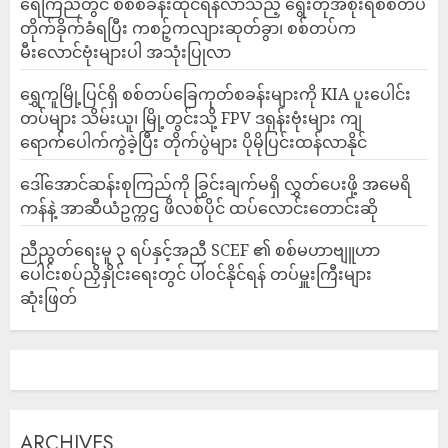
ရေကြည်တွင် စစ်စခန်းထိုင်ရန်လာသည့် ရွေးတုအစိုးရစစ်တပ်
တိုက်ခိုက်ခံရပြီး ကစဉ့်ကလျားဆုတ်ခွာ၊ စစ်တပ်က
မီးလောင်ဗုံးများပါ အသုံးပြုလာ
‎ရွှေကူမြို့ပြင်ရှိ စစ်တပ်ခြေကုတ်စခန်းများကို KIA ပူးပေါင်း
တပ်များ သိမ်းယူ၊ မြို့တွင်းသို့ FPV ဒရုန်းဗုံးများ ကျ
ရောက်ပေါက်ကွဲခဲ့ပြီး တိုက်ပွဲများ ပိုမိုပြင်းထန်လာနိုင်
ဒေါ်အောင်ဆန်းစုကြည်ကို ခြွင်းချက်မရှိ လွှတ်ပေးဖို့ အမေရိ
ကန်နဲ့ အာဆီယံဥက္ကဌ ဖိလစ်ပိုင် ထပ်လောင်းတောင်းဆို
ညီညွတ်ရေးမူ ၃ ရပ်နှင့်အညီ SCEF ၏ စစ်မဟာဗျူဟာ
ပေါင်းစပ်ညှိနှိုင်းရေးတွင် ပါဝင်နိုင်ရန် တပ်မှူးကြီးများ
ဆုံးဖြတ်
ARCHIVES