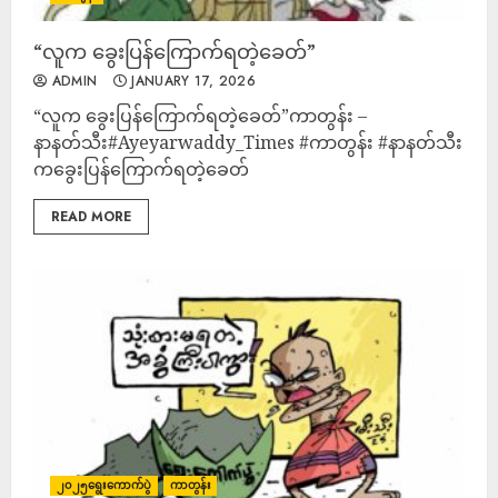
“လူက ခွေးပြန်ကြောက်ရတဲ့ခေတ်”
ADMIN
JANUARY 17, 2026
“လူက ခွေးပြန်ကြောက်ရတဲ့ခေတ်”ကာတွန်း –
နာနတ်သီး#Ayeyarwaddy_Times #ကာတွန်း #နာနတ်သီး #လူ
ကခွေးပြန်ကြောက်ရတဲ့ခေတ်
READ MORE
၂၀၂၅ရွေးကောက်ပွဲ
ကာတွန်း