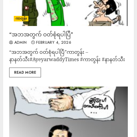
ကာတွန်း
“အဘအတွက် ဝတ်စုံရပါပြီ”
ADMIN
FEBRUARY 4, 2026
“အဘအတွက် ဝတ်စုံရပါပြီ”ကာတွန်း –
နာနတ်သီး#AyeyarwaddyTimes #ကာတွန်း #နာနတ်သီး
READ MORE