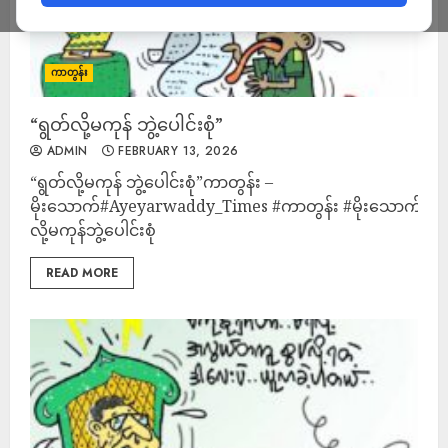
ကာတွန်း
“ရွတ်လို့မကုန် ဘွဲ့ပေါင်းစုံ”
ADMIN
FEBRUARY 13, 2026
“ရွတ်လို့မကုန် ဘွဲ့ပေါင်းစုံ”ကာတွန်း –
မိုးသောက်#Ayeyarwaddy_Times #ကာတွန်း #မိုးသောက် #ရွ
လို့မကုန်ဘွဲ့‌ပေါင်းစုံ
READ MORE