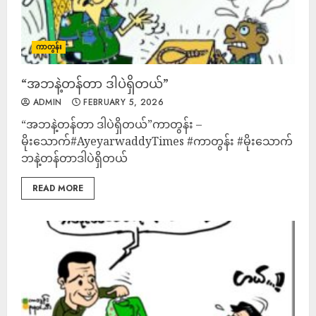
ကာတွန်း
“အဘနဲ့တန်တာ ဒါပဲရှိတယ်”
ADMIN
FEBRUARY 5, 2026
“အဘနဲ့တန်တာ ဒါပဲရှိတယ်”ကာတွန်း –
မိုးသောက်#AyeyarwaddyTimes #ကာတွန်း #မိုးသောက် #အ
ဘနဲ့တန်တာဒါပဲရှိတယ်
READ MORE