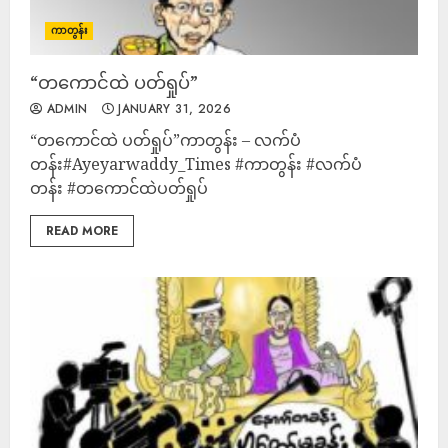
ကာတွန်း
“တကောင်ထဲ ပတ်ရှုပ်”
ADMIN
JANUARY 31, 2026
“တကောင်ထဲ ပတ်ရှုပ်”ကာတွန်း – လက်ပံ
တန်း#Ayeyarwaddy_Times #ကာတွန်း #လက်ပံ
တန်း #တကောင်ထဲပတ်ရှုပ်
READ MORE