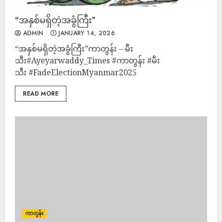
“အနှစ်မရှိတဲ့အခွံကြီး”
ADMIN
JANUARY 14, 2026
“အနှစ်မရှိတဲ့အခွံကြီး”ကာတွန်း – မီး
သီး#Ayeyarwaddy_Times #ကာတွန်း #မီး
သီး #FadeElectionMyanmar2025
READ MORE
ကာတွန်း