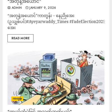
“အတုနဲ့အယောင်”
ADMIN
JANUARY 9, 2026
“အတုနဲ့အယောင်”ကာတွန်း – နေညိုအေး
(ဥသျှစ်ပင်)#Ayeyarwaddy_Times #FadeElection2025 #ကာ
အေး
READ MORE
ကာတွန်း
“ကျည်ဆံမဲဖြင့် အသက်ဆက်မည်”