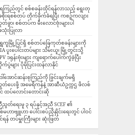
ေကြည်တွင် စစ်စခန်းထိုင်ရန်လာသည့် ရွေးတု
စိုးရစစ်တပ် တိုက်ခိုက်ခံရပြီး ကစဉ့်ကလျား
ုတ်ခွာ၊ စစ်တပ်က မီးလောင်ဗုံးများပါ
သုံးပြုလာ
ရွှေကူမြို့ပြင်ရှိ စစ်တပ်ခြေကုတ်စခန်းများကို
IA ပူးပေါင်းတပ်များ သိမ်းယူ၊ မြို့တွင်းသို့
PV ဒရုန်းဗုံးများ ကျရောက်ပေါက်ကွဲခဲ့ပြီး
ိုက်ပွဲများ ပိုမိုပြင်းထန်လာနိုင်
ေါ်အောင်ဆန်းစုကြည်ကို ခြွင်းချက်မရှိ
ွှတ်ပေးဖို့ အမေရိကန်နဲ့ အာဆီယံဥက္ကဌ ဖိလစ်
ိုင် ထပ်လောင်းတောင်းဆို
ီညွတ်ရေးမူ ၃ ရပ်နှင့်အညီ SCEF ၏
စ်မဟာဗျူဟာ ပေါင်းစပ်ညှိနှိုင်းရေးတွင် ပါဝင်
ိုင်ရန် တပ်မှူးကြီးများ ဆုံးဖြတ်