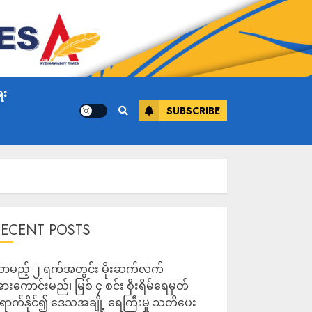
ေး
SUBSCRIBE
RECENT POSTS
ာမည့် ၂ ရက်အတွင်း မိုးဆက်လက်
ားကောင်းမည်၊ မြစ် ၄ စင်း စိုးရိမ်ရေမှတ်
ောက်နိုင်၍ ဒေသအချို့ ရေကြီးမှု သတိပေး