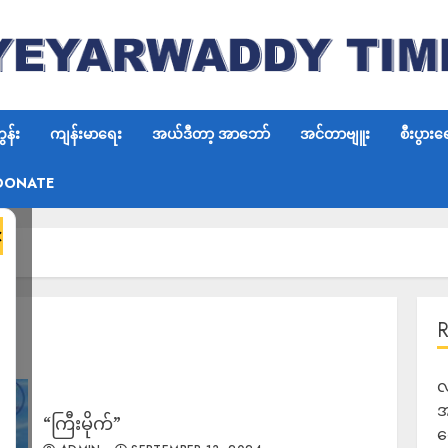
န်း
ကျန်းမာရေး
အယ်ဒီတာ့ အာဘော်
အင်တာဗျူး
စီးပွားရ
DONATE
×
လ
အ
“ကြီးမိုက်”
ရ