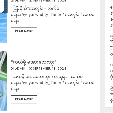
ADMIN
SEPTEMBER 13, 2024
ရ
“ကြီးမိုက်”ကာတွန်း – လက်ပံ
အ
တန်း#Ayeyarwaddy_Times #ကာတွန်း #လက်ပံ
ဆ
တန်း
အ
READ MORE
‎
K
F
တ
“ကယ်ဖို့ မအားသေးဘူး”
ဒ
ADMIN
SEPTEMBER 13, 2024
လ
“ကယ်ဖို့ မအားသေးဘူး”ကာတွန်း – လက်ပံ
ပ
တန်း#Ayeyarwaddy_Times #ကာတွန်း #လက်ပံ
ည
တန်း
စ
န
READ MORE