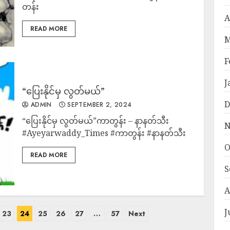
တန်း
A
READ MORE
M
F
J
“ပြေးနိုင်မှ လွတ်မယ်”
D
ADMIN
SEPTEMBER 2, 2024
“ပြေးနိုင်မှ လွတ်မယ်”ကာတွန်း – နာနတ်သီး
N
#Ayeyarwaddy_Times #ကာတွန်း #နာနတ်သီး
O
READ MORE
S
A
J
23
24
25
26
27
…
57
Next