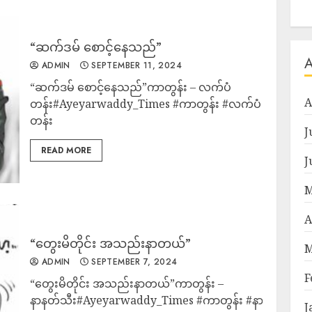
“ဆက်ဒမ် စောင့်နေသည်”
ADMIN
SEPTEMBER 11, 2024
“ဆက်ဒမ် စောင့်နေသည်”ကာတွန်း – လက်ပံ
A
တန်း#Ayeyarwaddy_Times #ကာတွန်း #လက်ပံ
တန်း
J
READ MORE
J
M
A
“တွေးမိတိုင်း အသည်းနာတယ်”
M
ADMIN
SEPTEMBER 7, 2024
F
“တွေးမိတိုင်း အသည်းနာတယ်”ကာတွန်း –
နာနတ်သီး#Ayeyarwaddy_Times #ကာတွန်း #နာနတ်သီး
J