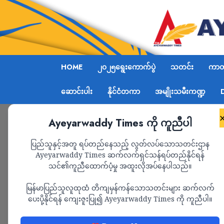
HOME
၂၀၂၅ရွေးကောက်ပွဲ
သတင်း
ကာတွ
ဆောင်းပါး
နိုင်ငံတကာ
အမျိုးသမီးကဏ္ဍ
Ayeyarwaddy Times ကို ကူညီပါ
Home
ကာတွန်း
Page 24
ပြည်သူနှင့်အတူ ရပ်တည်နေသည့် လွတ်လပ်သောသတင်းဌာန
Ayeyarwaddy Times ဆက်လက်ရှင်သန်ရပ်တည်နိုင်ရန်
ကာတွန်း
သင်၏ကူညီထောက်ပံ့မှု အထူးလိုအပ်နေပါသည်။
မြန်မာပြည်သူလူထုထံ တိကျမှန်ကန်သောသတင်းများ ဆက်လက်
ပေးပို့နိုင်ရန် ကျေးဇူးပြု၍ Ayeyarwaddy Times ကို ကူညီပါ။