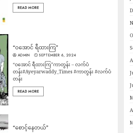
READ MORE
D
N
O
“၀အောင် ရီထားကြ”
S
ADMIN
SEPTEMBER 6, 2024
A
“၀အောင် ရီထားကြ”ကာတွန်း – လက်ပံ
တန်း#Ayeyarwaddy_Times #ကာတွန်း #လက်ပံ
J
တန်း
J
READ MORE
M
A
M
“စောင့်နေတယ်”