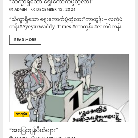
“သိက္ခာရှိသော ရွေးကောက်ပွဲတဲ့လား”
ADMIN
DECEMBER 12, 2024
“သိက္ခာရှိသော ရွေးကောက်ပွဲတဲ့လား”ကာတွန်း – လက်ပံ
တန်း#Ayeyarwaddy_Times #ကာတွန်း #လက်ပံတန်း
READ MORE
ကာတွန်း
“အပြေးချန်ပီယံများ”