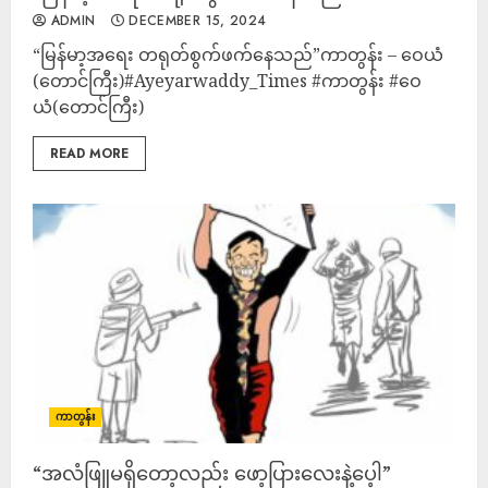
ADMIN
DECEMBER 15, 2024
“မြန်မာ့အရေး တရုတ်စွက်ဖက်နေသည်”ကာတွန်း – ‌ဝေယံ
(တောင်ကြီး)#Ayeyarwaddy_Times #ကာတွန်း #‌ဝေ
ယံ(တောင်ကြီး)
READ MORE
ကာတွန်း
“အလံဖြူမရှိတော့လည်း ဖော့ပြားလေးနဲ့ပေ့ါ”