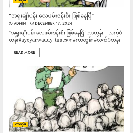
ကာတွန်း
“အရူးချီးပန်း လေဖမ်းဒန်းစီး ဖြစ်နေပြီ”
ADMIN
DECEMBER 17, 2024
“အရူးချီးပန်း လေဖမ်းဒန်းစီး ဖြစ်နေပြီ”ကာတွန်း – လက်ပံ
တန်း#ayeyarwaddy_timesး #ကာတွန်း #လက်ပံတန်း
READ MORE
ကာတွန်း