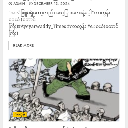
ADMIN
DECEMBER 13, 2024
“အလံဖြူမရှိတော့လည်း ဖော့ပြားလေးနဲ့ပေ့ါ”ကာတွန်း –
‌ဝေယံ (တောင်
ကြီး)#Ayeyarwaddy_Times #ကာတွန်း #‌ေ၀ယံ(တောင်
ကြီး)
READ MORE
ကာတွန်း