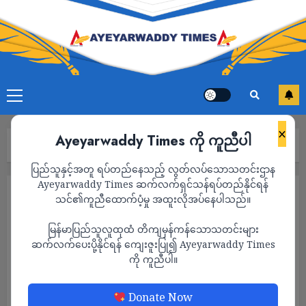
×
Ayeyarwaddy Times ကို ကူညီပါ
Home
ကာတွန်း
Page 18
ပြည်သူနှင့်အတူ ရပ်တည်နေသည့် လွတ်လပ်သောသတင်းဌာန
Ayeyarwaddy Times ဆက်လက်ရှင်သန်ရပ်တည်နိုင်ရန်
ကာတွန်း
သင်၏ကူညီထောက်ပံ့မှု အထူးလိုအပ်နေပါသည်။
မြန်မာပြည်သူလူထုထံ တိကျမှန်ကန်သောသတင်းများ
ဆက်လက်ပေးပို့နိုင်ရန် ကျေးဇူးပြု၍ Ayeyarwaddy Times
ကို ကူညီပါ။
Donate Now