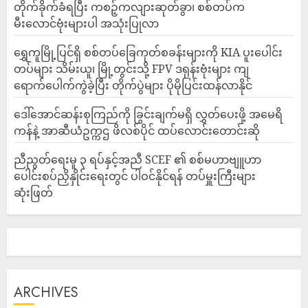
တိုက်ခိုက်ခံရပြီး ကစဉ့်ကလျားဆုတ်ခွာ၊ စစ်တပ်က
မီးလောင်ဗုံးများပါ အသုံးပြုလာ
‎ရွှေကူမြို့ပြင်ရှိ စစ်တပ်ခြေကုတ်စခန်းများကို KIA ပူးပေါင်း
တပ်များ သိမ်းယူ၊ မြို့တွင်းသို့ FPV ဒရုန်းဗုံးများ ကျ
ရောက်ပေါက်ကွဲခဲ့ပြီး တိုက်ပွဲများ ပိုမိုပြင်းထန်လာနိုင်
ဒေါ်အောင်ဆန်းစုကြည်ကို ခြွင်းချက်မရှိ လွှတ်ပေးဖို့ အမေရိ
ကန်နဲ့ အာဆီယံဥက္ကဌ ဖိလစ်ပိုင် ထပ်လောင်းတောင်းဆို
ညီညွတ်ရေးမူ ၃ ရပ်နှင့်အညီ SCEF ၏ စစ်မဟာဗျူဟာ
ပေါင်းစပ်ညှိနှိုင်းရေးတွင် ပါဝင်နိုင်ရန် တပ်မှူးကြီးများ
ဆုံးဖြတ်
ARCHIVES