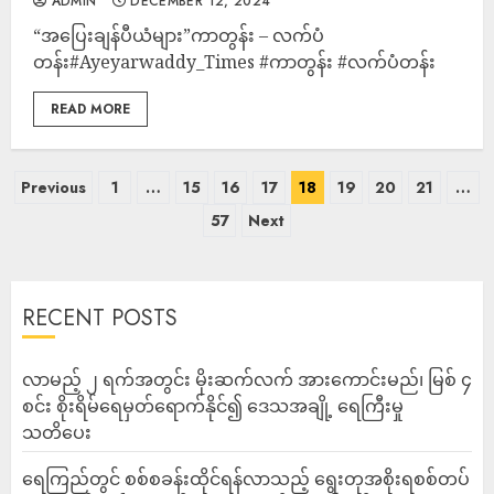
ADMIN
DECEMBER 12, 2024
“အပြေးချန်ပီယံများ”ကာတွန်း – လက်ပံ
တန်း#Ayeyarwaddy_Times #ကာတွန်း #လက်ပံတန်း
READ MORE
Previous
1
…
15
16
17
18
19
20
21
…
57
Next
RECENT POSTS
လာမည့် ၂ ရက်အတွင်း မိုးဆက်လက် အားကောင်းမည်၊ မြစ် ၄
စင်း စိုးရိမ်ရေမှတ်ရောက်နိုင်၍ ဒေသအချို့ ရေကြီးမှု
သတိပေး
ရေကြည်တွင် စစ်စခန်းထိုင်ရန်လာသည့် ရွေးတုအစိုးရစစ်တပ်