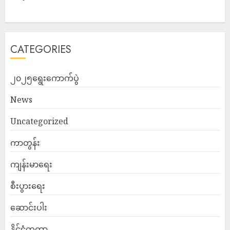
CATEGORIES
၂၀၂၅ရွေးကောက်ပွဲ
News
Uncategorized
ကာတွန်း
ကျန်းမာရေး
စီးပွားရေး
ဆောင်းပါး
နိုင်ငံတကာ