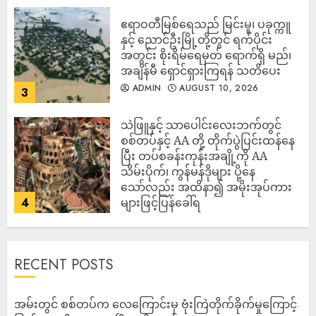
ဧရာဝတီမြစ်ရေသည် မြင်းမူ၊ ပခုက္ကူ
နှင့် ညောင်ဦးမြို့တို့တွင် ရက်ပိုင်း
အတွင်း စိုးရိမ်ရေမှတ် ရောက်ရှိ မည်၊
အချိန်မီ ရှောင်ရှားကြရန် သတိပေး
ADMIN
AUGUST 10, 2026
3
သဲဖြူနှင့် သာပေါင်းလေးဘက်တွင်
စစ်တပ်နှင့် AA တို့ တိုက်ပွဲပြင်းထန်‌နေ
ပြီး တပ်စခန်းကုန်းအချို့ကို AA
သိမ်းပိုက်၊ ကွန်မန်ဒိုများ ပို့နေ
သော်လည်း အထိနာ၍ အမိုးအုပ်ကား
4
များဖြင့်ပြန်ခေါ်ရ
ADMIN
AUGUST 10, 2026
RECENT POSTS
‎အမ်းတွင် စစ်တပ်က လေကြောင်းမှ ဗုံးကြဲတိုက်ခိုက်မှုကြောင့်