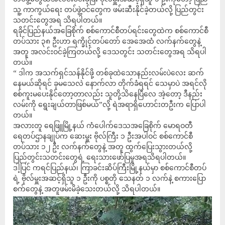
သူ့ ကာကွယ်ရေး တပ်ဖွဲ့ဝင်တွေက ဖမ်းဆီးနိုင်ခဲ့တယ်လို့ ပြည်တွင်း
သတင်းတွေအရ သိရပါတယ်။
ရခိုင်ပြည်နယ်အခြေစိုက် စစ်ကောင်စီတပ်ရင်းတွေထဲက စစ်ကောင်စီ
တပ်သား ၃၈ ဦးဟာ ရက္ခိုင့်တပ်တော် အေအေထံ လက်နက်တွေနဲ့
အတူ အလင်းဝင်ခဲ့ကြတယ်လို့ ဒေသတွင်း သတင်းတွေအရ သိရပါ
တယ်။
“ ဒါက အသက်ရှင်သန်နိုင်ဖို့ တစ်ခုထဲသောနည်းလမ်းပဲလေး ဆက်
နေမယ်ဆိုရင် ခုမသေလဲ နောက်လာ တိုက်ခံရရင် သေမှာပဲ အရင်လို
စစ်ကူးမပေးနိုင်တော့တာလည်း သူတို့သိနေပြီလေ အဲ့တော့ ဒီနည်း
လမ်းကို ရွေးချယ်တာဖြစ်မယ်”လို့ ရဲအရာရှိဟောင်းတဦးက ပြောပါ
တယ်။
အလားတူ ရေဖြူမြို့နယ် ကံပေါက်ဒေသအခြေစိုက် မောရဝတီ
ရေတပ်ဌာနချုပ်က ဆေးမှူး ဗိုလ်ကြီး ၁ ဦးအပါဝင် စစ်ကောင်စီ
တပ်သား ၁၂ ဦး လက်နက်တွေနဲ့ အတူ ထွက်ပြေးသွားတယ်လို့
ပြည်တွင်းသတင်းတွေရဲ့ ရေးသားဖော်ပြမှုအရသိရပါတယ်။
ဒါ့ပြင် ကရင်ပြည်နယ်၊ ကြာခင်းဆိပ်ကြီးမြို့နယ်မှာ စစ်ကောင်စီတပ်
ရဲ့ ဗိုလ်မှူးအဆင့်ရှိသူ ၁ ဦးကို ပစ္စတို သေနတ် ၁ လက်နဲ့ စကားပြော
စက်တွေနဲ့ အတူဖမ်းမိခဲ့သေးတယ်လို့ သိရပါတယ်။