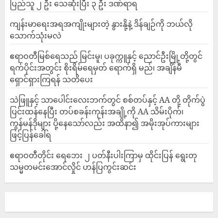
ပြည်သူ ၂ ဦး သေဆုံးပြီး ၃ ဦး ဒဏ်ရာရ
ကျန်းမာရေးအရအကျိုးများတဲ့ နွားနို့နဲ့ ဒိန်ချဉ်ကို ဘယ်လို
သောက်သုံးမလဲ
ဧရာဝတီမြစ်ရေသည် မြင်းမူ၊ ပခုက္ကူနှင့် ညောင်ဦးမြို့တို့တွင်
ရက်ပိုင်းအတွင်း စိုးရိမ်ရေမှတ် ရောက်ရှိ မည်၊ အချိန်မီ
ရှောင်ရှားကြရန် သတိပေး
သဲဖြူနှင့် သာပေါင်းလေးဘက်တွင် စစ်တပ်နှင့် AA တို့ တိုက်ပွဲ
ပြင်းထန်‌နေပြီး တပ်စခန်းကုန်းအချို့ကို AA သိမ်းပိုက်၊
ကွန်မန်ဒိုများ ပို့နေသော်လည်း အထိနာ၍ အမိုးအုပ်ကားများ
ဖြင့်ပြန်ခေါ်ရ
ဧရာဝတီတိုင်း ရေဘေး ၂ ပတ်နီးပါးကြာမှ ထိုင်းပြန် ရွေးတု
သမ္မတမင်းအောင်လှိုင် ဟန်ပြကွင်းဆင်း