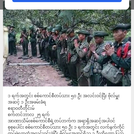
၁ ရက်အတွင်း စစ်ကောင်စီတပ်သား ၅၀ ဦး အလင်းဝင်ပြီး ဗိုလ်မှူး
အဆင့် ၁ ဦးအဖမ်းခံရ
ဧရာဝတီတိုင်းမ်
စက်တင်ဘာလ ၂၅ ရက်
အာဏာသိမ်းစစ်ကောင်စီရဲ့တပ်ဘက်က အရာရှိအဆင့်အပါဝင်
စုစုပေါင်း စစ်ကောင်စီတပ်သား ၅၀ ဦး ၁ ရက်အတွင်း လက်နက်ကိုင်
တပ်ဖွဲ့တွေထံအလင်းဝင်းခဲ့ပြီး ဗိုလ်မှူးအဆင့်ရှိသူ ၁ ဦးကိုတော့ ပြည်