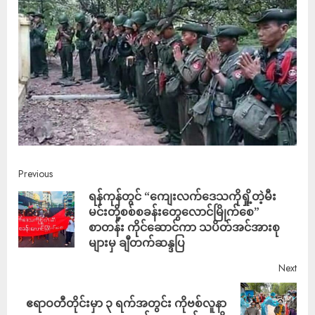
Previous
ရန်ကုန်တွင် “ကျေးလက်ဒေသကိုရှို့တဲ့မီး
မင်းတို့စစ်စခန်းတွေလောင်မြိုက်စေ”
စာတန်း ကိုင်ဆောင်ကာ သပိတ်အင်အားစု
များမှ ချီတက်ဆန္ဒပြ
Next
ဧရာဝတီတိုင်းမှာ ၃ ရက်အတွင်း ကိုဗစ်လူနာ