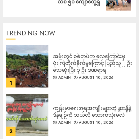
သစ် ၅၀ ကျော်တွေ့ရှိ
TRENDING NOW
‎အမ်းတွင် စစ်တပ်က လေကြောင်းမှ
ဗုံးကြဲတိုက်ခိုက်မှုကြောင့် ပြည်သူ ၂ ဦး
သေဆုံးပြီး ၃ ဦး ဒဏ်ရာရ
ADMIN
AUGUST 10, 2026
1
ကျန်းမာရေးအရအကျိုးများတဲ့ နွားနို့နဲ့
ဒိန်ချဉ်ကို ဘယ်လို သောက်သုံးမလဲ
ADMIN
AUGUST 10, 2026
2