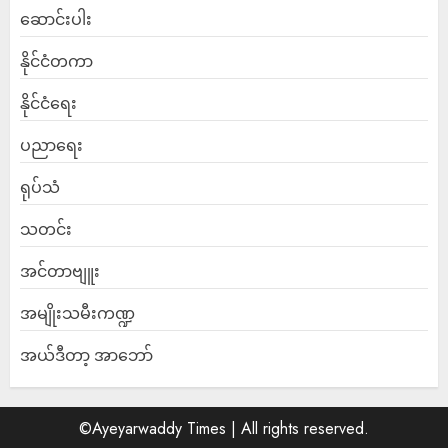
ဆောင်းပါး
နိုင်ငံတကာ
နိုင်ငံရေး
ပညာရေး
ရုပ်သံ
သတင်း
အင်တာဗျူး
အမျိုးသမီးကဏ္ဍ
အယ်ဒီတာ့ အာဘော်
©Ayeyarwaddy Times | All rights reserved.