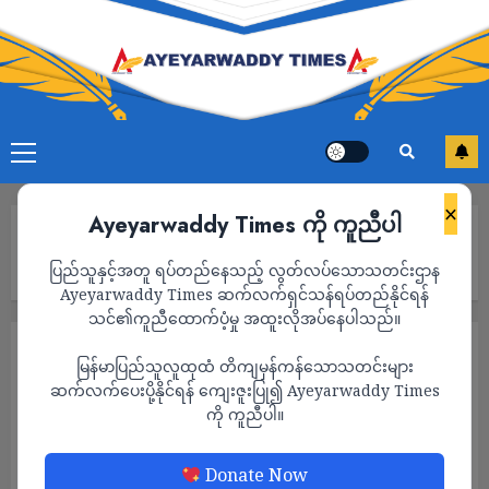
×
Ayeyarwaddy Times ကို ကူညီပါ
Home
၁ ရက်အတွင်း စစ်ကောင်စီတပ်သား ၅၀ ဦး အလင်းဝင်ပြီး ဗိုလ်မှူး
ပြည်သူနှင့်အတူ ရပ်တည်နေသည့် လွတ်လပ်သောသတင်းဌာန
အဆင့် ၁ ဦးအဖမ်းခံရ
Ayeyarwaddy Times ဆက်လက်ရှင်သန်ရပ်တည်နိုင်ရန်
သင်၏ကူညီထောက်ပံ့မှု အထူးလိုအပ်နေပါသည်။
သတင်း
မြန်မာပြည်သူလူထုထံ တိကျမှန်ကန်သောသတင်းများ
၁ ရက်အတွင်း စစ်ကောင်စီတပ်သား ၅၀ ဦး
ဆက်လက်ပေးပို့နိုင်ရန် ကျေးဇူးပြု၍ Ayeyarwaddy Times
ကို ကူညီပါ။
အလင်းဝင်ပြီး ဗိုလ်မှူးအဆင့် ၁ ဦးအဖမ်းခံရ
ADMIN
SEPTEMBER 25, 2022
Donate Now