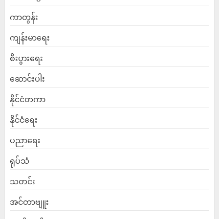
ကာတွန်း
ကျန်းမာရေး
စီးပွားရေး
ဆောင်းပါး
နိုင်ငံတကာ
နိုင်ငံရေး
ပညာရေး
ရုပ်သံ
သတင်း
အင်တာဗျူး