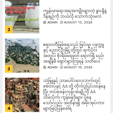
ကျန်းမာရေးအရအကျိုးများတဲ့ နွားနို့နဲ့
ဒိန်ချဉ်ကို ဘယ်လို သောက်သုံးမလဲ
ADMIN
AUGUST 10, 2026
2
ဧရာဝတီမြစ်ရေသည် မြင်းမူ၊ ပခုက္ကူ
နှင့် ညောင်ဦးမြို့တို့တွင် ရက်ပိုင်း
အတွင်း စိုးရိမ်ရေမှတ် ရောက်ရှိ မည်၊
အချိန်မီ ရှောင်ရှားကြရန် သတိပေး
ADMIN
AUGUST 10, 2026
3
သဲဖြူနှင့် သာပေါင်းလေးဘက်တွင်
စစ်တပ်နှင့် AA တို့ တိုက်ပွဲပြင်းထန်‌နေ
ပြီး တပ်စခန်းကုန်းအချို့ကို AA
သိမ်းပိုက်၊ ကွန်မန်ဒိုများ ပို့နေ
သော်လည်း အထိနာ၍ အမိုးအုပ်ကား
4
များဖြင့်ပြန်ခေါ်ရ