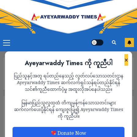
×
Ayeyarwaddy Times ကို ကူညီပါ
Home
မြောက်ဒဂုံတွင် နှစ်ရက်ကြာ ပျောက်ဆုံးနေသည့် ခြောက်တန်း
ပြည်သူနှင့်အတူ ရပ်တည်နေသည့် လွတ်လပ်သောသတင်းဌာန
ကျောင်းသားလေး ကန်ဘောင်၌ အသတ်ခံထားရသည့် ရုပ်အလောင်း
သာ ပြန်တွေ့ပြီး ချက်ချင်း သင်္ဂြိုဟ်ခဲ့ရ
Ayeyarwaddy Times ဆက်လက်ရှင်သန်ရပ်တည်နိုင်ရန်
သင်၏ကူညီထောက်ပံ့မှု အထူးလိုအပ်နေပါသည်။
မြန်မာပြည်သူလူထုထံ တိကျမှန်ကန်သောသတင်းများ
သတင်း
ဆက်လက်ပေးပို့နိုင်ရန် ကျေးဇူးပြု၍ Ayeyarwaddy Times
မြောက်ဒဂုံတွင် နှစ်ရက်ကြာ ပျောက်ဆုံးနေသည့်
ကို ကူညီပါ။
ခြောက်တန်းကျောင်းသားလေး ကန်ဘောင်၌
အသတ်ခံထားရသည့် ရုပ်အလောင်းသာ ပြန်
Donate Now