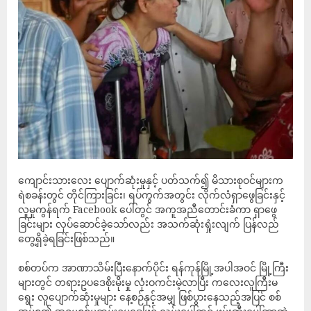
ကျောင်းသားလေး ပျောက်ဆုံးမှုနှင့် ပတ်သက်၍ မိသားစုဝင်များက
ရဲစခန်းတွင် တိုင်ကြားခြင်း၊ ရပ်ကွက်အတွင်း လိုက်လံရှာဖွေခြင်းနှင့်
လူမှုကွန်ရက် Facebook ပေါ်တွင် အကူအညီတောင်းခံကာ ရှာဖွေ
ခြင်းများ လုပ်ဆောင်ခဲ့သော်လည်း အသက်ဆုံးရှုံးလျက် ပြန်လည်
တွေ့ရှိခဲ့ရခြင်းဖြစ်သည်။
စစ်တပ်က အာဏာသိမ်းပြီးနောက်ပိုင်း ရန်ကုန်မြို့အပါအဝင် မြို့ကြီး
များတွင် တရားဥပဒေစိုးမိုးမှု လုံးဝကင်းမဲ့လာပြီး ကလေးလူကြီးမ
ရွေး လူပျောက်ဆုံးမှုများ နေ့စဉ်နှင့်အမျှ ဖြစ်ပွားနေသည့်အပြင် စစ်