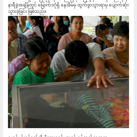
နာရီခွဲအချိန်တွင် မြောက်ဒဂုံရှိ နေအိမ်မှ ထွက်ခွာသွားရာမှ ပျောက်ဆုံး
သွားခဲ့ခြင်း ဖြစ်သည်။