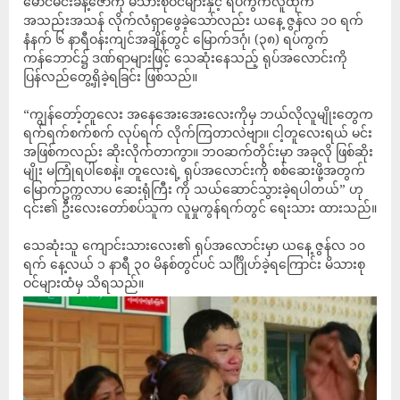
မောင်မင်းခန့်ဇော်ကို မိသားစုဝင်များနှင့် ရပ်ကွက်လူထုက
အသည်းအသန် လိုက်လံရှာဖွေခဲ့သော်လည်း ယနေ့ ဇွန်လ ၁၀ ရက်
နံနက် ၆ နာရီဝန်းကျင်အချိန်တွင် မြောက်ဒဂုံ၊ (၃၈) ရပ်ကွက်
ကန်ဘောင်၌ ဒဏ်ရာများဖြင့် သေဆုံးနေသည့် ရုပ်အလောင်းကို
ပြန်လည်တွေ့ရှိခဲ့ရခြင်း ဖြစ်သည်။
“ကျွန်တော့်တူလေး အနေအေးအေးလေးကိုမှ ဘယ်လိုလူမျိုးတွေက
ရက်ရက်စက်စက် လုပ်ရက် လိုက်ကြတာလဲဗျာ။ ငါ့တူလေးရယ် မင်း
အဖြစ်ကလည်း ဆိုးလိုက်တာကွာ။ ဘဝဆက်တိုင်းမှာ အခုလို ဖြစ်ဆိုး
မျိုး မကြုံရပါစေနဲ့။ တူလေးရဲ့ ရုပ်အလောင်းကို စစ်ဆေးဖို့အတွက်
မြောက်ဥက္ကလာပ ဆေးရုံကြီး ကို သယ်ဆောင်သွားခဲ့ရပါတယ်” ဟု
၎င်း၏ ဦးလေးတော်စပ်သူက လူမှုကွန်ရက်တွင် ရေးသား ထားသည်။
သေဆုံးသူ ကျောင်းသားလေး၏ ရုပ်အလောင်းမှာ ယနေ့ ဇွန်လ ၁၀
ရက် နေ့လယ် ၁ နာရီ ၃၀ မိနစ်တွင်ပင် သင်္ဂြိုဟ်ခဲ့ရကြောင်း မိသားစု
ဝင်များထံမှ သိရသည်။