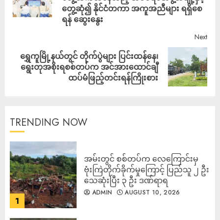
တွေ့ဆုံ၍ နိုင်ငံတကာ အကူအညီများ ရရှိစေ
ရန် ဆွေးနွေး
Next
‎ရွှေကူမြို့နယ်တွင် တိုက်ပွဲများ ပြင်းထန်နေ၊
ရွေးတုအစိုးရစစ်တပ်က အင်အားထောင်ချီ
ထပ်မံဖြည့်တင်းရန်ကြိုးစား
TRENDING NOW
‎အမ်းတွင် စစ်တပ်က လေကြောင်းမှ
ဗုံးကြဲတိုက်ခိုက်မှုကြောင့် ပြည်သူ ၂ ဦး
သေဆုံးပြီး ၃ ဦး ဒဏ်ရာရ
ADMIN
AUGUST 10, 2026
1