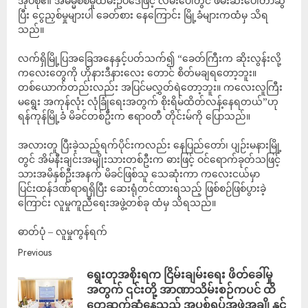
အုပ်စု၏ အဓမ္မစစ်မှုထမ်းဥပဒေဖြင့် လမ်းပေါ်တွင် ဖမ်းဆီးပေါ်တာဆွဲ
ပြီး ငွေညှစ်မှုများပါ ခေတ်စား နေကြောင်း မြို့ခံများကထံမှ သိရ
သည်။
လက်ရှိမြို့ပြအခြေအနေနှင့်ပတ်သက်၍ “ခေတ်ကြီးက ဆိုးလွန်းလို့
ကလေးတွေကို ဟိုနားဒီနားလေး တောင် စိတ်မချရတော့ဘူး။
တစ်ယောက်တည်းလည်း အပြင်မလွှတ်ရဲတော့ဘူး။ ကလေးလူကြီး
မရွေး အကုန်လုံး လုံခြုံရေးအတွက် စိုးရိမ်ထိတ်လန့်နေရတယ်”ဟု
ရန်ကုန်မြို့ခံ မိခင်တစ်ဦးက ဧရာ၀တီ တိုင်းမ်ကို ပြောသည်။
အလားတူ ပြီးခဲ့သည့်ရက်ပိုင်းကလည်း နေပြည်တော်၊ ပျဉ်းမနားမြို့
တွင် အိမ်နီးချင်းအမျိုးသားတစ်ဦးက ဓားဖြင့် ဝင်ရောက်ခုတ်သဖြင့်
သားအမိနှစ်ဦးအနက် မိခင်ဖြစ်သူ သေဆုံးကာ ကလေးငယ်မှာ
ပြင်းထန်ဒဏ်ရာရရှိပြီး ဆေးရုံတင်ထားရသည့် ဖြစ်စဉ်ဖြစ်ပွားခဲ့
ကြောင်း လူမှုကူညီရေးအဖွဲ့တစ်ခု ထံမှ သိရသည်။
ဓာတ်ပုံ – လူမှုကွန်ရက်
Previous
ရွေးတုအစိုးရက ငြိမ်းချမ်းရေး ဖိတ်ခေါ်မှု
အတွက် ၎င်းတို့ အာဏာသိမ်းစဉ်ကပင် ထိ
တွေ့ဆက်ဆံနေသည့် အပစ်ရပ်အဖွဲ့အချို့နှင့်