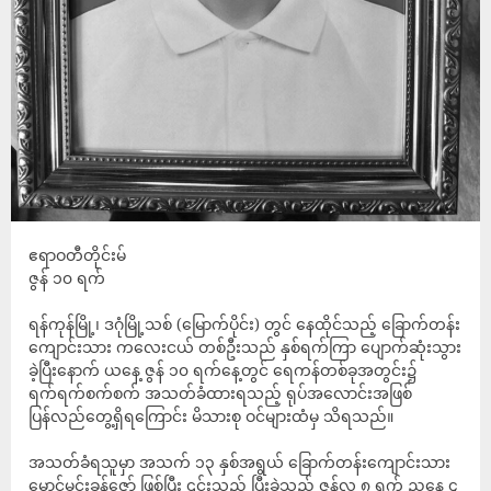
ဧရာဝတီတိုင်းမ်
ဇွန် ၁၀ ရက်
ရန်ကုန်မြို့၊ ဒဂုံမြို့သစ် (မြောက်ပိုင်း) တွင် နေထိုင်သည့် ခြောက်တန်း
ကျောင်းသား ကလေးငယ် တစ်ဦးသည် နှစ်ရက်ကြာ ပျောက်ဆုံးသွား
ခဲ့ပြီးနောက် ယနေ့ ဇွန် ၁၀ ရက်နေ့တွင် ရေကန်တစ်ခုအတွင်း၌
ရက်ရက်စက်စက် အသတ်ခံထားရသည့် ရုပ်အလောင်းအဖြစ်
ပြန်လည်တွေ့ရှိရကြောင်း မိသားစု ဝင်များထံမှ သိရသည်။
အသတ်ခံရသူမှာ အသက် ၁၃ နှစ်အရွယ် ခြောက်တန်းကျောင်းသား
မောင်မင်းခန့်ဇော် ဖြစ်ပြီး ၎င်းသည် ပြီးခဲ့သည့် ဇွန်လ ၈ ရက် ညနေ ၄