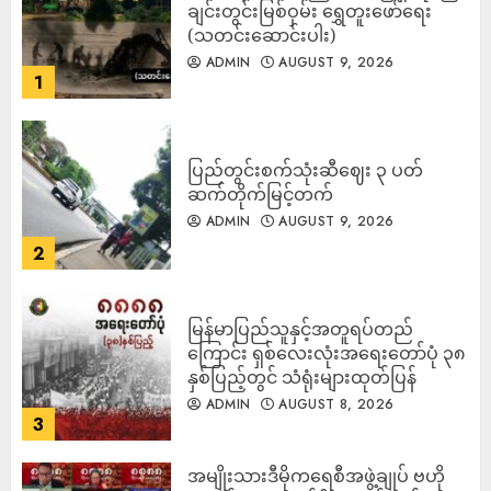
ချင်းတွင်းမြစ်ဝှမ်း ရွှေတူးဖော်ရေး
(သတင်းဆောင်းပါး)
ADMIN
AUGUST 9, 2026
1
ပြည်တွင်းစက်သုံးဆီဈေး ၃ ပတ်
ဆက်တိုက်မြင့်တက်
ADMIN
AUGUST 9, 2026
2
မြန်မာပြည်သူနှင့်အတူရပ်တည်
ကြောင်း ရှစ်လေးလုံးအရေးတော်ပုံ ၃၈
နှစ်ပြည့်တွင် သံရုံးများထုတ်ပြန်
ADMIN
AUGUST 8, 2026
3
အမျိုးသားဒီမိုကရေစီအဖွဲ့ချုပ် ဗဟို