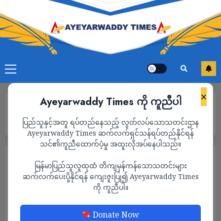
×
Ayeyarwaddy Times ကို ကူညီပါ
Home
ရွေးတုသမ္မတ မင်းအောင်လှိုင် တောင်ငူလာရောက်ပြီးနောက် ဗိုလ်ချုပ်
ပြည်သူနှင့်အတူ ရပ်တည်နေသည့် လွတ်လပ်သောသတင်းဌာန
အောင်ဆန်းရုပ်ထု ညတွင်းချင်း မီးအမှောင်ချ၍ ဖြိုချဖျက်ဆီးခံရ
Ayeyarwaddy Times ဆက်လက်ရှင်သန်ရပ်တည်နိုင်ရန်
သင်၏ကူညီထောက်ပံ့မှု အထူးလိုအပ်နေပါသည်။
သတင်း
မြန်မာပြည်သူလူထုထံ တိကျမှန်ကန်သောသတင်းများ
ရွေးတုသမ္မတ မင်းအောင်လှိုင် တောင်ငူလာ
ဆက်လက်ပေးပို့နိုင်ရန် ကျေးဇူးပြု၍ Ayeyarwaddy Times
ကို ကူညီပါ။
ရောက်ပြီးနောက် ဗိုလ်ချုပ်အောင်ဆန်းရုပ်ထု
ညတွင်းချင်း မီးအမှောင်ချ၍ ဖြိုချဖျက်ဆီးခံရ
Donate Now