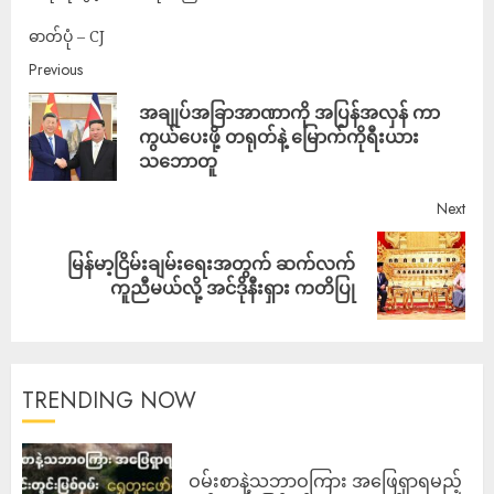
ဓာတ်ပုံ – CJ
Previous
အချုပ်အခြာအာဏာကို အပြန်အလှန် ကာ
ကွယ်ပေးဖို့ တရုတ်နဲ့ မြောက်ကိုရီးယား
သဘောတူ
Next
မြန်မာ့ငြိမ်းချမ်းရေးအတွက် ဆက်လက်
ကူညီမယ်လို့ အင်ဒိုနီးရှား ကတိပြု
TRENDING NOW
ဝမ်းစာနဲ့သဘာဝကြား အဖြေရှာရမည့်