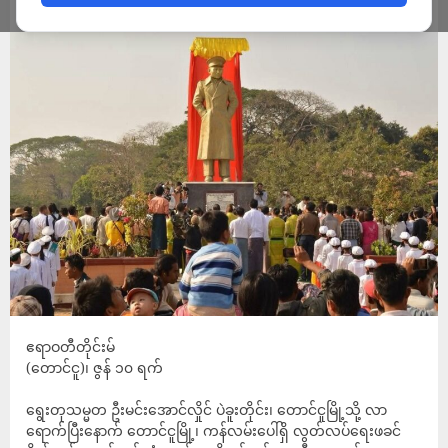
ADMIN
JUNE 10, 2026
ဧရာဝတီတိုင်းမ်
(တောင်ငူ)၊ ဇွန် ၁၀ ရက်
ရွေးတုသမ္မတ ဦးမင်းအောင်လှိုင် ပဲခူးတိုင်း၊ တောင်ငူမြို့သို့ လာ
ရောက်ပြီးနောက် တောင်ငူမြို့၊ ကန်လမ်းပေါ်ရှိ လွတ်လပ်ရေးဖခင်