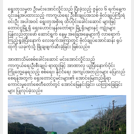
ရွေးတုသမ္မတ ဦးမင်းအောင်လှိုင်သည် ပြီးခဲ့သည့် ဇွန်လ ၆ ရက်နေ့က
၎င်းခန့်အပ်ထားသည့် ကာကွယ်ရေး ဦးစီးချုပ်အသစ် ဗိုလ်ချုပ်ကြီးရဲ
ဝင်းဦး အပါအဝင် ရွေးတုအစိုးရ ထိပ်ပိုင်းခေါင်းဆောင် များဖြင့်
တောင်ငူမြို့ရှိ ရှေးဟောင်းနန်းတော်ရာ၊ မြို့ရိုးများနှင့် ကျုံးများ
ပြန်လည်တူးဖော် ဆောင်ရွက် နေမှု အခြေအနေများကို လာရောက်
ကြည့်ရှုခဲ့ပြီးနောက် လေးရက်အကြာတွင် ဗိုလ်ချုပ်အောင်ဆန်း ရုပ်
ထုကို ယခုကဲ့သို့ ဖြိုချဖျက်ဆီးခဲ့ခြင်း ဖြစ်သည်။
အာဏာသိမ်းစစ်ခေါင်းဆောင် မင်းအောင်လှိုင်သည်
ကာကွယ်ရေးဦးစီးချုပ် ရာထူးဖြင့် အာဏာလု ယူပြီးနောက်ပိုင်း
ကြုံတွေ့နေရသည့် စစ်ရေး၊ နိုင်ငံရေး အကျပ်အတည်းများ ပြေလည်
စေရန်အတွက် ရှေးတောင်ငူမင်းများ၏ အောင်မြေတည်ရှိရာ
ကောင်းမှုတော်စေတီတော်တွင် အောင်မြေနင်းခြင်း၊ ယတြာခြေခြင်း
များ ပြုလုပ်ခဲ့သည်။