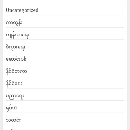
Uncategorized
ကာတွန်း
ကျန်းမာရေး
စီးပွားရေး
ဆောင်းပါး
နိုင်ငံတကာ
နိုင်ငံရေး
ပညာရေး
ရုပ်သံ
သတင်း