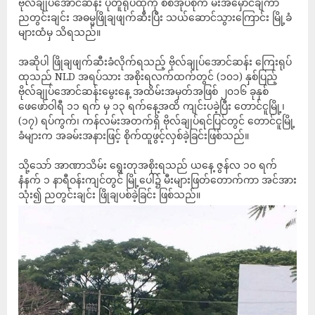
ဗိုလ်ချုပ်အောင်ဆန်း ပုံတူရုပ်ထုကို စစ်အုပ်စုက မီးအမှောင်ချကာ
ညတွင်းချင်း အဓမ္မဖြိုချဖျက်ဆီးပြီး သယ်ဆောင်သွားကြောင်း မြို့ခံ
များထံမှ သိရသည်။
အဆိုပါ ဖြိုချဖျက်ဆီးခံလိုက်ရသည့် ဗိုလ်ချုပ်အောင်ဆန်း ကြေးရုပ်
ထုသည် NLD အရပ်သား အစိုးရလက်ထက်တွင် (၁၀၁) နှစ်ပြည့်
ဗိုလ်ချုပ်အောင်ဆန်းမွေးနေ့ အထိမ်းအမှတ်အဖြစ် ၂၀၁၆ ခုနှစ်
ဖေဖော်ဝါရီ ၁၁ ရက် မှ ၁၃ ရက်နေ့အထိ ကျင်းပခဲ့ပြီး တောင်ငူမြို့၊
(၁၇) ရပ်ကွက်၊ ကန်လမ်းအတက်ရှိ ဗိုလ်ချုပ်ရင်ပြင်တွင် တောင်ငူမြို့
ခံများက အခမ်းအနားဖြင့် စိုက်ထူဖွင့်လှစ်ခဲ့ခြင်းဖြစ်သည်။
သို့သော် အာဏာသိမ်း ရွေးတုအစိုးရသည် ယနေ့ ဇွန်လ ၁၀ ရက်
နံနက် ၁ နာရီဝန်းကျင်တွင် မြို့ပေါ်၌ မီးများဖြတ်တောက်ကာ အင်အား
သုံး၍ ညတွင်းချင်း ဖြိုချပစ်ခဲ့ခြင်း ဖြစ်သည်။