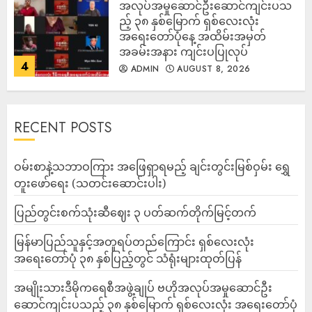
အလုပ်အမှုဆောင်ဦးဆောင်ကျင်းပသ
ည့် ၃၈ နှစ်မြောက် ရှစ်လေးလုံး
အရေးတော်ပုံနေ့ အထိမ်းအမှတ်
အခမ်းအနား ကျင်းပပြုလုပ်
4
ADMIN
AUGUST 8, 2026
RECENT POSTS
ဝမ်းစာနဲ့သဘာဝကြား အဖြေရှာရမည့် ချင်းတွင်းမြစ်ဝှမ်း ရွှေ
တူးဖော်ရေး (သတင်းဆောင်းပါး)
ပြည်တွင်းစက်သုံးဆီဈေး ၃ ပတ်ဆက်တိုက်မြင့်တက်
မြန်မာပြည်သူနှင့်အတူရပ်တည်ကြောင်း ရှစ်လေးလုံး
အရေးတော်ပုံ ၃၈ နှစ်ပြည့်တွင် သံရုံးများထုတ်ပြန်
အမျိုးသားဒီမိုကရေစီအဖွဲ့ချုပ် ဗဟိုအလုပ်အမှုဆောင်ဦး
ဆောင်ကျင်းပသည့် ၃၈ နှစ်မြောက် ရှစ်လေးလုံး အရေးတော်ပုံ