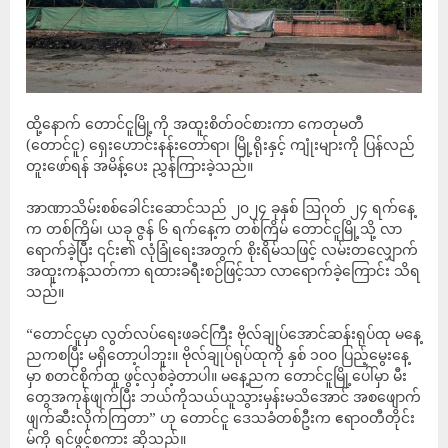
ထို့နောက် တောင်ငူမြို့ကို အထူးစိတ်ဝင်စားကာ ကေတုမတီ
(တောင်ငူ) ရှေးဟောင်းနန်းတော်ရာ၊ မြို့ရိုးနှင့် ကျုံးများကို ပြန်လည်
တူးဖော်ရန် အမိန့်ပေး ညွှန်ကြားခဲ့သည်။
အာဏာသိမ်းစစ်ခေါင်းဆောင်သည် ၂၀၂၄ ခုနှစ် ဩဂုတ် ၂၄ ရက်နေ့
က တစ်ကြိမ်၊ ယခု ဇွန် ၆ ရက်နေ့က တစ်ကြိမ် တောင်ငူမြို့သို့ လာ
ရောက်ခဲ့ပြီး ၎င်း၏ လုံခြုံရေးအတွက် စိုးရိမ်သဖြင့် လမ်းတလျှောက်
အထူးကန့်သတ်ကာ ရထားခရီးစဉ်ဖြင့်သာ လာရောက်ခဲ့ကြောင်း သိရ
သည်။
“တောင်ငူမှာ လွတ်လပ်ရေးဖခင်ကြီး ဗိုလ်ချုပ်အောင်ဆန်းရုပ်ထု မနေ့
ညကစပြီး မရှိတော့ပါဘူး။ ဗိုလ်ချုပ်ရုပ်ထုကို နှစ် ၁၀၀ ပြည့်မွေးနေ့
မှာ စတင်စိုက်ထူ ဖွင့်လှစ်ခဲ့တာပါ။ မနေ့ညက တောင်ငူမြို့ပေါ်မှာ မီး
တွေအကုန်ဖျက်ပြီး ဘယ်ကိုသယ်ယူသွားမှန်းမသိအောင် အစဖျောက်
ဖျက်ဆီးလိုက်ကြတာ” ဟု တောင်ငူ ဒေသခံတစ်ဦးက ဧရာ၀တီတိုင်း
မ်ကို ရင်ဖွင့်စကား ဆိုသည်။