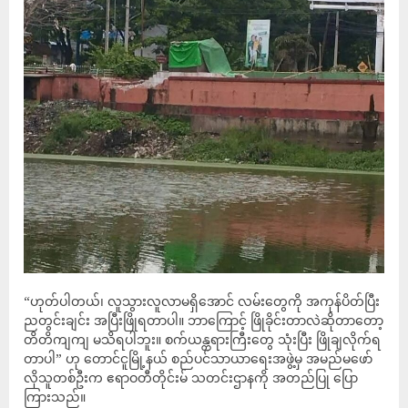
“ဟုတ်ပါတယ်၊ လူသွားလူလာမရှိအောင် လမ်းတွေကို အကုန်ပိတ်ပြီး
ညတွင်းချင်း အပြီးဖြိုရတာပါ။ ဘာကြောင့် ဖြိုခိုင်းတာလဲဆိုတာတော့
တိတိကျကျ မသိရပါဘူး။ စက်ယန္တရားကြီးတွေ သုံးပြီး ဖြိုချလိုက်ရ
တာပါ” ဟု တောင်ငူမြို့နယ် စည်ပင်သာယာရေးအဖွဲ့မှ အမည်မဖော်
လိုသူတစ်ဦးက ဧရာဝတီတိုင်းမ် သတင်းဌာနကို အတည်ပြု ပြော
ကြားသည်။