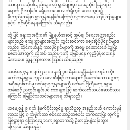
ထားရာ အဆိုပါလှည်းများနှင့် ရွာခံများမှာ ယနေ့တိုင် ပြန်လည်
ရောက် ရှိလာခြင်း မရှိသေးပေ။ လက်ရှိတွင် ဒေသတွင်း၌
မိုးသည်းထန်စွာ ရွာသွန်းနေခြင်းကြောင့် သွားလာရေး ကြန့်ကြာမှုများ
နှင့်ပါ ရင်ဆိုင်နေရကြောင်း သိရသည်။
ထို့ပြင် ရွေးတုအစိုးရ၏ မြို့နယ်အဆင့် အုပ်ချုပ်ရေးအဖွဲ့အစည်း
များသည် ကျေးရွာများအတွင်း ကွင်းဆင်းကာ ဈေးဆိုင်ပိုင်ရှင်များ၊
လှည်း၊ ဆိုင်ကယ်နှင့် ကားပိုင်ရှင်များကို အဓမ္မ စုဆောင်းခေါ်ယူပြီး
စစ်တပ်အတွက် လိုအပ် သည်များကို မဖြစ်မနေ ကူညီပံ့ပိုးပေးရန်
ဖိအားပေး ညွှန်ကြားထားကြောင်း သိရသည်။
‎ယမန်နေ့ ဇွန် ၈ ရက် ည ၁၀ နာရီ ၃၀ မိနစ်အချိန်ခန့်ကလည်း ဘိုး
တော်ကုန်းရွာမှ လှည်း လေးစီးဖြင့် လာရောက်ပို့ဆောင်သော ရွေးတု
အစိုးရစစ်တပ်မှ ဒဏ်ရာရလူနာများကို စက်ဒေါင့်ကြီးကျေးရွာမှ
တစ်ဆင့် ညတွင်းချင်းပင် ကားများဖြင့် ဆက်လက်သယ်ဆောင်သွား
ကြောင်း မြေပြင်သတင်းများအရ သိရသည်။
ယနေ့ ဇွန် ၉ ရက် နံနက်ပိုင်းတွင်မူ ရာသီဥတု အနည်းငယ် ကောင်းမွန်
လာသဖြင့် ဂျက်ဖိုက်တာ စစ်လေယာဉ်တစ်စင်း တက်လာပြီး တိုက်ပွဲ
ဖြစ်ပွားရာ ကြောင်လျှာကျေးရွာဘက်သို့ ဦးတည်ပျံသန်းသွား
ကြောင်း သိရသည်။