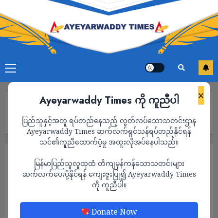
×
Ayeyarwaddy Times ကို ကူညီပါ
Home
ရေကြည်နှင့် သာပေါင်းအစပ် ကြောင်လျှာရွာတွင် တိုက်ပွဲပြင်းထန်နေပြီး
ပြည်သူနှင့်အတူ ရပ်တည်နေသည့် လွတ်လပ်သောသတင်းဌာန
စစ်တပ်ဘက်က အထိနာ၍ ဗိုလ်အဆင့်ရှိသူများပါ ထွက်ပြေး
Ayeyarwaddy Times ဆက်လက်ရှင်သန်ရပ်တည်နိုင်ရန်
သင်၏ကူညီထောက်ပံ့မှု အထူးလိုအပ်နေပါသည်။
သတင်း
မြန်မာပြည်သူလူထုထံ တိကျမှန်ကန်သောသတင်းများ
ရေကြည်နှင့် သာပေါင်းအစပ် ကြောင်လျှာရွာ
ဆက်လက်ပေးပို့နိုင်ရန် ကျေးဇူးပြု၍ Ayeyarwaddy Times
ကို ကူညီပါ။
တွင် တိုက်ပွဲပြင်းထန်နေပြီး စစ်တပ်ဘက်က
အထိနာ၍ ဗိုလ်အဆင့်ရှိသူများပါ ထွက်ပြေး
Donate Now