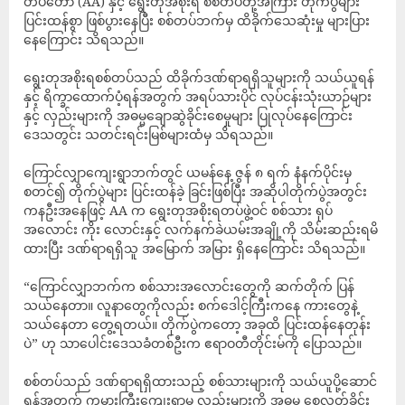
တပ်တော် (AA) နှင့် ရွေးတုအစိုးရ စစ်တပ်တို့အကြား တိုက်ပွဲများ
ပြင်းထန်စွာ ဖြစ်ပွားနေပြီး စစ်တပ်ဘက်မှ ထိခိုက်သေဆုံးမှု များပြား
နေကြောင်း သိရသည်။
ရွေးတုအစိုးရစစ်တပ်သည် ထိခိုက်ဒဏ်ရာရရှိသူများကို သယ်ယူရန်
နှင့် ရိက္ခာထောက်ပံ့ရန်အတွက် အရပ်သားပိုင် လုပ်ငန်းသုံးယာဉ်များ
နှင့် လှည်းများကို အဓမ္မချောဆွဲခိုင်းစေမှုများ ပြုလုပ်နေကြောင်း
ဒေသတွင်း သတင်းရင်းမြစ်များထံမှ သိရသည်။
ကြောင်လျှာကျေးရွာဘက်တွင် ယမန်နေ့ ဇွန် ၈ ရက် နံနက်ပိုင်းမှ
စတင်၍ တိုက်ပွဲများ ပြင်းထန်ခဲ့ ခြင်းဖြစ်ပြီး အဆိုပါတိုက်ပွဲအတွင်း
ကနဦးအနေဖြင့် AA က ရွေးတုအစိုးရတပ်ဖွဲ့ဝင် စစ်သား ရုပ်
အလောင်း ကိုး လောင်းနှင့် လက်နက်ခဲယမ်းအချို့ကို သိမ်းဆည်းရမိ
ထားပြီး ဒဏ်ရာရရှိသူ အမြောက် အမြား ရှိနေကြောင်း သိရသည်။
“ကြောင်လျှာဘက်က စစ်သားအလောင်းတွေကို ဆက်တိုက် ပြန်
သယ်နေတာ။ လူနာတွေကိုလည်း စက်ဒေါင့်ကြီးကနေ ကားတွေနဲ့
သယ်နေတာ တွေ့ရတယ်။ တိုက်ပွဲကတော့ အခုထိ ပြင်းထန်နေတုန်း
ပဲ” ဟု သာပေါင်းဒေသခံတစ်ဦးက ဧရာဝတီတိုင်းမ်ကို ပြောသည်။
‎စစ်တပ်သည် ဒဏ်ရာရရှိထားသည့် စစ်သားများကို သယ်ယူပို့ဆောင်
ရန်အတွက် ကမ္ဘားကြီးကျေးရွာမှ လှည်းများကို အဓမ္မ စေလွှတ်ခိုင်း