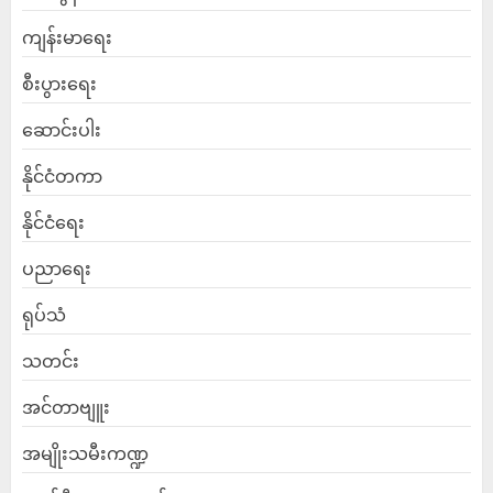
ကျန်းမာရေး
စီးပွားရေး
ဆောင်းပါး
နိုင်ငံတကာ
နိုင်ငံရေး
ပညာရေး
ရုပ်သံ
သတင်း
အင်တာဗျူး
အမျိုးသမီးကဏ္ဍ