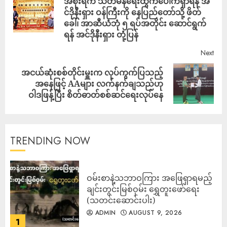
အစိုးရက သံတမန်ရေးထွက်ပေါက်ရှာရန် အ
င်ဒိုနီးရှား ဝန်ကြီးကို နေပြည်တော်သို့ ဖိတ်
ခေါ်၊ အာဆီယံဘုံ ၅ ရပ်အတိုင်း ဆောင်ရွက်
ရန် အင်ဒိုနီးရှား တုံ့ပြန်
Next
အငယ်ဆုံးစစ်တိုင်းမှူးက လုပ်ကွက်ပြသည့်
အနေဖြင့် AAများ လက်နက်ချသည်ဟု
ဝါဒဖြန့်ပြီး စိတ်ဓာတ်စစ်ဆင်ရေးလုပ်နေ
TRENDING NOW
ဝမ်းစာနဲ့သဘာဝကြား အဖြေရှာရမည့်
ချင်းတွင်းမြစ်ဝှမ်း ရွှေတူးဖော်ရေး
(သတင်းဆောင်းပါး)
ADMIN
AUGUST 9, 2026
1