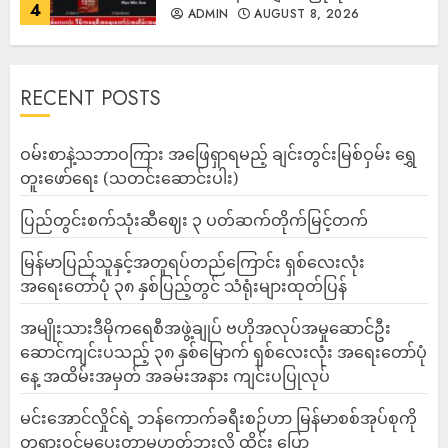
4
ADMIN
AUGUST 8, 2026
RECENT POSTS
ဝမ်းစာနဲ့သဘာဝကြား အဖြေရှာရမည့် ချင်းတွင်းမြစ်ဝှမ်း ရွှေ
တူးဖော်ရေး (သတင်းဆောင်းပါး)
ပြည်တွင်းစက်သုံးဆီဈေး ၃ ပတ်ဆက်တိုက်မြင့်တက်
မြန်မာပြည်သူနှင့်အတူရပ်တည်ကြောင်း ရှစ်လေးလုံး
အရေးတော်ပုံ ၃၈ နှစ်ပြည့်တွင် သံရုံးများထုတ်ပြန်
အမျိုးသားဒီမိုကရေစီအဖွဲ့ချုပ် ဗဟိုအလုပ်အမှုဆောင်ဦး
ဆောင်ကျင်းပသည့် ၃၈ နှစ်မြောက် ရှစ်လေးလုံး အရေးတော်ပုံ
နေ့ အထိမ်းအမှတ် အခမ်းအနား ကျင်းပပြုလုပ်
မင်းအောင်လှိုင်ရဲ့ ဘန်ကောက်ခရီးစဉ်ဟာ မြန်မာစစ်အုပ်စုကို
တရားဝင်မှုပေးတာမဟုတ်ဘူးလို့ ထိုင်း ပြော