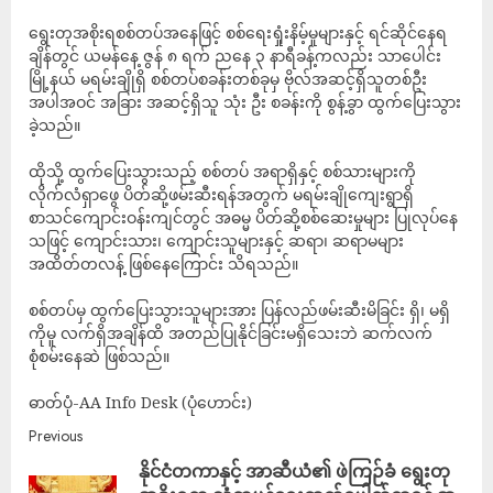
ရွေးတုအစိုးရစစ်တပ်အနေဖြင့် ‎စစ်ရေးရှုံးနိမ့်မှုများနှင့် ရင်ဆိုင်နေရ
ချိန်တွင် ယမန်နေ့ ဇွန် ၈ ရက် ညနေ ၃ နာရီခန့်ကလည်း သာပေါင်း
မြို့နယ် မရမ်းချိုရှိ စစ်တပ်စခန်းတစ်ခုမှ ဗိုလ်အဆင့်ရှိသူတစ်ဦး
အပါအဝင် အခြား အဆင့်ရှိသူ သုံး ဦး စခန်းကို စွန့်ခွာ ထွက်ပြေးသွား
ခဲ့သည်။
ထိုသို့ ထွက်ပြေးသွားသည့် စစ်တပ် အရာရှိနှင့် စစ်သားများကို
လိုက်လံရှာဖွေ ပိတ်ဆို့ဖမ်းဆီးရန်အတွက် မရမ်းချိုကျေးရွာရှိ
စာသင်ကျောင်းဝန်းကျင်တွင် အဓမ္မ ပိတ်ဆို့စစ်ဆေးမှုများ ပြုလုပ်နေ
သဖြင့် ကျောင်းသား၊ ကျောင်းသူများနှင့် ဆရာ၊ ဆရာမများ
အထိတ်တလန့် ဖြစ်နေကြောင်း သိရသည်။
စစ်တပ်မှ ထွက်ပြေးသွားသူများအား ပြန်လည်ဖမ်းဆီးမိခြင်း ရှိ၊ မရှိ
ကိုမူ လက်ရှိအချိန်ထိ အတည်ပြုနိုင်ခြင်းမရှိသေးဘဲ ဆက်လက်
စုံစမ်းနေဆဲ ဖြစ်သည်။
ဓာတ်ပုံ-AA Info Desk (ပုံဟောင်း)
Previous
နိုင်ငံတကာနှင့် အာဆီယံ၏ ဖဲကြဉ်ခံ ရွေးတု