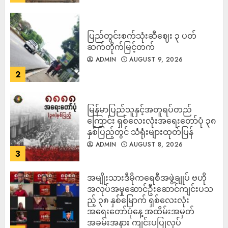
ပြည်တွင်းစက်သုံးဆီဈေး ၃ ပတ်
ဆက်တိုက်မြင့်တက်
ADMIN
AUGUST 9, 2026
2
မြန်မာပြည်သူနှင့်အတူရပ်တည်
ကြောင်း ရှစ်လေးလုံးအရေးတော်ပုံ ၃၈
နှစ်ပြည့်တွင် သံရုံးများထုတ်ပြန်
ADMIN
AUGUST 8, 2026
3
အမျိုးသားဒီမိုကရေစီအဖွဲ့ချုပ် ဗဟို
အလုပ်အမှုဆောင်ဦးဆောင်ကျင်းပသ
ည့် ၃၈ နှစ်မြောက် ရှစ်လေးလုံး
အရေးတော်ပုံနေ့ အထိမ်းအမှတ်
အခမ်းအနား ကျင်းပပြုလုပ်