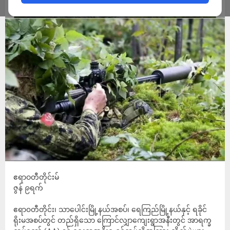
ADMIN
JUNE 10, 2026
‎ဧရာဝတီတိုင်းမ်
‎ဇွန် ၉ရက်
ဧရာ၀တီတိုင်း၊ သာပေါင်းမြို့နယ်အစပ်၊ ရေကြည်မြို့နယ်နှင့် ရခိုင်
ရိုးမအစပ်တွင် တည်ရှိသော ကြောင်လျှာကျေးရွာအနီးတွင် အာရက္ခ