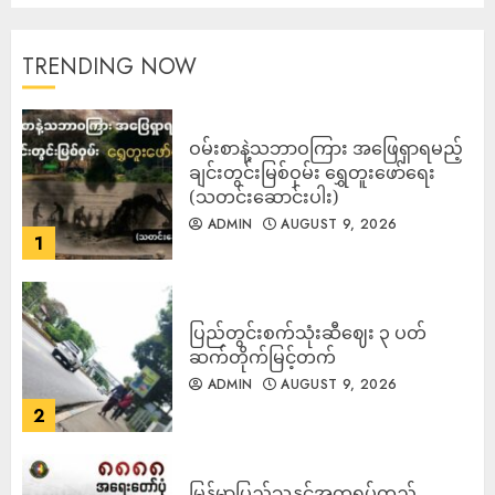
TRENDING NOW
ဝမ်းစာနဲ့သဘာဝကြား အဖြေရှာရမည့်
ချင်းတွင်းမြစ်ဝှမ်း ရွှေတူးဖော်ရေး
(သတင်းဆောင်းပါး)
ADMIN
AUGUST 9, 2026
1
ပြည်တွင်းစက်သုံးဆီဈေး ၃ ပတ်
ဆက်တိုက်မြင့်တက်
ADMIN
AUGUST 9, 2026
2
မြန်မာပြည်သူနှင့်အတူရပ်တည်