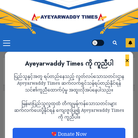
×
Ayeyarwaddy Times ကို ကူညီပါ
Home
အီရန်ကြောင့် ဆုံးရှုံးမှုတွေအတွက် အီရန်ရဲ့ ပိုင်ဆိုင်မှုတွေကို သုံးစွဲမယ်
ပြည်သူနှင့်အတူ ရပ်တည်နေသည့် လွတ်လပ်သောသတင်းဌာန
လို့ အမေရိကန် ပြော
Ayeyarwaddy Times ဆက်လက်ရှင်သန်ရပ်တည်နိုင်ရန်
သင်၏ကူညီထောက်ပံ့မှု အထူးလိုအပ်နေပါသည်။
နိုင်ငံတကာ
သတင်း
မြန်မာပြည်သူလူထုထံ တိကျမှန်ကန်သောသတင်းများ
အီရန်ကြောင့် ဆုံးရှုံးမှုတွေအတွက် အီရန်ရဲ့
ဆက်လက်ပေးပို့နိုင်ရန် ကျေးဇူးပြု၍ Ayeyarwaddy Times
ကို ကူညီပါ။
ပိုင်ဆိုင်မှုတွေကို သုံးစွဲမယ်လို့ အမေရိကန် ပြော
ADMIN
JUNE 8, 2026
Donate Now