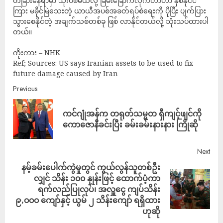
တခြားနေရာမှာ သုံးပစ်မယ်လို့ ခြိမ်းခြောက်လိုက်တာဟာ နှစ်နိုင်ငံ
ကြား မခိုင်မြဲသေးတဲ့ ယာယီအပစ်အခတ်ရပ်စဲရေးကို ပိုပြီး ပျက်ပြား
သွားစေနိုင်တဲ့ အချက်သစ်တစ်ခု ဖြစ် လာနိုင်တယ်လို့ သုံးသပ်ထားပါ
တယ်။
ကိုးကား – NHK
Ref; Sources: US says Iranian assets to be used to fix
future damage caused by Iran
Previous
ကင်ဂျုံအန်က တရုတ်သမ္မတ ရှီကျင့်ဖျင်ကို
ကောဇောနီခင်းပြီး ခမ်းခမ်းနားနား ကြိုဆို
Next
နမ့်ခမ်းပေါက်ကွဲမှုတွင် ကွယ်လွန်သူတစ်ဦး
လျှင် သိန်း ၁၀၀ နှုန်းဖြင့် ထောက်ပံ့ကာ
ရက်လည်ပြုလုပ်၊ အလှူငွေ ကျပ်သိန်း
၉,၀၀၀ ကျော်နှင့် ယွမ် ၂ သိန်းကျော် ရရှိထား
ဟုဆို