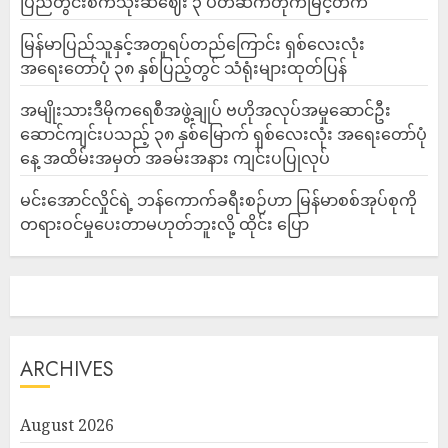
ပြည်တွင်းစက်သုံးဆီဈေး ၃ ပတ်ဆက်တိုက်မြင့်တက်
မြန်မာပြည်သူနှင့်အတူရပ်တည်ကြောင်း ရှစ်လေးလုံး
အရေးတော်ပုံ ၃၈ နှစ်ပြည့်တွင် သံရုံးများထုတ်ပြန်
အမျိုးသားဒီမိုကရေစီအဖွဲ့ချုပ် ဗဟိုအလုပ်အမှုဆောင်ဦး
ဆောင်ကျင်းပသည့် ၃၈ နှစ်မြောက် ရှစ်လေးလုံး အရေးတော်ပုံ
နေ့ အထိမ်းအမှတ် အခမ်းအနား ကျင်းပပြုလုပ်
မင်းအောင်လှိုင်ရဲ့ ဘန်ကောက်ခရီးစဉ်ဟာ မြန်မာစစ်အုပ်စုကို
တရားဝင်မှုပေးတာမဟုတ်ဘူးလို့ ထိုင်း ပြော
ARCHIVES
August 2026