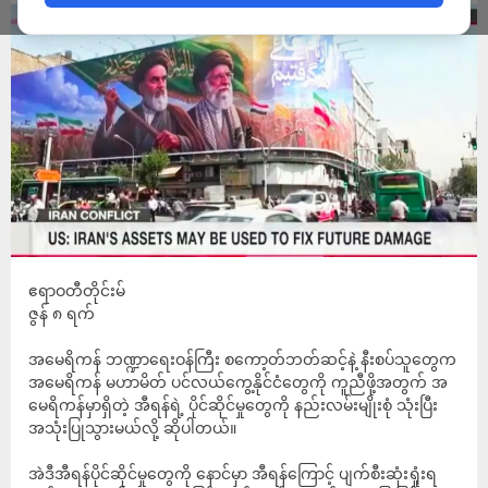
ဧရာဝတီတိုင်းမ်
ဇွန် ၈ ရက်
အမေရိကန် ဘဏ္ဍာရေးဝန်ကြီး စကော့တ်ဘတ်ဆင့်နဲ့ နီးစပ်သူတွေက
အမေရိကန် မဟာမိတ် ပင်လယ်ကွေ့နိုင်ငံတွေကို ကူညီဖို့အတွက် အ
မေရိကန်မှာရှိတဲ့ အီရန်ရဲ့ ပိုင်ဆိုင်မှုတွေကို နည်းလမ်းမျိုးစုံ သုံးပြီး
အသုံးပြုသွားမယ်လို့ ဆိုပါတယ်။
အဲဒီအီရန်ပိုင်ဆိုင်မှုတွေကို နောင်မှာ အီရန်ကြောင့် ပျက်စီးဆုံးရှုံးရ