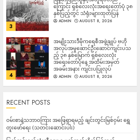
ကြောင်း ရှစ်လေးလုံးအရေးတော်ပုံ ၃၈
နှစ်ပြည့်တွင် သံရုံးများထုတ်ပြန်
ADMIN
AUGUST 8, 2026
3
အမျိုးသားဒီမိုကရေစီအဖွဲ့ချုပ် ဗဟို
အလုပ်အမှုဆောင်ဦးဆောင်ကျင်းပသ
ည့် ၃၈ နှစ်မြောက် ရှစ်လေးလုံး
အရေးတော်ပုံနေ့ အထိမ်းအမှတ်
အခမ်းအနား ကျင်းပပြုလုပ်
4
ADMIN
AUGUST 8, 2026
RECENT POSTS
ဝမ်းစာနဲ့သဘာဝကြား အဖြေရှာရမည့် ချင်းတွင်းမြစ်ဝှမ်း ရွှေ
တူးဖော်ရေး (သတင်းဆောင်းပါး)