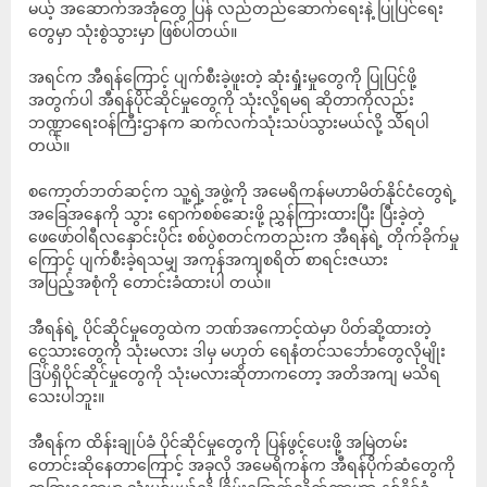
မယ့် အဆောက်အအုံတွေ ပြန် လည်တည်ဆောက်ရေးနဲ့ ပြုပြင်ရေး
တွေမှာ သုံးစွဲသွားမှာ ဖြစ်ပါတယ်။
အရင်က အီရန်ကြောင့် ပျက်စီးခဲ့ဖူးတဲ့ ဆုံးရှုံးမှုတွေကို ပြုပြင်ဖို့
အတွက်ပါ အီရန်ပိုင်ဆိုင်မှုတွေကို သုံးလို့ရမရ ဆိုတာကိုလည်း
ဘဏ္ဍာရေးဝန်ကြီးဌာနက ဆက်လက်သုံးသပ်သွားမယ်လို့ သိရပါ
တယ်။
စကော့တ်ဘတ်ဆင့်က သူ့ရဲ့အဖွဲ့ကို အမေရိကန်မဟာမိတ်နိုင်ငံတွေရဲ့
အခြေအနေကို သွား ရောက်စစ်ဆေးဖို့ ညွှန်ကြားထားပြီး ပြီးခဲ့တဲ့
ဖေဖော်ဝါရီလနှောင်းပိုင်း စစ်ပွဲစတင်ကတည်းက အီရန်ရဲ့ တိုက်ခိုက်မှု
ကြောင့် ပျက်စီးခဲ့ရသမျှ အကုန်အကျစရိတ် စာရင်းဇယား
အပြည့်အစုံကို တောင်းခံထားပါ တယ်။
အီရန်ရဲ့ ပိုင်ဆိုင်မှုတွေထဲက ဘဏ်အကောင့်ထဲမှာ ပိတ်ဆို့ထားတဲ့
ငွေသားတွေကို သုံးမလား ဒါမှ မဟုတ် ရေနံတင်သင်္ဘောတွေလိုမျိုး
ဒြပ်ရှိပိုင်ဆိုင်မှုတွေကို သုံးမလားဆိုတာကတော့ အတိအကျ မသိရ
သေးပါဘူး။
အီရန်က ထိန်းချုပ်ခံ ပိုင်ဆိုင်မှုတွေကို ပြန်ဖွင့်ပေးဖို့ အမြဲတမ်း
တောင်းဆိုနေတာကြောင့် အခုလို အမေရိကန်က အီရန်ပိုက်ဆံတွေကို