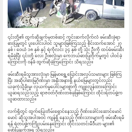
၎င်းတို့၏ ထွက်ဆိုချက်မှတစ်ဆင့် ကွင်းဆက်လိုက်လံ ဖမ်းဆီးခဲ့ရာ
ဓားပြမှုတွင် ပူးပေါင်းပါဝင် သူများဖြစ်ကြသည့် စိုင်းထက်အောင် ၂၇
နှစ် ၊ ဝေယံ ၁၈ နှစ် နှင့် ရဲကိုလင်း ၃၄ နှစ် တို့ သုံး ဦးကို ထပ်မံဖမ်းဆီး
ရမိခဲ့ပြီး ၎င်းတို့ လေး ဦးစလုံးမှာ ကေဘယ်ဓားပြတိုက်မှုတွင် ပါဝင်ခဲ့
ကြောင်းကို ဝန်ခံ ထွက်ဆိုခဲ့ကြကြောင်း သိရသည်။
ဖမ်းဆီးရမိသူအားလုံးမှာ မြန်မာရွှေ့ပြောင်းအလုပ်သမားများ ဖြစ်ကြ
ပြီး အဆိုပါဓားမြဂိုဏ်းမှာ အနီးအနားရှိ နယ်မြေများတွင်လည်း
ယခုကဲ့သို့ခိုးမှု၊ လုယက်မှုပေါင်းများစွာကို ကျူးလွန်ထားကြောင်း
ယူဆရသည်သည့် ရာဇဝတ်ဂိုဏ်းတစ်ခုဖြစ်ကြောင်း ထိုင်းရဲတပ်ဖွဲ့က
ယူဆထားသည်။
လက်ရှိတွင် ထွက်ပြေးတိမ်းရှောင်နေသည့် ဂိုဏ်းခေါင်းဆောင်မောင်
မောင် ဆိုသူအပါအဝင် ကျန်ရှိ နေသည့် ဂိုဏ်းသားများကို ဖမ်းဆီးရမိ
ရန် ရဲတပ်ဖွဲ့ကကြိုးပမ်းနေကြောင်း ထိုင်းသတင်းမီဒီယာ များ၏
ဖော်ပြချက်အရ သိရသည်။