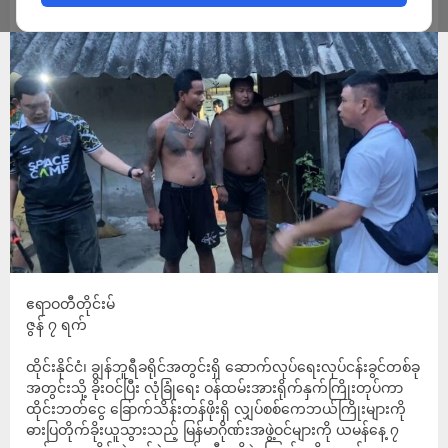
ADMIN
JUNE 8, 2026
ဧရာဝတီတိုင်းမ်
ဇွန် ၇ ရက်
ထိုင်းနိုင်ငံ၊ ချွန်ဘူရီခရိုင်အတွင်းရှိ ဆောက်လုပ်ရေးလုပ်ငန်းခွင်တစ်ခု
အတွင်းသို့ ခိုးဝင်ပြီး လုံခြုံရေး ဝန်ထမ်းအားရိုက်နှက်ကြိုးတုပ်ကာ
ထိုင်းဘတ်ငွေ ခြောက်သိန်းတန်ဖိုးရှိ လျှပ်စစ်ကေဘယ်ကြိုးများကို
ဓားပြတိုက်ခိုးယူသွားသည့် မြန်မာဂိုဏ်းအဖွဲ့ဝင်များကို ယမန်နေ့ ၇