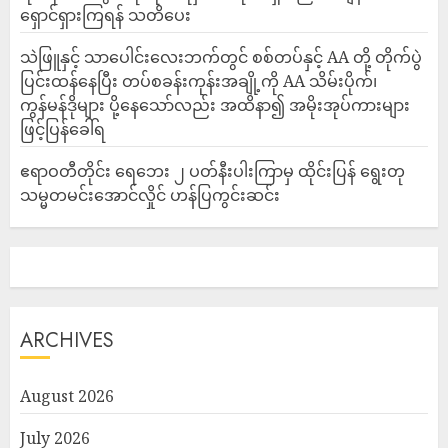
ရှောင်ရှားကြရန် သတိပေး
သဲဖြူနှင့် သာပေါင်းလေးဘက်တွင် စစ်တပ်နှင့် AA တို့ တိုက်ပွဲ
ပြင်းထန်‌နေပြီး တပ်စခန်းကုန်းအချို့ကို AA သိမ်းပိုက်၊
ကွန်မန်ဒိုများ ပို့နေသော်လည်း အထိနာ၍ အမိုးအုပ်ကားများ
ဖြင့်ပြန်ခေါ်ရ
ဧရာဝတီတိုင်း ရေဘေး ၂ ပတ်နီးပါးကြာမှ ထိုင်းပြန် ရွေးတု
သမ္မတမင်းအောင်လှိုင် ဟန်ပြကွင်းဆင်း
ARCHIVES
August 2026
July 2026