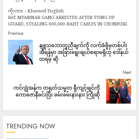
ကိုးကား – Khaosod English
Ref; MYAMNAR GANG ARRESTED AFTER TYING UP
GUARD, STEALING 600,000-BAHT CABLES IN CHONBURI.
Previous
နျူသဘောတူညီချက်ကို လက်ခံဖို့မှတစ်ပါး
အီရန်မှာ အခြားရွေးချယ်စရာမရှိဟု ဒေါ်နယ်
ထရမ့် ဆို
Next
ကင်ဂျုံအန်က တရုတ်သမ္မတ ရှီကျင့်ဖျင်ကို
ကောဇောနီခင်းပြီး ခမ်းခမ်းနားနား ကြိုဆို
TRENDING NOW