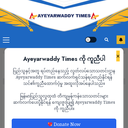
×
Ayeyarwaddy Times ကို ကူညီပါ
Home
ချွန်ဘူရီတွင် ဘတ် ၆ သိန်း ဖိုးလျှပ်စစ်ကေဘယ်ကြိုးများကို ဓားပြ
ပြည်သူနှင့်အတူ ရပ်တည်နေသည့် လွတ်လပ်သောသတင်းဌာန
တိုက်ခိုးယူခဲ့သည့် မြန်မာ ၄ ဦးကို ထိုင်းရဲတပ်ဖွဲ့ ဖမ်းဆီးရမိ
Ayeyarwaddy Times ဆက်လက်ရှင်သန်ရပ်တည်နိုင်ရန်
သင်၏ကူညီထောက်ပံ့မှု အထူးလိုအပ်နေပါသည်။
သတင်း
မြန်မာပြည်သူလူထုထံ တိကျမှန်ကန်သောသတင်းများ
ချွန်ဘူရီတွင် ဘတ် ၆ သိန်း ဖိုးလျှပ်စစ်ကေဘယ်
ဆက်လက်ပေးပို့နိုင်ရန် ကျေးဇူးပြု၍ Ayeyarwaddy Times
ကို ကူညီပါ။
ကြိုးများကို ဓားပြတိုက်ခိုးယူခဲ့သည့် မြန်မာ ၄
ဦးကို ထိုင်းရဲတပ်ဖွဲ့ ဖမ်းဆီးရမိ
Donate Now