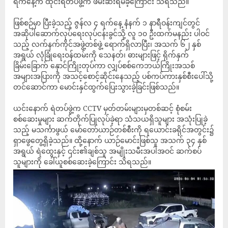
ရက်နေ့က ထိုင်းရဲတပ်ဖွဲ့က ဖမ်းဆီးရမိခဲ့ကြောင်း သိရသည်။
ဖြစ်စဉ်မှာ ပြီးခဲ့သည့် ဇွန်လ ၄ ရက်နေ့ နံနက် ၁ နာရီဝန်းကျင်တွင်
အဆိုပါဆောက်လုပ်ရေးလုပ်ငန်းခွင်သို့ လူ ၁၀ ဦးထက်မနည်း ပါဝင်
သည့် လက်နက်ကိုင်အဖွဲ့တစ်ဖွဲ့ ရောက်ရှိလာပြီး၊ အသက် ၆၂ နှစ်
အရွယ် လုံခြုံရေးဝန်ထမ်းကို သေနတ်၊ ဓားများဖြင့် ရိုက်နှက်
ခြိမ်းခြောက် နှောင်ကြိုးတုပ်ကာ လျှပ်စစ်ကေဘယ်ကြိုးအသစ်
အများအပြားကို အသင့်စောင့်ဆိုင်းနေသည့် ပစ်ကပ်ကားနှစ်စီးပေါ်သို့
တင်ဆောင်ကာ မောင်းနှင်ထွက်ပြေးသွားခဲ့ခြင်းဖြစ်သည်။
ယင်းနောက် ရဲတပ်ဖွဲ့က CCTV မှတ်တမ်းများမှတစ်ဆင့် စုံစမ်း
စစ်ဆေးမှုများ ဆက်တိုက်ပြုလုပ်ခဲ့ရာ သံသယရှိသူများ အသုံးပြုခဲ့
သည့် မသင်္ကာဖွယ် မော်တော်ယာဉ်တစ်စီးကို ရယောင်းခရိုင်အတွင်း၌
ရှာဖွေတွေ့ရှိခဲ့သည်။ ထို့နောက် ယာဉ်မောင်းဖြစ်သူ အသက် ၃၄ နှစ်
အရွယ် ရဲထွေးနှင့် ၎င်း၏ချစ်သူ အမျိုးသမီးအပါအဝင် ဆက်စပ်
သူများကို ခေါ်ယူစစ်ဆေးခဲ့ကြောင်း သိရသည်။