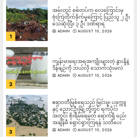
‎အမ်းတွင် စစ်တပ်က လေကြောင်းမှ
ဗုံးကြဲတိုက်ခိုက်မှုကြောင့် ပြည်သူ ၂ ဦး
သေဆုံးပြီး ၃ ဦး ဒဏ်ရာရ
ADMIN
AUGUST 10, 2026
1
ကျန်းမာရေးအရအကျိုးများတဲ့ နွားနို့နဲ့
ဒိန်ချဉ်ကို ဘယ်လို သောက်သုံးမလဲ
ADMIN
AUGUST 10, 2026
2
ဧရာဝတီမြစ်ရေသည် မြင်းမူ၊ ပခုက္ကူ
နှင့် ညောင်ဦးမြို့တို့တွင် ရက်ပိုင်း
အတွင်း စိုးရိမ်ရေမှတ် ရောက်ရှိ မည်၊
အချိန်မီ ရှောင်ရှားကြရန် သတိပေး
ADMIN
AUGUST 10, 2026
3