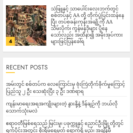
သဲဖြူနှင့် သာပေါင်းလေးဘက်တွင်
စစ်တပ်နှင့် AA တို့ တိုက်ပွဲပြင်းထန်‌နေ
ပြီး တပ်စခန်းကုန်းအချို့ကို AA
သိမ်းပိုက်၊ ကွန်မန်ဒိုများ ပို့နေ
သော်လည်း အထိနာ၍ အမိုးအုပ်ကား
4
များဖြင့်ပြန်ခေါ်ရ
ADMIN
AUGUST 10, 2026
RECENT POSTS
‎အမ်းတွင် စစ်တပ်က လေကြောင်းမှ ဗုံးကြဲတိုက်ခိုက်မှုကြောင့်
ပြည်သူ ၂ ဦး သေဆုံးပြီး ၃ ဦး ဒဏ်ရာရ
ကျန်းမာရေးအရအကျိုးများတဲ့ နွားနို့နဲ့ ဒိန်ချဉ်ကို ဘယ်လို
သောက်သုံးမလဲ
ဧရာဝတီမြစ်ရေသည် မြင်းမူ၊ ပခုက္ကူနှင့် ညောင်ဦးမြို့တို့တွင်
ရက်ပိုင်းအတွင်း စိုးရိမ်ရေမှတ် ရောက်ရှိ မည်၊ အချိန်မီ