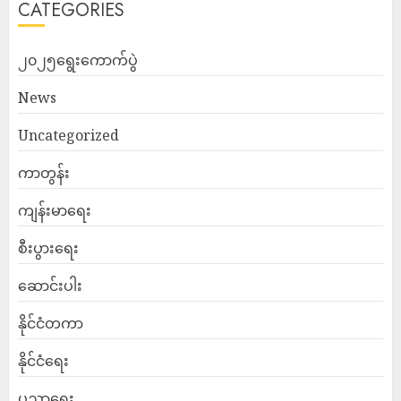
CATEGORIES
၂၀၂၅ရွေးကောက်ပွဲ
News
Uncategorized
ကာတွန်း
ကျန်းမာရေး
စီးပွားရေး
ဆောင်းပါး
နိုင်ငံတကာ
နိုင်ငံရေး
ပညာရေး