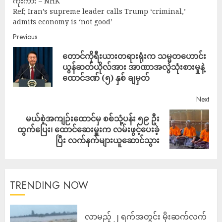
ကိုးကား – NHK
Ref; Iran’s supreme leader calls Trump ‘criminal,’
admits economy is ‘not good’
Previous
တောင်ကိုရီးယားတရားရုံးက သမ္မတဟောင်း
ယွန်ဆတ်ယိုလ်အား အာဏာအလွဲသုံးစားမှုနဲ့
ထောင်ဒဏ် (၅) နှစ် ချမှတ်
Next
မယ်စဲ့အကျဉ်းထောင်မှ စစ်သုံ့ပန်း ၅၉ ဦး
ထွက်ပြေး၊ ထောင်ဆေးမှူးက လမ်းဖွင့်ပေးခဲ့
ပြီး လက်နက်များယူဆောင်သွား
TRENDING NOW
လာမည့် ၂ ရက်အတွင်း မိုးဆက်လက်