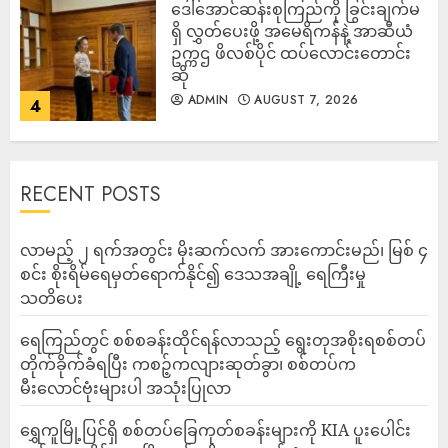
ဒေါ်အောင်ဆန်းစုကြည်ကို ခြွင်းချက်မ
ရှိ လွှတ်ပေးဖို့ အမေရိကန်နဲ့ အာဆီယံ
ဥက္ကဌ ဖိလစ်ပိုင် ထပ်လောင်းတောင်း
ဆို
ADMIN
AUGUST 7, 2026
4
RECENT POSTS
လာမည့် ၂ ရက်အတွင်း မိုးဆက်လက် အားကောင်းမည်၊ မြစ် ၄
စင်း စိုးရိမ်ရေမှတ်ရောက်နိုင်၍ ဒေသအချို့ ရေကြီးမှု
သတိပေး
ရေကြည်တွင် စစ်စခန်းထိုင်ရန်လာသည့် ရွေးတုအစိုးရစစ်တပ်
တိုက်ခိုက်ခံရပြီး ကစဉ့်ကလျားဆုတ်ခွာ၊ စစ်တပ်က
မီးလောင်ဗုံးများပါ အသုံးပြုလာ
‎ရွှေကူမြို့ပြင်ရှိ စစ်တပ်ခြေကုတ်စခန်းများကို KIA ပူးပေါင်း