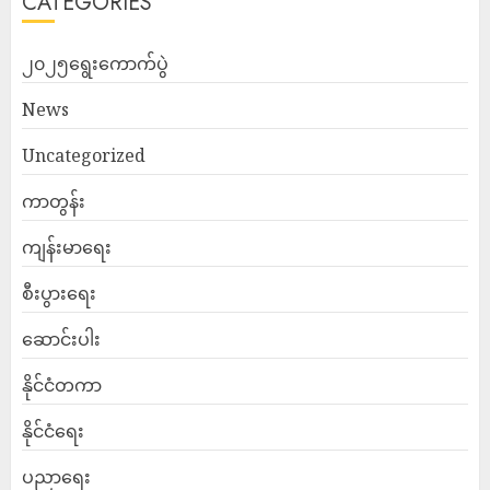
CATEGORIES
၂၀၂၅ရွေးကောက်ပွဲ
News
Uncategorized
ကာတွန်း
ကျန်းမာရေး
စီးပွားရေး
ဆောင်းပါး
နိုင်ငံတကာ
နိုင်ငံရေး
ပညာရေး