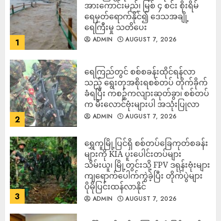
အားကောင်းမည်၊ မြစ် ၄ စင်း စိုးရိမ်
ရေမှတ်ရောက်နိုင်၍ ဒေသအချို့
ရေကြီးမှု သတိပေး
ADMIN
AUGUST 7, 2026
1
ရေကြည်တွင် စစ်စခန်းထိုင်ရန်လာ
သည့် ရွေးတုအစိုးရစစ်တပ် တိုက်ခိုက်
ခံရပြီး ကစဉ့်ကလျားဆုတ်ခွာ၊ စစ်တပ်
က မီးလောင်ဗုံးများပါ အသုံးပြုလာ
ADMIN
AUGUST 7, 2026
2
‎ရွှေကူမြို့ပြင်ရှိ စစ်တပ်ခြေကုတ်စခန်း
များကို KIA ပူးပေါင်းတပ်များ
သိမ်းယူ၊ မြို့တွင်းသို့ FPV ဒရုန်းဗုံးများ
ကျရောက်ပေါက်ကွဲခဲ့ပြီး တိုက်ပွဲများ
ပိုမိုပြင်းထန်လာနိုင်
3
ADMIN
AUGUST 7, 2026