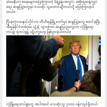
ခါမေနီဟာ စနေနေ့ကပြောကြားတဲ့ မိန့်ခွန်းအတွင်း အစိုးရဆန့်ကျင်
ရေး ဆန္ဒပြပွဲတွေမှာ သေဆုံး သူထောင်ချီတယ်လို့ ပြောကြားခဲ့ပါ
တယ်။
ပြီးခဲ့တဲ့လနှောင်းပိုင်းက တီဟီရန်မြို့တော်မှာ ဆန္ဒပြပွဲတွေ စတင်ခဲ့ပြီး
အီရန်နိုင်ငံတစ်ဝှမ်း ပျံ့နှံ့ သွားခဲ့ကာ ဆန္ဒပြသူတွေဟာ လုံခြုံရေး
တပ်ဖွဲ့၊ ရဲတပ်ဖွဲ့နဲ့ ပဋိပက္ခတွေ ဖြစ်ပွားခဲ့ပါတယ်။
လုံခြုံရေးတပ်ဖွဲ့တွေ အပါအဝင် သေဆုံးသူ ၃၀၀၀ ဝန်းကျင်ရှိတယ်