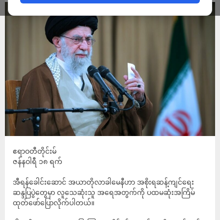
ဧရာဝတီတိုင်းမ်
ဇန်နဝါရီ ၁၈ ရက်
အီရန်ခေါင်းဆောင် အယာတိုလာခါမေနီဟာ အစိုးရဆန့်ကျင်ရေး
ဆန္ဒပြပွဲတွေမှာ လူသေဆုံးသူ အရေအတွက်ကို ပထမဆုံးအကြိမ်
ထုတ်ဖော်ပြောလိုက်ပါတယ်။