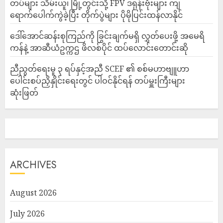
တပ်များ သိမ်းယူ၊ မြို့တွင်းသို့ FPV ဒရုန်းဗုံးများ ကျ
ရောက်ပေါက်ကွဲခဲ့ပြီး တိုက်ပွဲများ ပိုမိုပြင်းထန်လာနိုင်
ဒေါ်အောင်ဆန်းစုကြည်ကို ခြွင်းချက်မရှိ လွှတ်ပေးဖို့ အမေရိ
ကန်နဲ့ အာဆီယံဥက္ကဌ ဖိလစ်ပိုင် ထပ်လောင်းတောင်းဆို
ညီညွတ်ရေးမူ ၃ ရပ်နှင့်အညီ SCEF ၏ စစ်မဟာဗျူဟာ
ပေါင်းစပ်ညှိနှိုင်းရေးတွင် ပါဝင်နိုင်ရန် တပ်မှူးကြီးများ
ဆုံးဖြတ်
ARCHIVES
August 2026
July 2026