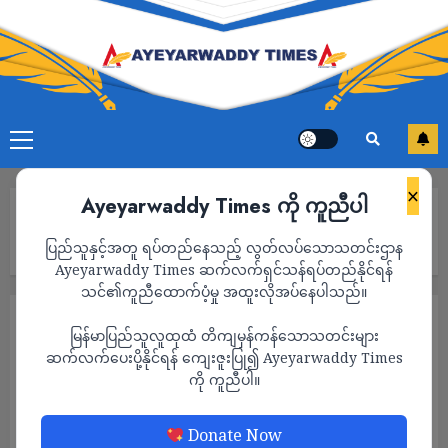
×
Ayeyarwaddy Times ကို ကူညီပါ
Home
အီရန်ခေါင်းဆောင်က သမ္မတ ဒေါ်နယ်ထရမ့်ကို ‘ရာဇဝတ်ကောင်’ လို့
ပြည်သူနှင့်အတူ ရပ်တည်နေသည့် လွတ်လပ်သောသတင်းဌာန
သုံးနှုန်းခေါ်ဆို
Ayeyarwaddy Times ဆက်လက်ရှင်သန်ရပ်တည်နိုင်ရန်
သင်၏ကူညီထောက်ပံ့မှု အထူးလိုအပ်နေပါသည်။
နိုင်ငံတကာ
သတင်း
မြန်မာပြည်သူလူထုထံ တိကျမှန်ကန်သောသတင်းများ
အီရန်ခေါင်းဆောင်က သမ္မတ ဒေါ်နယ်ထရမ့်ကို
ဆက်လက်ပေးပို့နိုင်ရန် ကျေးဇူးပြု၍ Ayeyarwaddy Times
ကို ကူညီပါ။
‘ရာဇဝတ်ကောင်’ လို့ သုံးနှုန်းခေါ်ဆို
ADMIN
JANUARY 18, 2026
Donate Now