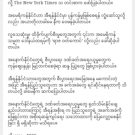
လို့ The New York Times သ တင်းစာက ဖော်ပြခဲ့ပါတယ်။
အမေရိကန်နိုင်ငံဟာ အီရန်နိုင်ငံမှာ ပုန်ကန်မှုဖြစ်စေရန် လှုံ့ဆော်သူလို့
လည်း အယာတိုလာခါမေ နီက ဝေဖန်ခဲ့ပါတယ်။
လူသေဆုံးမှု၊ ထိခိုက်ပျက်စီးမှုတွေအတွက် ၎င်းက အမေရိကန်
သမ္မတ ဒေါ်နယ်ထရမ့်ကို ‘ရာဇ ဝတ်ကောင်’ လို့လည်း ခေါ်ဆိုခဲ့ပါ
တယ်။
အနောက်နိုင်ငံတွေရဲ့ စီးပွားရေး ဒဏ်ခတ်အရေးယူမှုတွေက
ကုန်ဈေးနှုန်း မြင့်တက်စေခဲ့ရာ ဆန္ဒ ပြပွဲတွေ ဖြစ်ပွားခဲ့ပါတယ်။
အီရန်နိုင်ငံသားတွေအတွက် စီးပွားရေးအခြေအနေ မကောင်းတဲ့
အပြင် အီရန်ပြည်သူတွေဟာ အ ခက်အခဲတွေ ရင်ဆိုင်နေရတာကို သိ
တယ်လို့ ခါမေနီက ဆက်ပြောပါတယ်။
အနောက်နိုင်ငံတွေရဲ့ ဒဏ်ခတ်အရေးယူမှုတွေ ရုတ်သိမ်းနိုင်ချေ
နည်းပါးတာကြောင့် အီရန်အစိုးရ က ပြည်သူတွေရဲ့ အခက်အခဲကို
ဖြေရှင်းကာ အစိုးရဆန့်ကျင်ရေး သဘောထားကို ပြေလျှော့စေနိုင်
ခြင်း ရှိ မရှိဆိုတာ မသိရပေ။