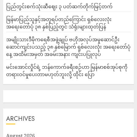
ပြည်တွင်းစက်သုံးဆီဈေး ၃ ပတ်ဆက်တိုက်မြင့်တက်
မြန်မာပြည်သူနှင့်အတူရပ်တည်ကြောင်း ရှစ်လေးလုံး
အရေးတော်ပုံ ၃၈ နှစ်ပြည့်တွင် သံရုံးများထုတ်ပြန်
အမျိုးသားဒီမိုကရေစီအဖွဲ့ချုပ် ဗဟိုအလုပ်အမှုဆောင်ဦး
ဆောင်ကျင်းပသည့် ၃၈ နှစ်မြောက် ရှစ်လေးလုံး အရေးတော်ပုံ
နေ့ အထိမ်းအမှတ် အခမ်းအနား ကျင်းပပြုလုပ်
မင်းအောင်လှိုင်ရဲ့ ဘန်ကောက်ခရီးစဉ်ဟာ မြန်မာစစ်အုပ်စုကို
တရားဝင်မှုပေးတာမဟုတ်ဘူးလို့ ထိုင်း ပြော
ARCHIVES
August 2026