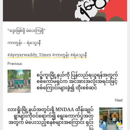
“ခွေးဖြစ်ဖို့ မဲပေးကြစို့”
ကာတွန်း – ရဲသွေးနီ
#Ayeyarwaddy_Times
#ကာတွန်း
#ရဲသွေးနီ
Previous
စဉ့်ကူးမြို့နယ်ကို ပြန်လည်ရယူရန်အတွက်
စစ်ကော်မရှင်က အင်အားအလုံးအရင်းဖြင့်
စစ်ကြောင်းများခွဲ၍ ထိုးစစ်ဆင်
Next
လားရှိုးမြို့နယ်အတွင်းရှိ MNDAA ထိန်းချုပ်
ရွာများကိုဝင်ရောက်၍ ရွေးကောက်ပွဲအတု
အတွက် မဲပေးသည့်စနစ်များအကြောင်း ရှင်း
ပြ