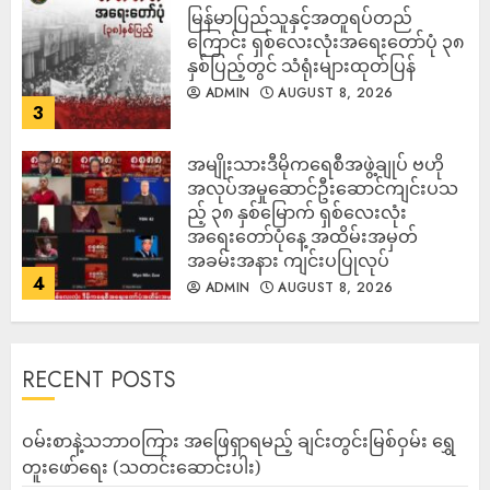
မြန်မာပြည်သူနှင့်အတူရပ်တည်
ကြောင်း ရှစ်လေးလုံးအရေးတော်ပုံ ၃၈
နှစ်ပြည့်တွင် သံရုံးများထုတ်ပြန်
ADMIN
AUGUST 8, 2026
3
အမျိုးသားဒီမိုကရေစီအဖွဲ့ချုပ် ဗဟို
အလုပ်အမှုဆောင်ဦးဆောင်ကျင်းပသ
ည့် ၃၈ နှစ်မြောက် ရှစ်လေးလုံး
အရေးတော်ပုံနေ့ အထိမ်းအမှတ်
အခမ်းအနား ကျင်းပပြုလုပ်
4
ADMIN
AUGUST 8, 2026
RECENT POSTS
ဝမ်းစာနဲ့သဘာဝကြား အဖြေရှာရမည့် ချင်းတွင်းမြစ်ဝှမ်း ရွှေ
တူးဖော်ရေး (သတင်းဆောင်းပါး)