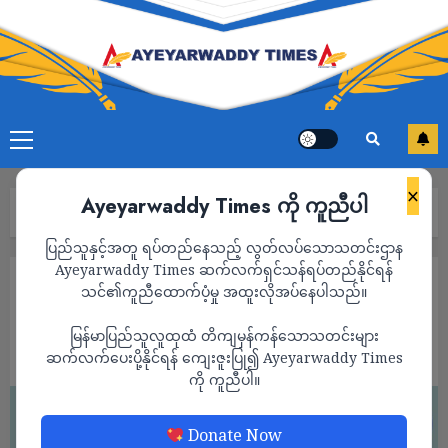
×
Ayeyarwaddy Times ကို ကူညီပါ
Home
“ခွေးဖြစ်ဖို့ မဲပေးကြစို့”
ပြည်သူနှင့်အတူ ရပ်တည်နေသည့် လွတ်လပ်သောသတင်းဌာန
Ayeyarwaddy Times ဆက်လက်ရှင်သန်ရပ်တည်နိုင်ရန်
ကာတွန်း
သင်၏ကူညီထောက်ပံ့မှု အထူးလိုအပ်နေပါသည်။
“ခွေးဖြစ်ဖို့ မဲပေးကြစို့”
မြန်မာပြည်သူလူထုထံ တိကျမှန်ကန်သောသတင်းများ
ADMIN
ဆက်လက်ပေးပို့နိုင်ရန် ကျေးဇူးပြု၍ Ayeyarwaddy Times
DECEMBER 10, 2025
ကို ကူညီပါ။
Donate Now