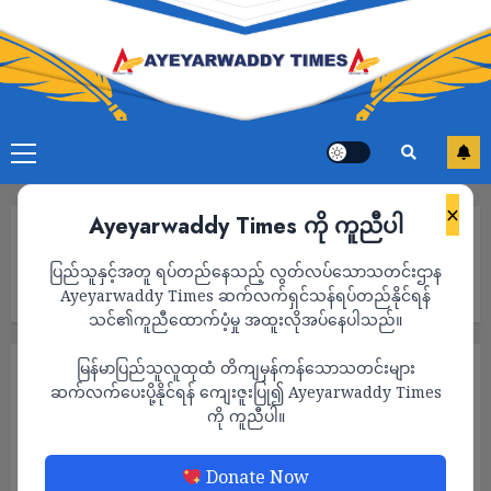
×
Ayeyarwaddy Times ကို ကူညီပါ
Home
ပလက်ဝတွင် အသက်မပြည့်သေးသူအပါအဝင် ကျောင်းသူ ၂ ဦးကို
ပြည်သူနှင့်အတူ ရပ်တည်နေသည့် လွတ်လပ်သောသတင်းဌာန
AA ထိန်းသိမ်း၊ ၇ ရက် ကျော်ကြာသည်အထိ အဆက်အသွယ်ပြတ်
နေ၍ အမြန်ဆုံး ပြန်လွှတ်ပေးရန်မိသားစုဝင်များ တောင်းဆို
Ayeyarwaddy Times ဆက်လက်ရှင်သန်ရပ်တည်နိုင်ရန်
သင်၏ကူညီထောက်ပံ့မှု အထူးလိုအပ်နေပါသည်။
မြန်မာပြည်သူလူထုထံ တိကျမှန်ကန်သောသတင်းများ
သတင်း
ဆက်လက်ပေးပို့နိုင်ရန် ကျေးဇူးပြု၍ Ayeyarwaddy Times
ပလက်ဝတွင် အသက်မပြည့်သေးသူအပါအဝင်
ကို ကူညီပါ။
ကျောင်းသူ ၂ ဦးကို AA ထိန်းသိမ်း၊ ၇ ရက်
ကျော်ကြာသည်အထိ အဆက်အသွယ်ပြတ်နေ၍
Donate Now