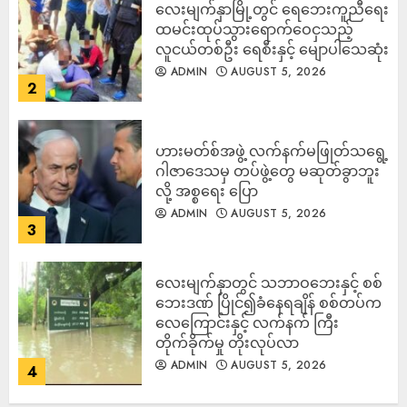
လေးမျက်နှာမြို့တွင် ရေဘေးကူညီရေး
ထမင်းထုပ်သွားရောက်ဝေငှသည့်
လူငယ်တစ်ဦး ရေစီးနှင့် မျောပါသေဆုံး
ADMIN
AUGUST 5, 2026
2
ဟားမတ်စ်အဖွဲ့ လက်နက်မဖြုတ်သရွေ့
ဂါဇာဒေသမှ တပ်ဖွဲ့တွေ မဆုတ်ခွာဘူး
လို့ အစ္စရေး ပြော
ADMIN
AUGUST 5, 2026
3
‎လေးမျက်နှာတွင် သဘာဝဘေးနှင့် စစ်
ဘေးဒဏ် ပြိုင်၍ခံနေရချိန် စစ်တပ်က
လေကြောင်းနှင့် လက်နက် ကြီး
တိုက်ခိုက်မှု တိုးလုပ်လာ
ADMIN
AUGUST 5, 2026
4