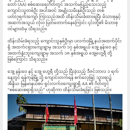
တော် (AA) စစ်ဆေးရေးဂိတ်တွင် အသက်မပြည့်သေးသည့်
ကျောင်းသူတစ်ဦး အပါအဝင် အမျိုးသမီးနှစ်ဦးသည် တစ်
ပတ်(၇ရက်)ကျော် ကြာသည်အထိ ထိန်းသိမ်းခံထားရပြီး မိသားစုနှင့်
အဆက်အသွယ် လုံးဝ ပြတ်တောက်နေကြောင်း ၎င်းတို့၏ မိသားစု
ဝင်များထံမှ သိရသည်။
ထိန်းသိမ်းခံရသည့် ကျောင်းသူနှစ်ဦးမှာ ပလက်ဝမြို့နယ်အထက်ပိုင်း
ရှိ အထက်ငရှားကျေးရွာမှ အသက် ၁၇ နှစ်အရွယ် အွေ့ နန်းဝေ နှင့်
အထက်နူံးဘူးကျေးရွာမှ အသက် ၁၈ နှစ်အရွယ် အွေ့ဟွေ့ရီ တို့
ဖြစ်ကြောင်း သိရသည်။
အွေ့ နန်းဝေ နှင့် အွေ့ ဟွေ့ရီ တို့သည် ပြီးခဲ့သည့် ဒီဇင်ဘာလ ၁ ရက်
နေ့တွင် ရန်ကုန်မြို့သို့ ကျောင်းတက်ရန် စက်လှေဖြင့် သွားရာ၌
အိန္ဒိယ-မြန်မာနယ်စပ် ရှင်းလက်ဝကျေးရွာရှိ AA ၏ ဂိတ်တွင်
“စစ်ဆေးစရာရှိသည်” ဟုဆိုကာ ထိန်းသိမ်းခံရခြင်း ဖြစ်သည်။