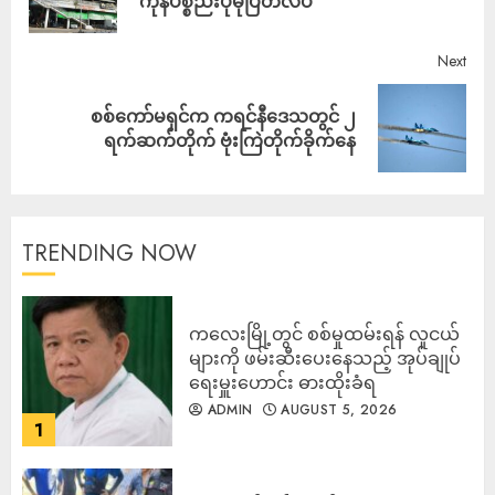
ကုန်ပစ္စည်းပိုမိုပြတ်လပ်
Next
စစ်ကော်မရှင်က ကရင်နီဒေသတွင် ၂
ရက်ဆက်တိုက် ဗုံးကြဲတိုက်ခိုက်နေ
TRENDING NOW
ကလေးမြို့တွင် စစ်မှုထမ်းရန် လူငယ်
များကို ဖမ်းဆီးပေးနေသည့် အုပ်ချုပ်
ရေးမှူးဟောင်း ဓားထိုးခံရ
ADMIN
AUGUST 5, 2026
1