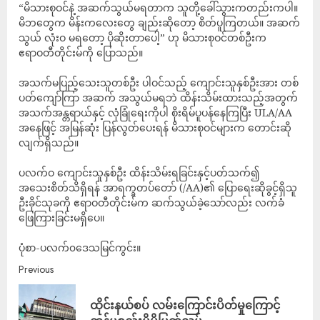
“မိသားစုဝင်နဲ့ အဆက်သွယ်မရတာက သူတို့ခေါ်သွားကတည်းကပါ။
မိဘတွေက မိန်းကလေးတွေ ချည်းဆိုတော့ စိတ်ပူကြတယ်။ အဆက်
သွယ် လုံးဝ မရတော့ ပိုဆိုးတာပေါ့” ဟု မိသားစုဝင်တစ်ဦးက
ဧရာဝတီတိုင်းမ်ကို ပြောသည်။
အသက်မပြည့်သေးသူတစ်ဦး ပါဝင်သည့် ကျောင်းသူနှစ်ဦးအား တစ်
ပတ်ကျော်ကြာ အဆက် အသွယ်မရဘဲ ထိန်းသိမ်းထားသည့်အတွက်
အသက်အန္တရာယ်နှင့် လုံခြုံရေးကိုပါ စိုးရိမ်ပူပန်နေကြပြီး ULA/AA
အနေဖြင့် အမြန်ဆုံး ပြန်လွတ်ပေးရန် မိသားစုဝင်များက တောင်းဆို
လျက်ရှိသည်။
ပလက်ဝ ကျောင်းသူနှစ်ဦး ထိန်းသိမ်းရခြင်းနှင့်ပတ်သက်၍
အသေးစိတ်သိရှိရန် အာရက္ခတပ်တော် (/AA)၏ ပြောရေးဆိုခွင့်ရှိသူ
ဦးခိုင်သုခကို ဧရာဝတီတိုင်းမ်က ဆက်သွယ်ခဲ့သော်လည်း လက်ခံ
ဖြေကြားခြင်းမရှိပေ။
ပုံစာ-ပလက်၀ဒေသမြင်ကွင်း။
Previous
ထိုင်းနယ်စပ် လမ်းကြောင်းပိတ်မှုကြောင့်