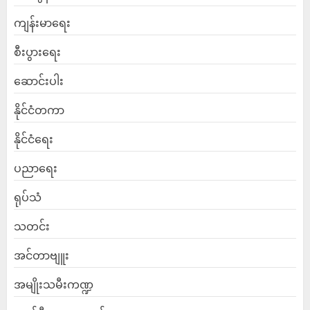
ကျန်းမာရေး
စီးပွားရေး
ဆောင်းပါး
နိုင်ငံတကာ
နိုင်ငံရေး
ပညာရေး
ရုပ်သံ
သတင်း
အင်တာဗျူး
အမျိုးသမီးကဏ္ဍ