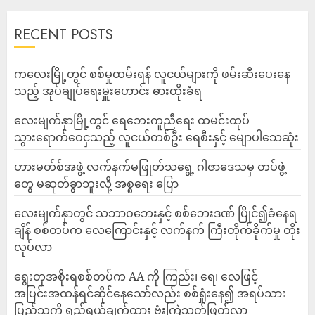
RECENT POSTS
ကလေးမြို့တွင် စစ်မှုထမ်းရန် လူငယ်များကို ဖမ်းဆီးပေးနေ
သည့် အုပ်ချုပ်ရေးမှူးဟောင်း ဓားထိုးခံရ
လေးမျက်နှာမြို့တွင် ရေဘေးကူညီရေး ထမင်းထုပ်
သွားရောက်ဝေငှသည့် လူငယ်တစ်ဦး ရေစီးနှင့် မျောပါသေဆုံး
ဟားမတ်စ်အဖွဲ့ လက်နက်မဖြုတ်သရွေ့ ဂါဇာဒေသမှ တပ်ဖွဲ့
တွေ မဆုတ်ခွာဘူးလို့ အစ္စရေး ပြော
‎လေးမျက်နှာတွင် သဘာဝဘေးနှင့် စစ်ဘေးဒဏ် ပြိုင်၍ခံနေရ
ချိန် စစ်တပ်က လေကြောင်းနှင့် လက်နက် ကြီးတိုက်ခိုက်မှု တိုး
လုပ်လာ
ရွေးတုအစိုးရစစ်တပ်က AA ကို ကြည်း၊ ရေ၊ လေဖြင့်
အပြင်းအထန်ရင်ဆိုင်နေသော်လည်း စစ်ရှုံးနေ၍ အရပ်သား
ပြည်သူကို ရည်ရွယ်ချက်ထား ဗုံးကြဲသတ်ဖြတ်လာ