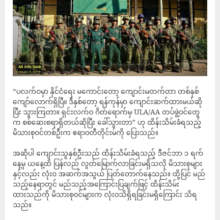
“ပလက်ဝမှာ နိုင်ငံရေး မကောင်းတော့ ကျောင်းမတက်တာ တစ်နှစ်
ကျော်လောက်ရှိပြီ။ ဒီနှစ်တော့ ရန်ကုန်မှာ ကျောင်းဆက်ထားမယ်ဆို
ပြီး သွားကြတာ။ ရှင်းလက်ဝ ဂိတ်ရောက်မှ ULA/AA တပ်ဖွဲ့ဝင်တွေ
က စစ်ဆေးစရာရှိတယ်ဆိုပြီး ခေါ်သွားတာ” ဟု ထိန်းသိမ်းခံရသည့်
မိသားစုဝင်တစ်ဦးက ဧရာဝတီတိုင်းမ်ကို ပြောသည်။
အဆိုပါ ကျောင်းသူနှစ်ဦးသည် ထိန်းသိမ်းခံရသည့် ဒီဇင်ဘာ ၁ ရက်
နေ့မှ ယနေ့ထိ ပြန်လည် လွတ်မြောက်လာခြင်းမရှိသလို မိသားစုများ
နှင့်လည်း လုံးဝ အဆက်အသွယ် ပြတ်တောက်နေသည်။ ထို့ပြင် မည်
သည့်နေရာတွင် မည်သည့်အကြောင်းပြချက်ဖြင့် ထိန်းသိမ်း
ထားသည်ကို မိသားစုဝင်များက လုံးဝသိရှိရခြင်းမရှိကြောင်း သိရ
သည်။