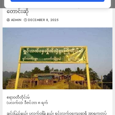
အမြန်ဆုံး ပြန်လွှတ်ပေးရန်မိသားစုဝင်များ
တောင်းဆို
ADMIN
DECEMBER 8, 2025
ဧရာဝတီတိုင်းမ်
(ပလက်ဝ)၊ ဒီဇင်ဘာ ၈ ရက်
ချင်းပြည်နယ်၊ ပလက်ဝမြို့နယ်၊ ရှင်းလက်ဝကျေးရွာရှိ အာရက္ခတပ်