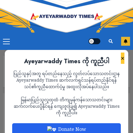
×
Ayeyarwaddy Times ကို ကူညီပါ
Home
စစ်ကော်မရှင်က ပြုလုပ်သည့် NCA ၁၀ နှစ်ပြည့်အခမ်းအနားသို့ အပစ်
ပြည်သူနှင့်အတူ ရပ်တည်နေသည့် လွတ်လပ်သောသတင်းဌာန
ရပ်အဖွဲ့များခေါင်းဆောင် RCSS ဥက္ကဋ္ဌ ဗိုလ်ချုပ်ကြီး ယွက်စစ်
တက်ရောက်ခြင်းမရှိ
Ayeyarwaddy Times ဆက်လက်ရှင်သန်ရပ်တည်နိုင်ရန်
သင်၏ကူညီထောက်ပံ့မှု အထူးလိုအပ်နေပါသည်။
မြန်မာပြည်သူလူထုထံ တိကျမှန်ကန်သောသတင်းများ
သတင်း
ဆက်လက်ပေးပို့နိုင်ရန် ကျေးဇူးပြု၍ Ayeyarwaddy Times
စစ်ကော်မရှင်က ပြုလုပ်သည့် NCA ၁၀ နှစ်
ကို ကူညီပါ။
ပြည့်အခမ်းအနားသို့ အပစ်ရပ်အဖွဲ့များ
ခေါင်းဆောင် RCSS ဥက္ကဋ္ဌ ဗိုလ်ချုပ်ကြီး ယွက်
Donate Now