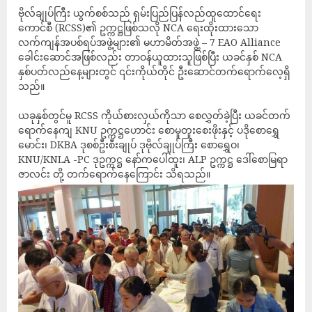
ဗိုလ်ချုပ်ကြီး ယွက်စစ်သည် ရှမ်းပြည်ပြန်လည်ထူထောင်ရေး
ကောင်စီ (RCSS)၏ ဥက္ကဋ္ဌဖြစ်သလို NCA ရေးထိုးထားသော
လက်ကျန်အပစ်ရပ်အဖွဲ့များ၏ မဟာမိတ်အဖွဲ့ – 7 EAO Alliance
ခေါင်းဆောင်အဖြစ်လည်း တာဝန်ယူထားသူဖြစ်ပြီး ယခင်နှစ် NCA
နှစ်ပတ်လည်နေ့များတွင် ၎င်းကိုယ်တိုင် ဦးဆောင်တက်ရောက်လေ့ရှိ
သည်။
ယခုနှစ်တွင်မူ RCSS ကိုယ်စားလှယ်ကိုသာ စေလွှတ်ခဲ့ပြီး ယခင်တက်
ရောက်နေကျ KNU ‌ဥက္ကဋ္ဌဟောင်း စောမူတူးစေးဖိုးနှင့် ပဒိုစောရွှေ
မောင်း၊ DKBA ဒုစစ်ဦးစီးချုပ် ဒုဗိုလ်ချုပ်ကြီး စောရွှေဝ၊
KNU/KNLA -PC ဒုဥက္ကဋ္ဌ နော်ကပေါ်ထူး၊ ALP ဥက္ကဋ္ဌ ဒေါ်စောမြရာ
ဇာလင်း တို့ တက်ရောက်နေကြောင်း သိရသည်။