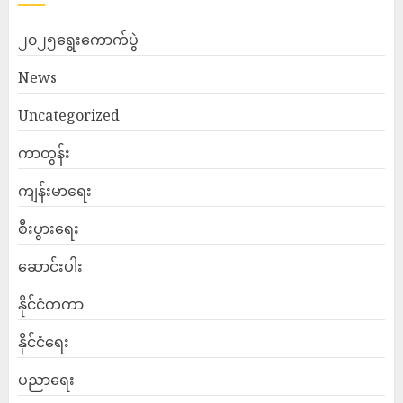
၂၀၂၅ရွေးကောက်ပွဲ
News
Uncategorized
ကာတွန်း
ကျန်းမာရေး
စီးပွားရေး
ဆောင်းပါး
နိုင်ငံတကာ
နိုင်ငံရေး
ပညာရေး