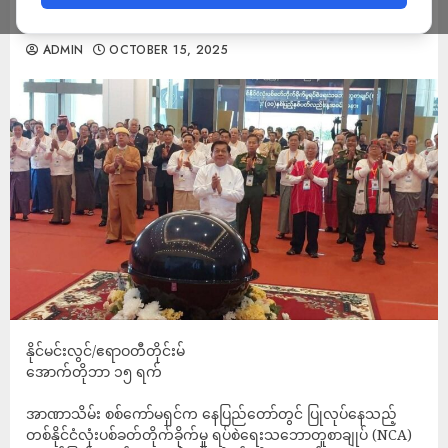
စစ် တက်ရောက်ခြင်းမရှိ
ADMIN
OCTOBER 15, 2025
နိုင်မင်းလွင်/ဧရာဝတီတိုင်းမ်
အောက်တိုဘာ ၁၅ ရက်
အာဏာသိမ်း စစ်ကော်မရှင်က နေပြည်တော်တွင် ပြုလုပ်နေသည့်
တစ်နိုင်ငံလုံးပစ်ခတ်တိုက်ခိုက်မှု ရပ်စဲရေးသဘောတူစာချုပ် (NCA)