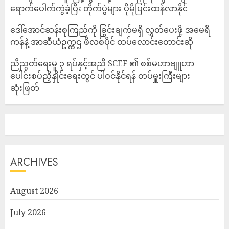
ရောက်ပေါက်ကွဲခဲ့ပြီး တိုက်ပွဲများ ပိုမိုပြင်းထန်လာနိုင်
ဒေါ်အောင်ဆန်းစုကြည်ကို ခြွင်းချက်မရှိ လွှတ်ပေးဖို့ အမေရိ
ကန်နဲ့ အာဆီယံဥက္ကဌ ဖိလစ်ပိုင် ထပ်လောင်းတောင်းဆို
ညီညွတ်ရေးမူ ၃ ရပ်နှင့်အညီ SCEF ၏ စစ်မဟာဗျူဟာ
ပေါင်းစပ်ညှိနှိုင်းရေးတွင် ပါဝင်နိုင်ရန် တပ်မှူးကြီးများ
ဆုံးဖြတ်
ARCHIVES
August 2026
July 2026