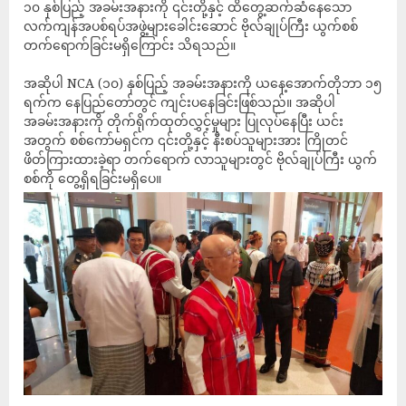
၁၀ နှစ်ပြည့် အခမ်းအနားကို ၎င်းတို့နှင့် ထိတွေ့ဆက်ဆံနေသော
လက်ကျန်အပစ်ရပ်အဖွဲ့များခေါင်းဆောင် ဗိုလ်ချုပ်ကြီး ယွက်စစ်
တက်ရောက်ခြင်းမရှိကြောင်း သိရသည်။
အဆိုပါ NCA (၁၀) နှစ်ပြည့် အခမ်းအနားကို ယနေ့အောက်တိုဘာ ၁၅
ရက်က နေပြည်တော်တွင် ကျင်းပနေခြင်းဖြစ်သည်။ အဆိုပါ
အခမ်းအနားကို တိုက်ရိုက်ထုတ်လွှင့်မှုများ ပြုလုပ်နေပြီး ယင်း
အတွက် စစ်ကော်မရှင်က ၎င်းတို့နှင့် နီးစပ်သူများအား ကြိုတင်
ဖိတ်ကြားထားခဲ့ရာ တက်ရောက် လာသူများတွင် ဗိုလ်ချုပ်ကြီး ယွက်
စစ်ကို တွေ့ရှိရခြင်းမရှိပေ။