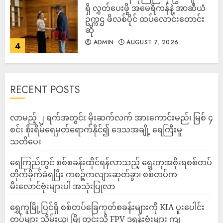
ရှိ လွှတ်ပေးဖို့ အမေရိကန်နဲ့ အာဆီယံ
ဥက္ကဌ ဖိလစ်ပိုင် ထပ်လောင်းတောင်း
ဆို
ADMIN
AUGUST 7, 2026
4
RECENT POSTS
လာမည့် ၂ ရက်အတွင်း မိုးဆက်လက် အားကောင်းမည်၊ မြစ် ၄
စင်း စိုးရိမ်ရေမှတ်ရောက်နိုင်၍ ဒေသအချို့ ရေကြီးမှု
သတိပေး
ရေကြည်တွင် စစ်စခန်းထိုင်ရန်လာသည့် ရွေးတုအစိုးရစစ်တပ်
တိုက်ခိုက်ခံရပြီး ကစဉ့်ကလျားဆုတ်ခွာ၊ စစ်တပ်က
မီးလောင်ဗုံးများပါ အသုံးပြုလာ
‎ရွှေကူမြို့ပြင်ရှိ စစ်တပ်ခြေကုတ်စခန်းများကို KIA ပူးပေါင်း
တပ်များ သိမ်းယူ၊ မြို့တွင်းသို့ FPV ဒရုန်းဗုံးများ ကျ