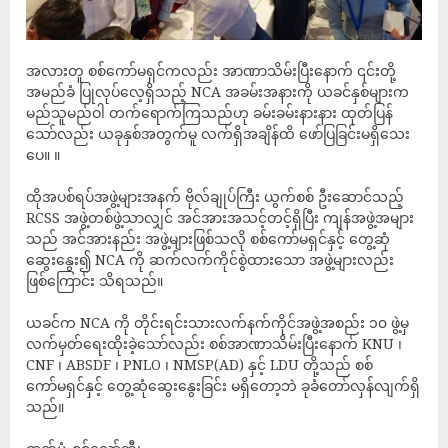
အလားတူ စစ်ကော်မရှင်ကလည်း အာဏာသိမ်းပြီးနောက် ၎င်းတို့
အမည်ခံ ပြုလုပ်လေ့ရှိသည့် NCA အခမ်းအနားကို ယခင်နှစ်များက
မည်သူမည်ဝါ တက်ရောက်ကြသည်ဟု ခမ်းခမ်းနားနား ‌ထုတ်ပြန်
သော်လည်း ယခုနှစ်အတွက်မူ လက်ရှိအချိန်ထိ ဖော်ပြခြင်းမရှိသေး
ပေ။ ။
ထိုအပစ်ရပ်အဖွဲ့များအနက် ဗိုလ်ချုပ်ကြီး ယွက်စစ် ဦးဆောင်သည့်
RCSS အဖွဲ့တစ်ဖွဲ့သာလျှင် အင်အားအသင့်တင့်ရှိပြီး ကျန်အဖွဲ့အများ
သည် အင်အားနည်း အဖွဲ့များဖြစ်သလို စစ်ကော်မရှင်နှင့် တွေ့ဆုံ
ဆွေးနွေး၍ NCA ကို ဆက်လက်ကိုင်စွဲထားသော အဖွဲ့များလည်း
ဖြစ်ကြောင်း သိရသည်။
ယခင်က NCA ကို တိုင်းရင်းသားလက်နက်ကိုင်အဖွဲ့အစည်း ၁၀ ဖွဲ့မှ
လက်မှတ်ရေးထိုးခဲ့သော်လည်း စစ်အာဏာသိမ်းပြီးနောက် KNU ၊
CNF ၊ ABSDF ၊ PNLO ၊ NMSP(AD) နှင့် LDU တို့သည် စစ်
ကော်မရှင်နှင့် တွေ့ဆုံဆွေးနွေးခြင်း မရှိတော့ဘဲ ခုခံတော်လှန်လျက်ရှိ
သည်။