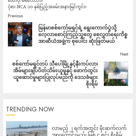
ဓာတ်ပုံ-စစ်လော်ဘီ၊
ပုံစာ-NCA ၁၀ နှစ်ပြည့်အခမ်းအနားမြင်ကွင်း၊
Previous
မြန်မာစစ်ကော်မရှင်ရဲ့ ရွေးကောက်ပွဲသို့
လေ့လာစောင့်ကြည့်သူတွေ စေလွှတ်ရေးကိစ္စ
အာဆီယံအဖွဲ့က စုပေါင်း ဆုံးဖြတ်မယ်
Next
စစ်ကော်မရှင်တပ် သီပေါမြို့နှင့်နီးကပ်လာ၊
အိမ်များချိပ်ပိတ်သိမ်းယူမှုနှင့် ဖောက်ထွင်း
ယူဆောင်မှုများပြုလုပ်မည်ကို ဒေသခံများ
စိုးရိမ်
TRENDING NOW
လာမည့် ၂ ရက်အတွင်း မိုးဆက်လက်
အားကောင်းမည်၊ မြစ် ၄ စင်း စိုးရိမ်