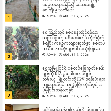
ရေမှတ်ရောက်နိုင်၍ ဒေသအချို့
ရေကြီးမှု သတိပေး
ADMIN
AUGUST 7, 2026
1
ရေကြည်တွင် စစ်စခန်းထိုင်ရန်လာ
သည့် ရွေးတုအစိုးရစစ်တပ် တိုက်ခိုက်
ခံရပြီး ကစဉ့်ကလျားဆုတ်ခွာ၊ စစ်တပ်
က မီးလောင်ဗုံးများပါ အသုံးပြုလာ
ADMIN
AUGUST 7, 2026
2
‎ရွှေကူမြို့ပြင်ရှိ စစ်တပ်ခြေကုတ်စခန်း
များကို KIA ပူးပေါင်းတပ်များ
သိမ်းယူ၊ မြို့တွင်းသို့ FPV ဒရုန်းဗုံးများ
ကျရောက်ပေါက်ကွဲခဲ့ပြီး တိုက်ပွဲများ
ပိုမိုပြင်းထန်လာနိုင်
3
ADMIN
AUGUST 7, 2026
ဒေါ်အောင်ဆန်းစုကြည်ကို ခြွင်းချက်မ