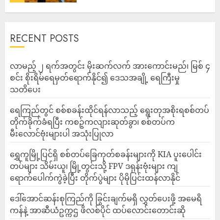
RECENT POSTS
လာမည့် ၂ ရက်အတွင်း မိုးဆက်လက် အားကောင်းမည်၊ မြစ် ၄
စင်း စိုးရိမ်ရေမှတ်ရောက်နိုင်၍ ဒေသအချို့ ရေကြီးမှု
သတိပေး
ရေကြည်တွင် စစ်စခန်းထိုင်ရန်လာသည့် ရွေးတုအစိုးရစစ်တပ်
တိုက်ခိုက်ခံရပြီး ကစဉ့်ကလျားဆုတ်ခွာ၊ စစ်တပ်က
မီးလောင်ဗုံးများပါ အသုံးပြုလာ
‎ရွှေကူမြို့ပြင်ရှိ စစ်တပ်ခြေကုတ်စခန်းများကို KIA ပူးပေါင်း
တပ်များ သိမ်းယူ၊ မြို့တွင်းသို့ FPV ဒရုန်းဗုံးများ ကျ
ရောက်ပေါက်ကွဲခဲ့ပြီး တိုက်ပွဲများ ပိုမိုပြင်းထန်လာနိုင်
ဒေါ်အောင်ဆန်းစုကြည်ကို ခြွင်းချက်မရှိ လွှတ်ပေးဖို့ အမေရိ
ကန်နဲ့ အာဆီယံဥက္ကဌ ဖိလစ်ပိုင် ထပ်လောင်းတောင်းဆို