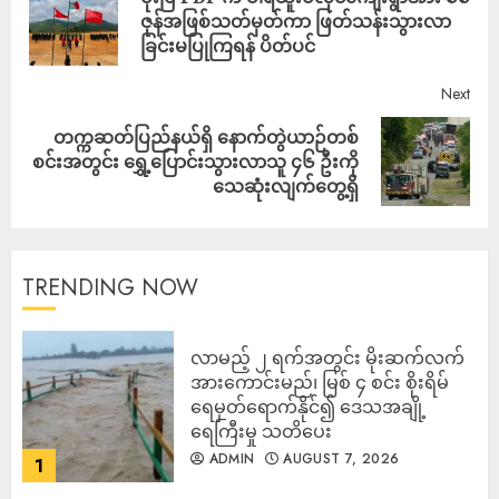
ဇုန်အဖြစ်သတ်မှတ်ကာ ဖြတ်သန်းသွားလာ
ခြင်းမပြုကြရန် ပိတ်ပင်
Next
တက္ကဆတ်ပြည်နယ်ရှိ နောက်တွဲယာဉ်တစ်
စင်းအတွင်း ရွှေ့ပြောင်းသွားလာသူ ၄၆ ဦးကို
သေဆုံးလျက်တွေ့ရှိ
TRENDING NOW
လာမည့် ၂ ရက်အတွင်း မိုးဆက်လက်
အားကောင်းမည်၊ မြစ် ၄ စင်း စိုးရိမ်
ရေမှတ်ရောက်နိုင်၍ ဒေသအချို့
ရေကြီးမှု သတိပေး
ADMIN
AUGUST 7, 2026
1