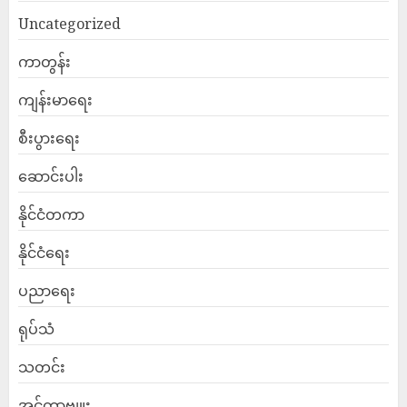
Uncategorized
ကာတွန်း
ကျန်းမာရေး
စီးပွားရေး
ဆောင်းပါး
နိုင်ငံတကာ
နိုင်ငံရေး
ပညာရေး
ရုပ်သံ
သတင်း
အင်တာဗျူး