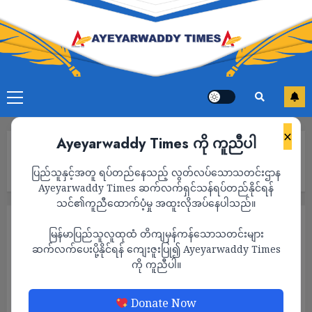
×
Ayeyarwaddy Times ကို ကူညီပါ
Home
ဧရာဝတီတိုင်းမ်သတင်းဌာန၏ ဇွန်လ ၂၉ ရက်နေ့ မနက်ပိုင်း သတင်း
ပြည်သူနှင့်အတူ ရပ်တည်နေသည့် လွတ်လပ်သောသတင်းဌာန
အစီအစဉ်
Ayeyarwaddy Times ဆက်လက်ရှင်သန်ရပ်တည်နိုင်ရန်
သင်၏ကူညီထောက်ပံ့မှု အထူးလိုအပ်နေပါသည်။
ရုပ်သံ
သတင်း
မြန်မာပြည်သူလူထုထံ တိကျမှန်ကန်သောသတင်းများ
ဧရာဝတီတိုင်းမ်သတင်းဌာန၏ ဇွန်လ ၂၉ ရက်
ဆက်လက်ပေးပို့နိုင်ရန် ကျေးဇူးပြု၍ Ayeyarwaddy Times
ကို ကူညီပါ။
နေ့ မနက်ပိုင်း သတင်းအစီအစဉ်
ADMIN
JUNE 29, 2022
Donate Now