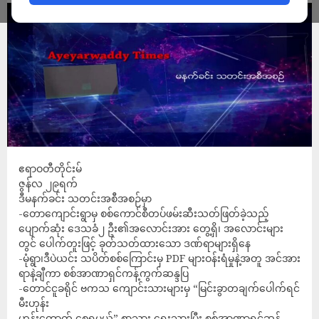
ဧရာဝတီတိုင်းမ်
ဇွန်လ ၂၉ရက်
ဒီမနက်ခင်း သတင်းအစီအစဉ်မှာ
-တောကျောင်းရွာမှ စစ်ကောင်စီတပ်ဖမ်းဆီးသတ်ဖြတ်ခဲ့သည့်
ပျောက်ဆုံး ဒေသခံ၂ ဦး၏အလောင်းအား တွေ့ရှိ၊ အလောင်းများ
တွင် ပေါက်တူးဖြင့် ခုတ်သတ်ထားသော ဒဏ်ရာများရှိနေ
-မုံရွာ၊ဒီပဲယင်း သပိတ်စစ်ကြောင်းမှ PDF များဝန်းရံမှုနဲ့အတူ အင်အား
ရာနဲ့ချီကာ စစ်အာဏာရှင်ကန့်ကွက်ဆန္ဒပြ
-တောင်ငူခရိုင် ဗကသ ကျောင်းသားများမှ “မြင်းခွာတချက်ပေါက်ရင်
မီးဟုန်း
ဟုန်းတောက် စေရမယ်” စာသား ရေးသားပြီး စစ်အာဏာရှင်ဆန့်