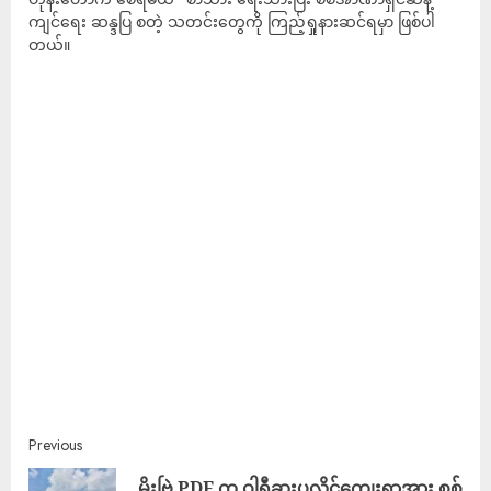
ကျင်ရေး ဆန္ဒပြ စတဲ့ သတင်းတွေကို ကြည့်ရှုနားဆင်ရမှာ ဖြစ်ပါ
တယ်။
Previous
မိုးဗြဲ PDF က ဝါရီဆူးပလိုင်ကျေးရွာအား စစ်