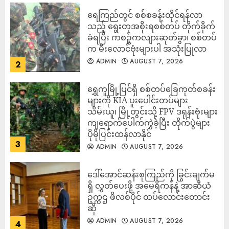
ရေကြည်တွင် စစ်စခန်းထိုင်ရန်လာ
သည့် ရွေးတုအစိုးရစစ်တပ် တိုက်ခိုက်
ခံရပြီး ကစဉ့်ကလျားဆုတ်ခွာ၊ စစ်တပ်
က မီးလောင်ဗုံးများပါ အသုံးပြုလာ
ADMIN
AUGUST 7, 2026
2
‎ရွှေကူမြို့ပြင်ရှိ စစ်တပ်ခြေကုတ်စခန်း
များကို KIA ပူးပေါင်းတပ်များ
သိမ်းယူ၊ မြို့တွင်းသို့ FPV ဒရုန်းဗုံးများ
ကျရောက်ပေါက်ကွဲခဲ့ပြီး တိုက်ပွဲများ
ပိုမိုပြင်းထန်လာနိုင်
3
ADMIN
AUGUST 7, 2026
ဒေါ်အောင်ဆန်းစုကြည်ကို ခြွင်းချက်မ
ရှိ လွှတ်ပေးဖို့ အမေရိကန်နဲ့ အာဆီယံ
ဥက္ကဌ ဖိလစ်ပိုင် ထပ်လောင်းတောင်း
ဆို
ADMIN
AUGUST 7, 2026
4