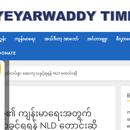
န်း
ကျန်းမာရေး
အယ်ဒီတာ့ အာဘော်
အင်တာဗျူး
စီးပွားရ
DONATE
×
လွတ်လပ်စွာ ဆေးကုသခွင့်ရရန် NLD တောင်းဆို
ြည်၏ ကျန်းမာရေးအတွက်
က
ဖ
ခွင့်ရရန် NLD တောင်းဆို
ဓ