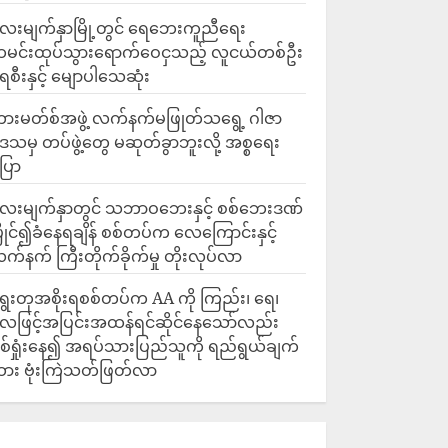
ေးမျက်နှာမြို့တွင် ရေဘေးကူညီရေး
မင်းထုပ်သွားရောက်ဝေငှသည့် လူငယ်တစ်ဦး
ေစီးနှင့် မျောပါသေဆုံး
ားမတ်စ်အဖွဲ့ လက်နက်မဖြုတ်သရွေ့ ဂါဇာ
ေသမှ တပ်ဖွဲ့တွေ မဆုတ်ခွာဘူးလို့ အစ္စရေး
ြော
လေးမျက်နှာတွင် သဘာဝဘေးနှင့် စစ်ဘေးဒဏ်
ြိုင်၍ခံနေရချိန် စစ်တပ်က လေကြောင်းနှင့်
က်နက် ကြီးတိုက်ခိုက်မှု တိုးလုပ်လာ
ွေးတုအစိုးရစစ်တပ်က AA ကို ကြည်း၊ ရေ၊
ေဖြင့်အပြင်းအထန်ရင်ဆိုင်နေသော်လည်း
စ်ရှုံးနေ၍ အရပ်သားပြည်သူကို ရည်ရွယ်ချက်
ား ဗုံးကြဲသတ်ဖြတ်လာ