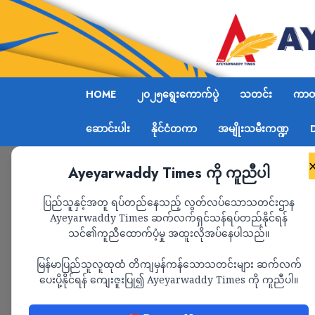
HOME
၂၀၂၅ရွေးကောက်ပွဲ
သတင်း
ကာတွ
ဆောင်းပါး
နိုင်ငံတကာ
အမျိုးသမီးကဏ္ဍ
Ayeyarwaddy Times ကို ကူညီပါ
Home
ဒေါ်အောင်ဆန်းစုကြည်၏ ကျန်းမာရေးအတွက် 
ပြည်သူနှင့်အတူ ရပ်တည်နေသည့် လွတ်လပ်သောသတင်းဌာန
Ayeyarwaddy Times ဆက်လက်ရှင်သန်ရပ်တည်နိုင်ရန်
သင်၏ကူညီထောက်ပံ့မှု အထူးလိုအပ်နေပါသည်။
သတင်း
မြန်မာပြည်သူလူထုထံ တိကျမှန်ကန်သောသတင်းများ ဆက်လက်
ဒေါ်အောင်ဆန်းစုက
ပေးပို့နိုင်ရန် ကျေးဇူးပြု၍ Ayeyarwaddy Times ကို ကူညီပါ။
လွတ်လပ်စွာ ဆေးကုသ