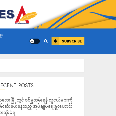
ေး
SUBSCRIBE
RECENT POSTS
လေးမြို့တွင် စစ်မှုထမ်းရန် လူငယ်များကို
မ်းဆီးပေးနေသည့် အုပ်ချုပ်ရေးမှူးဟောင်း
ားထိုးခံရ