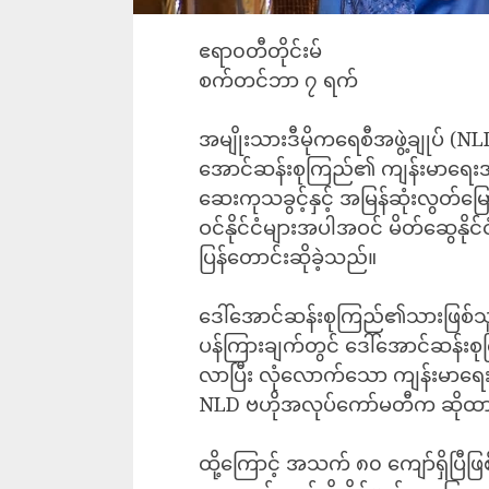
ဧရာ၀တီတိုင်းမ်
စက်တင်ဘာ ၇ ရက်
အမျိုးသားဒီမိုကရေစီအဖွဲ့ချုပ် (NLD
အောင်ဆန်းစုကြည်၏ ကျန်းမာရေးအခ
ဆေးကုသခွင့်နှင့် အမြန်ဆုံးလွတ်မ
ဝင်နိုင်ငံများအပါအဝင် မိတ်ဆွေနို
ပြန်တောင်းဆိုခဲ့သည်။
ဒေါ်အောင်ဆန်းစုကြည်၏သားဖြစ်
ပန်ကြားချက်တွင် ဒေါ်အောင်ဆန်းစုက
လာပြီး လုံလောက်သော ကျန်းမာရေး 
NLD ဗဟိုအလုပ်ကော်မတီက ဆိုထ
ထို့ကြောင့် အသက် ၈၀ ကျော်ရှိပြ