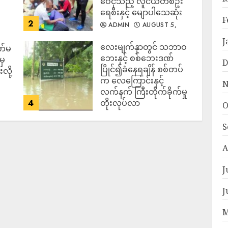
ဝေငှသည့် လူငယ်တစ်ဦး
ရေစီးနှင့် မျောပါသေဆုံး
F
2
ADMIN
AUGUST 5,
2026
J
‎လေးမျက်နှာတွင် သဘာဝ
က်မ
ဘေးနှင့် စစ်ဘေးဒဏ်
မှ
D
ပြိုင်၍ခံနေရချိန် စစ်တပ်
လို့
က လေကြောင်းနှင့်
N
လက်နက် ကြီးတိုက်ခိုက်မှု
4
တိုးလုပ်လာ
O
ADMIN
AUGUST 5,
2026
S
A
J
J
M