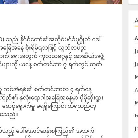
A
) သည် နိုင်ငံတော်၏အတိုင်ပင်ခံပုဂ္ဂိုလ် ဒေါ်
ြေအနေ စိုးရိမ်ရသဖြင့် လွတ်လပ်စွာ
J
ြောက် ရေးအတွက် ကုလသမဂ္ဂနှင့် အာဆီယံအဖွဲ့
င်ငံများကို ယနေ့ စက်တင်ဘာ ၇ ရက်တွင် ထုတ်
J
M
သူ ကင်အဲရစ်၏ စက်တင်ဘာလ ၄ ရက်နေ့
A
ြည်၏ နှလုံးရောဂါအခြေအနေမှာ ပိုမိုဆိုးရွား
M
စောင့်ရှောက်မှု မရရှိကြောင်း သိရသည်ဟု
ားသည်။
F
J
ီဖြစ်သည့် ဒေါ်အောင်ဆန်းစုကြည်၏ အသက်