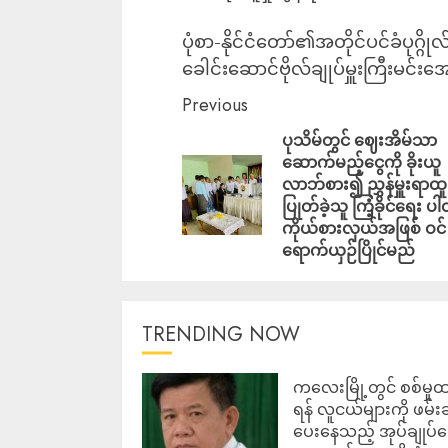
ပုံစာ-နိုင်ငံတော်၏အတိုင်ပင်ခံပုဂ္
ခေါင်းဆောင်ဗိုလ်ချုပ်မှူးကြီးမင်းအော
Previous
ပုသိမ်တွင် ဈေးအိမ်သာ
ဆောက်မည့်ငွေကို ခိုးယူ
လာဘ်စား၍ ညွှန်မှူးရာထူ
ပြုတ်ခဲ့သူ ကြံ့ခိုင်ရေး ပါ
ကိုယ်စားလှယ်အဖြစ် ဝင်
ရောက်ယှဉ်ပြိုင်မည်
TRENDING NOW
ကလေးမြို့တွင် စစ်မှုထ
ရန် လူငယ်များကို ဖမ်း
ပေးနေသည့် အုပ်ချုပ်