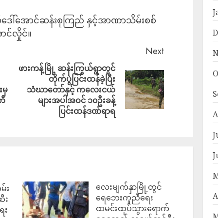
J
ဂိုလ်ဒေါ်အောင်ဆန်းစုကြည် နှင့်အာဏာသိမ်းစစ်
င်လှိုင်။
D
Next
N
ဖားကန့်မြို့ ဆန်းကြွယ်ရွာတွင်
O
တိုက်ပွဲပြင်းထန်ခဲ့ပြီး
းမှ
သံဃာတော်နှင့် ကလေးငယ်
S
တီ
များအပါအဝင် ၁၀ဦးခန့်
ပြင်းထန်ဒဏ်ရာရ
A
J
J
M
လေးမျက်နှာမြို့တွင်
မ်း
A
ရေဘေးကူညီရေး
ဆီး
ထမင်းထုပ်သွားရောက်
ရေး
M