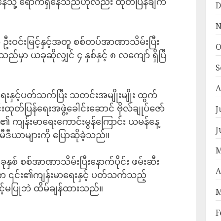
နေသို့ ရောက်ရှိနေသည်ဟုလည်း ထုတ်ပြန်ချက်
D
N
းဝင်းမြင့်နှင့်အတူ စစ်တပ်အာဏာသိမ်းပြီး
O
 ယခုဆိုလျှင် ၄ နှစ်နှင့် ၈ လကျော် ရှိပြီ
S
A
းနှင့်ပတ်သက်ပြီး သတင်းအမျိုးမျိုး ထွက်
းထုတ်ပြန်ရေးအဖွဲ့ခေါင်းဆောင် ဗိုလ်ချုပ်ဇော်
J
်၏ ကျန်းမာရေးကောင်းမွန်ကြောင်း ယမန်နေ့
J
ဒီယာများကို ပြောဆိုခဲ့သည်။
M
ှစ် စစ်အာဏာသိမ်းပြီးနောက်ပိုင်း ဖမ်းဆီး
A
င်က ၎င်း၏ကျန်းမာရေးနှင့် ပတ်သက်သည့်
င့်မပြုဘဲ ထိမ်ချန်ထားသည်။
M
F