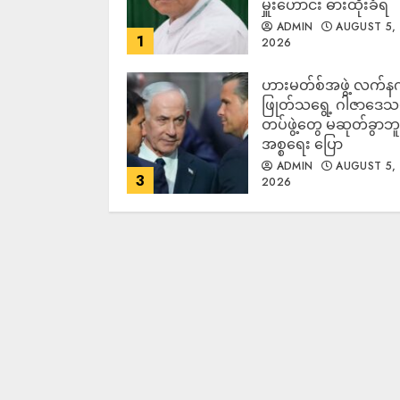
မှူးဟောင်း ဓားထိုးခံရ
ADMIN
AUGUST 5,
1
2026
ဟားမတ်စ်အဖွဲ့ လက်န
ဖြုတ်သရွေ့ ဂါဇာဒေသ
တပ်ဖွဲ့တွေ မဆုတ်ခွာဘူး
အစ္စရေး ပြော
ADMIN
AUGUST 5,
3
2026