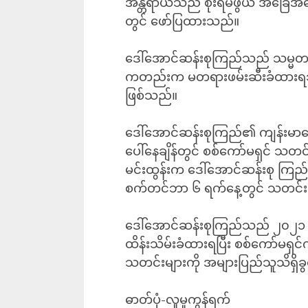
အန္တရာယ်သည် စိုးရိမ်ဖွယ် အခြေအ
တွင် ဖော်ပြထားသည်။
ဒေါ်အောင်ဆန်းစုကြည်သည် သမ္မတ ဦ
ကတည်းက မတရားဖမ်းဆီးခံထားရသည်မှာ
ဖြစ်သည်။
ဒေါ်အောင်ဆန်းစုကြည်၏ ကျန်းမာရေ
ပေါ်နေချိန်တွင် စစ်ကော်မရှင် သတင်
မင်းထွန်းက ဒေါ်အောင်ဆန်းစု ကြည
စက်တင်ဘာ ၆ ရက်နေ့တွင် သတင်းမီ
ဒေါ်အောင်ဆန်းစုကြည်သည် ၂၀၂၁ ခုန
ထိန်းသိမ်းခံထားရပြီး စစ်ကော်မရှ
သတင်းများကို အများပြည်သူသိရှိခွ
ဓာတ်ပုံ-လူမှုကွန်ရက်