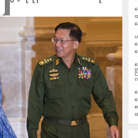
လ
ထ
ရ
ဟ
ဒ
ပ
‎
ပ
လ
ရ
လ
စ
ထ