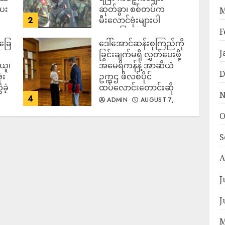
ပေး
ဆုတ်ခွာ၊ စစ်တပ်က
M
2
မီးလောင်ဗုံးများပါ
အသုံးပြုလာ
F
်ခြေ
ဒေါ်အောင်ဆန်းစုကြည်ကို
ADMIN
AUGUST 7,
J
2026
ခြွင်းချက်မရှိ လွှတ်ပေးဖို့
ယူ၊
အမေရိကန်နဲ့ အာဆီယံ
D
ံး
ဥက္ကဌ ဖိလစ်ပိုင်
ခဲ့
ထပ်လောင်းတောင်းဆို
N
4
ADMIN
AUGUST 7,
2026
O
S
A
J
J
M