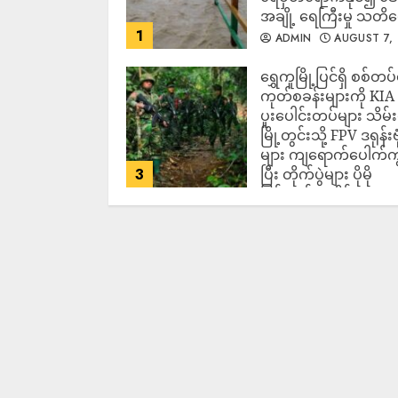
အချို့ ရေကြီးမှု သတိ
1
ADMIN
AUGUST 7,
2026
‎ရွှေကူမြို့ပြင်ရှိ စစ်တပ
ကုတ်စခန်းများကို KIA
ပူးပေါင်းတပ်များ သိမ်း
မြို့တွင်းသို့ FPV ဒရုန်းဗု
များ ကျရောက်ပေါက်ကွဲ
3
ပြီး တိုက်ပွဲများ ပိုမို
ပြင်းထန်လာနိုင်
ADMIN
AUGUST 7,
2026