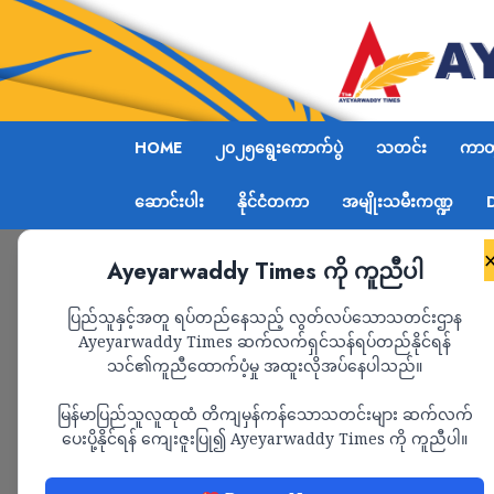
HOME
၂၀၂၅ရွေးကောက်ပွဲ
သတင်း
ကာတွ
ဆောင်းပါး
နိုင်ငံတကာ
အမျိုးသမီးကဏ္ဍ
Ayeyarwaddy Times ကို ကူညီပါ
Home
ဖားကန့်ကို ရောက်ဖို့ စစ်ကောင်စီ အင်အား ၁၀၀
ပြည်သူနှင့်အတူ ရပ်တည်နေသည့် လွတ်လပ်သောသတင်းဌာန
Ayeyarwaddy Times ဆက်လက်ရှင်သန်ရပ်တည်နိုင်ရန်
သင်၏ကူညီထောက်ပံ့မှု အထူးလိုအပ်နေပါသည်။
သတင်း
မြန်မာပြည်သူလူထုထံ တိကျမှန်ကန်သောသတင်းများ ဆက်လက်
ဖားကန့်ကို ရောက်ဖို
ပေးပို့နိုင်ရန် ကျေးဇူးပြု၍ Ayeyarwaddy Times ကို ကူညီပါ။
၁၀၀၀ ခန့်သုံးပြီး အ