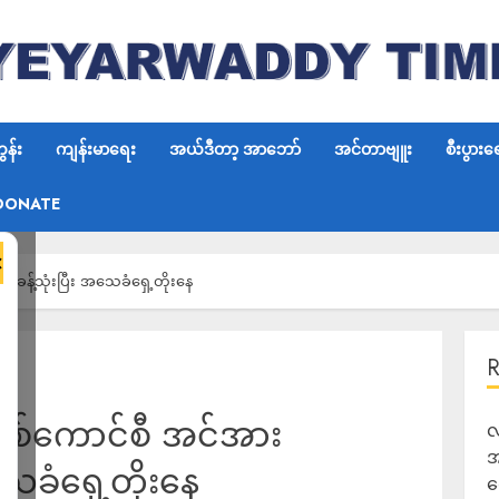
န်း
ကျန်းမာရေး
အယ်ဒီတာ့ အာဘော်
အင်တာဗျူး
စီးပွားရ
DONATE
×
၀ ခန့်သုံးပြီး အသေခံရှေ့တိုးနေ
့ စစ်ကောင်စီ အင်အား
လ
အ
သေခံရှေ့တိုးနေ
ရ