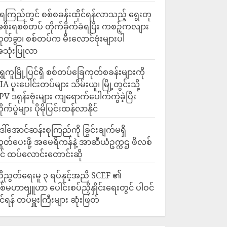
ေကြည်တွင် စစ်စခန်းထိုင်ရန်လာသည့် ရွေးတု
စိုးရစစ်တပ် တိုက်ခိုက်ခံရပြီး ကစဉ့်ကလျား
ုတ်ခွာ၊ စစ်တပ်က မီးလောင်ဗုံးများပါ
သုံးပြုလာ
ရွှေကူမြို့ပြင်ရှိ စစ်တပ်ခြေကုတ်စခန်းများကို
IA ပူးပေါင်းတပ်များ သိမ်းယူ၊ မြို့တွင်းသို့
PV ဒရုန်းဗုံးများ ကျရောက်ပေါက်ကွဲခဲ့ပြီး
ိုက်ပွဲများ ပိုမိုပြင်းထန်လာနိုင်
ေါ်အောင်ဆန်းစုကြည်ကို ခြွင်းချက်မရှိ
ွှတ်ပေးဖို့ အမေရိကန်နဲ့ အာဆီယံဥက္ကဌ ဖိလစ်
ိုင် ထပ်လောင်းတောင်းဆို
ီညွတ်ရေးမူ ၃ ရပ်နှင့်အညီ SCEF ၏
စ်မဟာဗျူဟာ ပေါင်းစပ်ညှိနှိုင်းရေးတွင် ပါဝင်
ိုင်ရန် တပ်မှူးကြီးများ ဆုံးဖြတ်