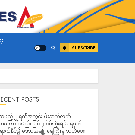
ေး
SUBSCRIBE
RECENT POSTS
ာမည့် ၂ ရက်အတွင်း မိုးဆက်လက်
ားကောင်းမည်၊ မြစ် ၄ စင်း စိုးရိမ်ရေမှတ်
ောက်နိုင်၍ ဒေသအချို့ ရေကြီးမှု သတိပေး