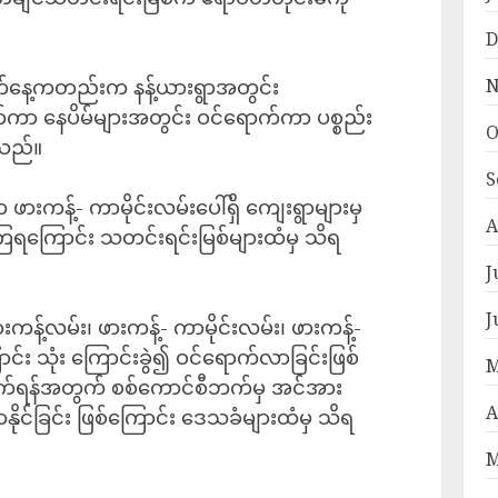
D
N
ရက်နေ့ကတည်းက နန့်ယားရွာအတွင်း
ကာ နေပိမ်များအတွင်း ဝင်ရောက်ကာ ပစ္စည်း
O
ရသည်။
S
ားကန့်- ကာမိုင်းလမ်းပေါ်ရှိ ကျေးရွာများမှ
A
ြရကြောင်း သတင်းရင်းမြစ်များထံမှ သိရ
J
J
န့်လမ်း၊ ဖားကန့်- ကာမိုင်းလမ်း၊ ဖားကန့်-
င်း သုံး ကြောင်းခွဲ၍ ဝင်ရောက်လာခြင်းဖြစ်
M
်ရန်အတွက် စစ်ကောင်စီဘက်မှ အင်အား
A
ာနိုင်ခြင်း ဖြစ်ကြောင်း ဒေသခံများထံမှ သိရ
M