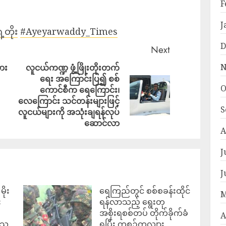
F
J
တိုး
#Ayeyarwaddy_Times
D
Next
N
အား
လူငယ်ကဏ္ဍ ဖွံ့ဖြိုးတိုးတက်
ရေး အကြောင်းပြ၍ စစ်
O
ကောင်စီက ရေကြောင်း၊
လေကြောင်း သင်တန်းများဖြင့်
S
လူငယ်များကို အသုံးချရန်လုပ်
ဆောင်လာ
A
J
J
ိုး
ရေကြည်တွင် စစ်စခန်းထိုင်
M
း
ရန်လာသည့် ရွေးတု
အစိုးရစစ်တပ် တိုက်ခိုက်ခံ
A
ဒေသ
ရပြီး ကစဉ့်ကလျား