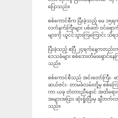
ပြောသည်။
စစ်ကောင်စီက ပြီးခဲ့သည့် မေ ၁၅
လက်နက်ကြီးများ ပစ်ခတ် ဝင်ရောက်
များကို ယူငင်သွားကြကြောင်း သိ
ပြီးခဲ့သည့် ဧပြီ ၂၄ရက်နေ့ကတည်းက ဖ
ဒေသခံများ စစ်ဘေးတိမ်းရှောင်နေက
သည်။
စစ်ကောင်စီသည် အင်းတော်ကြီး- ဖားက
ဆယ်ဇင်း- တာမခံလမ်းတို့မှ စစ်ကြော
ကာ ယခု တံတားညီနောင် အထိရောက
အများအပြား ဆုံးရှုံးပြီးမှ ချီတက်လ
သည်။