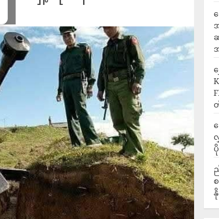
ရ
အ
ဆ
အ
‎
K
F
တ
ဒ
လ
ပ
ည
စ
န