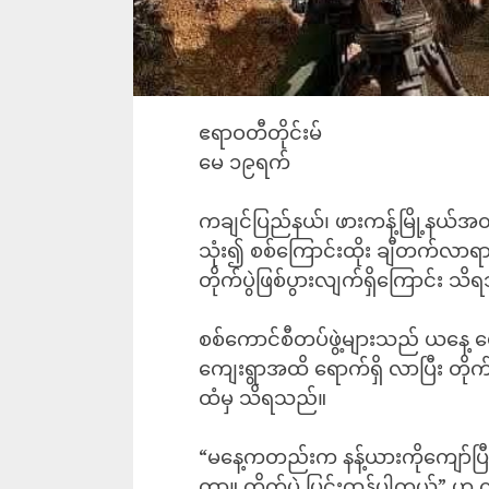
ဧရာဝတီတိုင်းမ်
မေ ၁၉ရက်
ကချင်ပြည်နယ်၊ ဖားကန့်မြို့နယ်အ
သုံး၍ စစ်ကြောင်းထိုး ချီတက်လာရ
တိုက်ပွဲဖြစ်ပွားလျက်ရှိကြောင်း သ
စစ်ကောင်စီတပ်ဖွဲ့များသည် ယနေ့ 
ကျေးရွာအထိ ရောက်ရှိ လာပြီး တိုက
ထံမှ သိရသည်။
“မနေ့ကတည်းက နန့်ယားကိုကျော်
တာ။ တိုက်ပွဲ ပြင်းထန်ပါတယ်” ဟု 