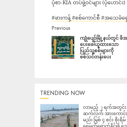
ပုံစာ-KIA တပ်ဖွဲ့ဝင်များ (ပုံဟောင်း)
#ဖားကန့်
#စစ်ကောင်စီ
#အသေခံရှေ့
Previous
ကျုံပျော်မြို့နယ်တွင် ဖိ
ပေးခေါ်ယူထားသော
ပြည်သူ့စစ်များကို
စစ်သင်တန်းပေး
TRENDING NOW
လာမည့် ၂ ရက်အတွင်း မ
ဆက်လက် အားကောင်
မည်၊ မြစ် ၄ စင်း စိုးရိမ်
ရေမှတ်ရောက်နိုင်၍ 