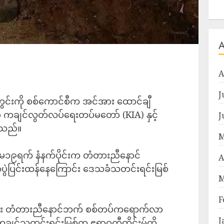
A
J
တွင်းကို စစ်ကောင်စီက အင်အား ထောင်ချီ
ာ ကချင်လွတ်လပ်ရေးတပ်မတော် (KIA) နှင့်
J
ိရသည်။
M
မေ၁၉ရက် နံနက်ပိုင်းက တံတားညီနောင်
A
်ပွဲပြင်းထန်နေကြောင်း ဒေသခံသတင်းရင်းမြစ်
M
F
ပြီး တံတားညီနောင်ဘက် စစ်တပ်ကရောက်လာ
J
ကချင်သတင်းရင်းမြစ်က ဧရာဝတီတိုင်းမ်ကို