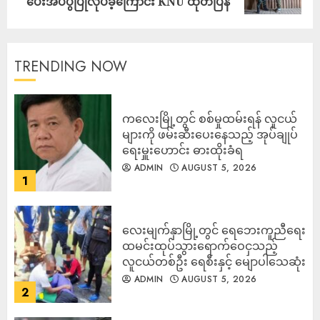
ပေးအပ်ပွဲပြုလုပ်ခဲ့ကြောင်း KNU ထုတ်ပြန်
TRENDING NOW
ကလေးမြို့တွင် စစ်မှုထမ်းရန် လူငယ်
များကို ဖမ်းဆီးပေးနေသည့် အုပ်ချုပ်
ရေးမှူးဟောင်း ဓားထိုးခံရ
ADMIN
AUGUST 5, 2026
1
လေးမျက်နှာမြို့တွင် ရေဘေးကူညီရေး
ထမင်းထုပ်သွားရောက်ဝေငှသည့်
လူငယ်တစ်ဦး ရေစီးနှင့် မျောပါသေဆုံး
ADMIN
AUGUST 5, 2026
2