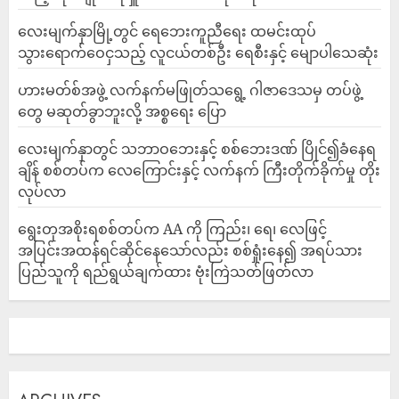
လေးမျက်နှာမြို့တွင် ရေဘေးကူညီရေး ထမင်းထုပ်
သွားရောက်ဝေငှသည့် လူငယ်တစ်ဦး ရေစီးနှင့် မျောပါသေဆုံး
ဟားမတ်စ်အဖွဲ့ လက်နက်မဖြုတ်သရွေ့ ဂါဇာဒေသမှ တပ်ဖွဲ့
တွေ မဆုတ်ခွာဘူးလို့ အစ္စရေး ပြော
‎လေးမျက်နှာတွင် သဘာဝဘေးနှင့် စစ်ဘေးဒဏ် ပြိုင်၍ခံနေရ
ချိန် စစ်တပ်က လေကြောင်းနှင့် လက်နက် ကြီးတိုက်ခိုက်မှု တိုး
လုပ်လာ
ရွေးတုအစိုးရစစ်တပ်က AA ကို ကြည်း၊ ရေ၊ လေဖြင့်
အပြင်းအထန်ရင်ဆိုင်နေသော်လည်း စစ်ရှုံးနေ၍ အရပ်သား
ပြည်သူကို ရည်ရွယ်ချက်ထား ဗုံးကြဲသတ်ဖြတ်လာ