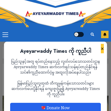
×
Ayeyarwaddy Times ကို ကူညီပါ
Home
“Happy New Year”
ပြည်သူနှင့်အတူ ရပ်တည်နေသည့် လွတ်လပ်သောသတင်းဌာန
Ayeyarwaddy Times ဆက်လက်ရှင်သန်ရပ်တည်နိုင်ရန်
ကာတွန်း
သင်၏ကူညီထောက်ပံ့မှု အထူးလိုအပ်နေပါသည်။
“Happy New Year”
မြန်မာပြည်သူလူထုထံ တိကျမှန်ကန်သောသတင်းများ
ADMIN
ဆက်လက်ပေးပို့နိုင်ရန် ကျေးဇူးပြု၍ Ayeyarwaddy Times
JANUARY 1, 2025
ကို ကူညီပါ။
Donate Now