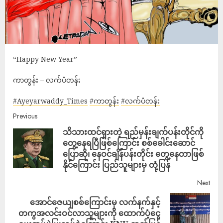
“Happy New Year”
ကာတွန်း – လက်ပံတန်း
#Ayeyarwaddy_Times
#ကာတွန်း
#လက်ပံတန်း
Previous
သိသားထင်ရှားတဲ့ ရည်မှန်းချက်ပန်းတိုင်ကို
တွေ့နေရပြီဖြစ်ကြောင်း စစ်ခေါင်းဆောင်
ပြောဆို၊ နေဝင်ချိန်ပန်းတိုင်း တွေ့နေတာဖြစ်
နိုင်ကြောင်း ပြည်သူများမှ တုံ့ပြန်
Next
အောင်ဇေယျစစ်ကြောင်းမှ လက်နက်နှင့်
တကွအလင်းဝင်လာသူများကို ထောက်ပံ့ငွေ