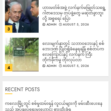
ဟားမတ်စ်အဖွဲ့ လက်နက်မဖြုတ်သရွေ့
ဂါဇာဒေသမှ တပ်ဖွဲ့တွေ မဆုတ်ခွာဘူး
လို့ အစ္စရေး ပြော
ADMIN
AUGUST 5, 2026
3
‎လေးမျက်နှာတွင် သဘာဝဘေးနှင့် စစ်
ဘေးဒဏ် ပြိုင်၍ခံနေရချိန် စစ်တပ်က
လေကြောင်းနှင့် လက်နက် ကြီး
တိုက်ခိုက်မှု တိုးလုပ်လာ
ADMIN
AUGUST 5, 2026
4
RECENT POSTS
ကလေးမြို့တွင် စစ်မှုထမ်းရန် လူငယ်များကို ဖမ်းဆီးပေးနေ
သည့် အုပ်ချုပ်ရေးမှူးဟောင်း ဓားထိုးခံရ