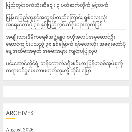
ပြည်တွင်းစက်သုံးဆီဈေး ၃ ပတ်ဆက်တိုက်မြင့်တက်
မြန်မာပြည်သူနှင့်အတူရပ်တည်ကြောင်း ရှစ်လေးလုံး
အရေးတော်ပုံ ၃၈ နှစ်ပြည့်တွင် သံရုံးများထုတ်ပြန်
အမျိုးသားဒီမိုကရေစီအဖွဲ့ချုပ် ဗဟိုအလုပ်အမှုဆောင်ဦး
ဆောင်ကျင်းပသည့် ၃၈ နှစ်မြောက် ရှစ်လေးလုံး အရေးတော်ပုံ
နေ့ အထိမ်းအမှတ် အခမ်းအနား ကျင်းပပြုလုပ်
မင်းအောင်လှိုင်ရဲ့ ဘန်ကောက်ခရီးစဉ်ဟာ မြန်မာစစ်အုပ်စုကို
တရားဝင်မှုပေးတာမဟုတ်ဘူးလို့ ထိုင်း ပြော
ARCHIVES
August 2026