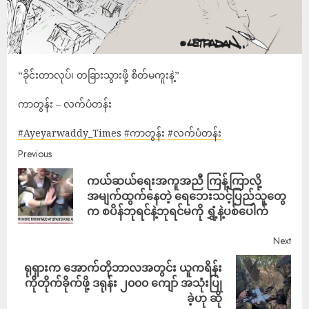
“ခိုင်းတာလုပ်၊ တခြားသွားဖို့ စိတ်မကူးနဲ့”
ကာတွန်း – လက်ပံတန်း
#Ayeyarwaddy_Times
#ကာတွန်း
#လက်ပံတန်း
Previous
ကယ်ဆယ်ရေးအကူအညီ ကြန့်ကြာလို့
အမျက်ထွက်နေတဲ့ ရေဘေးသင့်ပြည်သူတွေ
က စပိန်ဘုရင်နဲ့ဘုရင်မကို ရွှံ့နဲ့ပစ်ပေါက်
Next
ရုရှားက အောက်တိုဘာလအတွင်း ယူကရိန်း
ကိုတိုက်ခိုက်ဖို့ ဒရုန်း ၂၀၀၀ ကျော် အသုံးပြု
ခဲ့ဟု ဆို