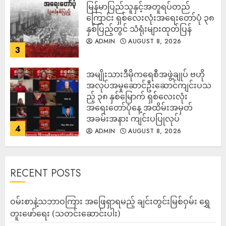
မြန်မာပြည်သူနှင့်အတူရပ်တည်
ကြောင်း ရှစ်လေးလုံးအရေးတော်ပုံ ၃၈
နှစ်ပြည့်တွင် သံရုံးများထုတ်ပြန်
ADMIN
AUGUST 8, 2026
3
အမျိုးသားဒီမိုကရေစီအဖွဲ့ချုပ် ဗဟို
အလုပ်အမှုဆောင်ဦးဆောင်ကျင်းပသ
ည့် ၃၈ နှစ်မြောက် ရှစ်လေးလုံး
အရေးတော်ပုံနေ့ အထိမ်းအမှတ်
အခမ်းအနား ကျင်းပပြုလုပ်
4
ADMIN
AUGUST 8, 2026
RECENT POSTS
ဝမ်းစာနဲ့သဘာဝကြား အဖြေရှာရမည့် ချင်းတွင်းမြစ်ဝှမ်း ရွှေ
တူးဖော်ရေး (သတင်းဆောင်းပါး)