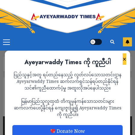
×
Ayeyarwaddy Times ကို ကူညီပါ
Home
“ခိုင်းတာလုပ်၊ တခြားသွားဖို့ စိတ်မကူးနဲ့”
ပြည်သူနှင့်အတူ ရပ်တည်နေသည့် လွတ်လပ်သောသတင်းဌာန
Ayeyarwaddy Times ဆက်လက်ရှင်သန်ရပ်တည်နိုင်ရန်
ကာတွန်း
သင်၏ကူညီထောက်ပံ့မှု အထူးလိုအပ်နေပါသည်။
“ခိုင်းတာလုပ်၊ တခြားသွားဖို့ စိတ်မကူးနဲ့”
မြန်မာပြည်သူလူထုထံ တိကျမှန်ကန်သောသတင်းများ
ADMIN
ဆက်လက်ပေးပို့နိုင်ရန် ကျေးဇူးပြု၍ Ayeyarwaddy Times
NOVEMBER 6, 2024
ကို ကူညီပါ။
Donate Now