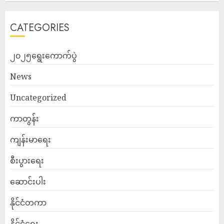
CATEGORIES
၂၀၂၅ရွေးကောက်ပွဲ
News
Uncategorized
ကာတွန်း
ကျန်းမာရေး
စီးပွားရေး
ဆောင်းပါး
နိုင်ငံတကာ
နိုင်ငံရေး