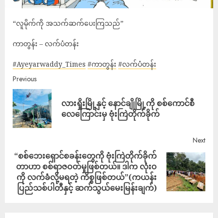
“လူမိုက်ကို အသက်ဆက်ပေးကြသည်”
ကာတွန်း – လက်ပံတန်း
#Ayeyarwaddy_Times
#ကာတွန်း
#လက်ပံတန်း
Previous
လားရှိုးမြို့နှင့် နောင်ချိုမြို့ကို စစ်ကောင်စီ
လေကြောင်းမှ ဗုံးကြဲတိုက်ခိုက်
Next
“စစ်ဘေးရှောင်စခန်းတွေကို ဗုံးကြဲတိုက်ခိုက်
တာဟာ စစ်ရာဇဝတ်မှုဖြစ်တယ်။ ဒါက လုံးဝ
ကို လက်ခံလို့မရတဲ့ ကိစ္စဖြစ်တယ်”(ကယန်း
ပြည်သစ်ပါတီနှင့် ဆက်သွယ်မေးမြန်းချက်)