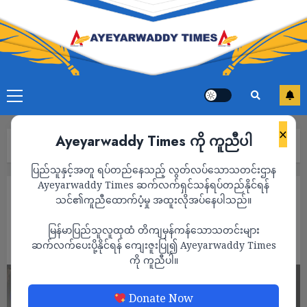
×
Ayeyarwaddy Times ကို ကူညီပါ
Home
“လူမိုက်ကို အသက်ဆက်ပေးကြသည်”
ပြည်သူနှင့်အတူ ရပ်တည်နေသည့် လွတ်လပ်သောသတင်းဌာန
Ayeyarwaddy Times ဆက်လက်ရှင်သန်ရပ်တည်နိုင်ရန်
ကာတွန်း
သင်၏ကူညီထောက်ပံ့မှု အထူးလိုအပ်နေပါသည်။
“လူမိုက်ကို အသက်ဆက်ပေးကြသည်”
မြန်မာပြည်သူလူထုထံ တိကျမှန်ကန်သောသတင်းများ
ADMIN
ဆက်လက်ပေးပို့နိုင်ရန် ကျေးဇူးပြု၍ Ayeyarwaddy Times
SEPTEMBER 23, 2024
ကို ကူညီပါ။
Donate Now