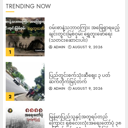
TRENDING NOW
ဝမ်းစာနဲ့သဘာဝကြား အဖြေရှာရမည့်
ချင်းတွင်းမြစ်ဝှမ်း ရွှေတူးဖော်ရေး
(သတင်းဆောင်းပါး)
ADMIN
AUGUST 9, 2026
1
ပြည်တွင်းစက်သုံးဆီဈေး ၃ ပတ်
ဆက်တိုက်မြင့်တက်
ADMIN
AUGUST 9, 2026
2
မြန်မာပြည်သူနှင့်အတူရပ်တည်
ကြောင်း ရှစ်လေးလုံးအရေးတော်ပုံ ၃၈