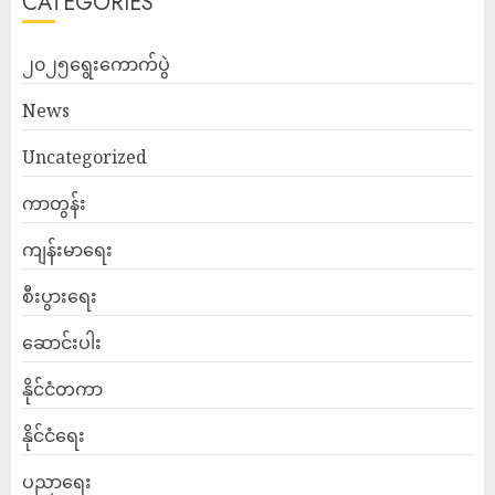
CATEGORIES
၂၀၂၅ရွေးကောက်ပွဲ
News
Uncategorized
ကာတွန်း
ကျန်းမာရေး
စီးပွားရေး
ဆောင်းပါး
နိုင်ငံတကာ
နိုင်ငံရေး
ပညာရေး