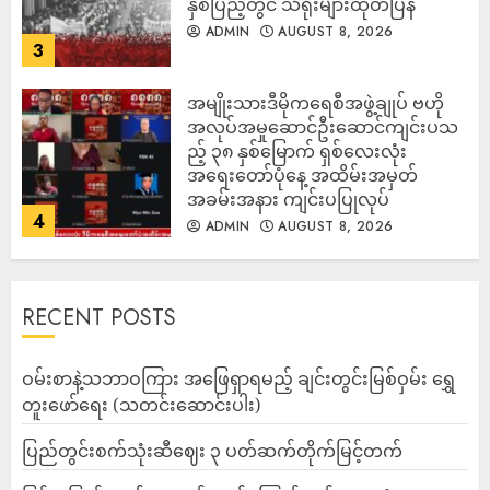
နှစ်ပြည့်တွင် သံရုံးများထုတ်ပြန်
ADMIN
AUGUST 8, 2026
3
အမျိုးသားဒီမိုကရေစီအဖွဲ့ချုပ် ဗဟို
အလုပ်အမှုဆောင်ဦးဆောင်ကျင်းပသ
ည့် ၃၈ နှစ်မြောက် ရှစ်လေးလုံး
အရေးတော်ပုံနေ့ အထိမ်းအမှတ်
အခမ်းအနား ကျင်းပပြုလုပ်
4
ADMIN
AUGUST 8, 2026
RECENT POSTS
ဝမ်းစာနဲ့သဘာဝကြား အဖြေရှာရမည့် ချင်းတွင်းမြစ်ဝှမ်း ရွှေ
တူးဖော်ရေး (သတင်းဆောင်းပါး)
ပြည်တွင်းစက်သုံးဆီဈေး ၃ ပတ်ဆက်တိုက်မြင့်တက်