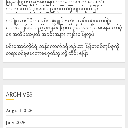
မြန်မာပြည်သူနှင့်အတူရပ်တည်ကြောင်း ရှစ်လေးလုံး
အရေးတော်ပုံ ၃၈ နှစ်ပြည့်တွင် သံရုံးများထုတ်ပြန်
အမျိုးသားဒီမိုကရေစီအဖွဲ့ချုပ် ဗဟိုအလုပ်အမှုဆောင်ဦး
ဆောင်ကျင်းပသည့် ၃၈ နှစ်မြောက် ရှစ်လေးလုံး အရေးတော်ပုံ
နေ့ အထိမ်းအမှတ် အခမ်းအနား ကျင်းပပြုလုပ်
မင်းအောင်လှိုင်ရဲ့ ဘန်ကောက်ခရီးစဉ်ဟာ မြန်မာစစ်အုပ်စုကို
တရားဝင်မှုပေးတာမဟုတ်ဘူးလို့ ထိုင်း ပြော
ARCHIVES
August 2026
July 2026