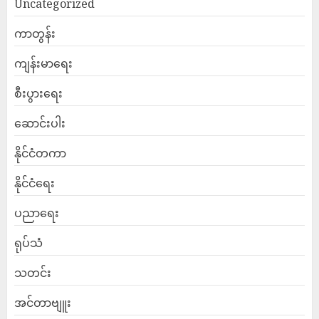
Uncategorized
ကာတွန်း
ကျန်းမာရေး
စီးပွားရေး
ဆောင်းပါး
နိုင်ငံတကာ
နိုင်ငံရေး
ပညာရေး
ရုပ်သံ
သတင်း
အင်တာဗျူး