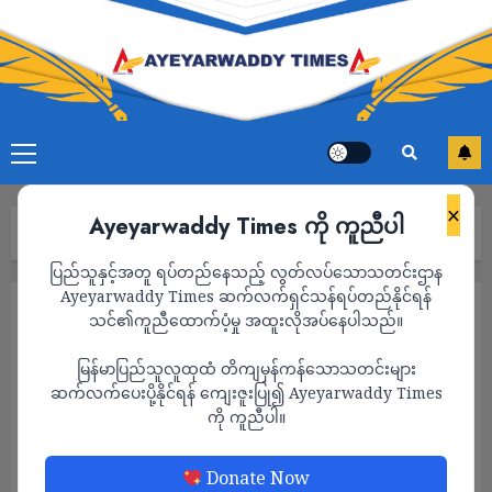
×
Ayeyarwaddy Times ကို ကူညီပါ
Home
“ကဲ လိုက်ဆို”
ပြည်သူနှင့်အတူ ရပ်တည်နေသည့် လွတ်လပ်သောသတင်းဌာန
Ayeyarwaddy Times ဆက်လက်ရှင်သန်ရပ်တည်နိုင်ရန်
ကာတွန်း
သင်၏ကူညီထောက်ပံ့မှု အထူးလိုအပ်နေပါသည်။
“ကဲ လိုက်ဆို”
မြန်မာပြည်သူလူထုထံ တိကျမှန်ကန်သောသတင်းများ
ADMIN
ဆက်လက်ပေးပို့နိုင်ရန် ကျေးဇူးပြု၍ Ayeyarwaddy Times
JUNE 23, 2024
ကို ကူညီပါ။
Donate Now