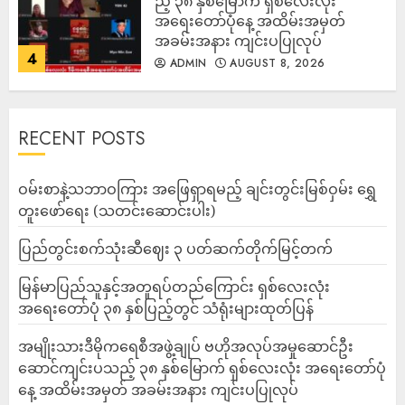
ည့် ၃၈ နှစ်မြောက် ရှစ်လေးလုံး
အရေးတော်ပုံနေ့ အထိမ်းအမှတ်
အခမ်းအနား ကျင်းပပြုလုပ်
4
ADMIN
AUGUST 8, 2026
RECENT POSTS
ဝမ်းစာနဲ့သဘာဝကြား အဖြေရှာရမည့် ချင်းတွင်းမြစ်ဝှမ်း ရွှေ
တူးဖော်ရေး (သတင်းဆောင်းပါး)
ပြည်တွင်းစက်သုံးဆီဈေး ၃ ပတ်ဆက်တိုက်မြင့်တက်
မြန်မာပြည်သူနှင့်အတူရပ်တည်ကြောင်း ရှစ်လေးလုံး
အရေးတော်ပုံ ၃၈ နှစ်ပြည့်တွင် သံရုံးများထုတ်ပြန်
အမျိုးသားဒီမိုကရေစီအဖွဲ့ချုပ် ဗဟိုအလုပ်အမှုဆောင်ဦး
ဆောင်ကျင်းပသည့် ၃၈ နှစ်မြောက် ရှစ်လေးလုံး အရေးတော်ပုံ
နေ့ အထိမ်းအမှတ် အခမ်းအနား ကျင်းပပြုလုပ်