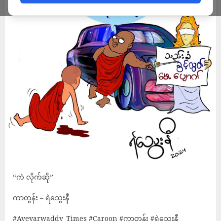
“ကဲ လိုက်ဆို”
ကာတွန်း – ရဲသွေးနီ
#Ayeyarwaddy_Times
#Caroon
#ကာတွန်း
#ရဲသွေးနီ