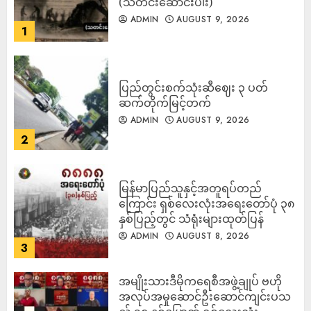
(သတင်းဆောင်းပါး)
ADMIN
AUGUST 9, 2026
1
ပြည်တွင်းစက်သုံးဆီဈေး ၃ ပတ်
ဆက်တိုက်မြင့်တက်
ADMIN
AUGUST 9, 2026
2
မြန်မာပြည်သူနှင့်အတူရပ်တည်
ကြောင်း ရှစ်လေးလုံးအရေးတော်ပုံ ၃၈
နှစ်ပြည့်တွင် သံရုံးများထုတ်ပြန်
ADMIN
AUGUST 8, 2026
3
အမျိုးသားဒီမိုကရေစီအဖွဲ့ချုပ် ဗဟို
အလုပ်အမှုဆောင်ဦးဆောင်ကျင်းပသ