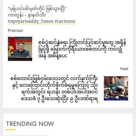
“မုန့်ဟင်းခါးမှတ်တိုင် ဖြစ်သွားပြီ”
ကာတွန်း – နာနတ်သီး
#Ayeyarwaddy_Times
#cartoons
Previous
စစ်ပွဲဆင်နွှဲရေး ကြိုတင်ပြင်ဆင်မှုတွေ အရှိန်
မြှင့်ဖို့ မြောက်ကိုရီးယားစစ်တပ်ကို ကင်ဂျုံ
အန် အမိန့်ပေး
Next
စစ်တောင်းမြစ်ဝှမ်း‌ဒေသတွင် လက်နက်ကြီး
နှင့် လေကြောင်းတိုက်ခိုက်ခံရမှုကြောင့် သုံး
ရက်အတွင်း ရဟန်း တစ်ပါးအပါအဝင်
ဒေသခံ ၇ ဦးသေဆုံးပြီး ၉ ဦးဒဏ်ရာရ
TRENDING NOW