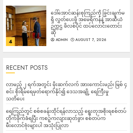
ဒေါ်အောင်ဆန်းစုကြည်ကို ခြွင်းချက်မ
ရှိ လွှတ်ပေးဖို့ အမေရိကန်နဲ့ အာဆီယံ
ဥက္ကဌ ဖိလစ်ပိုင် ထပ်လောင်းတောင်း
ဆို
ADMIN
AUGUST 7, 2026
4
RECENT POSTS
လာမည့် ၂ ရက်အတွင်း မိုးဆက်လက် အားကောင်းမည်၊ မြစ် ၄
စင်း စိုးရိမ်ရေမှတ်ရောက်နိုင်၍ ဒေသအချို့ ရေကြီးမှု
သတိပေး
ရေကြည်တွင် စစ်စခန်းထိုင်ရန်လာသည့် ရွေးတုအစိုးရစစ်တပ်
တိုက်ခိုက်ခံရပြီး ကစဉ့်ကလျားဆုတ်ခွာ၊ စစ်တပ်က
မီးလောင်ဗုံးများပါ အသုံးပြုလာ