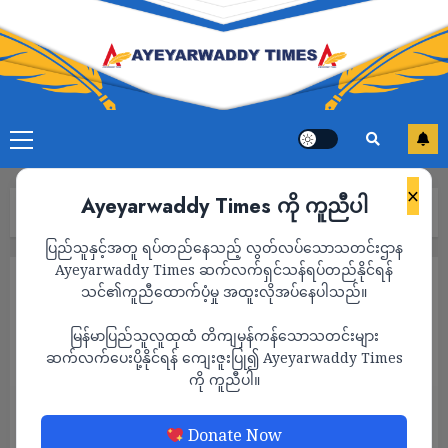
×
Ayeyarwaddy Times ကို ကူညီပါ
Home
“မုန့်ဟင်းခါးမှတ်တိုင် ဖြစ်သွားပြီ”
ပြည်သူနှင့်အတူ ရပ်တည်နေသည့် လွတ်လပ်သောသတင်းဌာန
Ayeyarwaddy Times ဆက်လက်ရှင်သန်ရပ်တည်နိုင်ရန်
ကာတွန်း
သင်၏ကူညီထောက်ပံ့မှု အထူးလိုအပ်နေပါသည်။
“မုန့်ဟင်းခါးမှတ်တိုင် ဖြစ်သွားပြီ”
မြန်မာပြည်သူလူထုထံ တိကျမှန်ကန်သောသတင်းများ
ADMIN
ဆက်လက်ပေးပို့နိုင်ရန် ကျေးဇူးပြု၍ Ayeyarwaddy Times
DECEMBER 29, 2023
ကို ကူညီပါ။
Donate Now