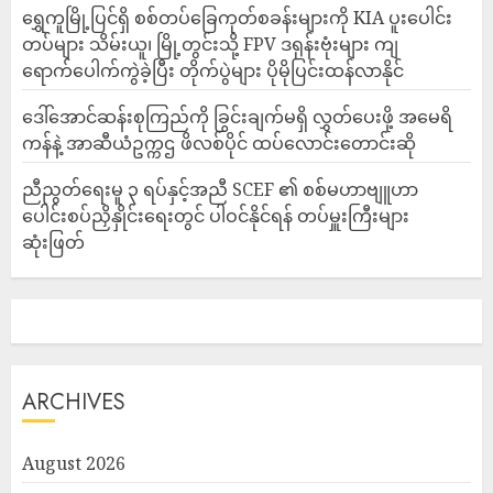
‎ရွှေကူမြို့ပြင်ရှိ စစ်တပ်ခြေကုတ်စခန်းများကို KIA ပူးပေါင်း
တပ်များ သိမ်းယူ၊ မြို့တွင်းသို့ FPV ဒရုန်းဗုံးများ ကျ
ရောက်ပေါက်ကွဲခဲ့ပြီး တိုက်ပွဲများ ပိုမိုပြင်းထန်လာနိုင်
ဒေါ်အောင်ဆန်းစုကြည်ကို ခြွင်းချက်မရှိ လွှတ်ပေးဖို့ အမေရိ
ကန်နဲ့ အာဆီယံဥက္ကဌ ဖိလစ်ပိုင် ထပ်လောင်းတောင်းဆို
ညီညွတ်ရေးမူ ၃ ရပ်နှင့်အညီ SCEF ၏ စစ်မဟာဗျူဟာ
ပေါင်းစပ်ညှိနှိုင်းရေးတွင် ပါဝင်နိုင်ရန် တပ်မှူးကြီးများ
ဆုံးဖြတ်
ARCHIVES
August 2026