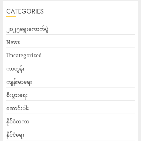
CATEGORIES
၂၀၂၅ရွေးကောက်ပွဲ
News
Uncategorized
ကာတွန်း
ကျန်းမာရေး
စီးပွားရေး
ဆောင်းပါး
နိုင်ငံတကာ
နိုင်ငံရေး