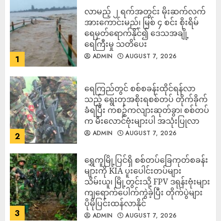
လာမည့် ၂ ရက်အတွင်း မိုးဆက်လက်
အားကောင်းမည်၊ မြစ် ၄ စင်း စိုးရိမ်
ရေမှတ်ရောက်နိုင်၍ ဒေသအချို့
ရေကြီးမှု သတိပေး
ADMIN
AUGUST 7, 2026
1
ရေကြည်တွင် စစ်စခန်းထိုင်ရန်လာ
သည့် ရွေးတုအစိုးရစစ်တပ် တိုက်ခိုက်
ခံရပြီး ကစဉ့်ကလျားဆုတ်ခွာ၊ စစ်တပ်
က မီးလောင်ဗုံးများပါ အသုံးပြုလာ
ADMIN
AUGUST 7, 2026
2
‎ရွှေကူမြို့ပြင်ရှိ စစ်တပ်ခြေကုတ်စခန်း
များကို KIA ပူးပေါင်းတပ်များ
သိမ်းယူ၊ မြို့တွင်းသို့ FPV ဒရုန်းဗုံးများ
ကျရောက်ပေါက်ကွဲခဲ့ပြီး တိုက်ပွဲများ
ပိုမိုပြင်းထန်လာနိုင်
3
ADMIN
AUGUST 7, 2026