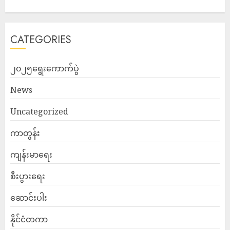
CATEGORIES
၂၀၂၅ရွေးကောက်ပွဲ
News
Uncategorized
ကာတွန်း
ကျန်းမာရေး
စီးပွားရေး
ဆောင်းပါး
နိုင်ငံတကာ