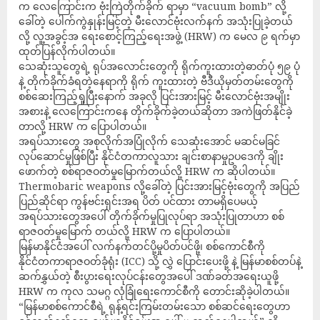
က လေကြောင်းက ဗုံးကြဲတိုက်ခိုက် ရာမှာ “vacuum bomb” လို့
ခေါ်တဲ့ ပေါက်ကွဲနှုန်းမြင့်တဲ့ မီးလောင်ဗုံးလက်နက် အသုံးပြုခဲ့တယ်
လို့ လူ့အခွင့်အ ရေးစောင့်ကြည့်ရေးအဖွဲ့ (HRW) က မေလ ၉ ရက်မှာ
ထုတ်ပြန်လိုက်ပါတယ်။
သေဆုံးသူတွေရဲ့ ရုပ်အလောင်းတွေကို ရိုက်ကူးထားတဲ့ဓာတ်ပုံ ၅၉ ပုံ
နဲ့ တိုက်ခိုက်ခံရတဲ့နေရာကို ရိုက် ကူးထားတဲ့ ဗီဒီယိုမှတ်တမ်းတွေကို
စစ်ဆေးကြည့်ရှုပြီးနောက် အခုလို ပြင်းအားမြင့် မီးလောင်ဗုံးအမျိုး
အစားနဲ့ လေကြောင်းကနေ တိုက်ခိုက်ခဲ့တယ်ဆိုတာ အကဲဖြတ်နိုင်ခဲ့
တာလို့ HRW က ပြောပါတယ်။
အရပ်သားတွေ အစုလိုက်အပြုံလိုက် သေဆုံးအောင် မဆင်မခြင်
လုပ်ဆောင်မှုဖြစ်ပြီး နိုင်ငံတကာလူသား ချင်းစာနာမှုဥပဒေကို ချိုး
ဖောက်တဲ့ စစ်ရာဇဝတ်မှုမြောက်တယ်လို့ HRW က ဆိုပါတယ်။
Thermobaric weapons လို့ခေါ်တဲ့ ပြင်းအားမြင့်ဗုံးတွေကို အပြည်
ပြည်ဆိုင်ရာ ကွန်ဗင်းရှင်းအရ ပိတ် ပင်ထား တာမရှိပေမယ့်
အရပ်သားတွေအပေါ် တိုက်ခိုက်မှုပြုလုပ်ရာ အသုံးပြုတာဟာ စစ်
ရာဇဝတ်မှုမြောက် တယ်လို့ HRW က ပြောပါတယ်။
မြန်မာနိုင်ငံအပေါ် လက်နက်တင်ပို့မှုပိတ်ပင်ဖို့၊ စစ်ကောင်စီကို
နိုင်ငံတကာရာဇဝတ်ခုံရုံး (ICC) သို့ လွှဲ ပြောင်းပေးဖို့ နဲ့ မြန်မာစစ်တပ်နဲ့
ဆက်နွှယ်တဲ့ စီးပွားရေးလုပ်ငန်းတွေအပေါ် ဒဏ်ခတ်အရေးယူဖို့
HRW က ကုလ သမဂ္ဂ လုံခြုံရေးကောင်စီကို တောင်းဆိုခဲ့ပါတယ်။
“မြန်မာစစ်ကောင်စီရဲ့ ရုန့်ရင်းကြမ်းတမ်းသော စစ်ဆင်ရေးတွေဟာ