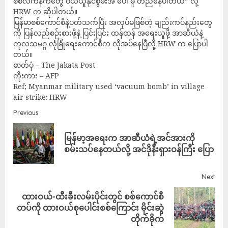
စစ်လက်နက်တွေ ဝယ်ယူနိုင်စွမ်းအ ပေါ် မူ တည်နေပါတယ်” လို့
HRW က ဆိုပါတယ်။
မြန်မာစစ်ကောင်စီနဲ့ပတ်သက်ပြီး အလုပ်မဖြစ်တဲ့ ချည်းကပ်နည်းတွေ
ကို ပြန်လည်စဉ်းစားဖို့နဲ့ ပြင်းပြင်း ထန်ထန် အရေးယူဖို့ အာဆီယံနဲ့
ကုလသမဂ္ဂ လုံခြုံရေးကောင်စီက လိုအပ်နေပြီလို့ HRW က ပြောပါ
တယ်။
ဓာတ်ပုံ – The Jakata Post
ကိုးကား – AFP
Ref; Myanmar military used ‘vacuum bomb’ in village
air strike: HRW
Previous
မြန်မာ့အရေးက အာဆီယံရဲ့အင်အားကို
စမ်းသပ်နေတယ်လို့ အင်ဒိုနီးရှားဝန်ကြီး ပြော
Next
ထားဝယ်-ထီးခီးလမ်းပိုင်းတွင် စစ်ကောင်စီ
တပ်ကို ထားဝယ်စုပေါင်းစစ်ကြောင်း မိုင်းဆွဲ
တိုက်ခိုက်