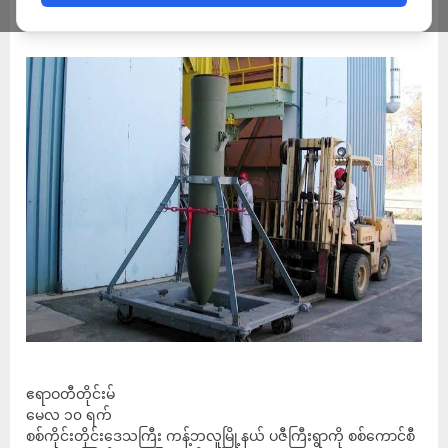
ADMIN
MAY 10, 2023
ဧရာဝတီတိုင်းမ်
မေလ ၁၀ ရက်
စစ်ကိုင်းတိုင်းဒေသကြီး ကန့်ဘလူမြို့နယ် ပဇီကြီးရွာကို စစ်ကောင်စီ