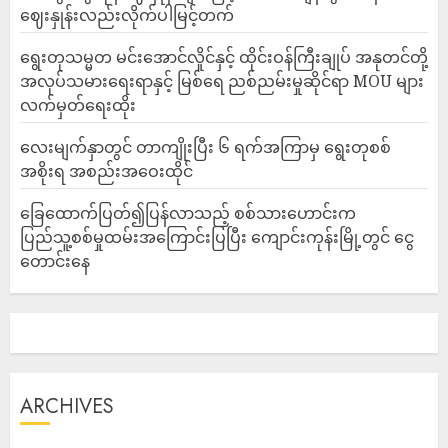
ဈေးနှုန်းလည်းလိုက်ပါမြင့်တက်
ရွေးတုသမ္မတ မင်းအောင်လှိုင်နှင့် ထိုင်းဝန်ကြီးချုပ် အနုတင်တို့
အလုပ်သမားရေးရာနှင့် မြစ်ရေ ညစ်ညမ်းမှုဆိုင်ရာ MOU များ
လက်မှတ်ရေးထိုး
လေးမျက်နှာတွင် တာကျိုးပြီး ၆ ရက်အကြာမှ ရွေးတုစစ်
အစိုးရ အစည်းအဝေးထိုင်
ခြေထောက်ပြတ်၍ပြန်လာသည့် စစ်သားဟောင်းက
ပြည်သူ့စစ်မှုထမ်းအကြောင်းပြပြီး ကျောင်းကုန်းမြို့တွင် ငွေ
တောင်းနေ
ARCHIVES