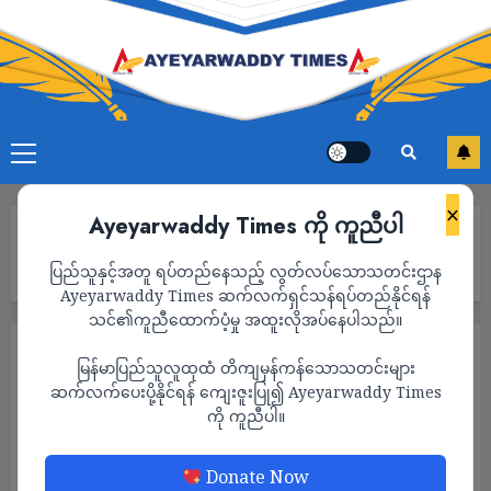
×
Ayeyarwaddy Times ကို ကူညီပါ
Home
မြန်မာစစ်တပ်က ပဇီကြီးရွာကို လေကြောင်းတိုက်ခိုက်ရာမှာ ပြင်းအား
ပြည်သူနှင့်အတူ ရပ်တည်နေသည့် လွတ်လပ်သောသတင်းဌာန
မြင့် မီးလောင်ဗုံး အသုံးပြုခဲ့ဟု HRW ပြော
Ayeyarwaddy Times ဆက်လက်ရှင်သန်ရပ်တည်နိုင်ရန်
သင်၏ကူညီထောက်ပံ့မှု အထူးလိုအပ်နေပါသည်။
သတင်း
မြန်မာပြည်သူလူထုထံ တိကျမှန်ကန်သောသတင်းများ
မြန်မာစစ်တပ်က ပဇီကြီးရွာကို လေကြောင်း
ဆက်လက်ပေးပို့နိုင်ရန် ကျေးဇူးပြု၍ Ayeyarwaddy Times
ကို ကူညီပါ။
တိုက်ခိုက်ရာမှာ ပြင်းအားမြင့် မီးလောင်ဗုံး
အသုံးပြုခဲ့ဟု HRW ပြော
Donate Now