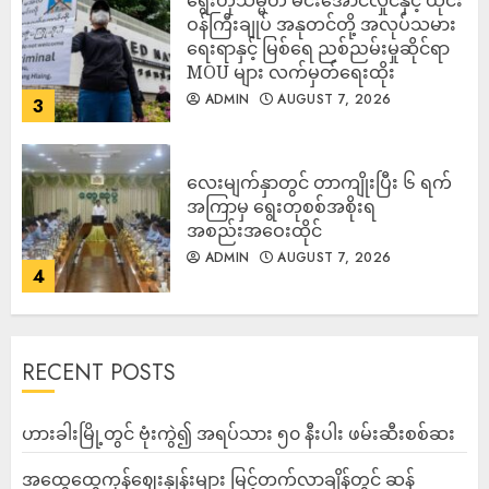
ဝန်ကြီးချုပ် အနုတင်တို့ အလုပ်သမား
ရေးရာနှင့် မြစ်ရေ ညစ်ညမ်းမှုဆိုင်ရာ
MOU များ လက်မှတ်ရေးထိုး
ADMIN
AUGUST 7, 2026
3
လေးမျက်နှာတွင် တာကျိုးပြီး ၆ ရက်
အကြာမှ ရွေးတုစစ်အစိုးရ
အစည်းအဝေးထိုင်
ADMIN
AUGUST 7, 2026
4
RECENT POSTS
ဟားခါးမြို့တွင် ဗုံးကွဲ၍ အရပ်သား ၅၀ နီးပါး ဖမ်းဆီးစစ်ဆး
အထွေထွေကုန်ဈေးနှုန်းများ မြင့်တက်လာချိန်တွင် ဆန်