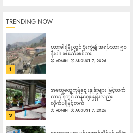
TRENDING NOW
ဟားခါးမြို့တွင် ဗုံးကွဲ၍ အရပ်သား ၅၀
နီးပါး ဖမ်းဆီးစစ်ဆး
ADMIN
AUGUST 7, 2026
1
အထွေထွေကုန်ဈေးနှုန်းများ မြင့်တက်
လာချိန်တွင် ဆန်ဈေးနှုန်းလည်း
လိုက်ပါမြင့်တက်
ADMIN
AUGUST 7, 2026
2
ရွေးတုသမ္မတ မင်းအောင်လှိုင်နှင့် ထိုင်း